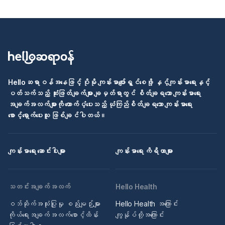
Helloဆရာဝန်အနေဖြင့် ပိုမို ကျန်းမာပျော်ရွှင်စေဖို့ နှင့်ကျန်းမာရေးနှင့်
ပတ်သက်သည့် ဆုံးဖြတ်ချက်များ ချမှတ်ရာတွင် စိတ်ချရသော ကျန်းမာရေး
အချက်အလက်များကို ထောက်ပံ့ပေးသည့် ယုံကြည်စိတ်ချရသော ကျန်းမာရေး
စောင့်ရှောက်ပေးသူ ဖြစ်ချင်ပါတယ်။
ကျန်းမာရေး ဆောင်းပါးများ
ကျန်းမာရေး ကိရိယာများ
သတင်းအချက်အလက်
Hello Health
ဝဘ်ဆိုက်အသုံးပြုမှု စည်းမျဉ်းများ
Hello Health အကြောင်း
ကိုယ်ရေးအချက်အလက်စောင့်ထိန်း
ကျွန်ုပ်တို့အကြောင်း