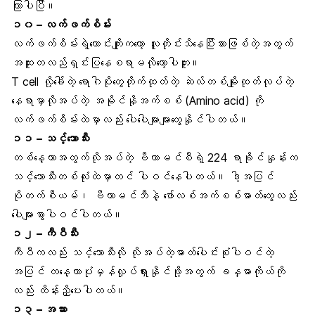
ကြာပါပြီ။
၁၀ –
လက်ဖက်စိမ်း
လက်ဖက်စိမ်းရဲ့ကောင်းကျိုးကတော့ လူတိုင်းသိနေပြီးသားဖြစ်တဲ့အတွက်
အထူးတလည်ရှင်းပြနေစရာမလိုတော့ပါဘူး။
T cell လို့ခေါ်တဲ့ ရောဂါပိုးတွေတိုက်ထုတ်တဲ့ ဆဲလ်တစ်မျိုးထုတ်လုပ်တဲ့
နေရာမှာလိုအပ်တဲ့ အမိုင်နိုအက်စစ် (Amino acid) ကို
လက်ဖက်စိမ်းထဲမှာလည်း ပေါပေါများများတွေ့နိုင်ပါတယ်။
၁၁ –
သင်္ဘောသီး
တစ်နေ့တာအတွက်လိုအပ်တဲ့ ဗီတာမင်စီရဲ့ 224 ရာခိုင်နှုန်းက
သင်္ဘောသီးတစ်လုံးထဲမှာတင် ပါဝင်နေပါတယ်။ ဒါ့အပြင်
ပိုတက်စီယမ်၊ ဗီတာမင်ဘီနဲ့ ဖော်လစ်အက်စစ်ဓာတ်တွေလည်း
ပေါများစွာပါဝင်ပါတယ်။
၁၂ –
ကီဝီသီး
ကီဝီကလည်း သင်္ဘောသီးလို လိုအပ်တဲ့ဓာတ်ပေါင်းစုံပါဝင်တဲ့
အပြင် တနေ့တာပုံမှန်လှုပ်ရှားနိုင်ဖို့အတွက် ခန္ဓာကိုယ်ကို
လည်း ထိန်းညှိပေးပါတယ်။
၁၃ – အသား