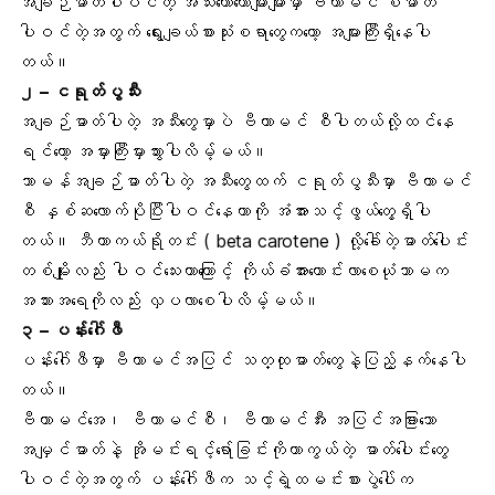
အချဉ်ဓာတ်ပါဝင်တဲ့ အသီးတော်တော်များများမှာ ဗီတာမင် စီဓာတ်
ပါဝင်တဲ့အတွက် ရွေးချယ်စားသုံးစရာတွေကတော့ အများကြီးရှိနေပါ
တယ်။
၂ – ငရုတ်ပွသီး
အချဉ်ဓာတ်ပါတဲ့ အသီးတွေမှာပဲ ဗီတာမင် စီပါတယ်လို့ထင်နေ
ရင်တော့ အမှားကြီးမှားသွားပါလိမ့်မယ်။
သာမန်အချဉ်ဓာတ်ပါတဲ့ အသီးတွေထက်
ငရုတ်ပွသီ
းမှာ ဗီတာမင်
စီ နှစ်ဆလောက်ပိုပြီးပါဝင်နေတာကို အံအားသင့်ဖွယ်တွေ့ရှိပါ
တယ်။ ဘီတာကယ်ရိုတင်း ( beta carotene ) လို့ခေါ်တဲ့ဓာတ်ပေါင်း
တစ်မျိုးလည်း ပါဝင်သေးတာကြောင့် ကိုယ်ခံအားကောင်းလာစေယုံသာမက
အသားအရေကိုလည်း လှပလာစေပါလိမ့်မယ်။
၃ – ပန်းဂေါ်ဖီ
ပန်းဂေါ်ဖီ
မှာ ဗီတာမင်အပြင် သတ္ထုဓာတ်တွေနဲ့ပြည့်နက်နေပါ
တယ်။
ဗီတာမင်အေ၊ ဗီတာမင်စီ၊ ဗီတာမင်အီး အပြင်အခြားသော
အမျှင်ဓာတ်နဲ့ အိုမင်းရင့်ရော်ခြင်းကိုကာကွယ်တဲ့ ဓာတ်ပေါင်းတွေ
ပါဝင်တဲ့အတွက် ပန်းဂေါ်ဖီက သင့်ရဲ့ထမင်းစားပွဲပေါ်က