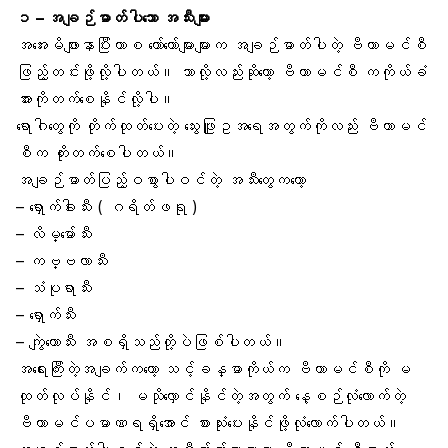
၁ – အချဉ်ဓာတ်ပါသော အသီးများ
အအေးမိဖျားနာပြီးကာစ တော်တော်များများက အချဉ်ဓာတ်ပါတဲ့ ဗီတာမင်စီ
ဖြည့်တင်းဖို့လို့ပါတယ်။ ဘာလို့လည်းဆိုတော့ ဗီတာမင်စီ ကကိုယ်ခံ
အားကိုတက်စေနိုင်လို့ပါ။
ရောဂါတွေကို တိုက်ထုတ်ပေးတဲ့ သွေးဖြူဥအရေအတွက်ကိုလည်း ဗီတာမင်
စီက တိုးတက်စေပါတယ်။
အချဉ်ဓာတ်ပြည့်ဝစွာပါဝင်တဲ့ အသီးတွေကတော့
– ရှောက်ခါးသီး ( ဂရိတ်ဖရု )
–
လိမ္မော်သီး
– ကဗ္ဗလာသီး
–
သံပုရာသီး
– ရှောက်သီး
– ကျွဲကောသီး အစရှိသည်တို့ပဲဖြစ်ပါတယ်။
အရေးကြီးတဲ့အချက်ကတော့ သင့်ခန္ဓာကိုယ်က ဗီတာမင်စီကို မ
ထုတ်လုပ်နိုင်၊ မသိုလှောင်နိုင်တဲ့အတွက် နေ့စဉ်လုံလောက်တဲ့
ဗီတာမင်ပမာဏရရှိအောင် စားသုံးပေးနိုင်ဖို့လုံလောက်ပါတယ်။