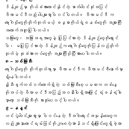
ဒိန်ချဉ်မှာ ကိုယ်ခံအားကောင်းနိုင်တဲ့ ဓာတ်ပေါင်းစုံအပြင်
ဗီတာမင်ဒီလည်း ပေါများစွာပါဝင်ပါတယ်။ ဗီတာမင်ဒီ က
ရောဂါပိုးတွေကိုတိုက်ထုတ်မယ့် ခန္ဓာကိုယ်ရဲ့စနစ်တွေကို အများကြီး
အထောက်အကူပြုပါတယ်။
သကြားတွေ၊ အခြားအရသာတွေနဲ့ ပြုပြင်ထားတဲ့ ဒိန်ချဉ်တွေကိုရှောင်
ပါ၊ မပြုပြင်ထားတဲ့ ဒိန်ချဉ်က ရောဂါပိုးတွေကိုပြန်လည်တိုက်
ထုတ်မဲ့ ခုခံအားတပ်တွေကို အများကြီးပိုပြီးအားပေးပါတယ်။
၈ –
သစ်ကြားသီး
ရောဂါပိုးတွေကို တိုက်ထုတ်ရာမှာ ဗီတာမင်ဒီက ဗီတာမင်စီနောက်မှာ
ရှိနေပါတယ်။
နို့ဆီခွက်တစ်ဝက်လောက်ရှိတဲ့ သစ်ကြားသီးစေ့ပမဏက တစ်နေ့
လိုအပ်တဲ့ ဗီတာမင်ဒီအပြည့်အဝနီးပါးရှိတာကြောင့် ရံဖန်ရံခါ
မှာတော့ သစ်ကြားသီးကို စားသုံးပေးသင့်ပါတယ်။
၉ –
နနွင်း
ဟင်းပွဲပေါင်းများစွာမှာ ပါဝင်နေတဲ့ ဒီအဝါရောင်အမုန့်လေးတွေက
လည်း ဖျားနာယောင်ရမ်းခြင်းကို ကျစေတဲ့အာနိသင်ရှိကြောင်းတွေ့ရှိခဲ့တာ