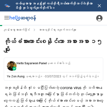
တစ်နေ့တာမှာ အနည်းဆုံး ကယ်လိုရီဘယ်လောက်လိုအပ်လဲဆိုတာ
သိဖို့ ခုပဲတွက်ချက်လိုက်ပါ။
ကျန်းမာစွာ စားသောက်ခြင်း
အာဟာရဆိုင်ရာ အချက်အလက်များ
ကိုယ်ခံအားကောင်းစေနိုင်သော အစားအစာ ၁၅
မျိုး
Hello Sayarwon Panel
မှ ဆေးစစ်ထားပါသည်
Ye Zon Aung
မှ ရေးသားသည်။
·
03/07/2023 တွင် အသစ်ဖြည့်စွက်ခဲ့သည်။
အခုအချိန်ထိ လုံးဝ မပြီးပြတ်သေးတဲ့
corona virus
ကို သတိထားနေ
ရဆဲ ဖြစ်သလို ရာသီအကူးအပြောင်းမှာ ဖြစ်တတ်တဲ့ တုပ်ကွေးဖျားနာမှု
တွေကလည်း ဖြစ်ပွားနေတာကြောင့် ကိုယ်ခံအား ကောင်းစေမယ့် အစားအစာတွေ