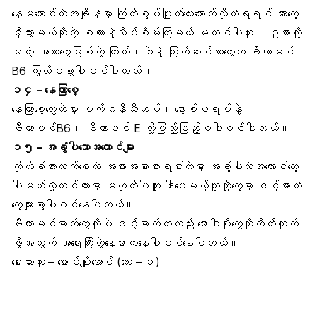
နေမကောင်းတဲ့အချိန်မှာ ကြက်စွပ်ပြုတ်လေးသောက်လိုက်ရရင် အားတွေ
ရှိသွားမယ်ဆိုတဲ့ စကားနဲ့သိပ်စိမ်းကြမယ် မထင်ပါဘူး။ ဥစားလို့
ရတဲ့ အသားတွေဖြစ်တဲ့ ကြက်၊ဘဲနဲ့ ကြက်ဆင်သားတွေက ဗီတာမင်
B6 ကြွယ်ဝစွာပါဝင်ပါတယ်။
၁၄ –
နေကြာစေ့
နေကြာစေ့တွေထဲမှာ မက်ဂနီဆီယမ်၊ ဖော့စ်ပရပ်နဲ့
ဗီတာမင်B6၊ ဗီတာမင် E တို့ပြည့်ပြည့်ဝပါဝင်ပါတယ်။
၁၅ – အခွံပါသောအကောင်များ
ကိုယ်ခံအားတက်စေတဲ့ အစားအစာစာရင်းထဲမှာ အခွံပါတဲ့အကောင်တွေ
ပါမယ်လို့ထင်ထားမှာ မဟုတ်ပါဘူး ဒါပေမယ့်သူတို့တွေမှာ ဇင့်ဓာတ်
တွေများစွာပါဝင်နေပါတယ်။
ဗီတာမင်ဓာတ်တွေလိုပဲ ဇင့်ဓာတ်ကလည်း ရောဂါပိုးတွေကိုတိုက်ထုတ်
ဖို့အတွက် အရေးကြီးတဲ့နေရာကနေပါဝင်နေပါတယ်။
ရေးသားသူ – မောင်မျိုးအောင် (ဆေး – ၁)