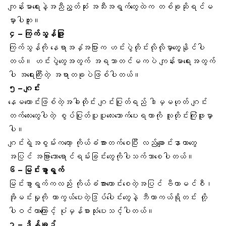
ကျန်းမာရေးနဲ့အညီညွတ်ဆုံး အသီးအရွက်တွေထဲက တစ်ခုဆိုရင်မ
မှားပါဘူး။
၄ –
ကြက်သွန်ဖြူ
ကြက်သွန်ကို နေရာအနှံအပြားက ဟင်းပွဲတိုင်းလိုလိုမှာတွေ့နိုင်ပါ
တယ်။ ဟင်းပွဲတွေအတွက် အရသာတင်မကပဲ ကျန်းမာရေးအတွက်
ပါ အရေးကြီးတဲ့ အရာတခုပဲဖြစ်ပါတယ်။
၅ –
ဂျင်း
နေမကောင်းဖြစ်တဲ့အခါတိုင်း ဂျင်းပြုတ်ရည် ဒါမှမဟုတ် ဂျင်း
တက်လေးတွေပါတဲ့ စွပ်ပြုတ်ပူပူလေးသောက်ပေးရတာကို လူတိုင်းကြုံဖူးမှာ
ပါ။
ဂျင်းရဲ့အစွမ်းကတော့ ကိုယ်ခံအားတက်စေပြီး လည်ချောင်းနာတာတွေ
အပြင် အခြားသောရောင်ရမ်းခြင်းတွေကိုပါသက်သာစေပါတယ်။
၆ –
မြင်းခွာရွက်
မြင်းခွာရွက်ကလည်း ကိုယ်ခံအားကောင်းစေတဲ့အပြင် ဗီတာမင်စီ၊
အိုမင်းမှုကို ကာကွယ်ပေးတဲ့ဒြပ်ပေါင်းတွေနဲ့ ဘီတာကယ်ရိုတင်း တို့
ပါဝင်တာကြောင့် ပုံမှန်စားသုံးပေးသင့်ပါတယ်။
၇ –
ဒိန်ချဉ်