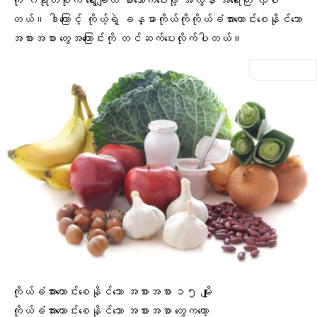
ကို ဂရုတစိုက် ရွေးချယ် စားသောက်ပေးဖို့ အလွန် အရေးကြီး လှပါ
တယ်။ ဒါကြောင့် ကိုယ့်ရဲ့ ခန္ဓာကိုယ်ကိုကိုယ်ခံအားကောင်းစေနိုင်သော
အစားအစာ တွေအကြောင်းကို တင်ဆက်ပေးလိုက်ပါတယ်။
ကိုယ်ခံအားကောင်းစေနိုင်သော အစားအစာ ၁၅ မျိုး
ကိုယ်ခံအားကောင်းစေနိုင်သော အစားအစာ တွေကတော့