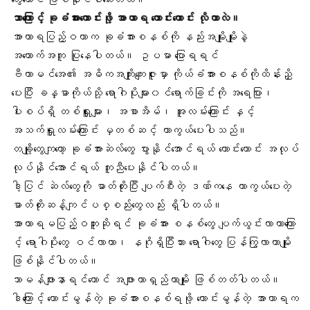
ဘာကြောင့် ခုခံအားကောင်းဖို့ အာဟာရ ကောင်းကောင်း လိုတာလဲ။
အာဟာရပြည့်ဝတာက ခုခံအားစနစ်ကို နည်းအမျိုးမျိုးနဲ့
အထောက်အကူ ပြုနေပါတယ်။ ဥပမာ ပြောရရင်
ဗီတာမင်အေ၏ အဓိကအကျိုးကျေးဇူးမှာ ကိုယ်ခံအားစနစ်ကိုထိန်းညှိ
ပေးပြီး
ခန္ဓာကိုယ်
သို့ ရောဂါပိုးများ၀င်ရောက်ခြင်းကို အရေပြား၊
ပါးစပ်ရှိ တစ်ရှူးများ၊ အစာအိမ်၊ အူလမ်းကြောင်း နှင့်
အသက်ရှူလမ်းကြောင်း မှတစ်ဆင့် ကာကွယ်ပေးပါသည်။
တချို့တွေကျတော့ ခုခံအားဆဲလ်တွေ ပွားနိုင်အောင်ရယ် ကောင်းကောင်း အလုပ်
လုပ်နိုင်အောင်ရယ် ကူညီပေးနိုင်ပါတယ်။
ဒါ့ပြင် ဆဲလ်တွေကို ဓာတ်တိုးပြီး ပျက်စီးတဲ့ ဒဏ်ကနေ ကာကွယ်ပေးတဲ့
ဓာတ်တိုးဆန့်ကျင်ပစ္စည်း
တွေလည်း ရှိပါတယ်။
အာဟာရမပြည့်ဝဘူးဆိုရင် ခုခံအား စနစ်တွေ ပျက်ယွင်းလာတာကြော
င့် ရောဂါပိုးတွေ ဝင်လာတာ၊ နဂိုရှိပြီးသား ရောဂါတွေ ပြန်ကြွလာတာမျိုး
ဖြစ်နိုင်ပါတယ်။
သာမန်ဖျားနာရင်တောင် အဖျားတာရှည်တာမျိုး ဖြစ်တတ်ပါတယ်။
ဒါကြောင့် ကောင်းမွန်တဲ့ ခုခံအားစနစ်ရဖို့ ကောင်းမွန်တဲ့ အာဟာရက