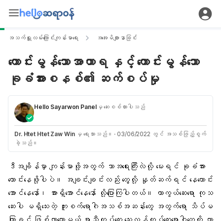
အသက်ရှူလမ်းကြောင်းကျန်းမာရေး
အအေးမိဖျားနာခြင်း
ကောင်းမွန်သောအာဟာရ နှင့် ကောင်းမွန်သော
ခုခံအားစနစ်၏ ဆက်စပ်မှု
Hello Sayarwon Panel
မှ ဆေးစစ်ထားပါသည်
Dr. Htet Htet Zaw Win
မှ ရေးသားသည်။
·
03/06/2022 တွင် အသစ်ဖြည့်စွက်
ခဲ့သည်။
ဒီအချိန်မှာ ကျန်းမာဖို့အတွက် ဘာအရေးကြီးလဲလို့ မေးရင်
ခုခံအား
ကောင်းနေဖို့ပါပဲ။ အချင်းချင်းလည်း တွေ့လို့ နှုတ်ဆက်ရင် နေကောင်း
အောင်နေနော်၊ အားရှိအောင်နေနော် လို့ပြောကြပါတယ်။ ကာကွယ်ဆေးရော ကုသ
ဆေးပါ မရှိသေးတဲ့
ကူးစက်ရောဂါ
အသစ်အဆန်းတွေ အတွက်ရော သိပ်မ
ကြာခင် ဖြစ်လာတော့မယ့်
ရာသီတုပ်ကွေး
သွေးလွန်တုပ်ကွေးရောဂါတွေကို ကာ