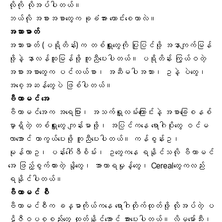
လိုကို လိုအပ်ပါတယ်။
ဘယ်လို အစားအစာတွေက ခုခံအား ကောင်းစေတာလဲ။
အသားဓာတ်
အသားဓာတ် (ပရိုတိန်း)က တစ်ရှူးတွေကို ပြုပြင်ဖို့ အနာကျက်မြန်
ဖို့နဲ့ နာလန်ထူမြန်ဖို့ ကူညီပေးပါတယ်။ ပရိုတိန်း ကြွယ်ဝတဲ့
အစားအစာတွေက ပင်လယ်စာ၊ အဆီမပါအသား၊ ဥနဲ့ ပဲတွေ၊
အစေ့အဆန်တွေပဲ ဖြစ်ပါတယ်။
ဗီတာမင် အေ
ဗီတာမင်အေက အရေပြား၊ အသက်ရှူလမ်းကြောင်းနဲ့ အစာခြေစနစ်
မှာရှိတဲ့ တစ်ရှူးတွေ ကျန်းမာဖို့၊ အပြင်ကနေ ရောဂါပိုးတွေ ဝင်မ
လာအောင် ကာကွယ်ပေးဖို့ ကူညီပေးပါတယ်။ ကန်စွန်းဥ၊
မုန်လာဥ၊ ပန်းဂေါ်ဖီစိမ်း၊ ဥတွေကနေ ရနိုင်သလို ဗီတာမင်
အေ ဖြည့်စွက်ထားတဲ့ နို့တွေ၊ အာဟာရမှုန့်တွေ၊ Cerealတွေကလည်း
ရနိုင်ပါတယ်။
ဗီတာမင် စီ
ဗီတာမင်စီက ခန္ဓာကိုယ်ကနေ ရောဂါတိုက်ထုတ်ဖို့ လိုအပ်တဲ့ ပ
ဋိဇီဝပစ္စည်းတွေ ထုတ်နိုင်အောင် အားပေးပါတယ်။ လိမ္မော်သီး၊