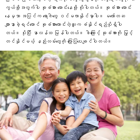
ကွယ်ဖို့အတွက်ပါ ခုခံအား ကောင်းနေဖို့ လိုပါတယ်။ ခုခံအား ကောင်း
နေမှသာ အပြင်က ရောဂါတွေ ဝင်မလာနိုင်မှာပါ။ မတော်တဆ
ဖျားနာခဲ့ရင်တောင် ခုခံအားကောင်းတဲ့သူက ခံနိုင်ရည်ပိုရှိပါ
တယ်။ ပိုပြီး နာလန်ထ မြန်ပါတယ်။ ဒါကြောင့် ခုခံအားကို မြှင့်
တင်နိုင်မယ့် နည်းလမ်းတွေကို ပြောပြပေးချင်ပါတယ်။