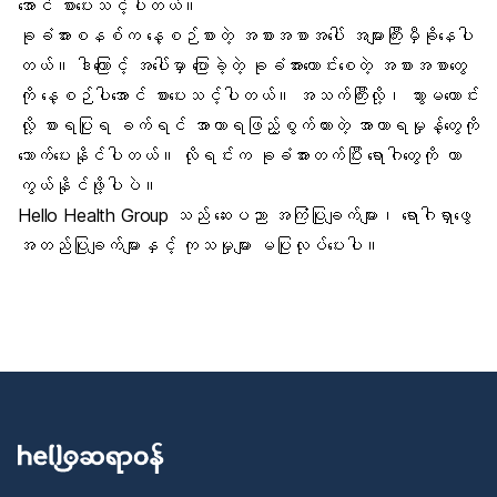
အောင် စားပေးသင့်ပါတယ်။
ခုခံအားစနစ်က နေ့စဉ်စားတဲ့ အစားအစာအပေါ် အများကြီးမှီခိုနေပါ
တယ်။ ဒါကြောင့် အပေါ်မှာ ပြောခဲ့တဲ့ ခုခံအားကောင်းစေတဲ့ အစားအစာတွေ
ကို နေ့စဉ်ပါအောင် စားပေးသင့်ပါတယ်။ အသက်ကြီးလို့၊ သွားမကောင်း
လို့ စားရပြုရ ခက်ရင် အာဟာရဖြည့်စွက်ထားတဲ့ အာဟာရမှုန့်တွေကို
သောက်ပေးနိုင်ပါတယ်။ လိုရင်းက ခုခံအားတက်ပြီး ရောဂါတွေကို ကာ
ကွယ်နိုင်ဖို့ပါပဲ။
Hello Health Group သည် ဆေးပညာ အကြံပြုချက်များ၊ ရောဂါရှာဖွေ
အတည်ပြုချက်များနှင့် ကုသမှုများ မပြုလုပ်ပေးပါ။