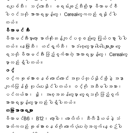
စပျစ်သီး၊ သင်္ဘောသီး၊ ခရမ်းချဉ်သီးတို့မှာ ဗီတာမင်စီ
ပါဝင်သလို အာဟာရမှုန့်တွေ၊ Cerealတွေကလည်း ရနိုင်ပါ
တယ်။
ဗီတာမင် အီး
ဗီတာမင်အီးမှာတော့ ဓာတ်တိုးဆန့်ကျင်ပစ္စည်းတွေ ကြွယ်ဝစွာ ပါပါ
တယ်။ နေကြာဆီ၊ ဟင်းရွက်ဆီ၊ ဗာဒံစေ့တွေမှာ ပေါပေါများများ တွေ့
ရသလို ဗီတာမင်အီး ဖြည့်စွက်ထားတဲ့ အာဟာရမှုန့်တွေ၊ Cerealတွေ
မှာလည်း ရှိပါတယ်။
ဇင့်
ဇင့်က ခုခံအားစနစ် ကောင်းကောင်း အလုပ်လုပ်နိုင်ဖို့နဲ့ အနာ
ကျက်မြန်ဖို့ လုပ်ပေးနိုင်ပါတယ်။ ဇင့်ကို အဆီမပါအသား၊
ပင်လယ်စာ၊ နို့၊ အစေ့အဆန်တွေမှာ တွေ့ရသလို ဖြည့်စွက်
အာဟာရမှုန့်တွေမှာလည်း ပါရှိပါတယ်။
တခြားအာဟာရများ
ဗီတာမင်B6၊ B12၊ ကော့ပါး၊ ဖောလိတ်၊ ဆီလီနီယမ်နဲ့ သံ
ဓာတ်ကလည်း ခုခံအားစနစ်ကို ထောက်ပံ့ပေးတဲ့အတွက် နေ့စဉ်ပါ