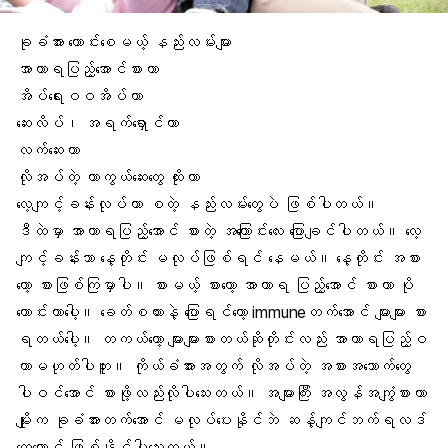
ခုခံအား ကောင်းစေမယ့် နည်းလမ်းများ
အာဟာရပြည့်အောင်စားတာ
အိပ်ရေးဝဝအိပ်တာ
ဆေးလိပ်၊ အရက်ရှောင်တာ
လက်ဆေးတာ
လိုအပ်တဲ့
ကာကွယ်ဆေးတွေ
ထိုးတာ
လေ့ကျင့်ခန်းလုပ်တာ စတဲ့ နည်းလမ်းတွေပဲ ဖြစ်ပါတယ်။
ဒီထဲမှာ အာဟာရပြည့်အောင် စားတဲ့ အကြောင်းလေး ပြောချင်ပါတယ်။
လေ့
ကျင့်ခန်း
သာ နေ့တိုင်း မလုပ်ဖြစ်ရင် နေမယ်။ နေ့တိုင်း အစား
တော့ စားဖြစ်ကြမှာပါ။ စားမယ့် စားတော့ အာဟာရ ပြည့်အောင် စားတာ ပို
ကောင်းတာပေါ့။ ခေတ်စကားနဲ့ ပြောရင်တော့ immuneတက်အောင် များများ စား
ရတယ်ပေါ့။ တကယ်တော့ များများစားတယ်ဆိုတိုင်းလည်း အာဟာရပြည့်ဝ
တာမဟုတ်ပါဘူး။ ကိုယ်ခံအားအတွက် လိုအပ်တဲ့
အစားအသောက်တွေ
ပါဝင်အောင် စားဖို့လည်းလိုပါသေးတယ်။ အများကြီး အလွန်အကျွံစားတာ
မျိုးက ခုခံအားတက်အောင် မလုပ်ပေးနိုင်ဘဲ ဆန့်ကျင်ဘက်ရလဒ်
တွေတောင် ဖြစ်နိုင်ပါသေးတယ်။