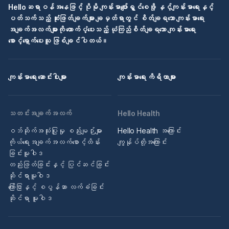
Helloဆရာဝန်အနေဖြင့် ပိုမို ကျန်းမာပျော်ရွှင်စေဖို့ နှင့်ကျန်းမာရေးနှင့်
ပတ်သက်သည့် ဆုံးဖြတ်ချက်များ ချမှတ်ရာတွင် စိတ်ချရသော ကျန်းမာရေး
အချက်အလက်များကို ထောက်ပံ့ပေးသည့် ယုံကြည်စိတ်ချရသော ကျန်းမာရေး
စောင့်ရှောက်ပေးသူ ဖြစ်ချင်ပါတယ်။
ကျန်းမာရေး ဆောင်းပါးများ
ကျန်းမာရေး ကိရိယာများ
သတင်းအချက်အလက်
Hello Health
ဝဘ်ဆိုက်အသုံးပြုမှု စည်းမျဉ်းများ
Hello Health အကြောင်း
ကိုယ်ရေးအချက်အလက်စောင့်ထိန်း
ကျွန်ုပ်တို့အကြောင်း
ခြင်းမူဝါဒ
တည်းဖြတ်ခြင်းနှင့် ပြင်ဆင်ခြင်း
ဆိုင်ရာမူဝါဒ
ကြော်ငြာနှင့် စပွန်ဆာ လက်ခံခြင်း
ဆိုင်ရာ မူဝါဒ