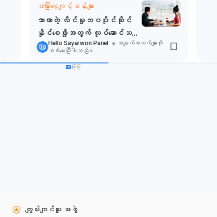
အခြားလေ့ကျင့်ခန်းများ
သာယာတဲ့ လိင်မှုဘဝပိုင်ဆိုင်
နိုင်စေဖို့အတွက် လုပ်ဆောင်သင့်
Hello Sayarwon Panel
မှ အချက်အလက်များကို
တဲ့ လေ့ကျင့်ခန်းများ
စစ်ဆေးပြီးပါသည်။
ကြော်ငြာ
ကျွမ်းကျင်သူ အဖွဲ့