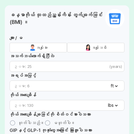
ခန္ဓာကိုယ် ထုထည်ညွှန်းကိန်း တွက်ချက်ခြင်း
(BMI) ။
ကျား / မ
အမျိုးသား
အမျိုးသမီး
အသက်ဘယ်လောက်ရှိပြီလဲ
(years)
အရပ်အမြင့်
ft
ကိုယ်အလေးချိန်
lbs
ကိုယ်အလေးချိန်ချခြင်းကို စိတ်ဝင်စားပါသလား
ဟုတ်ပါသည်။
မဟုတ်ပါ။
GIPနှင့် GLP-1 ကုထုံးတွေအကြောင်း ကြားဖူးပါသလား