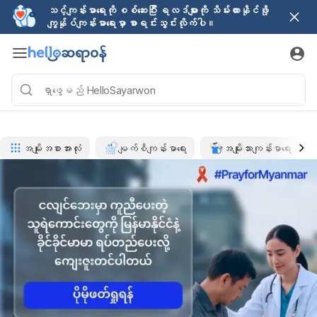
သင့်ကျန်းမာရေးကို စစ်ဆေးပြီး ရလဒ်များကို သိမ်းထားနိုင်ဖို့
ကျွန်ုပ်ကျန်းမာရေးမှာ စာရင်းသွင်းလိုက်ပါ။
အမျိုးအစားအားလုံး
မျက်စိကျန်းမာရေး
အမျိုးသားကျန်းမာရေး