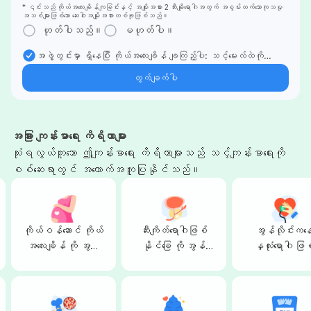
* ၎င်းသည် ကိုယ်အလေးချိန်ကျခြင်းနှင့် အမျိုးအစား 2 ဆီးချိုရောဂါအတွက် အစွမ်းထက်သောကုသမှု
အသစ်များဖြစ်သော ဆေးဝါးအမျိုးအစားတစ်ခုဖြစ်သည်။
ဟုတ်ပါသည်။
မဟုတ်ပါ။
အဖွဲ့တွင်းမှာ ရှိနေပြီး ကိုယ်အလေးချိန် ချကြည့်ပါ: သင့်မေးလ်ထဲကို
ပညာရှင်များ၏ ကိုယ်အလေးချိန်ချခြင်း ကုထုံးများနှင့် အကူအညီများကို
တွက်ချက်ပါ
တိုက်ရိုက်ရယူပါ။
အခြား ကျန်းမာရေး ကိရိယာများ
သုံးရလွယ်ကူသော ဤကျန်းမာရေး ကိရိယာများသည် သင့်ကျန်းမာရေးကို
စစ်ဆေးရာတွင် အထောက်အကူပြုနိုင်သည်။
ကိုယ်ဝန်ဆောင် ကိုယ်
ဆီးကျိတ်ရောဂါဖြစ်
အွန်လိုင်းကန
အလေးချိန် ကို အွန်
နိုင်ခြေ ကို အွန်
နှလုံးရောဂါ ဖြစ
လိုင်းက‌နေတွက်ချက်
လိုင်းကနေ စစ်ဆေး
နိုင်ခြေ စစ်ဆေ
မယ်
ခြင်း
နိုင်ပါပြီ