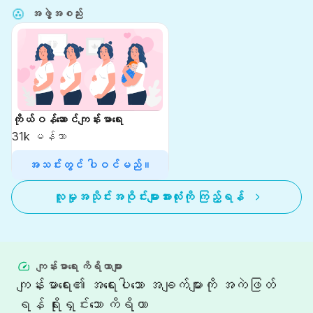
အဖွဲ့အစည်း
ကိုယ်ဝန်ဆောင်ကျန်းမာရေး
31k
မန်ဘာ
အသင်းတွင် ပါဝင်မည်။
လူမှုအသိုင်းအဝိုင်းများအားလုံးကို ကြည့်ရန်
ကျန်းမာရေး ကိရိယာများ
ကျန်းမာရေး၏ အရေးပါသော အချက်များကို အကဲဖြတ်
ရန် ရိုးရှင်းသော ကိရိယာ