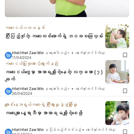
ကလေးငယ်ပထမနှစ်
ပြီးပြည့်စုံတဲ့ ကလေးတစ်ယောက်ရဲ့ ဘဝအစခြေလှမ်း
Htet Htet Zaw Win
မှ ရေးသားပါသည်။
•
နောက်ဆုံးအပ်ဒိတ်နေ့
:
11/04/2024
ကလေးငယ်ပြုစုစောင့်ရှောက်နည်း
ကလေးငယ်တွေမှာ အာဟာရချို့တဲ့နေတဲ့ လက္ခဏာ (၇)
ချက်
Htet Htet Zaw Win
မှ ရေးသားပါသည်။
•
နောက်ဆုံးအပ်ဒိတ်နေ့
:
26/04/2024
ကျောင်းနေအရွယ်ကလေးရဲ့ ကြီးထွားမှုနဲ့ဖွံ့ဖြိုးမှု
ကလေးများ နွေရာသီမှာ အာဟာရမချို့တဲ့စေဖို့
Htet Htet Zaw Win
မှ ပြန်လည်စိစစ်သည်
•
နောက်ဆုံးအပ်ဒိတ်နေ့
: