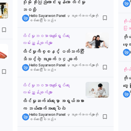
ပိုမို စိုပြည်ကောင်းမွန်သော လိင်မှု
ဘဝသို့
Hello Sayarwon Panel
မှ အချက်အလက်များကို
စစ်ဆေးပြီးပါသည်။
ကို
ပြဿန
လိင်မှုဘဝသာယာပျော်ရွှင်ရေး
ကို
လမ်းညွှန်ချက်များ
မေ့
လိင်မှုကိစ္စနှင့် ပတ်သက်ပြီး
သိသင့်တဲ့ အချက် ၁၄ ချက်
Hello Sayarwon Panel
မှ အချက်အလက်များကို
ကို
စစ်ဆေးပြီးပါသည်။
ကိုယ
လိင်မှုဘဝသာယာပျော်ရွှင်ရေး
တွေ 
လမ်းညွှန်ချက်များ
လိင်မှုဆက်ဆံရေးမှာ အရွယ်အစား
က ဘယ်လောက်အရေးပါလဲ
Hello Sayarwon Panel
မှ အချက်အလက်များကို
စစ်ဆေးပြီးပါသည်။