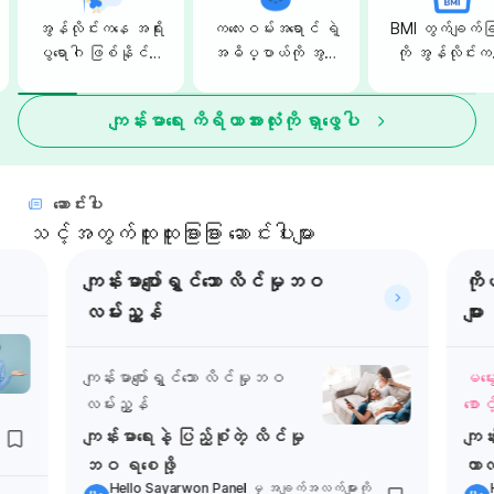
အွန်လိုင်းကနေ အရိုး
ကလေးဝမ်းအရောင် ရဲ့
BMI တွက်ချက်ခြ
ပွရောဂါ ဖြစ်နိုင်ခြေ
အဓိပ္ပာယ်ကို အွန်
ကို အွန်လိုင်း
စစ်ဆေး ကြမယ်
လိုင်းကနေ စစ်ဆေး
အချိန်ခဏပေးပြ
ကြည့်မယ်
အဖြေထုတ်နိုင်ပါ
ကျန်းမာရေး ကိရိယာအားလုံးကို ရှာဖွေပါ
ဆောင်းပါး
သင့်အတွက်ထူးထူးခြားခြား ဆောင်းပါးများ
ကျန်းမာပျော်ရွှင်သော လိင်မှုဘဝ
ကို
လမ်းညွှန်
များ
ကျန်းမာပျော်ရွှင်သော လိင်မှုဘဝ
မမွ
လမ်းညွှန်
စောင့
ကျန်းမာရေးနဲ့ ပြည့်စုံတဲ့ လိင်မှု
ကျန်
ဘဝ ရစေဖို့
ကာလ
Hello Sayarwon Panel
မှ အချက်အလက်များကို