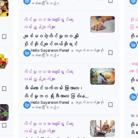
စစ်ဆေးပြီးပါသည်။
လိင်မှုဘဝသာယာပျော်ရွှင်ရေး
ကို
လမ်းညွှန်ချက်များ
ပြဿန
ချစ်မဝတဲ့လိင်မှုဘဝ မျိုး
ကိုယ
ပိုင်ဆိုင်ချင်တယ်ဆိုရင်
Hello Sayarwon Panel
မှ အချက်အလက်များကို
စစ်ဆေးပြီးပါသည်။
မမွ
စောင့
လိင်မှုဘဝသာယာပျော်ရွှင်ရေး
လမ်းညွှန်ချက်များ
ကိုယ
အိမ်ထောင်သက်တမ်း ကြာလာလေ၊
ရ
လိင်မှုဘဝ ရိုးအီလာလေ ဖြစ်နေပြီ
Hello Sayarwon Panel
မှ အချက်အလက်များကို
လား
စစ်ဆေးပြီးပါသည်။
သားဆ
လိင်မှုဘဝသာယာပျော်ရွှင်ရေး
ကို
လမ်းညွှန်ချက်များ
သိထာ