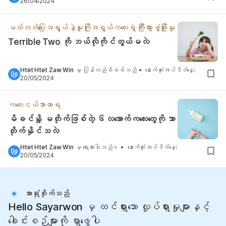
26/04/2024
မတ်တတ်ပြေးအရွယ်နဲ့မူကြိုအရွယ်ကလေးရဲ့ ကြီးထွားဖွံ့ဖြိုးမှု
Terrible Two ကို ဘယ်လိုကိုင်တွယ်မလဲ
Htet Htet Zaw Win
မှ ပြန်လည်စိစစ်သည်
•
နောက်ဆုံးအပ်ဒိတ်နေ့
:
20/05/2024
ကလေးငယ်အာဟာရ
မိခင်နို့ မတိုက်ဖြစ်တဲ့ ၆လအောက်ကလေးတွေကို ဘာ
တိုက်နိုင်သလဲ
Htet Htet Zaw Win
မှ ရေးသားပါသည်။
•
နောက်ဆုံးအပ်ဒိတ်နေ့
:
20/05/2024
အာရုံစိုက်သည်
Hello Sayarwon မှ ထင်ရှားသော လှုပ်ရှားမှုများနှင့်
ခေါင်းစဉ်များကို ရှာဖွေပါ