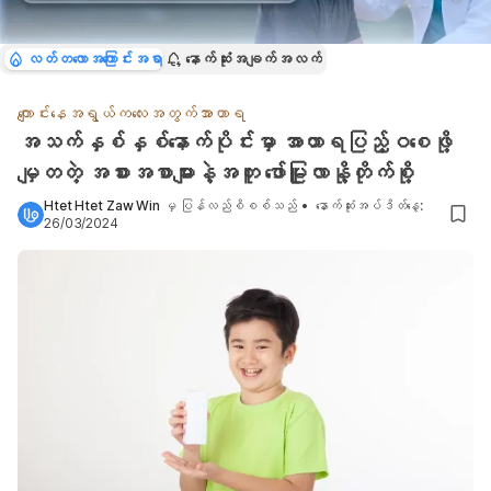
လတ်တလောအကြောင်းအရာ
နောက်ဆုံးအချက်အလက်
ကျောင်းနေအရွယ်ကလေးအတွက်အာဟာရ
အသက်နှစ်နှစ်နောက်ပိုင်းမှာ အာဟာရပြည့်ဝစေဖို့
မျှတတဲ့ အစားအစာများနဲ့အတူ ဖော်မြူလာနို့တိုက်စို့
Htet Htet Zaw Win
မှ ပြန်လည်စိစစ်သည်
•
နောက်ဆုံးအပ်ဒိတ်နေ့
:
26/03/2024