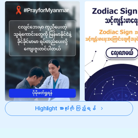
Highlight အားလုံးကို ကြည့်ရန်