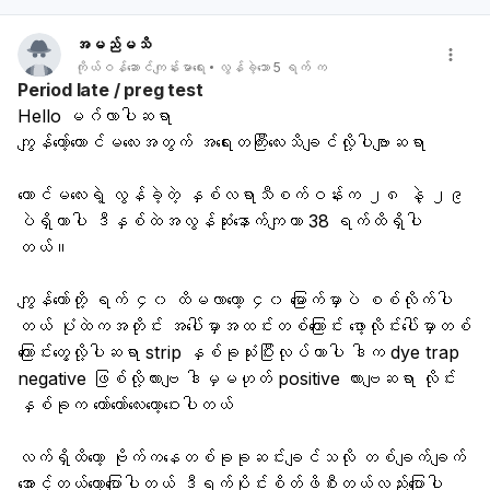
အမည်မသိ
ကိုယ်ဝန်ဆောင်ကျန်းမာရေး
လွန်ခဲ့သော 5 ရက် က
Period late / preg test
Hello မဂ်လာပါဆရာ 
ကျွန်တော့်ကောင်မလေးအတွက် အရေးတကြီးလေးသိချင်လို့ပါဗျာဆရာ 
ကောင်မလေးရဲ့ လွန်ခဲ့တဲ့ နှစ်လရာသီစက်ဝန်းက ၂၈ နဲ့ ၂၉ 
ပဲရှိတာပါ ဒီနှစ်ထဲအလွန်ဆုံးနောက်ကျတာ 38 ရက်ထိရှိပါ
တယ်။ 
ကျွန်တော်တို့ ရက် ၄၀ ထိမလာတော့ ၄၀ မြောက်မှာပဲ စစ်လိုက်ပါ
တယ် ပုံထဲကအတိုင်း အပေါ်မှာအထင်းတစ်ကြောင်း ဖော့လိုင်းပေါ်မှာတစ်
ကြောင်းတွေ့လို့ပါဆရာ strip နှစ်ခုသုံးပြီးလုပ်တာပါ ဒါက dye trap 
negative ဖြစ်လို့လားဗျ ဒါမှမဟုတ် positive လားဗျဆရာ လိုင်း
နှစ်ခုက တော်တော်လေးတော့ဝေးပါတယ် 
လက်ရှိထိတော့ ဗိုက်ကနေတစ်ခုခုဆင်းချင်သလို တစ်ချက်ချက်
အောင့်တယ်တော့ပြောပါတယ် ဒီရက်ပိုင်းစိတ်ဖိစီးတယ်လည်းပြောပါ