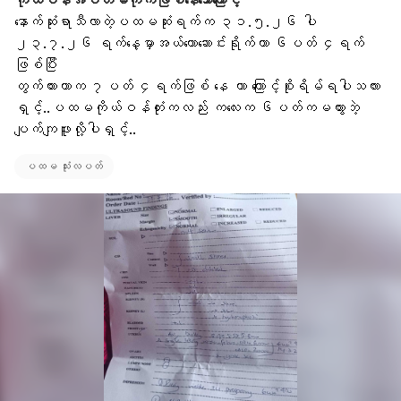
နောက်ဆုံးရာသီလာတဲ့ပထမဆုံးရက်က ၃၁.၅.၂၆ ပါ
၂၃.၇.၂၆ ရက်နေ့မှာအယ်ထာေဆောင်းရိုက်တာ ၆ပတ် ၄ရက်
ဖြစ်ပြီး
တွက်ထားတာက ၇ပတ် ၄ရက်ဖြစ် နေ တာ ကြောင့်စိုးရိမ်ရပါသလား
ရှင့်..ပထမကိုယ်ဝန်တုံးကလည်း ကလေးက ၆ပတ်ကမထွားဘဲ့
ပျက်ကျဖူးလို့ပါရှင့်..
ပထမ သုံးလပတ်