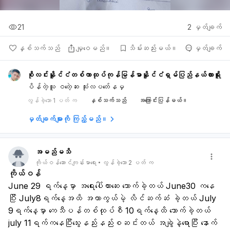
21
2
မှတ်ချက်
နှစ်သက်သည်
မျှဝေမည်။
သိမ်းဆည်းမယ်။
မှတ်ချက်
စိုလင်းနိူင်ငံတစ်ကာထုပ်ကုန်မြန်မာနိူင်ငံရှမ်ပြည်နယ်လားရိူး
ပိန်တဲ့သူ ဝတဲ့ေဆး သုံးလပတ်ေနမှ
လွန်ခဲ့သော 1 ပတ် က
နှစ်သက်သည်
အကြောင်းပြန်မယ်။
မှတ်ချက်များကို ကြည့်မည်။
အမည်မသိ
ကိုယ်ဝန်ဆောင်ကျန်းမာရေး
လွန်ခဲ့သော 2 ပတ် က
ကိုယ်ဝန်
June 29 ရက်နေ့မှာ အရေးပေါ်တားဆေး သောက်ခဲ့တယ် June30 ကနေ
ပြီး July8ရက်​နေ့အထိ အကာကွယ်မဲ့ လိင်ဆက်ဆံ ခဲ့တယ် July 
9ရက်နေ့မှာ ကေသီပန်တစ်ထုပ်စီ 10ရက်နေ့ထိ သောက်ခဲ့တယ် 
july 11ရက်ကနေပြီးသွေးနည်းနည်းစဆင်းတယ် အချွဲနဲ့ရောပြီး နောက်