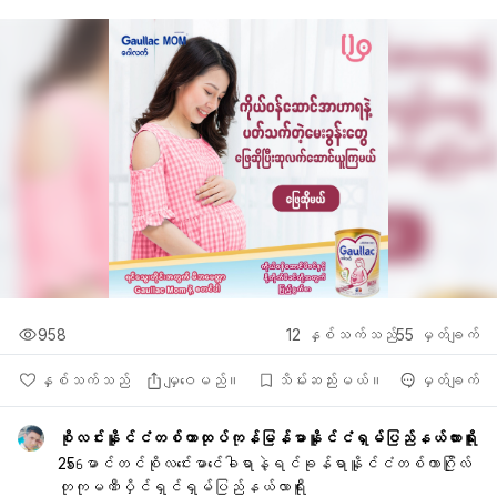
958
12
နှစ်သက်သည်
55
မှတ်ချက်
နှစ်သက်သည်
မျှဝေမည်။
သိမ်းဆည်းမယ်။
မှတ်ချက်
စိုလင်းနိူင်ငံတစ်ကာထုပ်ကုန်မြန်မာနိူင်ငံရှမ်ပြည်နယ်လားရိူး
256ေမာင်တင်စိုလင်းေမာင်ေခါရာနဲ့ရင်ခုန်ရာနိူင်ငံတစ်ကာဂြိုလ်
တုကုမဏီပှိင်ရှင်ရှမ်ပြည်နယ်လာရီူး