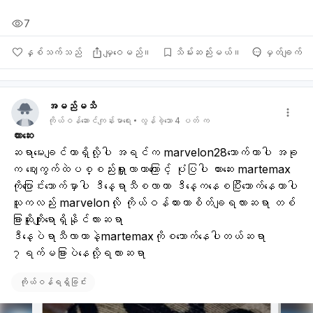
7
နှစ်သက်သည်
မျှဝေမည်။
သိမ်းဆည်းမယ်။
မှတ်ချက်
အမည်မသိ
ကိုယ်ဝန်ဆောင်ကျန်းမာရေး
လွန်ခဲ့သော 4 ပတ် က
တားဆေး
ဆရာမေးချင်တာရှိလို့ပါ အရင်က marvelon28သောက်တာပါ အခု
က ဈေးကွက်ထဲပစ္စည်းရှာူလာတာကြောင့် ပုံပြပါ တားဆေး martemax 
ကိုပြောင်းသောက်မှာပါ ဒီနေ့ရာသီစလာတာ ဒီနေ့ကနေစပြီးသောက်နေတာပါ 
သူကလည်း marvelonလို ကိုယ်ဝန်တားတာစိတ်ချရလားဆရာ တစ်
ခြားဆိူကျိုးရောရှိနိုင်လားဆရာ
ဒီနေ့ပဲရာသီလာတာနဲ့martemaxကိုစသောက်နေပါတယ်ဆရာ 
၇ရက်မခြားပဲနေလို့ရလားဆရာ
ကိုယ်ဝန်ရရှိခြင်း