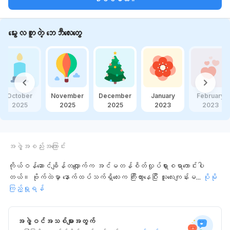
မွေးလတူတဲ့ ဘေဘီလေးတွေ
October
November
December
January
February
2025
2025
2025
2023
2023
အဖွဲ့အစည်းအကြောင်း
ကိုယ်ဝန်ဆောင်ချိန်တလျှောက်က အင်မတန်စိတ်လှုပ်ရှားစရာကောင်းပါ
တယ်။ ဗိုက်ထဲမှာ နောက်ထပ်သက်ရှိလေးက ကြီးထွားနေပြီး သူလေးကျန်းမ
...
ပိုမို
ကြည့်ရှုရန်
အဖွဲ့ဝင်အသစ်များအတွက်