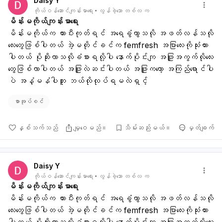
Daisy Y
ကိုယ်ဝန်ဆောင်ကျန်းမာရေး
လွန်ခဲ့သော တစ်လ က
မိန်းမကိုယ်ကျန်းမာရေး
မိန်းမကိုယ်က ယားပီးကုတ်ရင် အရေခွံကွာသလို အဖတ်လန်သလို
လေးတွေဖြစ်ပါတယ် အဲ့မတိုင်ခင်က femfresh အပြာလေးကိုသုံးထား
ပါတယ် ပိုဆိုးလာသလိုခံစားရလို့ပါ နောက်ပိုင်းကျ အဖြူအကွက်လိုလေး
တွေဖြစ်လာပါတယ် အဖြူလဲဆင်းပါတယ် အဖြူကတော့ အကြည်ရောင်ပါ
ပဲ အနံ့မနံပါဘူး ဘယ်လိုလုပ်ရမလဲရှင့်
စာအုပ်စင်
နှစ်သက်သည်
မျှဝေမည်။
သိမ်းဆည်းမယ်။
မှတ်ချက်
Daisy Y
ကိုယ်ဝန်ဆောင်ကျန်းမာရေး
လွန်ခဲ့သော တစ်လ က
မိန်းမကိုယ်ကျန်းမာရေး
မိန်းမကိုယ်က ယားပီးကုတ်ရင် အရေခွံကွာသလို အဖတ်လန်သလို
လေးတွေဖြစ်ပါတယ် အဲ့မတိုင်ခင်က femfresh အပြာလေးကိုသုံးထား