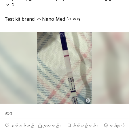
တယ်
Test kit brand က Nano Med ပါဆရာ
3
နှစ်သက်သည်
မျှဝေမည်။
သိမ်းဆည်းမယ်။
မှတ်ချက်