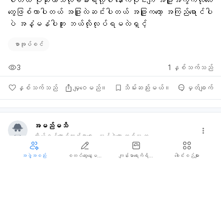
ပါတယ် ပိုဆိုးလာသလိုခံစားရလို့ပါ နောက်ပိုင်းကျ အဖြူအကွက်လိုလေး
တွေဖြစ်လာပါတယ် အဖြူလဲဆင်းပါတယ် အဖြူကတော့ အကြည်ရောင်ပါ
ပဲ အနံ့မနံပါဘူး ဘယ်လိုလုပ်ရမလဲရှင့်
စာအုပ်စင်
3
1
နှစ်သက်သည်
နှစ်သက်သည်
မျှဝေမည်။
သိမ်းဆည်းမယ်။
မှတ်ချက်
အမည်မသိ
ကိုယ်ဝန်ဆောင်ကျန်းမာရေး
လွန်ခဲ့သော တစ်လ က
သားအိမ်ခေါင်းကင်ဆာ ကာကွယ်ဆေး
အဖွဲ့အစည်း
စတင်ဆွေးနွေးမယ်။
ကျန်းမာရေးကိရိယာများ
ခေါင်းစဉ်များ
ဒေါက်တာရှင့် ကျမ သားအိမ်ကင်ဆာကာကွယ်ဆေး ထိုးချင်တာပါ လိင်
ဆက်ဆံဖူးပါတယ် ၂ကြိမ်ကတော့ အလွတ်ဆက်ဆံဖူးပါတယ် ကျန်တာ
ကတော့ ကွန်ဒုံးနဲ့ပဲနေခဲ့ပါတယ်ရှင် သားအိမ်ခေါင်းကင်ဆာ
ကာကွယ်ဆေးထိုးလို့ရလားရှင့်ဒေါက်တာရှင့်
ကိုယ်ဝန်ရရှိခြင်း