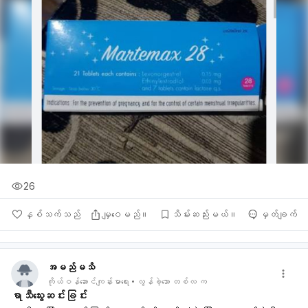
26
နှစ်သက်သည်
မျှဝေမည်။
သိမ်းဆည်းမယ်။
မှတ်ချက်
အမည်မသိ
ကိုယ်ဝန်ဆောင်ကျန်းမာရေး
လွန်ခဲ့သော တစ်လ က
ရာသီသွေးဆင်းခြင်း