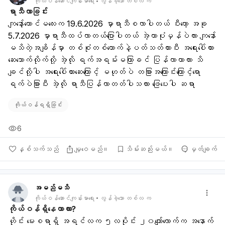
ကိုယ်ဝန်ဆောင်ကျန်းမာရေး
လွန်ခဲ့သော တစ်လ က
ရာသီလာခြင်း
ကျနော့်ကောင်မလေးက 19.6.2026 မှာရာသီစလာပါတယ် ပီးတော့ အခု 
5.7.2026 မှာရာသီထပ်လာတယ်ပြောပါတယ် အဲ့တာပုံမှန်ပဲလား ကျနော်
မသိတဲ့အချိန်မှာ တစ်စုံတစ်ယောက်နဲ့ပတ်သတ်ထားပီး အရေးပေါ်တား
ဆေးသောက်လိုက်လို့ အဲ့လို ရက်အရမ်းမကြာခင် ပြန်လာတာလား သိ
ချင်လို့ပါ အရေးပေါ်တားဆေးကြောင့် မဟုတ်ပဲ တခြားအကြောင်းကြောင့်ရော 
ရက်ပဲခြားပီး အဲ့လို ရာသီပြန်လာတတ်ပါသလား ဖြေပေးပါ ဆရာ
ကိုယ်ဝန်ရရှိခြင်း
6
နှစ်သက်သည်
မျှဝေမည်။
သိမ်းဆည်းမယ်။
မှတ်ချက်
အမည်မသိ
ကိုယ်ဝန်ဆောင်ကျန်းမာရေး
လွန်ခဲ့သော တစ်လ က
ကိုယ်ဝန်ရှိနေတာလား?
ဟိုင်း မေးစရာရှိ အရင်လက ၅လပိုင်း ၂၀ကျော်လောက်က အနောက်