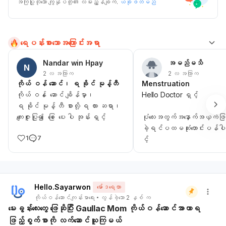
အကြံပြုလိုသော ကျွန်ုပ်တို့၏ လမ်းညွှန်ချက်.
ယခုဖတ်မည်
ရေပန်းစားသောအကြောင်းအရာ
Nandar win Hpay
အမည်မသိ
N
2 လ အကြာက
2 လ အကြာက
ကိုယ် ဝန် ဆောင်၊ ရ ခိုင် မုန့်တီ
Menstruation
ကိုယ် ဝန် ေဆောင် ချိန်မှာ၊
Hello Doctor ရှင့်
ရ ခိုင် မုန့် တီ စားလို့ ရ လား ဆရာ၊
ကျေးဇူးပြု၍ ေဖြေ ေပေး ပါ အုန်း ရှင့်
ပုံ​လေးအတွက်အ​​နှောက်အယှက်ဖြစ
ခဲ့ရင်ပထမဆုံး​တောင်းပန်ပ
1
7
င့်
Period cycle ကို တစ်လ​ဆေးက
ရင်း change ထားသူပါ
Hello.Sayarwon
မော်ဒရေတာ
​ဆေးကဒ်ကုန်​တော့လဲ သံဓါတ်အား​ဆ
ကိုယ်ဝန်ဆောင်ကျန်းမာရေး
လွန်ခဲ့သော 2 နှစ် က
ရက်​မြောက်​နေ့မှာ menstruati
မေးခွန်းလေးတွေ ဖြေဆိုပြီး Gaullac Mom ကိုယ်ဝန်ဆောင်အာဟာရ
တယ်ရှင့်
ဖြည့်စွက်စာကို လက်ဆောင်ယူကြမယ်