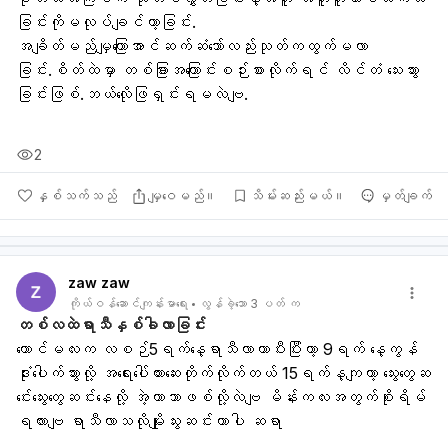
ခြင်းကိုမလုပ်ချင်တာ့ခြင်း.
အချိတ်မည်မျှကြာေအာင်ဆက်ဆံသော်လည်းသုတ်ကထွက်မလာ
ခြင်း.စိတ်ထဲမှာ တစ်ခြားအကြောင်းစဉ်းစားလိုက်ရင် လိင်တံ သေးသွား
ခြင်းဖြစ်.ဘယ်လိုေဖြရှင်းရမလဲဗျ.
2
နှစ်သက်သည်
မျှဝေမည်။
သိမ်းဆည်းမယ်။
မှတ်ချက်
zaw zaw
ကိုယ်ဝန်ဆောင်ကျန်းမာရေး
လွန်ခဲ့သော 3 ပတ် က
တစ်လထဲရာသီနှစ်ခါလာခြင်း
ကောင်မလးက လစဉ်5ရက်နေ့ရာသီလာတာပီးပြီးတာ့ 9ရက် နေ့ကွန်
ဒုံးပေါက်သွားလို့ အရေးပေါ်တားဆေးတိုက်လိုက်တယ် 15ရက်န့ကျတာ့ သွေးတွေဆ
င်းေသွေးတွေဆင်းနေလို့ အဲ့တာဘာဖစ်လို့လဲဗျ မိန်းကလးအတွက်စိုးရိမ်
ရလားဗျ ရာသီလာသလိုမျိုးသွးဆင်းတာပါ ဆရာ