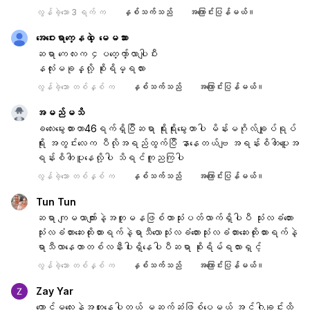
လွန်ခဲ့သော 3 ရက် က
နှစ်သက်သည်
အကြောင်းပြန်မယ်။
အေဝးေရာက္ေနတ့ဲ ေမေမသား
ဆရာ ကေလးက ၄ပတ္ေက်ာ္လာပါျပီး
နလံုးမခုန္လို့ စိုးရိမ္ရလား
လွန်ခဲ့သော တစ်နှစ် က
နှစ်သက်သည်
အကြောင်းပြန်မယ်။
အမည်မသိ
ခလေးမွေးထားတာ46ရက်ရှိပြီဆရာ ရိုးရိုးမွေးတာပါ မိန်းမဂိုလ်ချုပ်ရုပ်
ရိုး အတွင်းလေက ပီလိုအရည်ထွက်ပြီ နာနေတယ်ဗျ အရန်းစိတါပူေအ
ရန်းစိတါပူနေလို့ပါ သိရင်ကူညကြပါ
လွန်ခဲ့သော တစ်နှစ် က
နှစ်သက်သည်
အကြောင်းပြန်မယ်။
Tun Tun
ဆရာ ကျမယာက်ျားနဲ့အတူမနဖြစ်တာသုံးပတ်လာက်ရှိပါပီ သုံးလခံတားေ
သုံးလခံတားဆေးထိုးထားရက်နဲ့ရာသီလာေသုံးလခံတားေသုံးလခံတားဆေးထိုးထားရက်နဲ့
ရာသီလာနေတာတစ်လနီးပါးရှိနေပါပီဆရာ စိုးရိမ်ရလားရှင့်
လွန်ခဲ့သော တစ်နှစ် က
နှစ်သက်သည်
အကြောင်းပြန်မယ်။
Zay Yar
ကောင်မလေးနဲ့အတူနေပါတယ် မဆက်ဆံဖြစ်ပေမယ့် အင်္ဂါချင်းထိ