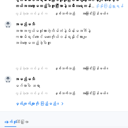
တယ်အထတော့မထည့်ပါဘူးပြီးတာနဲ့သမီးလရေတန်ဆေးလ်ုက်ပါတယ်အ့ဒါ
...
ပိုမိုကြည့်ရှုရန်
က်ုယ်၀န်ရနိုင်လားရှင့်
လွန်ခဲ့သော တစ်နှစ် က
နှစ်သက်သည်
အကြောင်းပြန်မယ်။
အမည်မသိ
အကာအကွယ်မသုံးထားတဲ့လိမ်တံနဲ့မိန်းမအဂ်ါနဲ့
ကစားမိရင်ကောင်မလေးကိုယ်ဝန်ရနိုင်လားဗျ
အထဲတော့မထည့်ခဲ့ပါဘူး
လွန်ခဲ့သော တစ်နှစ် က
နှစ်သက်သည်
အကြောင်းပြန်မယ်။
အမည်မသိ
မဂ်လာပါ ဆရာ
လွန်ခဲ့သော တစ်နှစ် က
နှစ်သက်သည်
အကြောင်းပြန်မယ်။
မှတ်ချက်များကို ကြည့်မည်။
နောက်ဆုံး
ပေါ်ပြူလာ