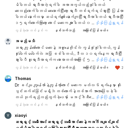
မိပါတယ် ရာသီလာတဲ့ရက်ပါ အကာအကွယ်လည်းသုံးပါတယ်
ဆေးလည်းသောက်ပါတယ် ဆေးသောက်ပြီးတော့ ရာသီ တစ်ရက်ရပ်သွားပြီး ပြန်လာ
ပါတယ် နောက်လမှာ ဆယ်ရက်ကျော် နောက်ကျပြီးရာသီလာပါတယ် ရာသီလာပြီး
၁၅ရက်လောက်ကြာတော့ ကောင်မလေးက ဖျားပါတယ် ၀မ်းပျက်တယိ ပြီးတော့
...
ပိုမိုကြည့်ရှုရန်
ပျ်ု့အန်တော့တာ အစာစားပြီးတိုင်းအန်သလို အစားမြင်တာနဲ့အန်နေတာပါ
လွန်ခဲ့သော တစ်နှစ် က
နှစ်သက်သည်
အကြောင်းပြန်မယ်။
အန်တာ၂ရက်ရှိပါပြီ နည်းနည်းကြောက်နေတာ ကိုယ်၀န်ရှိမရှိသိ
ချင်လို့ပါ 🙏🙏🙏
အမည်မသိ
ဆရာ ကျွန်တော်ကောင်မလေးနဲ့ အတူနေတိုင်းလဲ ကွန်ဒုံးသုံးပါတယ်..ကွန်
ဒုံးပေါက်မပေါက်လဲ အမြဲ စစ်ပါတယ်...ဒီလ ၁၀ရက်နေ့က ရာသီပြီး
သွားပါပီ သူရာသီလာရက်က စောလာတတ်တာကြောင့် ၅လပိုင်း ၅ရက်နေမှ
...
ပိုမိုကြည့်ရှုရန်
ရာသီလာမှာပါဆရာ..၂၇ရက်နေ့ ညနေမှာ ဆီးစစ်ကြည့်တော့ ၁ကြောင်းပဲ
လွန်ခဲ့သော တစ်နှစ် က
နှစ်သက်သည်
အကြောင်းပြန်မယ်။
2
ပြပြီး ဒီနေ့၂၈ရက်နေ့ မနက်ပိုင်းဆီးနဲ့ စစ်ကျိတော့ ၂ကြောင်းပြပါ
တယ်ဆရာ..နောက်ထပ် သေချာ သွားအောင် ဆီးပြန်စစ်တော့ ၁ကြောင်း ပဲ ပြ
Thomas
တယ်ဆရာ..ဆီးစစ်တံ၂ချောင်းစလုံး နဲ့ စစ်ကျိလဲ ၁ကြောင်းပဲပြတယ်
Dr ခင်ဗျ ကျွန်ေတာ်နဲ့ကျွန်တာ့်ကောင်မလေးက မတ်လ ၆ရက်နေ့မှာ ထိုး
ဆရာ..ကောင်မလေးက စားချင်သောက်ချင်စိတ်တေပျောက်ပြီး ခေါင်းမူး ပျိူ့တာ
သွင်းဆက်ဆံခြင်းမရှိဘဲ တစ်ယောက်နဲ့တစ်ယာက် အာသာေဖြေပးခဲ့ပါ
တေဖြစ်နေတယ် ဆရာ..ကိုယ်ဝန်ရှိနိုင်လားဆရာ
တယ် သုက်ရည်လည်းထွက်ခဲ့ပေမာ့် မအင်္ဂါဆီတော့ မရောက်ခဲ့ပါ
...
ပိုမိုကြည့်ရှုရန်
မတ်လ ၂၆ ရောက်တော့ ပုံမှန်ရာသီလာပါတယ် အခု ဧပရယ် ၂၂
လွန်ခဲ့သော တစ်နှစ် က
နှစ်သက်သည်
အကြောင်းပြန်မယ်။
ရက်နေ့မှာ အရင် ရာသီရက်ထက် လေးရက်ေစာပြီး ရာသီလာပါတယ်
ရာသီသွေးတာ့နည်းပါတယ်ခင်ဗျ ကိုယ်ဝန်ရှိနေနိုင်လားခင်ဗျ ရာသီ
xiaoyi
သွေးနည်းတာက တခြားအကြောင်းရင်းကြောင့်များဖြစ်နိုင်မလားခင်ဗျ ဖြေပေး
ဆရာရှင့်သမီးေကာင်ေဆရာရှင့်သမီးေကာင်လေးနဲ့ကအဂ်ါအချင်းချင်း
ပါဦးေဒါက်တာ
ပွတ်မိတာပါအရမ်းမကြာပါဘူးသူပြီးပီးသားတွတော့အ၀မှကျန်နေခဲ့ပါ