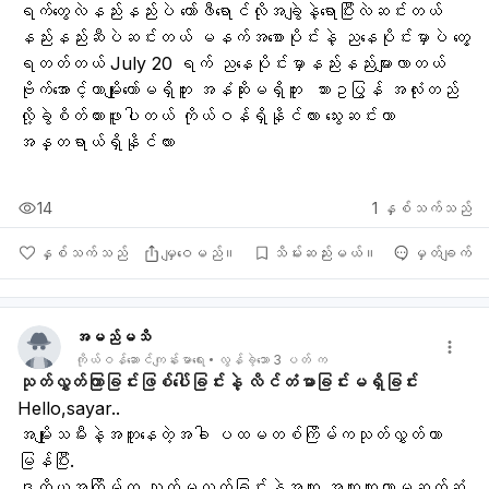
ရက်တွေလဲနည်းနည်းပဲ ကော်ဖီရောင်လိုအချွဲနဲ့ရောပြီးလဲဆင်းတယ် 
နည်းနည်းဆီပဲဆင်းတယ် မနက်အစောပိုင်းနဲ့ ညနေပိုင်းမှာပဲ တွေ့
ရတတ်တယ် July 20 ရက် ညနေပိုင်းမှာနည်းနည်းများလာတယ် 
ဗိုက်အောင့်တာမျိုးတော်မရှိဘူး အနံဆိုးမရှိဘူး  သားဥပြွန် အလုံးတည်
လို့ခွဲစိတ်ထားဖူးပါတယ် ကိုယ်ဝန်ရှိနိုင်လား သွေးဆင်းတာ 
အန္တရာယ်ရှိနိုင်လား 
14
1
နှစ်သက်သည်
နှစ်သက်သည်
မျှဝေမည်။
သိမ်းဆည်းမယ်။
မှတ်ချက်
အမည်မသိ
ကိုယ်ဝန်ဆောင်ကျန်းမာရေး
လွန်ခဲ့သော 3 ပတ် က
သုတ်လွှတ်ကြာခြင်းဖြစ်ပေါ်ခြင်းနဲ့ လိင်တံမာခြင်းမရှိခြင်း
Hello,sayar..
အမျိုးသမီးနဲ့အတူနေတဲ့အခါ ပထမတစ်ကြိမ်ကသုတ်လွှတ်တာ
မြန်ပြီး.
ဒုတိယအကြိမ်က သုတ်မလွှတ်ခြင်းနဲ့အတူ အတူတူကာမဆက်ဆံ