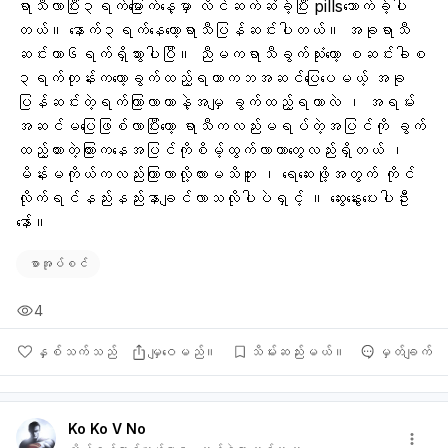
ရာသီလာပြီး၃ရက်မြောက်နေ့မှာ လိင်ဆက်ဆံခဲ့ပြီး pillsသောက်ခဲ့ပါ
တယ်။ နောက်၃ရက်နေတော့ရာသီပြန်ဆင်းပါတယ်။ အခုရာသီ
ဆင်းတာ၆ရက်ရှိသွားပါပြီ။ ညီမကရာသီခွက်သုံးတော့ စဆင်းခါစ 
၃ရက်တုန်းကတော့ခွက်ထည့်ရတာကဘအဆင်ပြေပေမယ့် အခု
ပြန်ဆင်းတဲ့ရက်ကြာလာတာနဲ့အမျှ ခွက်ထည့်ရတာလဲ ၊ အရမ်း
အဆင်မပြေဖြစ်လာပြီးတော့ ရာသီကလည်းမရပ်တဲ့အပြင်ကို ခွက်
ထည့်ထားတဲ့ကြားကနေအပြင်ကိုစိမ့်ထွက်လာတာတွေလည်းရှိတယ် ၊ 
မိန်းမကိုယ်ကလည်းကြာလာလို့လားမသိဘူး ၊ ရေဆေးဖို့အတွက် ကိုင်
လိုက်ရင်နည်းနည်းနာချင်လာသလိုပါပဲရှင့် ။ ဆွေးနွေးပေးပါဦး
နော်။
စာအုပ်စင်
4
နှစ်သက်သည်
မျှဝေမည်။
သိမ်းဆည်းမယ်။
မှတ်ချက်
Ko Ko V No