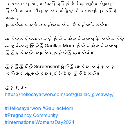
မတ်လ ၈ရက်နေ့က ‘အပြည်ပြည်ဆိုင်ရာ အမျိုးသမီးများနေ့’
ဒါ​ပေမဲ့ စဖြစ်တဲ့​နေ့မှာ ပုံထဲ
ဖြစ်ပါတယ်။ ဒီနေ့မှာ ပုခက်လွှဲတဲ့ မိခင်တွေကို ဂုဏ်ပြုတဲ့
အတုံးကြီးဆင်းလာလို့ လန့်​နေလို့ပ
အနေနဲ့
ဆုလက်ဆောင်အစီအစဉ်လေးတစ်ခု စီစဉ်ထားပါတယ်။ 
အနံ့​တော့မရှိပါဘူး
အောက်ကလင့်ကနေတဆင့် ကိုယ်ဝန်ဆောင်အာဟာရနဲ့ ပတ်သက်တဲ့ 
အဲ့တာဘာကြီးလဲရှင့်
မေးခွန်းလေးတွေ ဖြေဆိုပြီး Gaullac Mom ကိုယ်ဝန်ဆောင်အာဟာရ
ဖြည့်စွက်စာကို အခုပဲရယူလိုက်ကြရအောင်နော်။
အပြင်မှာ OG ပြဖို့လိုလားရှင့်
ကိုက်တာခဲတာ​တော့ နည်းနည်းပဲ
ဖြေဆိုပြီးကြောင်းကို Screenshotရိုက်ပြီး အောက်မှာ မန့်ခဲ့မှ ဆု
တယ် မခံမရပ်နိုင်​အောင်​တေ
လက်ဆောင် ရွေးချယ်တဲ့စာရင်းထဲပါမှာ ဖြစ်ပါတယ်။ 
ပါဘူးရှင့်
ဖြေဆိုရန် - 
Menstruation မဖြစ်ခင်​ရှေ့
https://hellosayarwon.com/bot/guallac_giveaway/
တော့ ​​သွေးတိုးထားတာရှိပါတယ်
#Hellosayarwon
#GaullacMom
အဲ့တာ​ကြောင့်လားရှင့်😢
#Pregnancy_Community
3
#InternationalWomensDay2024