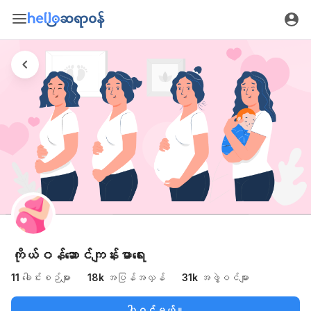
ကိုယ်ဝန်ဆောင်ကျန်းမာရေး
11
ခေါင်းစဉ်များ
18k
အပြန်အလှန်
31k
အဖွဲ့ဝင်များ
ပါဝင်မယ်။