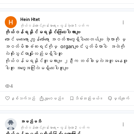
Hein Htet
ကိုယ်ဝန်ဆောင်ကျန်းမာရေး
လွန်ခဲ့သော 1 ပတ် က
ကိုယ်ဝန်ရနိုင်မရနိုင်ဖြေပေးပါလားဗျ
ကောင်မလေးရော ကျွန်တော်ရော အဝတ်စားတွေရှိပါသေးတယ်ဗျ အဲ့တာကို မှ 
အဝတ်မိစားခံထးရင်းကိုမှ  organချင်းပွတ်မိတာပါ  အထဲကို
လဲထိုးသွင်းတာမျိုးလည်းမရှိပါဘူး 
ကိုယ်ဝန်မရနိိုင်ဘူးမလားဗျ ၂ဦးက တစ်ခါမှလဲအတူမနေဖူး
ပါဘူး အတွေ့အကြုံလဲမရှိသေးပါဘူးဗျ
4
နှစ်သက်သည်
မျှဝေမည်။
သိမ်းဆည်းမယ်။
မှတ်ချက်
အမည်မသိ
ကိုယ်ဝန်ဆောင်ကျန်းမာရေး
လွန်ခဲ့သော 2 ပတ် က
ကိုယ်ဝန်အပတ်မကိုက်ဖြစ်နေသောကြောင့်