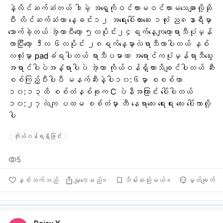
နဲ့လိင်ဆက်ဆံတယ် ဒါမဲ့ အရှေ့ကိုဝင်လားမဝင်လားမသေချာလို့ဆို
ပီး လိင်ဆက်ဆံတာ နေ့ခင်း၁၂ အရေးပေါ်တားဆေး ၁လုံး ည၈နာရီမှာ
သောက်ခဲ့တယ် အဲ့တာပီးတော့ ၅လပိုင်း၂၄ရက်နေ့ကျတော့ရာသီပုံမှန်
လာပြီးတော့ ဒီလ ၆လပိုင်း ၂၈ရက်နေ့မှာလဲရာသီလာပါတယ် နှစ်
လလုံးမှာ padခံရပါတယ် ရာသီပမာဏ အရောင်ကပုံမှန်ရာသီသွေး
အရာင်ပါပဲအနံ့ရာပါပဲ အဲ့တာ ကိုယ်ဝန်ရှိလားသိချင်ပါတယ် ဆီး
စစ်ကြည့်ပီးပါပီ မနက်ဆီးနဲ့ပါ၁၀:၆မှာ စစစ်တာ 
၁၀:၁၃ထိ စစ်တံနှစ်ခုက C ပဲနီအကြာင်း ပေါ်ပါတယ် 
၁၀:၂၇လဲကျ ပထမ စစ်တံမှာ တီ နေရာလေး ရေးေရး လေး ပေါ်လာလို့
ပါ
ကိုယ်ဝန်ရရှိခြင်း
5
နှစ်သက်သည်
မျှဝေမည်။
သိမ်းဆည်းမယ်။
မှတ်ချက်