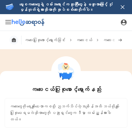
မွေးစကလေးတွေရဲ့ ဝမ်းအရောင်က လူကြီးတွေနဲ့ မတူတာကြောင့် ပုံ
မှန်ဟုတ်ရဲ့လားဆိုတာကို ခုပဲစစ်ဆေးလိုက်ပါ။
ကလေးပြုစုစောင့်ရှောက်ခြင်း
ကလေးငယ်
ကလေးငယ်ပြုစုစောင
ကလေးငယ်ပြုစုစောင့်ရှောက်နည်း
ကလေးတွေကို ရေချိုးပေးတာကစလို့ ညဘက်သိပ်တဲ့အချိန်အထိ ဘယ်လိုမျိုး
ပြုစုပေးရမလဲဆိုတာတွေကို ပညာရှင်တွေက ဒီမှာ လမ်းညွှန်ထားပါ
တယ်။