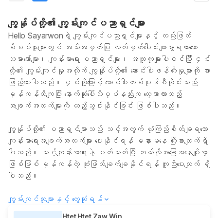
ကျွန်ုပ်တို့၏ ကျွမ်းကျင်ပညာရှင်များ
Hello Sayarwonရဲ့ ကျွမ်းကျင်ပညာရှင်များနှင့် တည်းဖြတ်
စိစစ်သူများတွင် အသိအမှတ်ပြု လက်မှတ်ပေါင်းများစွာရထားသော
သမားတော်များ၊ ကျန်းမာရေး ပညာရှင်များ၊ အထူးကုများပါဝင်ပြီး ၄င်း
တို့၏ ကျွမ်းကျင်မှုအလိုက် ကျွန်ုပ်တို့၏ ဆောင်းပါးဖန်တီးမှုများကို အား
ဖြည့်ပေးပါသည်။ ၄င်းတို့ကြောင့် ဆောင်းပါးတစ်ပုဒ်စီတိုင်းသည်
မှန်ကန်တိကျပြီး နောက်ဆုံးပေါ်သိပ္ပံနည်းကျ လေ့လာထားသည့်
အချက်အလက်များကို ထည့်သွင်းနိုင်ခြင်း ဖြစ်ပါသည်။
ကျွန်ုပ်တို့၏ ပညာရှင်များသည် သင့်အတွက် ယုံကြည်စိတ်ချရသော
ကျန်းမာရေးအချက်အလက်များ ပေးနိုင်ရန် မနားမနေ ကြိုးစားလျက်ရှိ
ပါသည်။ သင့်ကျန်းမာရေးနဲ့ ပတ်သက်ပြီး ဘယ်လိုအခြေအနေမျိုးမှာ
ဖြစ်ဖြစ် မှန်ကန်တဲ့ ဆုံးဖြတ်ချက်ချနိုင်ရန် ကူညီပေးလျက် ရှိ
ပါသည်။
ကျွမ်းကျင်သူများနှင့် တွေ့ဆုံရန်
Htet Htet Zaw Win