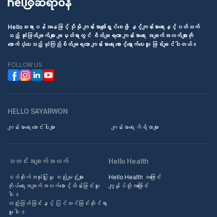
Helloဆရာဝန်အနေဖြင့် ပိုမို ကျန်းမာပျော်ရွှင်စေဖို့ နှင့်ကျန်းမာရေးနှင့်ပတ်သက်
သည့် ဆုံးဖြတ်ချက်များ ချမှတ်ရာတွင် စိတ်ချရသော ကျန်းမာရေး အချက်အလက်များကို
ထောက်ပံ့ပေးသည့် ယုံကြည်စိတ်ချရသော ကျန်းမာရေး စောင့်ရှောက်ပေးသူ ဖြစ်ချင်ပါတယ်။
FOLLOW US
HELLO SAYARWON
ကျန်းမာရေး ဆောင်းပါးများ
ကျန်းမာရေး ကိရိယာများ
သတင်းအချက်အလက်
Hello Health
ဝဘ်ဆိုက်အသုံးပြုမှု စည်းမျဉ်းများ
Hello Health အကြောင်း
ကိုယ်ရေးအချက်အလက်စောင့်ထိန်းခြင်းမူ
ကျွန်ုပ်တို့အကြောင်း
ဝါဒ
တည်းဖြတ်ခြင်းနှင့် ပြင်ဆင်ခြင်းဆိုင်ရာ
မူဝါဒ