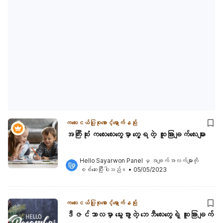
ကလေးငယ်ပြုစုစောင့်ရှောက်နည်း
အကြီးဆုံး ကလေးလေးတွေမှာ တွေ့ရတဲ့ ထူးခြားချက်လေးများ
Hello Sayarwon Panel
 မှ အချက်အလက်များကို 
စစ်ဆေးပြီးပါသည်။
•
05/05/2023
ကလေးငယ်ပြုစုစောင့်ရှောက်နည်း
ဒီဇင်ဘာလမှာ မွေးဖွားတဲ့ ဘေဘီလေးတွေရဲ့ ထူးခြားချက်