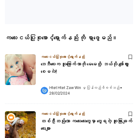
ကလေးငယ်ပြုစုစောင့်ရှောက်နည်း ကို ရှာဖွေမည်။
ကလေးငယ်ပြုစုစောင့်ရှောက်နည်း
ဘေဘီလေးက လူကြောက်တာကို မေမေတို့ ဘယ်လို ကျော်လွှား
စေမလဲ!
Htet Htet Zaw Win
 မှ ပြန်လည်စိစစ်သည်
•
28/02/2024
ကလေးငယ်ပြုစုစောင့်ရှောက်နည်း
တစ်ဦးတည်းသော ကလေးလေးတွေမှာ တွေ့ရတဲ့ ထူးခြားချက်
လေးများ