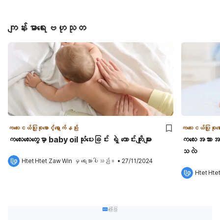
ကျန်းမာရေးဗဟုသုတ
ကလေးငယ်ပြုစုစောင့်ရှောက်နည်း
ကလေးငယ်ပြုစုစော
ကလေးလေးတွေမှာ baby oilသုံးပေးခြင်း ရဲ့ ကောင်းကျိုးများ
ကလေးအသားအရေ
သလဲ
Htet Htet Zaw Win
 မှ ရေးသားပါသည်။
•
27/11/2024
Htet Hte
ကြော်ငြာ