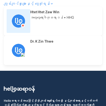
ကျွမ်းကျင်သူများနှင့် တွေ့ဆုံရန်
Htet Htet Zaw Win
အထွေထွေရောဂါကုဆရာဝန်
• HHG
Dr. K Zin Thwe
Helloဆရာဝန်အနေဖြင့် ပိုမို ကျန်းမာပျော်ရွှင်စေဖို့ နှင့်ကျန်းမာရေးနှင့်ပတ်သက်
သည့် ဆုံးဖြတ်ချက်များ ချမှတ်ရာတွင် စိတ်ချရသော ကျန်းမာရေး အချက်အလက်များကို