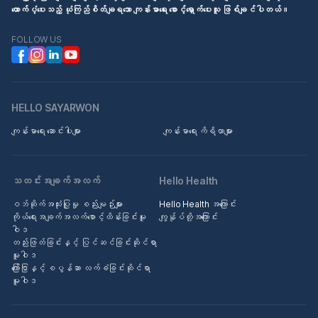
ထောက်ပံ့ပေးသည့် ယုံကြည်စိတ်ချရသော ကျန်းမာရေး စောင့်ရှောက်ပေးသူ ဖြစ်ချင်ပါတယ်။
FOLLOW US
HELLO SAYARWON
ကျန်းမာရေး ဆောင်းပါးများ
ကျန်းမာရေး ကိရိယာများ
သတင်းအချက်အလက်
Hello Health
ဝဘ်ဆိုက်အသုံးပြုမှု စည်းမျဉ်းများ
Hello Health အကြောင်း
ကိုယ်ရေးအချက်အလက်စောင့်ထိန်းခြင်းမူ
ကျွန်ုပ်တို့အကြောင်း
ဝါဒ
တည်းဖြတ်ခြင်းနှင့် ပြင်ဆင်ခြင်းဆိုင်ရာ
မူဝါဒ
ကြော်ငြာနှင့် စပွန်ဆာ လက်ခံခြင်းဆိုင်ရာ
မူဝါဒ