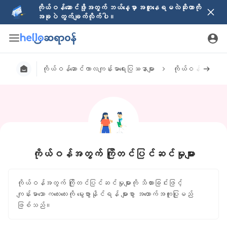
ကိုယ်ဝန်ဆောင်ဖို့အတွက် ဘယ်နေ့မှာ အတူနေရမလဲဆိုတာကို
အခုပဲ တွက်ချက်လိုက်ပါ။
ကိုယ်ဝန်ဆောင်ကာလကျန်းမာရေးပြဿနာများ
ကိုယ်ဝန်ရရှိခြင်
ကိုယ်ဝန်အတွက် ကြိုတင်ပြင်ဆင်မှုများ
ကိုယ်ဝန်အတွက် ကြိုတင်ပြင်ဆင်မှုများကို သိထားခြင်းဖြင့်
ကျန်းမာသော ကလေးလေးကို မွေးဖွားနိုင်ရန် များစွာ အထောက်အကူပြုမည်
ဖြစ်သည်။