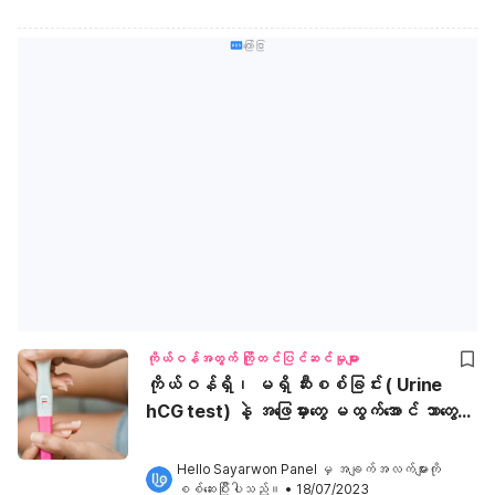
ကြော်ငြာ
ကိုယ်ဝန်အတွက် ကြိုတင်ပြင်ဆင်မှုများ
ကိုယ်ဝန်ရှိ၊ မရှိ ဆီးစစ်ခြင်း ( Urine
hCG test) နဲ့ အဖြေမှားတွေ မထွက်အောင် ဘာတွေ
ဂရုစိုက်သင့်လဲ။
Hello Sayarwon Panel
 မှ အချက်အလက်များကို 
စစ်ဆေးပြီးပါသည်။
•
18/07/2023