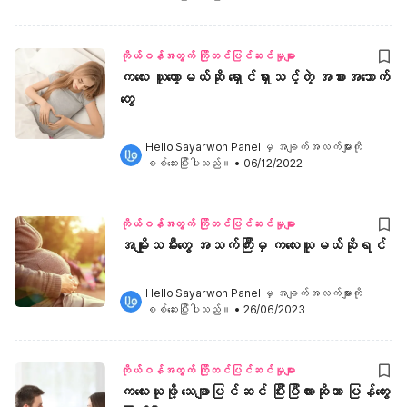
ကိုယ်ဝန်အတွက် ကြိုတင်ပြင်ဆင်မှုများ
ကလေး ယူတော့မယ်ဆို ရှောင်ရှားသင့်တဲ့ အစားအသောက်
တွေ
Hello Sayarwon Panel
 မှ အချက်အလက်များကို 
စစ်ဆေးပြီးပါသည်။
•
06/12/2022
ကိုယ်ဝန်အတွက် ကြိုတင်ပြင်ဆင်မှုများ
အမျိုးသမီး‌တွေ အသ‌က်ကြီးမှ ကလေးယူမယ်ဆိုရင်
Hello Sayarwon Panel
 မှ အချက်အလက်များကို 
စစ်ဆေးပြီးပါသည်။
•
26/06/2023
ကိုယ်ဝန်အတွက် ကြိုတင်ပြင်ဆင်မှုများ
ကလေးယူဖို့ သေချာပြင်ဆင် ပြီးပြီလားဆိုတာ ပြန်တွေး