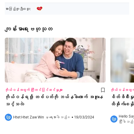
အားဖြည့်ကူညီပေးသူ:
ကျန်းမာရေးဗဟုသုတ
ကိုယ်ဝန်အတွက် ကြိုတင်ပြင်ဆင်မှုများ
ကိုယ်ဝန်အတွက် 
ကိုယ်ဝန်ရဖို့ တစ်ပတ်ကို ဘယ်နှခါလောက် အတူနေ
စိတ်ဖိစီးမှုတ
သင့်သလဲ
ထိခိုက်စေ
Hello Sa
Htet Htet Zaw Win
 မှ ရေးသားပါသည်။
•
19/03/2024
ပြီးပါသည