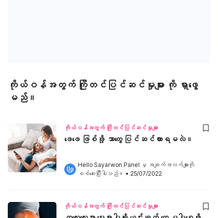
ကိုယ်ဝန်အတွက် ကြိုတင်ပြင်ဆင်မှုများ ကို ရှာဖွေ
မည်။
ကိုယ်ဝန်အတွက် ကြိုတင်ပြင်ဆင်မှုများ
ဖေဖေ ဖြစ်ဖို့ ဘာတွေ ပြင်ဆင်ထားရမလဲ။
Hello Sayarwon Panel
 မှ အချက်အလက်များကို 
စစ်ဆေးပြီးပါသည်။
•
25/07/2022
ကိုယ်ဝန်အတွက် ကြိုတင်ပြင်ဆင်မှုများ
ကလေးလေးမှာ မွေးရာပါချို့ယွင်းချက် တွေ မပါစေဖို့