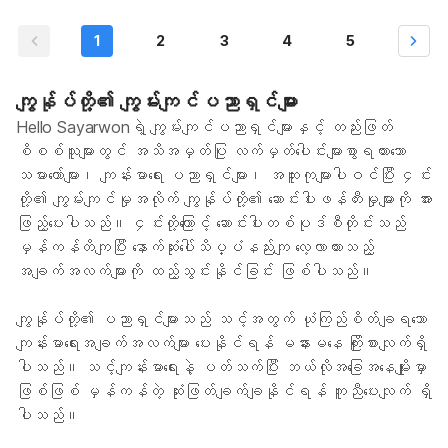
1
2
3
4
5
ကျွန်ုပ်တို့၏ ကျွမ်းကျင်ပညာရှင်များ
Hello Sayarwonရဲ့ ကျွမ်းကျင်ပညာရှင်များနှင့် တည်းဖြတ်
စိစစ်သူများတွင် အသိအမှတ်ပြု လက်မှတ်ပေါင်းများစွာရထားသော
သမားတော်များ၊ ကျန်းမာရေး ပညာရှင်များ၊ အထူးကုများပါဝင်ပြီး ၄င်း
တို့၏ ကျွမ်းကျင်မှုအလိုက် ကျွန်ုပ်တို့၏ ဆောင်းပါးဖန်တီးမှုများကို အား
ဖြည့်ပေးပါသည်။ ၄င်းတို့ကြောင့် ဆောင်းပါးတစ်ပုဒ်စီတိုင်းသည်
မှန်ကန်တိကျပြီး နောက်ဆုံးပေါ်သိပ္ပံနည်းကျ လေ့လာထားသည့်
အချက်အလက်များကို ထည့်သွင်းနိုင်ခြင်း ဖြစ်ပါသည်။
ကျွန်ုပ်တို့၏ ပညာရှင်များသည် သင့်အတွက် ယုံကြည်စိတ်ချရသော
ကျန်းမာရေးအချက်အလက်များ ပေးနိုင်ရန် မနားမနေ ကြိုးစားလျက်ရှိ
ပါသည်။ သင့်ကျန်းမာရေးနဲ့ ပတ်သက်ပြီး ဘယ်လိုအခြေအနေမျိုးမှာ
ဖြစ်ဖြစ် မှန်ကန်တဲ့ ဆုံးဖြတ်ချက်ချနိုင်ရန် ကူညီပေးလျက် ရှိ
ပါသည်။