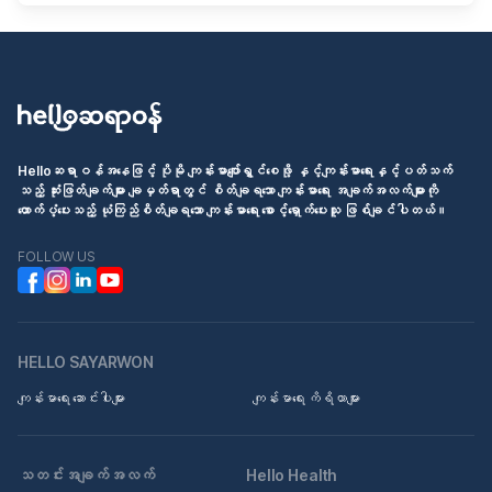
Helloဆရာဝန်အနေဖြင့် ပိုမို ကျန်းမာပျော်ရွှင်စေဖို့ နှင့်ကျန်းမာရေးနှင့်ပတ်သက်
သည့် ဆုံးဖြတ်ချက်များ ချမှတ်ရာတွင် စိတ်ချရသော ကျန်းမာရေး အချက်အလက်များကို
ထောက်ပံ့ပေးသည့် ယုံကြည်စိတ်ချရသော ကျန်းမာရေး စောင့်ရှောက်ပေးသူ ဖြစ်ချင်ပါတယ်။
FOLLOW US
HELLO SAYARWON
ကျန်းမာရေး ဆောင်းပါးများ
ကျန်းမာရေး ကိရိယာများ
သတင်းအချက်အလက်
Hello Health