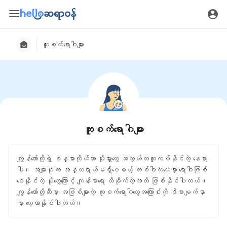
ကူးစက်ရောဂါများ
ကူးစက်ရောဂါများ
ကျွန်တော်တို့ရဲ့ ခန္ဓာကိုယ်ဟာ ပိုးမွှားတွေ အလွယ်တကူကပ်နိုင်တဲ့ နေရာ
ပါ။ အများစုက အန္တရာယ်မရှိပေမယ့် တစ်ခါတလေမှာ ရောဂါဖြစ်
စေနိုင်တဲ့ ပိုးတွေကြောင့် ကျန်းမာရေး ထိခိုက်တဲ့အထိ ဖြစ်နိုင်ပါတယ်။
ကျွန်တော်တို့ဆီမှာ အဖြစ်များတဲ့ ကူးစက်ရောဂါတွေအကြောင်းကို ဒီစာမျက်နှာ
မှာ လေ့လာနိုင်ပါတယ်။