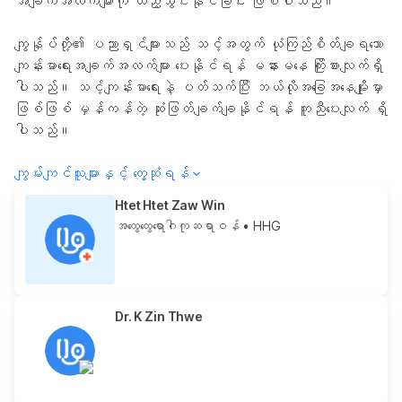
အချက်အလက်များကို ထည့်သွင်းနိုင်ခြင်း ဖြစ်ပါသည်။
ကျွန်ုပ်တို့၏ ပညာရှင်များသည် သင့်အတွက် ယုံကြည်စိတ်ချရသော
ကျန်းမာရေးအချက်အလက်များ ပေးနိုင်ရန် မနားမနေ ကြိုးစားလျက်ရှိ
ပါသည်။ သင့်ကျန်းမာရေးနဲ့ ပတ်သက်ပြီး ဘယ်လိုအခြေအနေမျိုးမှာ
ဖြစ်ဖြစ် မှန်ကန်တဲ့ ဆုံးဖြတ်ချက်ချနိုင်ရန် ကူညီပေးလျက် ရှိ
ပါသည်။
ကျွမ်းကျင်သူများနှင့် တွေ့ဆုံရန်
Htet Htet Zaw Win
အထွေထွေရောဂါကုဆရာဝန်
• HHG
Dr. K Zin Thwe