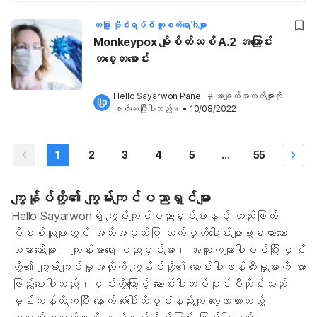
တခြား ဗိုင်းရပ်စ် ကူးစက်ရောဂါများ
Monkeypox မျိုးစိတ်သစ် A.2 အကြောင်း
တစေ့တစောင်း
Hello Sayarwon Panel
 မှ အချက်အလက်များကို 
စစ်ဆေးပြီးပါသည်။
•
10/08/2022
1
2
3
4
5
...
55
ကျွန်ုပ်တို့၏ ကျွမ်းကျင်ပညာရှင်များ
Hello Sayarwonရဲ့ ကျွမ်းကျင်ပညာရှင်များနှင့် တည်းဖြတ်
စိစစ်သူများတွင် အသိအမှတ်ပြု လက်မှတ်ပေါင်းများစွာရထားသော
သမားတော်များ၊ ကျန်းမာရေး ပညာရှင်များ၊ အထူးကုများပါဝင်ပြီး ၄င်း
တို့၏ ကျွမ်းကျင်မှုအလိုက် ကျွန်ုပ်တို့၏ ဆောင်းပါးဖန်တီးမှုများကို အား
ဖြည့်ပေးပါသည်။ ၄င်းတို့ကြောင့် ဆောင်းပါးတစ်ပုဒ်စီတိုင်းသည်
မှန်ကန်တိကျပြီး နောက်ဆုံးပေါ်သိပ္ပံနည်းကျ လေ့လာထားသည့်