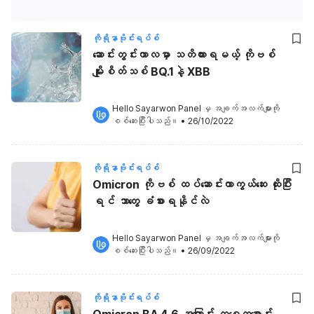
ကိုရိုနာဗိုင်းရပ်စ်
ဆောင်းတွင်းကာလမှာ သတိထားရမယ့် ကိုဗစ်
မျိုးစိတ်သစ် BQ.1နဲ့ XBB
Hello Sayarwon Panel
 မှ အချက်အလက်များကို 
စစ်ဆေးပြီးပါသည်။
•
26/10/2022
ကိုရိုနာဗိုင်းရပ်စ်
Omicron ကိုဗစ် ထပ်ဆောင်းကာကွယ်ဆေး ထိုးပြီး
ရင် ဘာတွေ ခံစားရနိုင်လဲ
Hello Sayarwon Panel
 မှ အချက်အလက်များကို 
စစ်ဆေးပြီးပါသည်။
•
26/09/2022
ကိုရိုနာဗိုင်းရပ်စ်
Omicron BA.4.6 အကြောင်း တစေ့တစောင်း