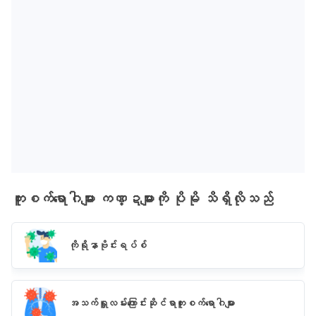
ကူးစက်ရောဂါများ ကဏ္ဍများကို ပိုမို သိရှိလိုသည်
ကိုရိုနာဗိုင်းရပ်စ်
အသက်ရှူလမ်းကြောင်းဆိုင်ရာကူးစက်ရောဂါများ