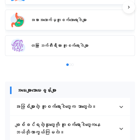
အစားအသောက်မှကူးစက်သောရောဂါများ
တခြား ဘက်တီးရီးယား ကူးစက်ရောဂါများ
အမေးများသောမေးခွန်းများ
အဖြစ်များတဲ့ ကူးစက်ရောဂါတွေက ဘာတွေလဲ။
ချစ်ခင်ရတဲ့သူတွေကို ကူးစက်ရောဂါတွေကနေ
ဘယ်လိုကာကွယ်ကြမလဲ။