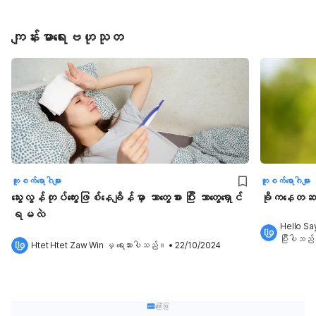
ကျန်းမာရေးဗဟုသုတ
ကူးစက်ရောဂါများ
ကူးစက်ရောဂါများ
သွေးလွန်တုပ်ကွေးဖြစ်နေချိန်မှာ ဘာတွေစား ပြီး ဘာတွေရှောင်
ခိုကနေတဆင့်
ရမလဲ
Hello Sa
ပြီးပါသည
Htet Htet Zaw Win
 မှ ရေးသားပါသည်။
•
22/10/2024
ကြော်ငြာ