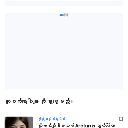
ကြော်ငြာ
ကူးစက်ရောဂါများ ကို ရှာဖွေမည်။
ကိုရိုနာဗိုင်းရပ်စ်
ကိုဗစ်မျိုးဗီဇသစ် Arcturus ထွက်ပေါ်လာ