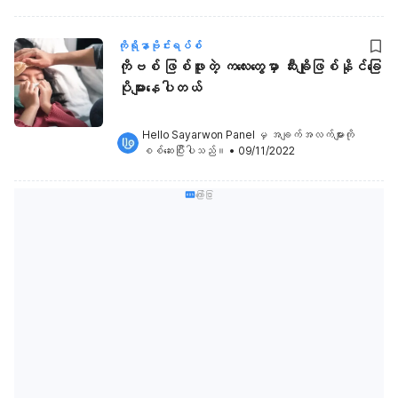
ကိုရိုနာဗိုင်းရပ်စ်
ကိုဗစ် ဖြစ်ဖူးတဲ့ က​လေးတွေမှာ ဆီးချိုဖြစ်နိုင်ခြေ
ပိုများနေပါတယ်
Hello Sayarwon Panel
 မှ အချက်အလက်များကို 
စစ်ဆေးပြီးပါသည်။
•
09/11/2022
ကြော်ငြာ