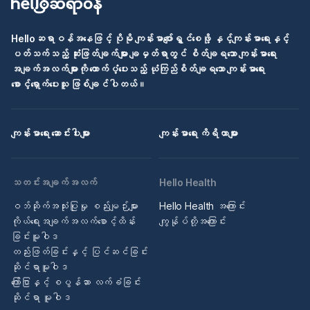
Helloဆရာဝန်အနေဖြင့် ပိုမို ကျန်းမာပျော်ရွှင်စေဖို့ နှင့်ကျန်းမာရေးနှင့်
ပတ်သက်သည့် ဆုံးဖြတ်ချက်များ ချမှတ်ရာတွင် စိတ်ချရသော ကျန်းမာရေး
အချက်အလက်များကို ထောက်ပံ့ပေးသည့် ယုံကြည်စိတ်ချရသော ကျန်းမာရေး
စောင့်ရှောက်ပေးသူ ဖြစ်ချင်ပါတယ်။
ကျန်းမာရေး ဆောင်းပါးများ
ကျန်းမာရေး ကိရိယာများ
သတင်းအချက်အလက်
Hello Health
ဝဘ်ဆိုက်အသုံးပြုမှု စည်းမျဉ်းများ
Hello Health အကြောင်း
ကိုယ်ရေးအချက်အလက်စောင့်ထိန်း
ကျွန်ုပ်တို့အကြောင်း
ခြင်းမူဝါဒ
တည်းဖြတ်ခြင်းနှင့် ပြင်ဆင်ခြင်း
ဆိုင်ရာမူဝါဒ
ကြော်ငြာနှင့် စပွန်ဆာ လက်ခံခြင်း
ဆိုင်ရာ မူဝါဒ