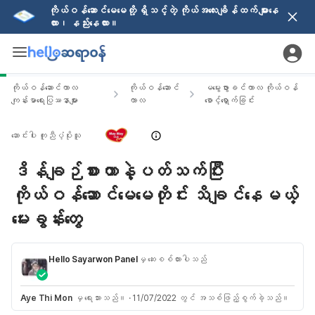
ကိုယ်ဝန်ဆောင်မေမေတို့ ရှိသင့်တဲ့ ကိုယ်အလေးချိန်ထက် များနေ
လား၊ နည်းနေလား။
ကိုယ်ဝန်ဆောင်ကာလ
ကိုယ်ဝန်ဆောင်
မမွေးဖွားခင်ကာလ ကိုယ်ဝန်
ကျန်းမာရေးပြဿနာများ
ကာလ
စောင့်ရှောက်ခြင်း
ဆောင်းပါး ကူညီပံ့ပိုးသူ
ဒိန်ချဉ်စားတာနဲ့ပတ်သက်ပြီး
ကိုယ်ဝန်ဆောင်မေမေတိုင်း သိချင်နေမယ့်
မေးခွန်းတွေ
Hello Sayarwon Panel
မှ ဆေးစစ်ထားပါသည်
Aye Thi Mon
မှ ရေးသားသည်။
·
11/07/2022 တွင် အသစ်ဖြည့်စွက်ခဲ့သည်။