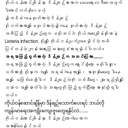
ကိုယ်ဝန်ဆောင်ချိန်မှာ ဒိန်ချဉ်စားတာက မေမေရော
ဘေဘီလေး
အတွက်
ပါကောင်းတယ်ဆိုပေမယ့်
နို့အစိမ်းကနေထုတ်ထားတဲ့ဒိန်ချဉ်
ပိုးသတ်ထားတာမျိုးမလုပ်ထားတဲ့နို့ကနေ ထုတ်ထားတဲ့ ဒိန်ချဉ်
အဆီပြည့်
ဒိန်ချဉ်တွေက မလိုအပ်ဘဲ
ကိုယ်အလေးချိန်
တိုးတာနဲ့
Listeria
infection လိုမျိုး ကိုယ်ဝန်ပျက်ကျစေနိုင်တဲ့အထိ
ပြင်းထန်တဲ့ ကျန်းမာရေးပြဿနာတွေခံစားရနိုင်ပါတယ်။
အရသာဖြည့်စွက်ထားတဲ့ ဒိန်ချဉ်က အဆင်ပြေလား………
အရသာဖြည့်စွက်ထားတဲ့ ဒိန်ချဉ်တွေက ရှောင်ဖို့တော့ မလိုပါဘူး။
သတိထားဖို့ လိုမှာက အချို အရမ်းကဲနေတာမျိုး၊ ဓာတုဆိုးဆေးတွေ ပါနေ
တာမျိုး မဖြစ်စေဖို့ပါ။ ဒိန်ချဉ်ထဲကို သစ်သီးတွေ၊
ပျားရည်
လိုမျိုး
သဘာဝ အချိုဓာတ်ပါတဲ့ အရာတွေကို ဖြည့်စွက်ပြီးတော့ စားသုံးလို့ရပါ
တယ်။
ကိုယ်ဝန်ဆောင်ချိန်မှာ ဒိန်ချဉ်သောက်ပေးရင် ဘယ်လို
ကျန်းမာရေးအကျိုးကျေးဇူးတွေရနိုင်လဲ……..
ကိုယ်ဝန်ဆောင်ချိန်မှာ ဒိန်ချဉ်သောက်ပေးတာက
အစာကြေစေ
နိုင်တယ်