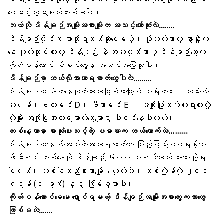
မေ့သင့်တဲ့အချက်တစ်ခုပါ။
ဘယ်လို ဒိန်ချဉ်အမျိုးအစားမျိုးက အသင့်တော်ဆုံးလဲ……..
ဒိန်ချဉ်တိုင်းက စားလို့ရတယ်ဆိုပေမယ့်။ ပိုးသတ်ထားတဲ့ နွားနို့က
နေ ထုတ်လုပ်ထားတဲ့ ဒိန်ချဉ် နဲ့ အဆီထုတ်ထားတဲ့ ဒိန်ချဉ်တွေက
ကိုယ်ဝန်ဆောင် မိခင်တွေနဲ့ အဆင်အပြေဆုံးပါ။
ဒိန်ချဉ်မှာ ဘယ်လိုအာဟာရဓာတ်တွေပါလဲ………
ဒိန်ချဉ်က နို့ကနေထုတ်ထားတာဖြစ်တာကြောင့်
ပရိုတင်း
၊ ကယ်လ်
ဆီယမ်၊
ဗီတာမင် D
၊
ဗီတာမင် E
၊ အကျိုးပြုဘက်တီးရီးယားတို့
လိုမျိုး အကျိုးပြုအာဟာရဓာတ်တွေများစွာ ပါဝင်နေပါတယ်။
တစ်နေ့တာ
မှာ စားသုံးပေးသင့်တဲ့ ပမာဏက ဘယ်လောက်လဲ……….
ဒိန်ချဉ်ကနေ လိုအပ်တဲ့
အာဟာရဓာတ်တွေ
ပြည့်ပြည့်ဝဝရရှိစေ
ဖို့ဆိုရင် တစ်နေ့ကို ဒိန်ချဉ် ၆၀၀ ဂရမ်လောက် စားပေးလို့ရ
ပါတယ်။ တစ်ခါတည်းစားတာမျိုးမဟုတ်ဘဲ။ တစ်ကြိမ်ကို ၂၀၀
ဂရမ် (၁ ခွက်) နဲ့ ၃ ကြိမ်ခွဲစားပါ။
ကိုယ်ဝန်ဆောင်မေမေ ရှောင်ရမယ့် ဒိန်ချဉ်အမျိုးအစားတွေကဘာတွေ
ဖြစ်မလဲ…….