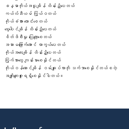
ခန္ဓာကိုယ်အပူချိန်
ထိန်းညှိပေးတယ်
ကယ်လ်ဆီယမ်
ကြွယ်ဝတယ်
ကိုယ်ခံအား
ကောင်းစေတယ်
သွေးပေါင်ချိန်
ထိန်းညှိပေးတယ်
စိတ်ဖိစီးမှု
ပြေလျော့စေတယ်
အသားမခြောက်အောင်
ကာကွယ်ပေးတယ်
ကိုယ်အလေးချိန်
ထိန်းညှိပေးတယ်
ကြွက်သားတွေ
ကျန်းမာစေနိုင်တယ်
ကိုယ်ဝန်ဆောင်ချိန်
ဝမ်းချုပ်တာ
ကို သက်သာစေနိုင်တယ်စတဲ့
အကျိုးကျေးဇူးရရှိစေနိုင်ပါတယ်။