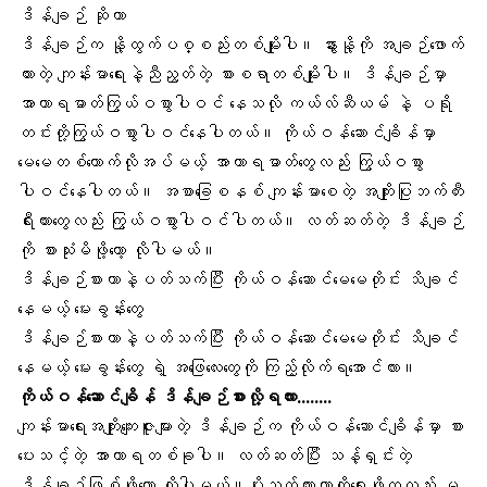
ဒိန်ချဉ် ဆိုတာ
ဒိန်ချဉ်က
နို့ထွက်ပစ္စည်း
တစ်မျိုးပါ။
နွားနို့
ကို အချဉ်ဖောက်
ထားတဲ့ ကျန်းမာရေးနဲ့ညီညွတ်တဲ့ စားစရာတစ်မျိုးပါ။ ဒိန်ချဉ်မှာ
အာဟာရဓာတ်ကြွယ်ဝစွာပါဝင် နေသလို
ကယ်လ်ဆီယမ်
နဲ့ ပရို
တင်းတို့ကြွယ်ဝစွာပါဝင်နေပါတယ်။ ကိုယ်ဝန်​ဆောင်ချိန်မှာ
မေမေတစ်ယောက်လိုအပ်မယ့်
အာဟာရဓာတ်​တွေ
လည်း ကြွယ်ဝစွာ
ပါဝင်နေပါတယ်။ အစာခြေစနစ် ကျန်းမာစေတဲ့
အကျိုးပြုဘက်တီး
ရီးယားတွေ
လည်း ကြွယ်ဝစွာပါဝင်ပါတယ်။ လတ်ဆတ်တဲ့ ဒိန်ချဉ်
ကို စားသုံးမိဖို့တော့ လိုပါမယ်။
ဒိန်ချဉ်စားတာနဲ့ပတ်သက်ပြီး ကိုယ်ဝန်ဆောင်မေမေတိုင်း သိချင်
နေမယ့် မေးခွန်းတွေ
ဒိန်ချဉ်စားတာနဲ့ပတ်သက်ပြီး ကိုယ်ဝန်ဆောင်မေမေတိုင်း သိချင်
နေမယ့် မေးခွန်းတွေ ရဲ့ အဖြေလေးတွေကို ကြည့်လိုက်ရအောင်လား။
ကိုယ်ဝန်ဆောင်ချိန် ဒိန်ချဉ်စားလို့ရလား……..
ကျန်းမာရေးအကျိုးကျေးဇူး
များတဲ့ ဒိန်ချဉ်က ကိုယ်ဝန်ဆောင်ချိန်မှာ စား
ပေးသင့်တဲ့ အာဟာရတစ်ခုပါ။ လတ်ဆတ်ပြီး သန့်ရှင်းတဲ့
ဒိန်ချဉ်ဖြစ်ဖို့တော့ လိုပါမယ်။ပိုးသတ်ထားတာကိုရွေးဖို့ကလည်း မ