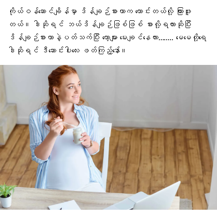
ကိုယ်ဝန်ဆောင်ချိန်
မှာ ဒိန်ချဉ်စားတာက ကောင်းတယ်လို့ ကြားဖူး
တယ်။ ဒါဆိုရင် ဘယ်
ဒိန်ချဉ်
ဖြစ်ဖြစ် စားလို့ရလားဆိုပြီး
ဒိန်ချဉ်စားတာနဲ့ပတ်သက်ပြီး တော့များ မေးချင်နေလား…….. မေမေတို့ရေ
ဒါဆိုရင် ဒီဆောင်းပါးလေး ဖတ်ကြည့်နော်။