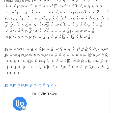
Hello Sayarwonရဲ့ ကျွမ်းကျင်ပညာရှင်များနှင့် တည်းဖြတ်
စိစစ်သူများတွင် အသိအမှတ်ပြု လက်မှတ်ပေါင်းများစွာရထားသော
သမားတော်များ၊ ကျန်းမာရေး ပညာရှင်များ၊ အထူးကုများပါဝင်ပြီး ၄င်း
တို့၏ ကျွမ်းကျင်မှုအလိုက် ကျွန်ုပ်တို့၏ ဆောင်းပါးဖန်တီးမှုများကို အား
ဖြည့်ပေးပါသည်။ ၄င်းတို့ကြောင့် ဆောင်းပါးတစ်ပုဒ်စီတိုင်းသည်
မှန်ကန်တိကျပြီး နောက်ဆုံးပေါ်သိပ္ပံနည်းကျ လေ့လာထားသည့်
အချက်အလက်များကို ထည့်သွင်းနိုင်ခြင်း ဖြစ်ပါသည်။
ကျွန်ုပ်တို့၏ ပညာရှင်များသည် သင့်အတွက် ယုံကြည်စိတ်ချရသော
ကျန်းမာရေးအချက်အလက်များ ပေးနိုင်ရန် မနားမနေ ကြိုးစားလျက်ရှိ
ပါသည်။ သင့်ကျန်းမာရေးနဲ့ ပတ်သက်ပြီး ဘယ်လိုအခြေအနေမျိုးမှာ
ဖြစ်ဖြစ် မှန်ကန်တဲ့ ဆုံးဖြတ်ချက်ချနိုင်ရန် ကူညီပေးလျက် ရှိ
ပါသည်။
ကျွမ်းကျင်သူများနှင့် တွေ့ဆုံရန်
Dr. K Zin Thwe