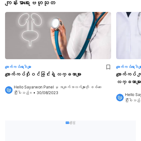
ကျန်းမာရေးဗဟုသုတ
ကျောက်ကပ်ရောဂါများ
ကျောက်ကပ်ရောဂါမျာ
ကျောက်ကပ်ပိုးဝင်ခြင်းရဲ့ လက္ခဏာများ
ကျောက်ကပ် က
လက္ခဏာမျာ
Hello Sayarwon Panel
 မှ အချက်အလက်များကို စစ်ဆေး
ပြီးပါသည်။
•
30/08/2023
Hello Sa
ပြီးပါသည
ကြော်ငြာ