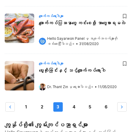
ကျောက်ကပ်ရောဂါများ
ကျောက်ကပ်ပြဿနာတွေ ကင်းစေဖို့ ဘာတွေစားရမလဲ
Hello Sayarwon Panel
 မှ အချက်အလက်များကို 
စစ်ဆေးပြီးပါသည်။
•
31/08/2020
ကျောက်ကပ်ရောဂါများ
သွေးတိုးခြင်းနှင့် သင့်ကျောက်ကပ်ရောဂါ
Dr. Thant Zin
 မှ ရေးသားပါသည်။
•
11/05/2020
1
2
3
4
5
6
ကျွန်ုပ်တို့၏ ကျွမ်းကျင်ပညာရှင်များ