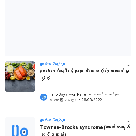
ကျောက်ကပ်ရောဂါများ
ကျောက်ကပ်ရောဂါရှိသူများ သိထားသင့်တဲ့ စားသောက်မှု
ပုံစံ
Hello Sayarwon Panel
 မှ အချက်အလက်များကို 
စစ်ဆေးပြီးပါသည်။
•
08/08/2022
ကျောက်ကပ်ရောဂါများ
Townes-Brocks syndrome (တောင်းဘရော့ခ်
ဆင်ဒရုန်း)