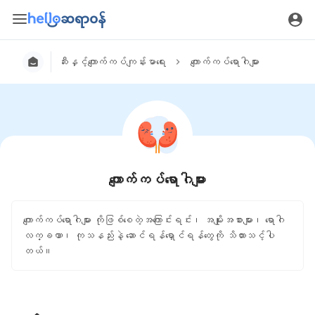
ဆီးနှင့်ကျောက်ကပ်ကျန်းမာရေး
ကျောက်ကပ်ရောဂါများ
ကျောက်ကပ်ရောဂါများ
ကျောက်ကပ်ရောဂါများ ကိုဖြစ်စေတဲ့အကြောင်းရင်း၊ အမျိုးအစားများ၊ ရောဂါ
လက္ခဏာ၊ ကုသနည်းနဲ့ ဆောင်ရန်ရှောင်ရန်တွေကို သိထားသင့်ပါ
တယ်။