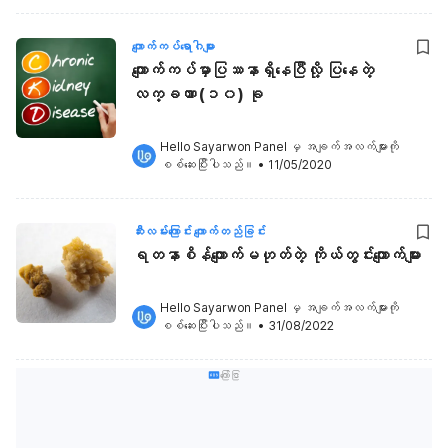
ကျောက်ကပ်ရောဂါများ
ကျောက်ကပ်မှာပြဿနာရှိနေပြီလို့ ပြနေတဲ့
လက္ခဏာ (၁၀) ခု
Hello Sayarwon Panel
 မှ အချက်အလက်များကို 
စစ်ဆေးပြီးပါသည်။
•
11/05/2020
ဆီးလမ်းကြောင်း ကျောက်တည်ခြင်း
ရတနာစိန်ကျောက်မဟုတ်တဲ့ ကိုယ်တွင်းကျောက်များ
Hello Sayarwon Panel
 မှ အချက်အလက်များကို 
စစ်ဆေးပြီးပါသည်။
•
31/08/2022
ကြော်ငြာ