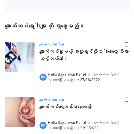
ကျောက်ကပ်ရောဂါများ ကို ရှာဖွေမည်။
ကျောက်ကပ်ရောဂါများ
ကျောက်ကပ်လှူမယ့် အလှူရှင်တိုင်း ဒါလေးတွေ သိထား
သင့်တယ်နော်။
Hello Sayarwon Panel
 မှ အချက်အလက်များကို 
စစ်ဆေးပြီးပါသည်။
•
27/06/2022
ကျောက်ကပ်ရောဂါများ
ကျောက်ကပ်လေးကျန်းမာနေစေဖို့
Hello Sayarwon Panel
 မှ အချက်အလက်များကို 
စစ်ဆေးပြီးပါသည်။
•
21/11/2023