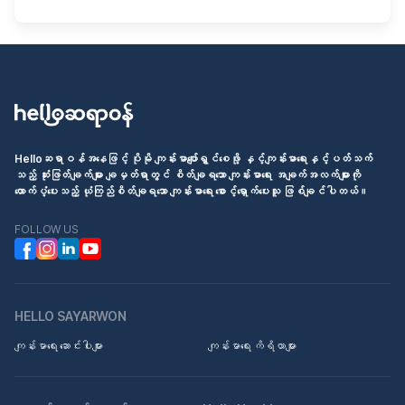
Helloဆရာဝန်အနေဖြင့် ပိုမို ကျန်းမာပျော်ရွှင်စေဖို့ နှင့်ကျန်းမာရေးနှင့်ပတ်သက်
သည့် ဆုံးဖြတ်ချက်များ ချမှတ်ရာတွင် စိတ်ချရသော ကျန်းမာရေး အချက်အလက်များကို
ထောက်ပံ့ပေးသည့် ယုံကြည်စိတ်ချရသော ကျန်းမာရေး စောင့်ရှောက်ပေးသူ ဖြစ်ချင်ပါတယ်။
FOLLOW US
HELLO SAYARWON
ကျန်းမာရေး ဆောင်းပါးများ
ကျန်းမာရေး ကိရိယာများ