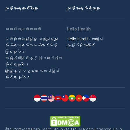
ကျန်းမာရေး ဆောင်းပါးများ
ကျန်းမာရေး ကိရိယာများ
သတင်းအချက်အလက်
Hello Health
ဝဘ်ဆိုက်အသုံးပြုမှု စည်းမျဉ်းများ
Hello Health အကြောင်း
ကိုယ်ရေးအချက်အလက်စောင့်ထိန်း
ကျွန်ုပ်တို့အကြောင်း
ခြင်းမူဝါဒ
တည်းဖြတ်ခြင်းနှင့် ပြင်ဆင်ခြင်း
ဆိုင်ရာမူဝါဒ
ကြော်ငြာနှင့် စပွန်ဆာ လက်ခံခြင်း
ဆိုင်ရာ မူဝါဒ
©{currentYear} Hello Health Group Pte. Ltd. All Rights Reserved. Hello