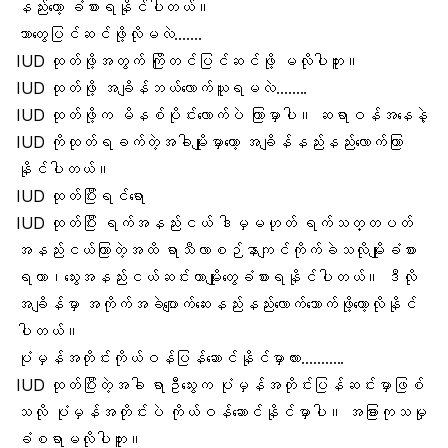
နည်းတော့ ခံစားရနိုင်ပါတယ်။
ဘာတွေပြင်ဆင်ဖို့လိုမလဲ…….
IUD ထုတ်ဖို့အတွက် ကြိုတင်ပြင်ဆင်ဖို့ မလိုပါဘူး။
IUD ထုတ်ဖို့ အချိန်ဘယ်လောက်ယူရမလဲ……..
IUD ထုတ်ဖို့က မိနစ်ပိုင်းလောက်ပဲ ကြာမှာပါ။ ဆရာဝန်အနေနဲ့
IUD ကိုထုတ်ရခက်တဲ့အခါမျိုးမှာတော့ အချိန်နည်းနည်းလောက်ကြာ
နိုင်ပါတယ်။
IUD ထုတ်ပြီးရင်ရော
IUD ထုတ်ပြီး ရက်အနည်းငယ် ဒါမှမဟုတ် ရက်သတ္တပတ်
အနည်းငယ်ကြာတဲ့အထိ ရာသီလာစဉ်နာကျင်ကိုက်ခဲသလိုမျိုးခံစား
ရတာ၊သွေးအနည်းငယ်ဆင်းတာမျိုးတွေခံစားရနိုင်ပါတယ်။ ဒီလို
အချိန်မှာ
အကိုက်အခဲပျောက်ဆေး
နည်းနည်းလောက်သောက်ဖို့တော့လိုနိုင်
ပါတယ်။
ပုံမှန်အတိုင်းကိုယ်ဝန်ပြန်ဆောင်နိုင်မှာလား………..
IUD ထုတ်ပြီးတဲ့အခါ ရာဦသွေးက ပုံမှန်အတိုင်းပြန်ဆင်းမှာဖြစ်
သလို ပုံမှန်အတိုင်းပဲ ကိုယ်ဝန်ဆောင်နိုင်မှာပါ။ အခြားကုသမှု
ခံစရာမလိုပါဘူး။