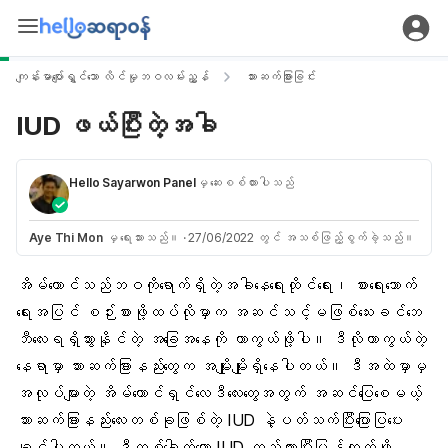
ကျန်းမာပျော်ရွှင်သော လိင်မှုဘဝလမ်းညွှန်
သားဆက်ခြားခြင်း
IUD ဖယ်ပြီးတဲ့အခါ
Hello Sayarwon Panel
မှ ဆေးစစ်ထားပါသည်
Aye Thi Mon
မှ ရေးသားသည်။
·
27/06/2022 တွင် အသစ်ဖြည့်စွက်ခဲ့သည်။
အိမ်ထောင်သည်ဘဝကိုရောက်ရှိတဲ့အခါနေရေးထိုင်ရေး၊ စားရေးသောက်
ရေးအပြင် စဉ်းစားဖို့ထပ်လိုမှာက အဆင်သင့်မဖြစ်သေးခင်
ဘေ
ဘီလေး
ရရှိသွားနိုင်တဲ့ အခြေအနေကို ကာကွယ်ဖို့ပါ။ ဒီလိုကာကွယ်တဲ့
နေရာမှာ သားဆက်ခြားနည်းတွေက အမျိုးမျိုးရှိနေပါတယ်။ ဒီအထဲမှာမှ
အလုပ်များတဲ့ အိမ်ထောင်ရှင်လေဒီလေးတွေအတွက် အဆင်ပြေစေမယ့်
သားဆက်ခြား
နည်းလေးတစ်ခုဖြစ်တဲ့ IUD နဲ့ပတ်သက်ပြီးပြောပြပေး
ချင်ပါတယ်။ ဒီတစ်ခေါက်တော့ IUD ထည့်ထားပြီးပြန်ထုတ်ဖို့