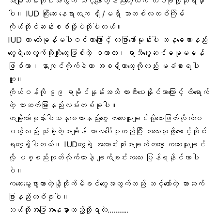
အမျိုးသမီးတိုင်းအတွက် သင့်လျော်တဲ့နည်းတွေထဲက တစ်ခုလို့ဆိုရမှာ
ပါ။ IUD ကြိုးလေး နေရာတကျ ရှိ /မရှိ သာတစ်လတစ်ကြိမ်
ကိုယ်တိုင်ဆန်းစစ်ဖို့ပဲလိုပါတယ်။
IUD ဟာ ဟော်မုန်းမပါဝင်တာကြောင့် တခြားဟော်မုန်းပါ သန္ဓေတားနည်း
တွေရဲ့ဘေးထွက်ဆိုးကျိုးတွေဖြစ်တဲ့ ဝလာတာ၊ ရာသီသွေးဆင်းမမူမမှန်
ဖြစ်တာ၊
နာကျင်ကိုက်ခဲတာ
အစရှိတာတွေကိုလည်း မခံစားရပါ
ဘူး။
ကိုယ်ဝန်ကို ၉၉ ရာခိုင်နှုန်းအထိ တားဆီးပေးနိုင်တာကြောင့် ထိရောက်
တဲ့ သားဆက်ခြားနည်းလမ်းတစ်ခုပါ။
တချို့ဟော်မုန်းပါသန္ဓေတားနည်းတွေ ကလေးယူချင်လို့ဆေးဖြတ်လိုက်ပေ
မယ့်လည်း သုံးခဲ့တဲ့အချိန် ကာလပေါ်မူတည်ပြီး ကလေးယူဖို့စောင့်ဆိုင်း
ရလေ့ရှိပါတယ်။ IUDတွေရဲ့ အကောင်းဆုံးအချက်ကတော့ ကလေးယူချင်
လို့ ပစ္စည်းထုတ်လိုက်တာနဲ့ ချက်ချင်းကလေး ပြန်ရနိုင်တာပါ
ပဲ။
ကလေးမွေးဖွားထားတဲ့
နို့တိုက်မိခင်တွေ
အတွက်လည်း သင့်တော်တဲ့ သားဆက်
ခြားနည်းတစ်ခုပါ။
ဘယ်လိုအခြေအနေမှာထည့်လို့ရလဲ………..