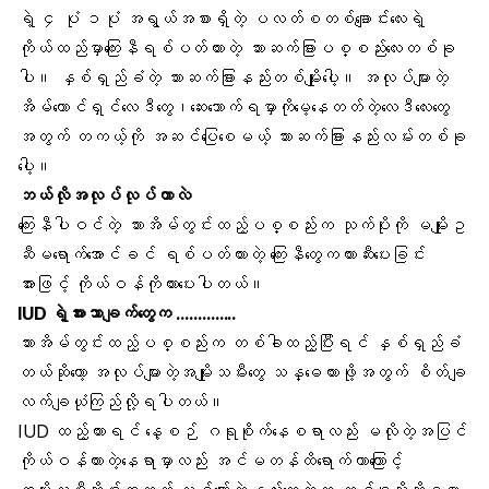
ရဲ့ ၄ ပုံ ၁ပုံ အရွယ်အစားရှိတဲ့ ပလတ်စတစ်ချောင်းလေးရဲ့
ကိုယ်ထည်မှာကြေးနီရစ်ပတ်ထားတဲ့ သားဆက်ခြားပစ္စည်းလေးတစ်ခု
ပါ။ နှစ်ရှည်ခံတဲ့ သားဆက်ခြားနည်းတစ်မျိုးပေါ့။ အလုပ်များတဲ့
အိမ်ထောင်ရှင်လေဒီတွေ၊ဆေးသောက်ရမှာကိုမေ့နေတတ်တဲ့လေဒီလေးတွေ
အတွက် တကယ့်ကို အဆင်ပြေစေမယ့် သားဆက်ခြားနည်းလမ်းတစ်ခု
ပေါ့။
ဘယ်လိုအလုပ်လုပ်တာလဲ
ကြေးနီပါဝင်တဲ့ သားအိမ်တွင်းထည့်ပစ္စည်းက
သုက်ပို
းကို မမျိုးဥ
ဆီမရောက်အောင်ခင် ရစ်ပတ်ထားတဲ့ ကြေးနီတွေကတားဆီးပေးခြင်း
အားဖြင့် ကိုယ်ဝန်ကိုတားပေးပါတယ်။
IUD ရဲ့အားသာချက်တွေက …………..
သားအိမ်တွင်းထည့်ပစ္စည်းက တစ်ခါထည့်ပြီးရင် နှစ်ရှည်ခံ
တယ်ဆိုတော့ အလုပ်များတဲ့အမျိုးသမီးတွေ
သန္ဓေတား
ဖို့အတွက် စိတ်ချ
လက်ချယုံကြည်လို့ရပါတယ်။
IUD ထည့်ထားရင် နေ့စဉ် ဂရုစိုက်နေစရာလည်း မလိုတဲ့အပြင်
ကိုယ်ဝန်
တားတဲ့နေရာမှာလည်း အင်မတန်ထိရောက်တာကြောင့်