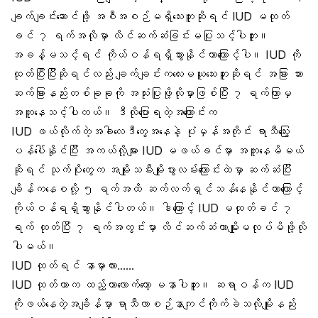
ချက်ချင်းဆောင်ဖို့ အစီအစဉ်မရှိသေးဘူးဆိုရင် IUD မထုတ်
ခင် ၇ ရက်အလိုမှာ လိင်ဆက်ဆံခြင်းမပြုသင့်ပါဘူး။
အခန့်မသင့်ရင်
ကိုယ်ဝန်
ရရှိသွားနိုင်တာကြောင့်ပါ။ IUD ကို
ထုတ်ပြီးပြီးဆိုရင်လည်း ချက်ချင်းကလေးမယူသေးဘူးဆိုရင် အခြား သား
ဆက်ခြားနည်းတစ်ခုခုကို အသုံးပြုဖို့လိုမှာဖြစ်ပြီး ၇ ရက်ကြာမှ
အတူနေသင့်ပါတယ်။ ဒီလိုပြောရတဲ့အကြောင်းက
IUD ဖယ်လိုက်တဲ့အခါလေဒီတွေအနေနဲ့ ပုံမှန်အတိုင်း
ရာသီသွေးြ
ပန်ပေါ်နိုင်ပြီး အကယ်လို့များ IUD မဖယ်ခင်မှာ အတူနေမိမယ်
ဆိုရင် သုက်ပိုးတွေက အမျိုးသမီးမျိုးပွားလမ်းကြောင်းထဲမှာ ဆက်ဆံပြီး
ချိန်ကနေစလို့ ၅ ရက်အထိ ဆက်လက်ရှင်သန်နေနိုင်တာကြောင့်
ကိုယ်ဝန်ရရှိသွားနိုင်ပါတယ်။ ဒါကြောင့် IUD မထုတ်ခင် ၇
ရက် ထုတ်ပြီး ၇ ရက်အတွင်းမှာ
လိင်ဆက်ဆံတာ
မျိုးမလုပ်မိဖို့လို
ပါမယ်။
IUD ထုတ်ရင် နာမှာလား……
IUD ထုတ်တာက ထည့်တာလောက်တော့ မနာပါဘူး။ ဆရာဝန်က IUD
ကိုဖယ်နေတဲ့အချိန်မှာ ရာသီလာစဉ်နာကျင်ကိုက်ခဲသလိုမျိုးနည်း