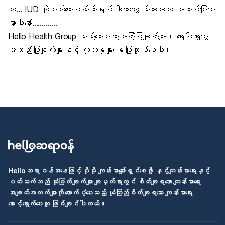
ကဲ… IUD ကိုဖယ်တော့မယ်ဆိုရင် ဒါလေးတွေ သိထားတာက အဆင်ပြေစေ
မှာပါနော်………….
Hello Health Group သည်ဆေးပညာအကြံပြုချက်များ၊ ရောဂါရှာဖွေ
အတည်ပြုချက်များနှင့် ကုသမှုများ မပြုလုပ်ပေးပါ။
Helloဆရာဝန်အနေဖြင့် ပိုမို ကျန်းမာပျော်ရွှင်စေဖို့ နှင့်ကျန်းမာရေးနှင့်
ပတ်သက်သည့် ဆုံးဖြတ်ချက်များ ချမှတ်ရာတွင် စိတ်ချရသော ကျန်းမာရေး
အချက်အလက်များကို ထောက်ပံ့ပေးသည့် ယုံကြည်စိတ်ချရသော ကျန်းမာရေး
စောင့်ရှောက်ပေးသူ ဖြစ်ချင်ပါတယ်။