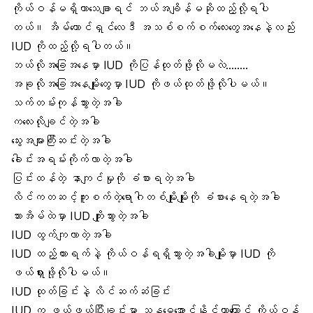
ကိုယ်ဝန်မရှိတာသေချာရင် ဘယ်အချိန်မဆိုထည့်လို့ရပါ
တယ်။ အိမ်ထောင်ရှင်လေဒီ အသစ်စက်စက်လေးတွေအနေနဲ့လည်း
IUD ကိုထည့်လို့ရပါတယ်။
ဘယ်လိုအခြေအနေမှာ IUD ကိုပြန်ထုတ်ဖို့လိုမလဲ……..
အခုလိုအခြေအနေမျိုးတွေမှာ IUD ကိုဖယ်ထုတ်ဖို့လိုပါမယ်။
သက်တမ်းကုန်သွားတဲ့အခါ
ကလေးလိုချင်တဲ့အခါ
သွေးအများကြီးဆင်း
တဲ့အခါ
ခေါင်းအရမ်းကိုက်လာတဲ့အခါ
ပြင်းထန်တဲ့
နာကျင်မှု
ကို ခံစားရတဲ့အခါ
လိင်ကတဆင့်ကူးစက်တဲ့ရောဂါ
တစ်မျိုးမျိုးကို ခံစားနေရတဲ့အခါ
သားအိမ်
ထဲမှာ IUD ကျိုးသွားတဲ့အခါ
IUD ထွက်ကျလာတဲ့အခါ
IUD ထည့်ထားရက်နဲ့ ကိုယ်ဝန်ရရှိသွားတဲ့အခါမျိုးမှာ IUD ကို
ဖယ်ရှားဖို့လိုပါမယ်။
IUD ထုတ်ခြင်းနဲ့ လိင်ဆက်ဆံခြင်း
IUD က ဖယ်ဖယ်ပြီးချင်းမှာ သန္ဓေအောင်နိုင်တာကြောင့် ကိုယ်ဝန်