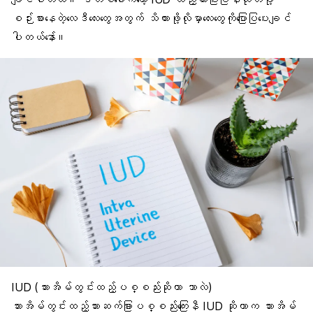
စဉ်းစားနေတဲ့
လေဒီလေးတွေ
အတွက် သိထားဖို့လိုမှာလေးတွေကိုပြောပြပေးချင်
ပါတယ်နော်။
IUD (
သားအိမ်တွင်းထည့်ပစ္စည်း
ဆိုတာ ဘာလဲ)
သားအိမ်တွင်းထည့်သားဆက်ခြားပစ္စည်းကြေးနီ
IUD
ဆိုတာက သားအိမ်