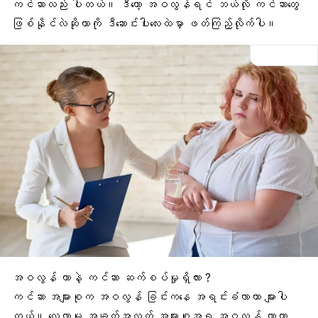
ကင်ဆာလည်း ပါတယ်။ ဒီတော့ အဝလွန်ရင်
ဘယ်လို ကင်ဆာတွေ
ဖြစ်နိုင်လဲ
ဆိုတာကို ဒီဆောင်းပါးလေးထဲမှာ ဖတ်ကြည့်လိုက်ပါ။
အဝလွန် တာနဲ့ ကင်ဆာ
ဆက်စပ်မှုရှိလား ?
ကင်ဆာ အများစုက အဝလွန် ခြင်းကနေ အရင်းခံလာတာ များပါ
တယ်။ လေ့လာမှု အချက်အလက် အများစုအရ အဝလွန် တာဟာ