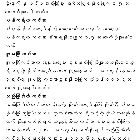
ဦးနှောက် နဲ့ ပင်မ အာရုံကြောမှာ
အကျိတ်
ဖြစ်နိုင်ခြေက ၁.၅ ဆ
လောက်ပိုများနေပါတယ်။
ပန်ကရိယ ကင်ဆာ
ပုံမှန် ကိုယ်အလေးချိန် ရှိသူတွေထက် အဝလွန်နေသူတွေမှာ
ပန်ကရိယ ကင်ဆာ ခံစားရနိုင်ခြေက ၁.၅ ဆ လောက်ပိုများနေပါ
တယ်။
အူမကြီး ကင်ဆာ
အူမကြီးကင်ဆာက အမျိုးသားတွေမှာ ဖြစ်နိုင်ခြေ ပိုများတယ်ဆိုပေမယ့်
ရှိသင့်တဲ့ ကိုယ်အလေးချိန်ထက် ပိုများနေမယ်၊ အဝလွန် နေမယ်
ဆိုရင်တော့ အူမကြီး ကင်ဆာဖြစ်နိုင်ခြေက ပုံမှန်ထက် ၁.၃ဆ
လောက် ပိုများနေပါတယ်။
သည်းခြေအိတ် ကင်ဆာ
သည်းခြေအိတ်ကင်ဆာက ရှိနေတဲ့ ကိုယ်အလေးချိန်ပေါ် လိုက်ပြီး ခံစားရ
နိုင်ခြေ ကွာခြားပါတယ်။ လူတစ်ယောက်က ရှိသင့်တဲ့ ကိုယ်အလေးချိန်
ထက် ပိုနေမယ်ဆိုရင် သည်းခြေအိတ် ကင်ဆာ ခံစားရနိုင်ခြေက
သာမန်ထက် ၁.၂ဆ၊ အဝလွန်နေမယ်ဆိုရင် သည်းခြေအိတ်
ကင်ဆာ ဖြစ်နိုင်ခြေက ပုံမှန်ထက် ၁.၆ဆ ပိုများနေပါတယ်။