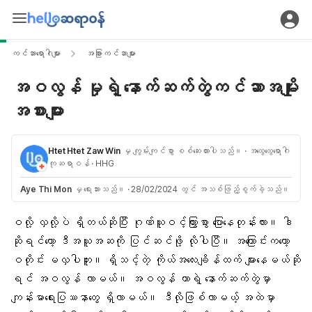
ကင်ဆာရောဂါများ
အခြားကင်ဆာများ
အဝလွန် မှုရဲ့ နောက်ဆက်တွဲကင်ဆာအမျိုး
အစားများ
Htet Htet Zaw Win
မှ ကျွမ်းကျင်စွာ စစ်ဆေးထားပါသည်။
· အထွေထွေရောဂါ
ကုဆရာဝန်
· HHG
Aye Thi Mon
မှ ရေးသားသည်။
·
28/02/2024 တွင် အသစ်ဖြည့်စွက်ခဲ့သည်။
ဝလို့ လှလို့ပဲ ရှိတယ်ဆိုပြီး ဂုဏ်ယူဝင့်ကြွားစွာ ပြောနေတုန်းလား။ ဒါ
ဆိုရင်တော့ ဒီအယူအဆကို ပြင်ဆင်ဖို့ လိုပါပြီ။ အကြောင်းကတော့
ဝတိုင်း မလှပါဘူး။
ရှိသင့်တဲ့ ကိုယ်အလေးချိန်ထက် များနေမယ်
ဆို
ရင် အဝလွန် လာမယ်။ အဝလွန် တာရဲ့ နောက်ဆက်တွဲမှာ
ကျန်းမာရေးပြဿနာတွေ ရှိလာမယ်။ ဒီလိုဖြစ်လာမယ့် အထဲမှာ