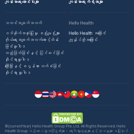
ကျန်းမာရေး ဆောင်းပါးများ
ကျန်းမာရေး ကိရိယာများ
သတင်းအချက်အလက်
Hello Health
ဝဘ်ဆိုက်အသုံးပြုမှု စည်းမျဉ်းများ
Hello Health အကြောင်း
ကိုယ်ရေးအချက်အလက်စောင့်ထိန်း
ကျွန်ုပ်တို့အကြောင်း
ခြင်းမူဝါဒ
တည်းဖြတ်ခြင်းနှင့် ပြင်ဆင်ခြင်း
ဆိုင်ရာမူဝါဒ
ကြော်ငြာနှင့် စပွန်ဆာ လက်ခံခြင်း
ဆိုင်ရာ မူဝါဒ
©{currentYear} Hello Health Group Pte. Ltd. All Rights Reserved. Hello
Health Group သည် ဆေးပညာအကြံဉာဏ်များ၊ ရောဂါရှာဖွေမှုများနှင့် ကုသမှုများ မပြုလုပ်