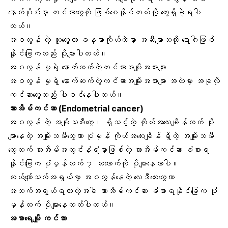
နောက်ပိုင်းမှာ ကင်ဆာတွေကို ဖြစ်စေနိုင်တယ်လို့ တွေ့ရှိခဲ့ရပါ
တယ်။
အဝလွန် တဲ့ သူတွေဟာ
ခန္ဓာကိုယ်ထဲမှာ အဆီများ
သလို ရောဂါဖြစ်
နိုင်ခြေကလည်း ပိုများပါတယ်။
အဝလွန် မှုရဲ့ နောက်ဆက်တွဲကင်ဆာအမျိုးအစားများ
အဝလွန် မှုရဲ့ နောက်ဆက်တွဲကင်ဆာအမျိုးအစားများ အထဲမှာ အခုလို
ကင်ဆာတွေ
လည်း ပါဝင်နေပါတယ်။
သားအိမ်ကင်ဆာ (
Endometrial cancer)
အဝလွန် တဲ့ အမျိုးသမီးတွေ၊ ရှိသင့်တဲ့ ကိုယ်အလေးချိန်ထက် ပို
များနေတဲ့ အမျိုးသမီးတွေဟာ
ပုံမှန် ကိုယ်အလေးချိန်
ရှိတဲ့ အမျိုးသမီး
တွေထက် သားအိမ်အတွင်းနံရံမှာဖြစ်တဲ့ သားအိမ်ကင်ဆာ ခံစားရ
နိုင်ခြေက ပုံမှန်ထက် ၇ ဆလောက်ကို ပိုများနေတာပါ။
ဆယ်ကျော်သက်အရွယ်
မှာ အဝလွန်နေတဲ့ လေဒီလေးတွေဟာ
အသက်အရွယ်ရလာတဲ့အခါ
သားအိမ်ကင်ဆာ
ခံစားရနိုင်ခြေက ပုံ
မှန်ထက် ပိုများနေတတ်ပါတယ်။
အစာရေမျို ကင်ဆာ