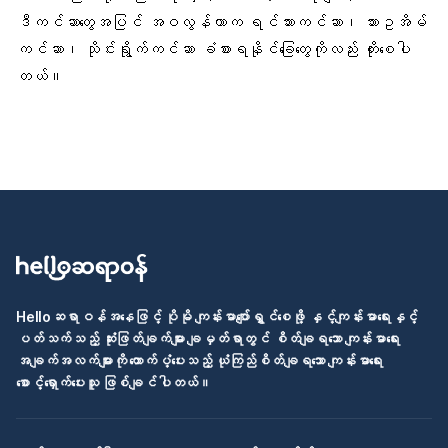
ဒီကင်ဆာတွေအပြင် အဝလွန်တာက
ရင်သားကင်ဆာ
၊ သားဥအိမ်
ကင်ဆာ၊ သိုင်းရွိုက်ကင်ဆာ ခံစားရနိုင်ခြေတွေကိုလည်း တိုးစေပါ
တယ်။
Helloဆရာဝန်အနေဖြင့် ပိုမို ကျန်းမာပျော်ရွှင်စေဖို့ နှင့်ကျန်းမာရေးနှင့်
ပတ်သက်သည့် ဆုံးဖြတ်ချက်များ ချမှတ်ရာတွင် စိတ်ချရသော ကျန်းမာရေး
အချက်အလက်များကို ထောက်ပံ့ပေးသည့် ယုံကြည်စိတ်ချရသော ကျန်းမာရေး
စောင့်ရှောက်ပေးသူ ဖြစ်ချင်ပါတယ်။