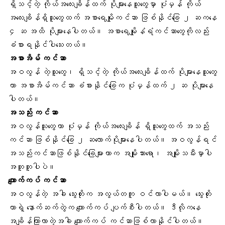
ရှိသင့်တဲ့ ကိုယ်အလေးချိန်ထက် ပိုများနေသူတွေမှာ ပုံမှန် ကိုယ်
အလေးချိန်ရှိသူတွေထက် အစာရေမျိုကင်ဆာ ဖြစ်နိုင်ခြေ ၂ ဆကနေ
၄ ဆ အထိ ပိုများနေပါတယ်။ အစာရေမျိုနံရံကင်ဆာတွေကိုလည်း
ခံစားရနိုင်ပါသေးတယ်။
အစာအိမ်
ကင်ဆာ
အဝလွန် တဲ့သူတွေ၊ ရှိသင့်တဲ့
ကိုယ်အလေးချိန်
ထက် ပိုများနေသူတွေ
ဟာ အစာအိမ်ကင်ဆာ ခံစားနိုင်ခြေက ပုံမှန်ထက် ၂ ဆ ပိုများနေ
ပါတယ်။
အသည်း ကင်ဆာ
အဝလွန်သူတွေဟာ ပုံမှန် ကိုယ်အလေးချိန် ရှိသူတွေထက် အသည်း
ကင်ဆာ ဖြစ်နိုင်ခြေ ၂ ဆလောက်ပိုများနေပါတယ်။ အဝလွန်ရင်
အသည်းကင်ဆာဖြစ်နိုင်ခြေများတာက အမျိုးသားရော၊ အမျိုးသမီးမှာပါ
အတူတူပါပဲ။
ကျောက်ကပ် ကင်ဆာ
အဝလွန်တဲ့ အခါ သွေးတိုးက အလွယ်တကူ ဝင်လာပါမယ်။
သွေးတိုး
တာ
ရဲ့ နောက်ဆက်တွဲက ကျောက်ကပ် ပျက်စီးပါတယ်။ ဒီလိုကနေ
အချိန်ကြာလာတဲ့အခါ ကျောက်ကပ် ကင်ဆာဖြစ်လာနိုင်ပါတယ်။