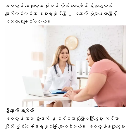
အဝလွန် နေသူတွေဟာ ပုံမှန် ကိုယ်အလေးချိန် ရှိသူတွေထက်
ကျောက်ကပ်ကင်ဆာ ခံစားရနိုင်ခြေ ၂ ဆလောက် ပိုများနေတာကြောင့်
သတိထားစေချင်ပါတယ်။
ဦးနှောက် အကျိတ်
အဝလွန် တာဟာ ဦးနှောက် နဲ့ ပင်မအာရုံကြောမကြီးတွေမှာ ကင်ဆာ
ကျိတ် ဖြစ်ပေါ်ခံစားရနိုင်ခြေ များစေပါတယ်။ အဝလွန်နေသူတွေမှာ