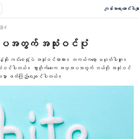
ကျန်းမာရေး ဆောင်းပါးမျာ
ခြင်း
ှအပအတွက် အသုံးဝင်ပုံ
့ဆိုး
ကင်းစေရုံပဲ အသုံးဝင်တာလား။ တကယ်ကတော့ မဟုတ်ပါဘူး။
ံးဝင်ပါတယ်။ သွားတိုက်ဆေးက
အလှအပ
အတွက် ဘယ်လို အသုံးဝင်
းလေးမှာ ဖတ်ကြည့်စေချင်ပါတယ်။