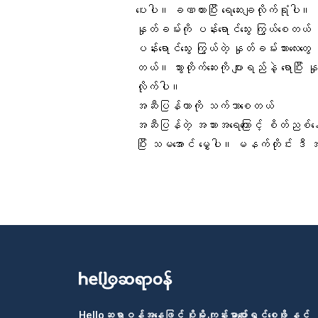
ပေးပါ။ ခဏထားပြီး ရေဆေးချလိုက်ရုံပါ။
နှုတ်ခမ်း
ကို ပန်းရောင်သွေး ကြွယ်စေတယ်
ပန်းရောင်သွေး
ကြွယ်တဲ့ နှုတ်ခမ်းသားလေးတွေ 
တယ်။ သွားတိုက်ဆေးကို
ပျားရည်
နဲ့ ရောပြီး
လိုက်ပါ။
အဆီပြန်တာ
ကို သက်သာစေတယ်
အဆီပြန်တဲ့ အသားအရေကြောင့် စိတ်ညစ်နေ
ပြီး သမအောင် မွှေပါ။ မနက်တိုင်း ဒီ အ
Helloဆရာဝန်အနေဖြင့် ပိုမို ကျန်းမာပျော်ရွှင်စေဖို့ နှင့်