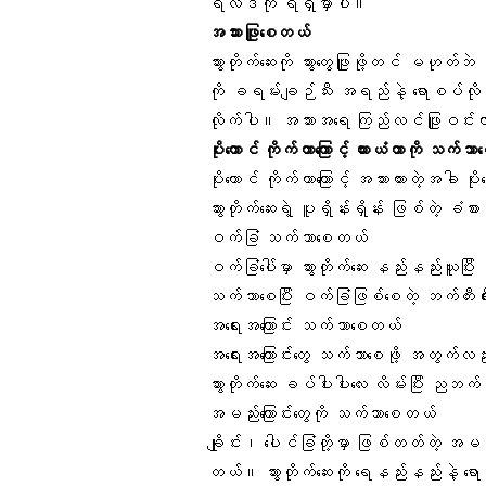
ရလဒ်ကို ရရှိမှာပါ။
အသားဖြူစေတယ်
သွားတိုက်ဆေးကို သွားတွေဖြူဖို့တင် မဟုတ်ဘ
ကို
ခရမ်းချဉ်သီး
အရည်နဲ့ ရောစပ်လို
လိုက်ပါ။
အသားအရေ
ကြည်လင်ဖြူဝင်းလ
ပိုးကောင် ကိုက်
တာကြောင့် ယားယံတာကို သက်သ
ပိုးကောင် ကိုက်တာကြောင့် အသားယားတဲ့အခါ ပိ
သွားတိုက်ဆေးရဲ့ ပူရှိန်းရှိန်း ဖြစ်တဲ့ ခံစာ
ဝက်ခြံ
သက်သာစေတယ်
ဝက်ခြံပေါ်မှာ သွားတိုက်ဆေး နည်းနည်းယူပ
သက်သာစေပြီး ဝက်ခြံဖြစ်စေတဲ့
ဘက်တီးရီး
အရေးအကြောင်း
သက်သာစေတယ်
အရေးအကြောင်းတွေ သက်သာစေဖို့ အတွက်လည်း 
သွားတိုက်ဆေး ခပ်ပါးပါးလေး လိမ်းပြီး ည
အမည်းကြောင်းတွေ
ကို သက်သာစေတယ်
ချိုင်း၊ ပေါင်ခြံတို့မှာ ဖြစ်တတ်တဲ့ အမ
တယ်။ သွားတိုက်ဆေးကို ရေနည်းနည်းနဲ့ ရောလ