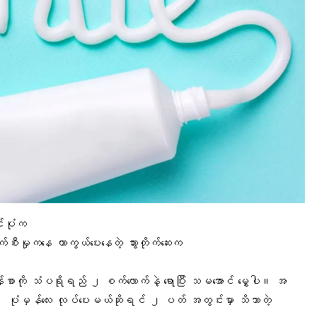
်ပုံ
က
ပျက်စီးမှုကနေ ကာကွယ်ပေးနေတဲ့ သွားတိုက်ဆေးက
းစာကို
သံပရိုရည်
၂ စက်လောက်နဲ့ ရောပြီး သမအောင် မွှေပါ။ အ
ပါ။ ပုံမှန်လေး လုပ်ပေးမယ်ဆိုရင် ၂ ပတ် အတွင်းမှာ သိသာတဲ့