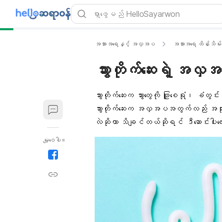
အသားအရေနှင့် အလှအပ
အသားအရေ ထိန်းသိမ်း
သွားတိုက်ဆေးရဲ့ အလ
သွားတိုက်ဆေး
က သွားတွေကို ဖြူစေရုံ၊
ခံတွင်းနံ
သွားတိုက်ဆေးက အလှအပအတွက်လည်း အသု
လဲဆိုတာ သိချင်တယ်ဆိုရင် ဒီဆောင်းပါ
မျှဝေပါ။