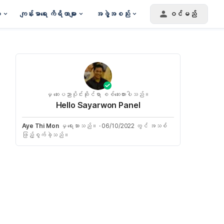
း
ကျန်းမာရေး ကိရိယာများ
အဖွဲ့အစည်း
ဝင်မည်
မှ ဆေးပညာပိုင်းဆိုင်ရာ စစ်ဆေးထားပါသည်။
Hello Sayarwon Panel
Aye Thi Mon
မှ ရေးသားသည်။
·
06/10/2022 တွင် အသစ်
ဖြည့်စွက်ခဲ့သည်။