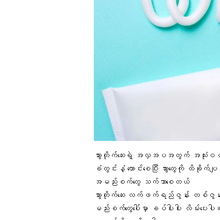
သွားတိုက်ဆေးရဲ့ အလှအပအတွက်
အသုံးဝင
ခံတွင်းနံ့
ကောင်းစေပြီး သွားတွေကို ထိခိုက်
အမည်းစက်တွေ
သက်သာစေတယ်
သွားတိုက်ဆေး
လက်ဖက်ရည်ဇွန်း
တစ်ဇွန်
မည်းစက်တွေပေါ်မှာ ခပ်ပါးပါး လိမ်းပေး