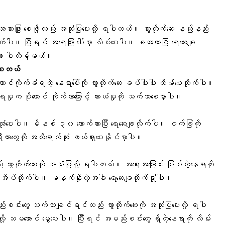
ဲ အသားဖြူ စေဖို့လည်း အသုံးပြုပေးလို့ ရပါတယ်။ သွားတိုက်ဆေး နည်းနည်း
က်ပါ။ ပြီးရင်
အရေပြား
ပေါ်မှာ လိမ်းပေးပါ။ ခဏထားပြီး ရေဆေးချ
ာ ပါလိမ့်မယ်။
ာစေတယ်
ုးကောင်ကိုက်ခံရတဲ့ နေရာပေါ်ကို သွားတိုက်ဆေး ခပ်ပါးပါး လိမ်းပေးလိုက်ပါ။
းရမှုက ပိုးကောင် ကိုက်တာကြောင့်
ယားယံမှု
ကို သက်သာစေမှာပါ။
ြီး အုံပေးပါ။ မိနစ် ၃၀ လောက်ထားပြီး ရေဆေးချလိုက်ပါ။ ဝက်ခြံကို
ယားတွေ
ကို အထိရောက်ဆုံး ဖယ်ရှားပေးနိုင်မှာပါ။
သွားတိုက်ဆေးကို အသုံးပြုလို့ ရပါတယ်။ အရေးအကြောင်း ဖြစ်တဲ့နေရာကို
ဘက် အိပ်လိုက်ပါ။ မနက်နိုးတဲ့အခါ ရေဆေးချလိုက်ရုံပါ။
ည်းစင်းတွေ သက်သာချင်ရင်လည်း သွားတိုက်ဆေးကို အသုံးပြုပေးလို့ ရပါ
ို့ သမအောင် မွှေပေးပါ။ ​ပြီးရင် အမည်းစင်းတွေ ရှိတဲ့နေရာကို လိမ်း