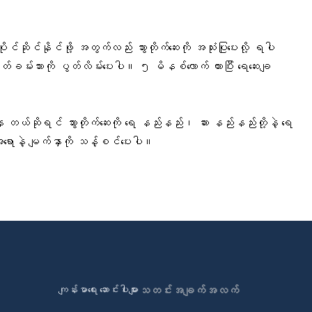
ပိုင်ဆိုင်နိုင်ဖို့ အတွက်လည်း သွားတိုက်ဆေးကို အသုံးပြုပေးလို့ ရပါ
 နှုတ်ခမ်းသားကို ပွတ်လိမ်းပေးပါ။ ၅ မိနစ်လောက် ထားပြီး ရေဆေးချ
 တယ်ဆိုရင် သွားတိုက်ဆေးကို ရေ နည်းနည်း၊
ဆား
နည်းနည်းတို့နဲ့ ရေ
ရောနဲ့ မျက်နှာကို သန့်စင်ပေးပါ။
ကျန်းမာရေး ဆောင်းပါးများ
သတင်းအချက်အလက်