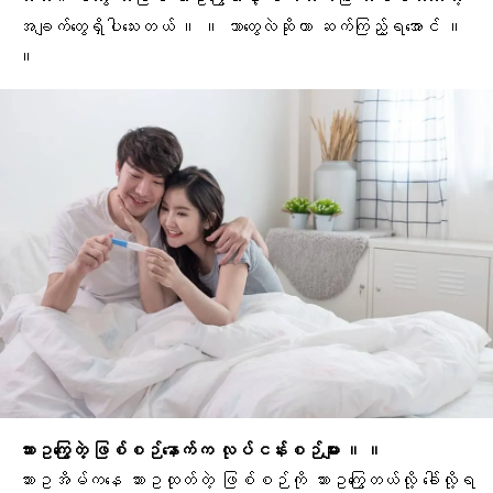
အချက်တွေရှိပါသေးတယ် ။ ။ ဘာတွေလဲဆိုတာ ဆက်ကြည့်ရအောင် ။
။
သားဥကြွေတဲ့ ဖြစ်စဉ်နောက်က လုပ်ငန်းစဉ်များ ။ ။
သားဥအိမ်
ကနေ သားဥထုတ်တဲ့ ဖြစ်စဉ်ကို
သားဥကြွေ
တယ်လို့ ခေါ်လို့ရ