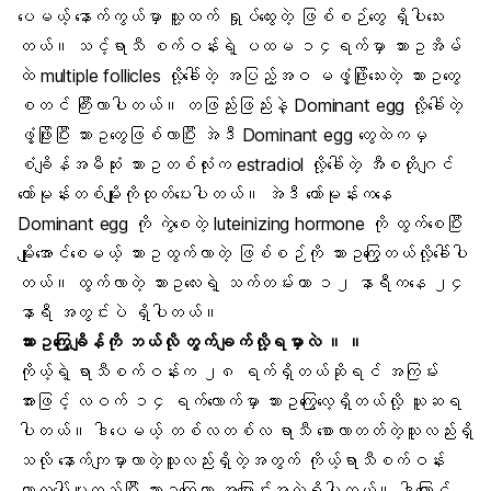
ပေမယ့် နောက်ကွယ်မှာ သူ့ထက် ရှုပ်ထွေးတဲ့ ဖြစ်စဉ်တွေ ရှိပါသေး
တယ်။ သင့်ရာသီ စက်ဝန်းရဲ့ ပထမ ၁၄ရက်မှာ သားဥအိမ်
ထဲ multiple follicles လို့ခေါ်တဲ့ အပြည့်အဝ မဖွံ့ဖြိုးသေးတဲ့ သားဥတွေ
စတင် ကြီးလာပါတယ်။ တဖြည်းဖြည်းနဲ့ Dominant egg လို့ခေါ်တဲ့
ဖွံ့ဖြိုးပြီး သားဥတွေဖြစ်လာပြီး အဲဒီ Dominant egg တွေထဲကမှ
စံချိန်အမီဆုံး သားဥတစ်လုံးက estradiol လို့ခေါ်တဲ့
အီစတိုဂျင်
ဟော်မုန်း
တစ်မျိုးကိုထုတ်ပေးပါတယ်။ အဲဒီ ဟော်မုန်းကနေ
Dominant egg ကို ကွဲစေတဲ့ luteinizing hormone ကို ထွက်စေပြီး
မျိုးအောင်စေမယ့် သားဥထွက်လာတဲ့ ဖြစ်စဉ်ကို သားဥကြွေတယ်လို့ခေါ်ပါ
တယ်။ ထွက်လာတဲ့ သားဥလေးရဲ့ သက်တမ်းဟာ ၁၂ နာရီကနေ ၂၄
နာရီ အတွင်းပဲ ရှိပါတယ်။
သားဥကြွေချိန်ကို ဘယ်လို တွက်ချက်လို့ရမှာလဲ ။ ။
ကိုယ့်ရဲ့
ရာသီစက်ဝန်း
က ၂၈ ရက်ရှိတယ်ဆိုရင် အကြမ်း
အားဖြင့် လဝက် ၁၄ ရက်လောက်မှာ သားဥကြွေလေ့ရှိတယ်လို့ ယူဆရ
ပါတယ်။ ဒါပေမယ့် တစ်လတစ်လ ရာသီ စောလာတတ်တဲ့သူလည်းရှိ
သလို
နောက်ကျ
မှာလာတဲ့သူလည်းရှိတဲ့အတွက် ကိုယ့်ရာသီစက်ဝန်း
ကာလပေါ်မူတည်ပြီး သားဥကြွေတာ အပြောင်းအလဲရှိပါတယ်။ ဒါကြောင့်