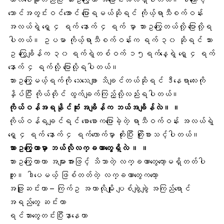
ဘောင်အတွင်းဝင်အောင် ပြောရမယ်ဆိုရင် ကိုယ့်ရာသီစက်ဝန်း
အလယ်ရဲ့ ရှေ့ ၄ ရက် နောက် ၄ ရက် မှာ သားဥကြွေတယ်လို့ ပြောလို့ရ
ပါတယ်။ ဥပမာ ကိုယ့်ရာသီစက်ဝန်းက ရက် ၃၀ ဆိုရင် သား
ဥ ကြွေချိန်က ၃၀ ရက်ရဲ့တစ်ဝက် ၁၅ရက်နေ့ရဲ့ ရှေ့ ၄ ရက်
နောက် ၄ ရက်လို့ ပြောလို့ရပါတယ်။
သားဥကြွေမယ့်ရက်ကို သေသေချာ သိချင်တယ်ဆိုရင်
ဒီနေရာလေးကို
နှိပ်ပြီး
ကိုယ်တိုင် ထွက်ချက်ကြည့်လို့လည်းရပါတယ်။
ကိုယ်ဝန်အရနိုင်ဆုံး အချိန်က ဘယ်အချိန်လဲ။ ။
ကိုယ်ဝန်ရ
ချင်ရင် စောစောကပြောခဲ့တဲ့ ရာသီဝက်ဝန်း အလယ်ရဲ့
ရှေ့ ၄ ရက် နောက် ၄ ရက်လောက်မှာ တိုးပြီး ကြိုးစားသင့်ပါတယ်။
သားဥကြွေတာမှာ ဘယ်လိုလက္ခဏာတွေရှိလဲ ။ ။
သားဥကြွေတာဟာ အများအားဖြင့် သိသာတဲ့ လက္ခဏာတွေတော့မရှိတတ်ပါ
ဘူး။ ဒါပေမယ့် ဖြစ်တတ်တဲ့ လက္ခဏာတွေကတော့
အဖြူဆင်း
တာ – ကြက်ဥ အကာလိုမျိုး ပျစ်ချွဲချွဲ အကြည်ရောင်
အရည်တွေ ဆင်းတာ
ရင်သားတွေတင်းပြီးနာနေတာ