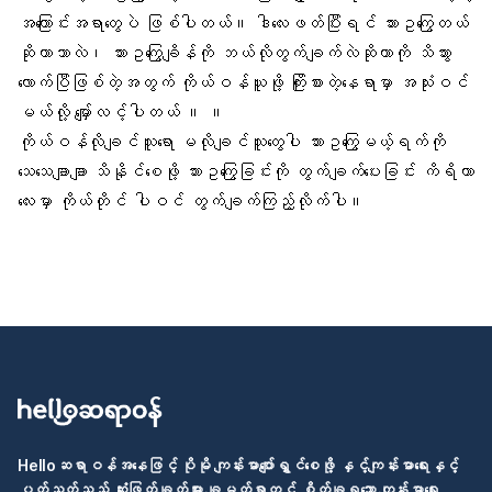
အကြောင်းအရာတွေပဲ ဖြစ်ပါတယ်။ ဒါလေးဖတ်ပြီးရင် သားဥကြွေတယ်
ဆိုတာဘာလဲ၊ သားဥကြွေချိန်ကို ဘယ်လိုတွက်ချက်လဲဆိုတာကို သိသွား
လောက်ပြီဖြစ်တဲ့အတွက် ကိုယ်ဝန်ယူဖို့ ကြိုးစားတဲ့နေရာမှာ အသုံးဝင်
မယ်လို့ မျှော်လင့်ပါတယ် ။ ။
ကိုယ်ဝန်လိုချင်သူရော မလိုချင်သူတွေပါ သားဥကြွေမယ့်ရက်ကို
သေသေချာချာ သိနိုင်စေဖို့
သားဥကြွေခြင်းကို တွက်ချက်ပေးခြင်း ကိရိယာ
လေး
မှာ ကိုယ်တိုင် ပါဝင် တွက်ချက်ကြည့်လိုက်ပါ။
Helloဆရာဝန်အနေဖြင့် ပိုမို ကျန်းမာပျော်ရွှင်စေဖို့ နှင့်ကျန်းမာရေးနှင့်
ပတ်သက်သည့် ဆုံးဖြတ်ချက်များ ချမှတ်ရာတွင် စိတ်ချရသော ကျန်းမာရေး