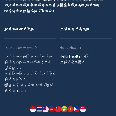
အချက်အလက်များကို ထောက်ပံ့ပေးသည့် ယုံကြည်စိတ်ချရသော ကျန်းမာရေး
စောင့်ရှောက်ပေးသူ ဖြစ်ချင်ပါတယ်။
ကျန်းမာရေး ဆောင်းပါးများ
ကျန်းမာရေး ကိရိယာများ
သတင်းအချက်အလက်
Hello Health
ဝဘ်ဆိုက်အသုံးပြုမှု စည်းမျဉ်းများ
Hello Health အကြောင်း
ကိုယ်ရေးအချက်အလက်စောင့်ထိန်း
ကျွန်ုပ်တို့အကြောင်း
ခြင်းမူဝါဒ
တည်းဖြတ်ခြင်းနှင့် ပြင်ဆင်ခြင်း
ဆိုင်ရာမူဝါဒ
ကြော်ငြာနှင့် စပွန်ဆာ လက်ခံခြင်း
ဆိုင်ရာ မူဝါဒ