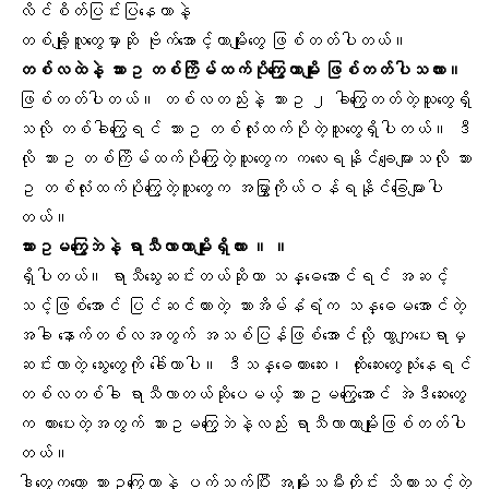
လိင်စိတ်ပြင်းပြနေတာနဲ့
တစ်ချို့လူတွေမှာဆို ဗိုက်အောင့်တာမျိုးတွေ ဖြစ်တတ်ပါတယ်။
တစ်လထဲနဲ့ သားဥ တစ်ကြိမ်ထက်ပိုကြွေတာမျိုး ဖြစ်တတ်ပါသလား။
ဖြစ်တတ်ပါတယ်။ တစ်လတည်းနဲ့ သားဥ ၂ ခါကြွေတတ်တဲ့သူတွေရှိ
သလို တစ်ခါကြွေရင် သားဥ တစ်လုံးထက်ပိုတဲ့သူတွေရှိပါတယ်။ ဒီ
လို သားဥ တစ်ကြိမ်ထက်ပိုကြွေတဲ့သူတွေက ကလေးရနိုင်ချေများသလို သား
ဥ တစ်လုံးထက်ပိုကြွေတဲ့သူတွေက
အမြွှာကိုယ်ဝန်
ရနိုင်ခြေများပါ
တယ်။
သားဥမကြွေဘဲနဲ့ ရာသီလာတာမျိုးရှိလား ။ ။
ရှိပါတယ်။
ရာသီသွေး
ဆင်းတယ်ဆိုတာ သန္ဓေအောင်ရင် အဆင့်
သင့်ဖြစ်အောင် ပြင်ဆင်ထားတဲ့ သားအိမ်နံရံက သန္ဓေမအောင်တဲ့
အခါ နောက်တစ်လအတွက် အသစ်ပြန်ဖြစ်အောင်လို့ ကွာကျပေးရာမှ
ဆင်းလာတဲ့ သွေးတွေကို ခေါ်တာပါ။ ဒီ
သန္ဓေတားဆေး
၊ ထိုးဆေးတွေသုံးနေရင်
တစ်လတစ်ခါ ရာသီလာတယ်ဆိုပေမယ့် သားဥမကြွေအောင် အဲဒီဆေးတွေ
က တားပေးတဲ့အတွက် သားဥမကြွေဘဲနဲ့လည်း ရာသီလာတာမျိုးဖြစ်တတ်ပါ
တယ်။
ဒါတွေကတော့ သားဥကြွေတာနဲ့ ပက်သက်ပြီး အမျိုးသမီးတိုင်း သိထားသင့်တဲ့