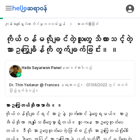
ကျန်းမာပျော်ရွှင်သော လိင်မှုဘဝလမ်းညွှန်
သားဆက်ခြားခြင်း
ကိုယ်ဝန်မလိုချင်တဲ့သူတွေ သိထားသင့်တဲ့
သားဥကြွေချိန်ကို တွက်ချက်ခြင်း။ ။
Hello Sayarwon Panel
မှ ဆေးစစ်ထားပါသည်
Dr. Thin Yadanar @ Frances
မှ ရေးသားသည်။
·
07/06/2022 တွင် အသစ်
ဖြည့်စွက်ခဲ့သည်။
သားဥကြွေတယ်ဆိုတာဘာလဲ ။ ။
ကိုယ်ဝန်လို
ချင်ရင်
သားဥ
နဲ့ သုက်ကောင်နဲ့တွေ့ရမယ်။
သားဥ
အိမ်
ဆိုတာ အမျိုးသမီးတွေမှာရှိတယ်။ သူကနေ သားဥတွေထုတ်ပေး
တယ်။ ဒီလို သားဥတွေထုတ်ပေးတဲ့ဖြစ်စဉ်ကို သားဥကြွေတယ်လို့ခေါ်
တယ်။ ဒါတွေ အပြင် သားဥကြွေတာနဲ့ ပက်သက်ပြီး သင်မသိသေးတဲ့