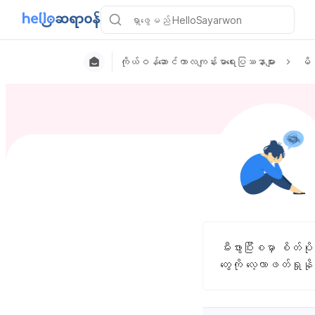
ကိုယ်ဝန်ဆောင်ကာလကျန်းမာရေးပြဿနာများ
မိခ
မီးဖွားပြီးစမှာ စိတ်
တွေကို လေ့လာဖတ်ရှု