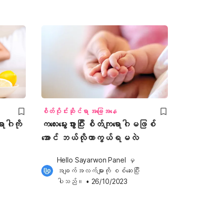
စိတ်ပိုင်းဆိုင်ရာ အခြေအနေ
ောဂါကို
ကလေးမွေးဖွားပြီး စိတ်ကျရောဂါမဖြစ်
အောင် ဘယ်လိုကာကွယ်ရမလဲ
Hello Sayarwon Panel
 မှ 
အချက်အလက်များကို စစ်ဆေးပြီး
ပါသည်။
•
26/10/2023