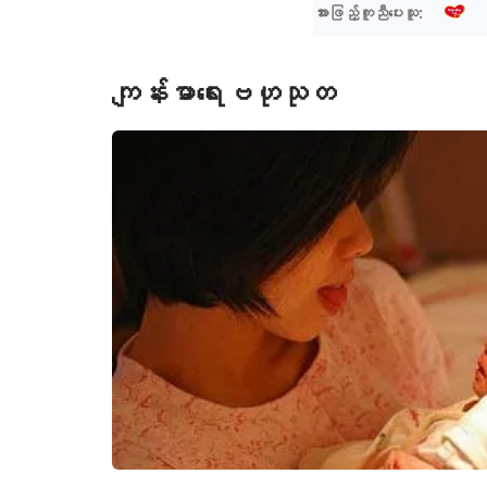
အားဖြည့်ကူညီပေးသူ:
ကျန်းမာရေးဗဟုသုတ