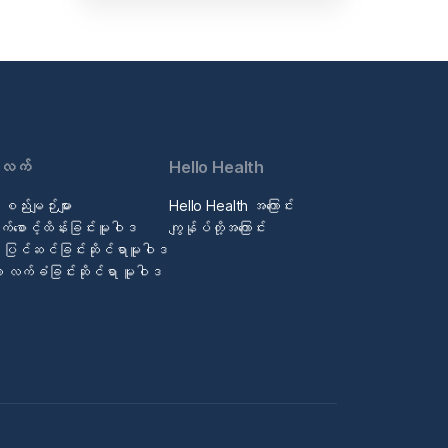
လက်
Hello Health
စည်းမျဉ်းများ
Hello Health အကြောင်း
စောင့်ထိန်းခြင်းမူဝါဒ
ကျွန်ုပ်တို့အကြောင်း
့ ပြင်ဆင်ခြင်းဆိုင်ရာမူဝါဒ
်ဆာ လက်ခံခြင်းဆိုင်ရာ မူဝါဒ