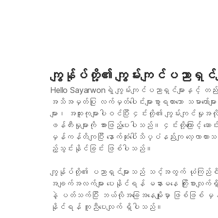
ကျွန်ုပ်တို့၏ ကျွမ်းကျင်ပညာရှင်မ
Hello Sayarwonရဲ့ ကျွမ်းကျင်ပညာရှင်များနှင့် တည်
အသိအမှတ်ပြု လက်မှတ်ပေါင်းများစွာရထားသော သမားတော်မျ
များ၊ အထူးကုများပါဝင်ပြီး ၄င်းတို့၏ ကျွမ်းကျင်မှုအလိုက
ဖန်တီးမှုများကို အားဖြည့်ပေးပါသည်။ ၄င်းတို့ကြောင့် ဆေ
မှန်ကန်တိကျပြီး နောက်ဆုံးပေါ်သိပ္ပံနည်းကျ လေ့လာထာ
ည့်သွင်းနိုင်ခြင်း ဖြစ်ပါသည်။
ကျွန်ုပ်တို့၏ ပညာရှင်များသည် သင့်အတွက် ယုံကြည်စိ
အချက်အလက်များ ပေးနိုင်ရန် မနားမနေ ကြိုးစားလျက်ရ
နဲ့ ပတ်သက်ပြီး ဘယ်လိုအခြေအနေမျိုးမှာ ဖြစ်ဖြစ် မှန
နိုင်ရန် ကူညီပေးလျက် ရှိပါသည်။