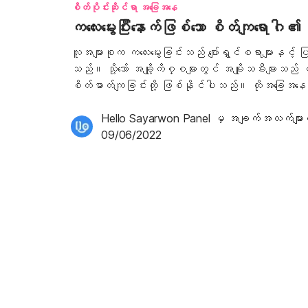
စိတ်ပိုင်းဆိုင်ရာ အခြေအနေ
ကလေးမွေးပြီးနောက်ဖြစ်သော စိတ်ကျရောဂါ 
လူအများစုက ကလေးမွေးခြင်းသည် ပျော်ရွှင်စရာများနှင့
သည်။ သို့သော် အချို့ကိစ္စများတွင် အမျိုးသမီးများသည် 
စိတ်ဓာတ်ကျခြင်းတို့ ဖြစ်နိုင်ပါသည်။ ထိုအခြေအနေကို 
စိတ်ကျရောဂါ ဟုခေါ်ပါသည်။ အမျိုးသမီးများသည် ကလေးမွေး
အပြောင်းအလဲများကြောင့် မိခင်တွင် စိတ်ခံစားလွယ်ခ
Hello Sayarwon Panel
 မှ အချက်အလက်များက
နွမ်းနယ်ခြင်း၊ ပူပန်သောကရောက်ခြင်းတို့ကို ခံစာ
09/06/2022
မှာ ထိုအခြေအနေသည် အကြာကြီး မဖြစ်နေဘဲ မွေးဖွားပြီး 
တတ်သည်။ သို့သော် လက္ခဏာများမှာ မသက်သာဘဲ ပိုဆိုးလာ
ဆန်းစစ်ဖို့ အောက်ပါအချက်တွေနဲ့ စစ်ဆေးကြည့်သင့်ပါသ
စိတ်ကျရောဂါ ၏ အဖြစ်များသော လက္ခဏာများ အဓိကလက္ခ
ပါသည်။ ဝမ်းနည်းခြင်း၊ စိတ်ဓာတ် ကျဆင်းခြင်းကို တောက်လျှောက်ခံစားရသည်။ ဘေး
ပတ်ဝန်းကျင်တွင် ဖြစ်ပျက်နေသော အရာများကို စိ
စိတ်ပျော်ရွှင်မှုပေးနိုင်သော […]