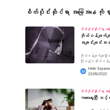
စိတ်ပိုင်းဆိုင်ရာ အခြေအနေ ကို 
စိတ်ပိုင်းဆိုင်ရာ အ
ကိုယ်ဝန်ဖျက်ချ
အချင်းချင်းအဓမ္
ဖို့ အတွက် အဖ
ကိုယ်ဝန်ဖျက်ချခြ
ကြသည်က ကိုယ်ဝန်ဖျက်
ယောက်၏ ဒဏ်ရာမှလျင
Hello Sayarw
အနည်းဆုံးတော့သူမကိ
23/09/2022
နေခြင်းမှ ကာကွယ်ပေ
ကိုယ်ဝန်ဖျက်ချဖူးသ
လိင်ပိုင်းဆိုင်ရာအနိ
စိတ်ပိုင်းဆိုင်ရာ အ
ထွက်ဆိုကြပါသည်။ အမ
ကလေးမွေးပြီး သင
ကျင့်ခြင်းနည်းတစ်မျ
ကြပါသည်။ အလွယ်တကူ
အနိုင်ကျင့်ခြင်း ခံ