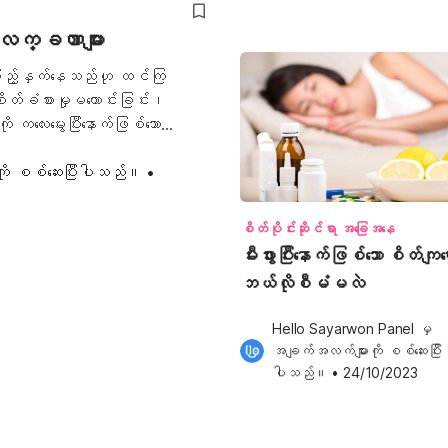
၏ လက္ခဏာများ
် ပြည့်နှက်နေသည်ဟု ထင်ကြ
စိတ်ခံစားမှုမကောင်းခြင်း၊
ကလေးမွေးပြီးနောက်ဖြစ်သော
ဖွားပြီးနောက် ရုတ်တရက် ဟော်မုန်း
ြင်း၊ အငိုလွယ်ခြင်း၊ ပင်ပန်း
ို စစ်ဆေးပြီးပါသည်။
•
းရစေပါသည်။ ကံကောင်းသောအချက်
ရက်အနည်းငယ်တွင် ပျောက်သွား
စိတ်ပိုင်းဆိုင်ရာ အခြေအနေ
လျှင် စိတ်ကျရောဂါလားဆိုတာ
မီးဖွားပြီးနောက်ဖြစ်သော စိတ်ကျရ
ည်။ ကလေးမွေးပြီးနောက်ဖြစ်သော
ဘယ်လိုစီမံမလဲ
ဏာများမှာ အောက်ပါအတိုင်း ဖြစ်
Hello Sayarwon Panel
 မှ 
တ်ဝင်စားမှုမရှိပါ။ ယခင်က
အချက်အလက်များကို စစ်ဆေးပြီး
ပါသည်။
•
24/10/2023