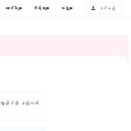
ဆောင်းပါးများ
ကိရိယာများ
အဖွဲ့များ
ဝင်မည်
ားနိုင်ဖို့ နည်းလမ်း