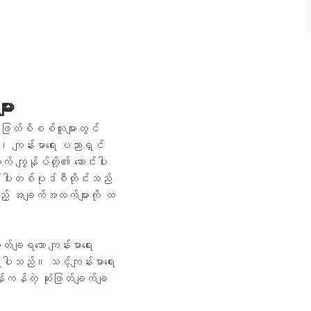
ျား
းဖြတ်စိစစ်သူများတွင်
ား၊ ကျန်းမာရေး ပညာရှင်
် ကျွန်ုပ်တို့၏ ဆောင်းပါး
ာင်းပါးတစ်ပုဒ်စီတိုင်းသည်
းသည့် အချက်အလက်များကို ထ
တ်ချရသော ကျန်းမာရေး
ှိပါသည်။ သင့်ကျန်းမာရေး
်ကန်တဲ့ ဆုံးဖြတ်ချက်ချ