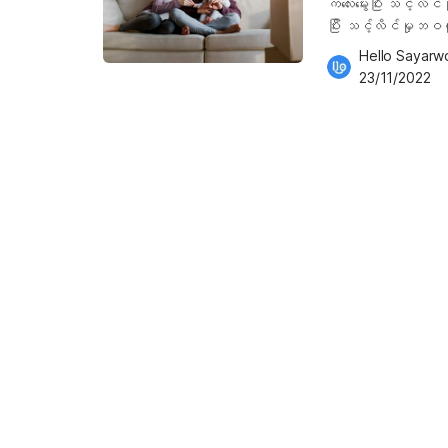
ကလေးမွေးပြီး သင့်လိင
ပါသည်။ ကိုယ်ဝန်ဖျက
ပြီး သင့်လိင်မှုဘဝ
သူမ၏လိင်အင်္ဂါထဲသ
အရာတစ်ခုဖြစ်ပါတယ
Hello Sayarw
တင်ပေါ်တွင်လှဲနေစ
အရေးကြီးပါတယ်။ ဒီဆေ
23/11/2022
သူမသည် ဆရာဝန်ကို က
ပေးမှာ ဖြစ်ပါတယ်။ က
ကို လျစ်လျူရှူနေနိုင
ကလေးမွေးပြီး သင့်လိင်မှု
ပါသည်။ အမျိုးသမီးအ
အနာကျက်သွားပြီဆိုတာသ
ဖျက်ချခြင်းအကြား ကြ
အကြာမှာ ချပ်ရိုးတော်တ
အနေနှင့်ဖျက်ချလိုက်
ဆရာဝန်နဲ့ တိုင်ပင်ပြ
မဟုတ်ဘူးလားဆိုသည်န
ဖြစ်ဖြစ်၊ နို့တိုက
သည်မုဒိမ်းကျင့်ခံရဖ
မယ်။ နောက်တစ်ခုက သင့