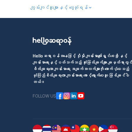
ကျွမ်းကျင်သူများနှင့် တွေ့ဆုံရန်
Helloဆရာဝန်အနေဖြင့် ပိုမို ကျန်းမာပျော်ရွှင်စေဖို့ နှင့်
ကျန်းမာရေးနှင့်ပတ်သက်သည့် ဆုံးဖြတ်ချက်များ ချမှတ်ရာတွင
စိတ်ချရသော ကျန်းမာရေး အချက်အလက်များကို ထောက်ပံ့ပေးသည့်
ယုံကြည်စိတ်ချရသော ကျန်းမာရေး စောင့်ရှောက်ပေးသူ ဖြစ်ချင်ပါ
တယ်။
FOLLOW US