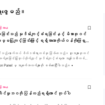
ရှာဖွေမည်။
ခြေအနေ
ခြင်းသည် မုဒိမ်းကျင့်ခံရခြင်းနှင့် မိသားစုဝင်
မပြုကျင့်ခြင်းကြောင့် ရရှိလာသောကိုယ်ဝန်ကိုဖြေရှင်း
ြေမဟုတ်ပါ။
င်းသည် နောက်ထပ် စိတ်ဒဏ်ရာတစ်ခု ဖြစ်စေသည်။ လူအများစုထင်
ချခြင်းပြုလုပ်လိုက်လျှင် မုဒိမ်းကျင့်ခံရသော အမျိုးသမီးတစ်
်မြန်စွာ လွတ်မြောက်စေနိုင်မည်ဟုထင်ကြပါသည်။ သို့မဟုတ်
on Panel
 မှ အချက်အလက်များကို စစ်ဆေးပြီးပါသည်။
•
ုယ်ဝန်ဆောင်နေစဉ် ကာလတစ်လျှောက် မုဒိမ်းကျင့်ခံရခြင်းကိုအမှတ်ရ
းနိုင်လိမ့်မည်ဟု ထင်ကြပါသည်။ မုဒိမ်းကျင့်ခံရပြီးနောက်
ော အမျိုးသမီးအများစု၏ ထွက်ဆိုချက်များအရ ကိုယ်ဝန်ဖျက်ချခြင်းသည်
ုင်ကျင့်မှုနှင့် ပက်သက်သည့်ထိခိုက်ခံစားရမှုများကိုပိုဆိုးစေသည်ဟု
ခြေအနေ
ျိုးသမီးအများစုဖော်ပြထားသည်က ကိုယ်ဝန်ဖျက်ချခြင်းကို အဓမ္မပြု
့်လိင်မှုဘဝကို ပြန်လည်ရရှိအောင် လုပ်ပါ
ိုး (Medical rape) ဆေးပညာအရ နိုင်ထက်စီးနင်းပြုကြခြင်းဟု ဖော်ပြ
နားလည်နိုင်တာကတော့ ကိုယ်ဝန်ဖျက်ချခြင်းသည်လိင်ပိုင်းဆိုင်ရာ
ရခြင်းကိုပို၍ဆိုးဝါးစေသော ဒုတိယမြောက်ဒဏ်ရာတစ်ခုဖြစ်နိုင်