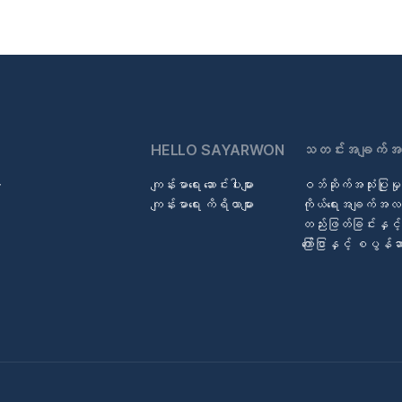
HELLO SAYARWON
သတင်းအချက်အ
ကျန်းမာရေး ဆောင်းပါးများ
ဝဘ်ဆိုက်အသုံးပြုမှု 
်
ကျန်းမာရေး ကိရိယာများ
ကိုယ်ရေးအချက်အလက်
တည်းဖြတ်ခြင်းနှင်
ကြော်ငြာနှင့် စပွန