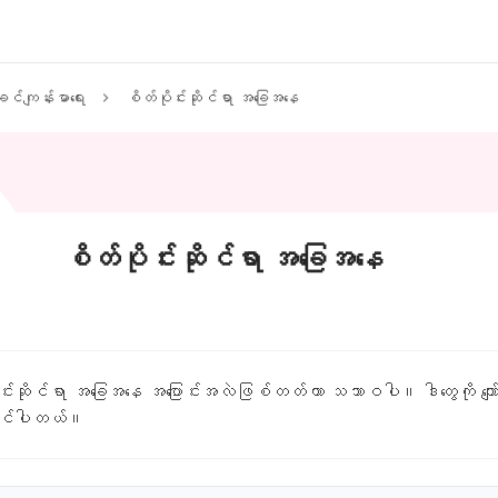
င်ကျန်းမာရေး
စိတ်ပိုင်းဆိုင်ရာ အခြေအနေ
စိတ်ပိုင်းဆိုင်ရာ အခြေအနေ
ပိုင်းဆိုင်ရာ အခြေအနေ အပြောင်းအလဲဖြစ်တတ်တာ သဘာဝပါ။ ဒါတွေကို ကျော်လွှ
နိုင်ပါတယ်။