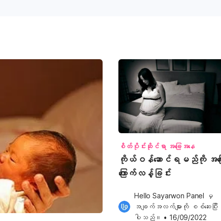
စိတ်ပိုင်းဆိုင်ရာ အခြေအနေ
ကိုယ်ဝန်ဆောင်ရမည်ကို အကြော
ကြောက်လန့်ခြင်း
Hello Sayarwon Panel
 မှ 
အချက်အလက်များကို စစ်ဆေးပြီး
ပါသည်။
•
16/09/2022