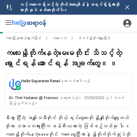
သင့်ကလေးက ရှိသင့်တဲ့ ကိုယ်အလေးချိန်နဲ့ အရပ်ရှိရဲ့လားဆို
တာကို ခုပဲ စစ်ဆေးလိုက်ပါ။
ကလေးပြုစုစောင့်ရှောက်ခြင်း
ကလေးငယ်
မိခင်နို့တိုက်ကျွေးခြင်း
ကလေးနို့တိုက်နေတဲ့မေမေတိုင်း သိသင့်တဲ့
ရှောင်ရန် ဆောင်ရန် အချက်တွေ။ ။
Hello Sayarwon Panel
မှ ဆေးစစ်ထားပါသည်
Dr. Thin Yadanar @ Frances
မှ ရေးသားသည်။
·
21/09/2022 တွင် အသစ်
ဖြည့်စွက်ခဲ့သည်။
မီးဖွား ပြီးတဲ့ အမျိုးသမီးတိုင်း ကိုယ့် ရင်သွေးလေးကို
နို့ချိုတိုက်ကျွေး
တယ်
ဆိုတာ သဘာဝတရားကြီးက ဖန်တီး ပေးထားတဲ့ ဖြစ်စဉ်တစ်ခု ပါ ။
ကလေးနို့တိုက်နေတဲ့မေမေတိုင်း ကလေး မွေးပြီးတာနဲ့ နို့တိုက်လိုက်ရုံပဲဆို