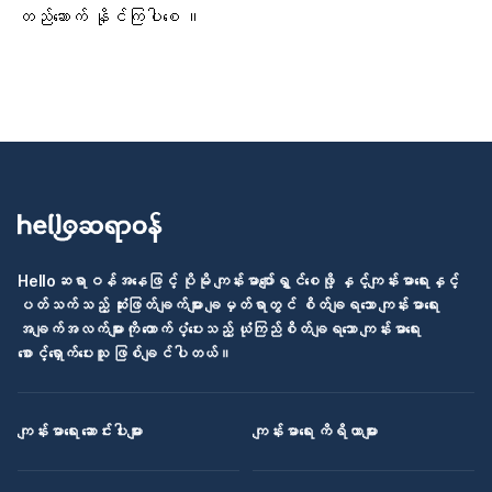
တည်ဆောက် နိုင်ကြပါစေ ။
Helloဆရာဝန်အနေဖြင့် ပိုမို ကျန်းမာပျော်ရွှင်စေဖို့ နှင့်ကျန်းမာရေးနှင့်
ပတ်သက်သည့် ဆုံးဖြတ်ချက်များ ချမှတ်ရာတွင် စိတ်ချရသော ကျန်းမာရေး
အချက်အလက်များကို ထောက်ပံ့ပေးသည့် ယုံကြည်စိတ်ချရသော ကျန်းမာရေး
စောင့်ရှောက်ပေးသူ ဖြစ်ချင်ပါတယ်။
ကျန်းမာရေး ဆောင်းပါးများ
ကျန်းမာရေး ကိရိယာများ