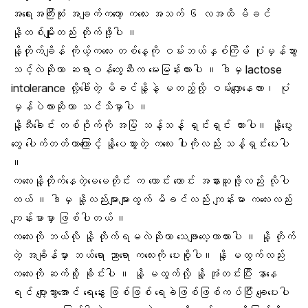
အရေးအကြီးဆုံး အချက်ကတော့ ကလေး
အသက် ၆ လအထိ
မိခင်
နို့တစ်မျိုးတည်း
တိုက်ဖို့ပါ ။
နို့တိုက်ချိန် ကိုယ့်ကလေး တစ်နေ့ကို ဝမ်းဘယ်နှစ်ကြိမ် ပုံမှန်သွား
သင့်လဲဆိုတာ ဆရာဝန်တွေဆီက မေးမြန်းထားပါ ။ ဒါမှ
lactose
intolerance
လို့ခေါ်တဲ့ မိခင်နို့နဲ့ မတည့်လို့ ဝမ်းလျှောနေလား၊ ပုံ
မှန်ပဲလားဆိုတာ သင်သိမှာပါ ။
နို့သီးခေါင်း တစ်ဝိုက်ကို အမြဲ သန့်သန့် ရှင်းရှင်း ထားပါ။ နို့ပွေး
တွေ ပေါက်တတ်တာကြောင့် နို့ပေသွားတဲ့ ကလေး ပါးကိုလည်း သန့်ရှင်းပေးပါ
။
ကလေးနို့တိုက်နေတဲ့မေမေတိုင်း က ကောင်း ကောင်း အနားယူဖို့လည်း လိုပါ
တယ် ။ ဒါမှ
နို့လည်းများများထွက်
မိခင်လည်း ကျန်းမာ ကလေးလည်း
ကျန်းမာမှာ ဖြစ်ပါတယ် ။
ကလေးကို ဘယ်လို နို့ တိုက်ရမလဲဆိုတာ သေချာလေ့လာထားပါ ။ နို့ တိုက်
တဲ့ အချိန်မှာ ဘယ်ရော ညာရော ကလေးကို ပေးစို့ပါ။ နို့ မထွက်လည်း
ကလေးကို ဆက်စို့ ခိုင်းပါ ။ နို့ မထွက်လို့ နို့ အုံတင်းပြီး နာနေ
ရင် ပျော့သွားအောင် ရေနွေး ဖြစ်ဖြစ် ရေခဲဖြစ်ဖြစ်ကပ်ပြီး ချေပေးပါ