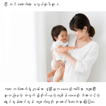
ပြီး ထင်သလောက်တော့ မလွယ်ကူပါဘူး ။
ကလေး တစ်ယောက်ရဲ့ ကျန်းမာ
ဖွံ့ဖြိုးမှုက
မေမေတို့အပေါ်မှာ အများကြီး
မူတည်နေတဲ့ အတွက် နို့တိုက် နေတဲ့အချိန် မေမေတို့ သိထားသင့်တဲ့
ရှောင်ရန်ဆောင်ရန် အချက်တွေကို ခု ဆောင်းပါးလေးထဲမှာ ပြောပြပေး