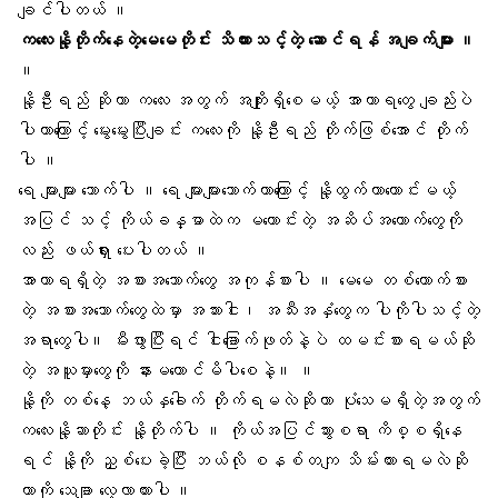
ချင်ပါတယ် ။
ကလေးနို့တိုက်နေတဲ့မေမေတိုင်း သိထားသင့်တဲ့ ဆောင်ရန် အချက်များ ။
။
နို့ဦးရည်
ဆိုတာ ကလေး အတွက် အကျိုးရှိစေမယ့် အာဟာရတွေ ချည်းပဲ
ပါတာကြောင့် မွေးမွေးပြီးချင်း ကလေးကို နို့ဦးရည် တိုက်ဖြစ်အောင် တိုက်
ပါ ။
ရေ များများ သောက်ပါ ။ ရေ များများသောက်တာကြောင့်
နို့ထွက်တာကောင်း
မယ့်
အပြင် သင့် ကိုယ်ခန္ဓာထဲက မကောင်းတဲ့ အဆိပ်အတောက်တွေကို
လည်း ဖယ်ရှား ပေးပါတယ် ။
အာဟာရ
ရှိတဲ့ အစားအသောက်တွေ အကုန်စားပါ ။ မေမေ တစ်ယောက်စား
တဲ့ အစားအသောက်တွေထဲမှာ
အသားငါး၊
အသီးအနှံတွေက ပါကိုပါသင့်တဲ့
အရာတွေပါ။ မီးဖွားပြီးရင် ငါးခြောက်ဖုတ်နဲ့ပဲ ထမင်းစားရမယ်ဆို
တဲ့ အယူမှားတွေကို နားမယောင်မိပါစေနဲ့။ ။
နို့ကို တစ်နေ့ ဘယ်နှခေါက် တိုက်ရမလဲဆိုတာ ပုံသေမရှိတဲ့အတွက်
ကလေးနို့ဆာတိုင်း
နို့တိုက်
ပါ ။ ကိုယ်အပြင်သွားစရာ ကိစ္စရှိနေ
ရင် နို့ကို ညှစ်ပေးခဲ့ပြီး ဘယ်လို စနစ်တကျ သိမ်းထားရမလဲဆို
တာကို သေချာ လေ့လာထားပါ ။