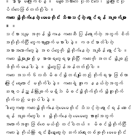
။ နာမှာ မကြောက်ပါနဲ့ ။ မချေဘဲထားလေ ပိုတင်းလေ
၊ နို့ကြောင်းပို
ပိတ်
လေဖြစ်တတ်လို့ပါ ။
ကလေး နို့တိုက်နေတဲ့ မေမေတိုင်း သိထားသင့်တဲ့ ရှောင်ရန် အချက်များ
။
။
သင်စားသမျှ အကုန် နို့ကနေ ကလေးဆီ ပြန်ရောက်တဲ့ အတွက် စိတ်
အလိုလိုက်ပြီး တွေ့ကရာလျှောက်မစားပါနဲ့။ ကဖင်းဓာတ်ပါတဲ့
အစားအသောက်တွေနဲ့ အစပ်တွေကို နို့တိုက်နေတဲ့ အချိန် ရှောင်ပါ ။
ကလေး နို့များများစို့မှ အာဟာရတွေရမှာဆိုပြီး ကလေးကို အတင်း နို့ချည်း
ဖိတိုက်မနေပါနဲ့ ။
နို့တွေပြန်အန်
တတ်လို့ပါ ။
ကလေး အသက် ၆လထိ မိခင်နို့တစ်မျိုးတည်း တိုက်ရမှာ ဖြစ်တာ
ကြောင့်
ရေတောင် မတိုက်ပါနဲ့။
ကလေးရဲ့ အူက နနယ်တဲ့အတွက်
ဆရာဝန်ညွှန်ကြားချက်မရှိဘဲ မိခင်နို့တိုက်လိုက် နို့ဘူးတိုက်
လိုက်လည်း မလုပ်ပါနဲ့ ။
ဒါတွေကတော့ ကလေးနို့တိုက်နေတဲ့မေမေတိုင်း သိသင့်တဲ့ ရှောင်ရန် ဆောင်
ရန် အချက်တွေပါ ။ နို့တိုက်နေတဲ့ မေမေတွေ အားလုံးအတွက်
အထောက်အကူ ဖြစ်စေမယ်လို့ ထင်ပါတယ် ။ မိခင်နို့တိုက်ပြီး
ကလေးနဲ့ ကိုယ်ကြား ရင်းနှီးနွေးထွေးတဲ့ ဆက်ဆံရေးတစ်ခုကို မေမေတိုင်း