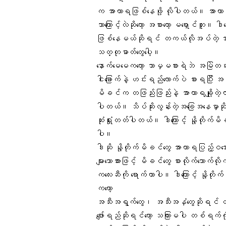
က အာဟာရဖြစ်နေဖို့ လိုပါတယ်။ အာဟာရတန
ဘာကြောင့်လဲဆိုတော့ အစားတော့ မရှောင်ဘ
ဖြစ်နေမယ်ဆိုရင် တကယ်လိုအပ်တဲ့ အာ
သတ္တုဓာတ်တွေပေါ့။
နောက်မေမေကတော့ ဘာမှမစားရဲဘဲ အမြဲတမ်း 
ငါးခြောက်နဲ့ ဟင်းရည်လောက်ပဲ စားရပြီး
အစာ
မိခင်က တဖြည်းဖြည်းနဲ့ အာဟာရချို့တဲ
ပါတယ်။ သိပ်ဆိုးလွန်းတဲ့အခြေအနေမှာဆို
ဆုံးရှုံးတတ်ပါတယ်။ ဒါကြောင့်
နို့တိုက်မ
ပါ။
ဒါဆို နို့တိုက်မိခင်တွေ အာဟာရပြည့်ဝ
များသောအားဖြင့်
မိခင်တွေ
စားလိုက်သောက်လ
ကလေးဆီကို ရောက်တာပါ။ ဒါကြောင့် နို့တို
ကတော့
အသီးအရွက်တွေ၊ အသီးအနှံတွေဆိုရင် တ
ဖျော်ရည်ဆိုရင်တော့ သကြားမပါ တစ်ရက