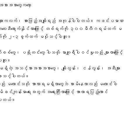
့ အစားအစာတွေကတော့
ချောကလက်၊
အားဖြည့်အချိုရည်
အကုန်ပါပါတယ်။ ကဖင်းပမာဏ
ေးဆီရောက်နိုင်တာကြောင့် တစ်ရက်ကို ၃၀၀မီလီဂရမ်ထက် မ
်ရက်ကို ၂-၃ခွက်ထက် မပိုသင့်ပါဘူး။
်စစ်တွေ
၊ ပရိုတင်းတွေ ပါသလို မာကျူရီပါဝင်မှုလည်း များတာကြောင့်
ါဘူး။
်ဖိုးမရှိတဲ့ အသင့်စားအစားအစာတွေ၊ ချိုလွန်း၊ ငန်လွန်း၊ အဆီများ
ာ့စားသင့်ပါတယ်။
လည်း မကောင်းသလို အာဟာရမရှိတာတွေဘဲ စားမိနေတာလည်း မကောင်းပါ
 မိခင်ကျန်းမာရေးအတွက် အရေးကြီးတာကြောင့် အာဟာရပြည့်အောင်
ပ်ပါတယ်။