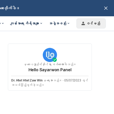
်ဆေးလိုက်ပါ။
း
ကျန်းမာရေး ကိရိယာများ
အဖွဲ့အစည်း
ဝင်မည်
မှ ဆေးပညာပိုင်းဆိုင်ရာ စစ်ဆေးထားပါသည်။
Hello Sayarwon Panel
Dr. Htet Htet Zaw Win
မှ ရေးသားသည်။
·
05/07/2023 တွင်
အသစ်ဖြည့်စွက်ခဲ့သည်။