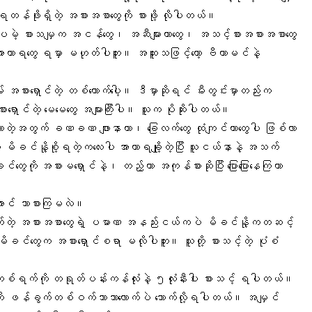
်ဖိုးရှိတဲ့ အစားအစာတွေကို စားဖို့ လိုပါတယ်။
ူး။ ဒါပေမဲ့ စားသမျှက အငန်တွေ၊ အဆီများတာတွေ၊ အသင့်စားအစားအစာတွေ
ဟာရတွေ ရမှာ မဟုတ်ပါဘူး။ အထူးသဖြင့်တော့ ဗီတာမင်နဲ့
အစားရှောင်တဲ့ တစ်‌ယောက်ပေါ့။ ဒီမှာဆိုရင် မီးတွင်းမှာတည်းက
းရှောင်တဲ့ မေမေတွေ
အများကြီးပါ။ သူက ပိုဆိုးပါတယ်။
့လာတဲ့အတွက် ခဏခဏ ဖျားနာတာ၊ ခြေလက်တွေ ထုံကျင်တာတွေပါ ဖြစ်လာ
 မိခင်နို့စို့ရတဲ့ကလေးပါ အာဟာရချို့တဲ့ပြီး သူငယ်နာနဲ့ အသက်
ိခင်
တွေကို အစားမရှောင်နဲ့၊ တည့်တာ အကုန်စားဆိုပြီး ပြောပြောနေကြတာ
အောင် ဘာစားကြမလဲ။
ိုက်တဲ့ အစားအစာတွေရဲ့ ပမာဏ အနည်းငယ်ကပဲ
မိခင်နို့
ကတဆင့်
က်မိခင်တွေက အစားရှောင်စရာ မလိုပါဘူး။ သူတို့ စားသင့်တဲ့ ပုံစံ
စ်ရက်ကို တရုတ်ပန်းကန်လုံးနဲ့ ၅လုံးနီးပါး စားသင့် ရပါတယ်။
်ကို ဖန်ခွက်တစ်ဝက်သာသာလောက်ပဲ သောက်လို့ရပါတယ်။ အမျှင်