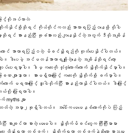
ောင့်လိုအပ်တာလဲ
တိုက်နိုင်ဖို့
ဆိုရင် ကိုယ်တိုင်ကလည်း အာဟာရပြည့်ဝနေဖို့ လိုပါ
ဆိုရင် အားနည်းပြီး ခုခံအားလည်း ကျနေနိုင်တဲ့အတွက် ဒီလိုအချိန်
်တောင် အာဟာရပြည့်ဝတဲ့
မိခင်နို့ရည်
ကို ထုတ်ပေးနိုင်ပါတယ်။
။ ဒါပေမဲ့ အင်မတန်အာဟာရချို့တဲ့နေတဲ့ အချိန်ဆိုရင်တော့
ေးရမှာပါ။ ဒါမှ ကလေးကို လုံလုံလောက်လောက် နို့တိုက်နိုင်မှာပါ။
ခဏ ဖျားနာတာ၊ အားမရှိတာကြောင့် ကလေးကို နို့တိုက်ဖို့ ခက်မှာပါ။
က်လောက် မရတာကြောင့် သူပါလိုက်ပြီး အားနည်းလာနိုင်ပါတယ်။ ဒါကြောင့်
တယ်လို့ ပြောရတာပါ။
ာက် myths များ
်မိတတ်တဲ့ အမှား၂ခုရှိပါတယ်။ အပေါ်က မေမေနှစ်ယောက်ကိုပဲ ကြည့်
ားချင်တာ စားတဲ့ မေမေပါ။ နို့တိုက်မိခင်တွေက ကြီးကြီးမားမား
လေး ထိန်းရတာ တစ်ဖက်၊ နို့တိုက်ရတာ တစ်ဖက်နဲ့ဆိုတော့ စားသမျှ