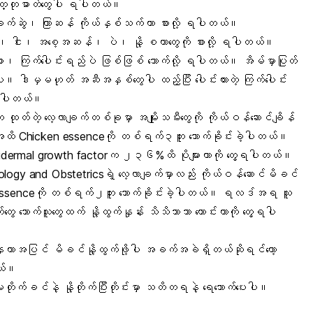
သတ္တုဓာတ်တွေပါ ရပါတယ်။
က်ဆွဲ၊ ကြာဆန် ကိုယ်နှစ်သက်တာ စားလို့ ရပါတယ်။
ငါး၊ အစေ့အဆန်၊ ပဲ၊ နို့ စတာတွေကို စားလို့ ရပါတယ်။
း၊ ကြက်ပေါင်းရည်ပဲ ဖြစ်ဖြစ် သောက်လို့ ရပါတယ်။ အိမ်မှာပြုတ်
 ဒါမှမဟုတ် အဆီအနှစ်တွေပါ ထည့်ပြီး ပေါင်းထားတဲ့ ကြက်ပေါင်း
င်ပါတယ်။
ထုတ်တဲ့ လေ့လာချက်တစ်ခုမှာ အမျိုးသမီးတွေကို ကိုယ်ဝန်ဆောင်ချိန်
ထိ Chicken essenceကို တစ်ရက်၃ဘူး သောက်ခိုင်းခဲ့ပါတယ်။
 Epidermal growth factorက ၂၃၆%ထိ ပိုများတာကို တွေ့ရပါတယ်။
ology and Obstetricsရဲ့ လေ့လာချက်မှာလည်း ကိုယ်ဝန်ဆောင်မိခင်
ken essenceကို တစ်ရက်၂ဘူး သောက်ခိုင်းခဲ့ပါတယ်။ ရလဒ်အရ သူ
ွေ သောက်သူတွေထက် နို့ထွက်နှုန်း သိသိသာသာ ကောင်းတာကို တွေ့ရပါ
ုံးနေတာအပြင် မိခင်နို့ထွက်ဖို့ပါ အခက်အခဲရှိတယ်ဆိုရင်တော့
တယ်။
ု့မတိုက်ခင်နဲ့ နို့တိုက်ပြီးတိုင်းမှာ သတိတရနဲ့ ရေသောက်ပေးပါ။