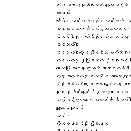
လုံးဝ မစားရဘူးဆိုတာထက် လျှော့စားသင့်တဲ
ကဖင်း
ကော်ဖီ၊ လက်ဖက်ရည်၊ လက်ဖက်၊ 
အနည်းငယ်က မိခင်နို့ကနေတဆင့် ကလ
ပိုသင့်ပါဘူး။ ကော်ဖီဆိုရင်တော့ တစ
ပင်လယ်ငါး
ပင်လယ်ငါးတွေက
အိုမီဂါ 3 ဖက်တီးအက
တစ်ပတ်ကို ၂ကြိမ်ထက် ပိုမစားသင့်ပ
နောက်ပြီး အပေါ်မှာ ပြောခဲ့တဲ့ အာဟာရတန
လွန်းတာတွေကိုလည်း တတ်နိုင်သလောက် လျှေ
နို့တိုက်မိခင်တွေက အစားရှောင်လွန်းတာ
ဘူး။ နို့တိုက်နေချိန်မှာ စားတဲ့အာဟာရက
သင့်တင့်မျှတအောင် စားတတ်ဖို့ လိုအ
လျှော့စျေးရယူရန်
သင်က
ကိုယ်ဝန်ဆောင်ဖို့ ကြိုးစားနေသူ