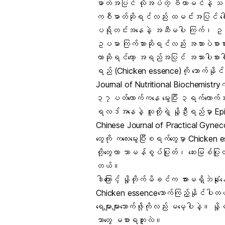
ဓာတ်အပြင် လိုအပ်တဲ့ ဗီတာမင်နဲ့ 
ကစီဓာတ်ဆိုရင်လည်း ထမင်းအပြင် ‌ခေါ
ပရိုတင်းအနေနဲ့ အဆီမပါ ကြက်၊ ဥ၊ 
ဥပမာ ကြက်သားဆိုရင်လည်း အသားပဲစားစာ
တာဆိုရင်တော့ အရည်အပြင် အသားပါစားပါ။
ရည် (Chicken essence)ကို သောက်နို
Journal of Nutritional Biochemistryက 
၃၇ပတ်လောက်ကနေ မွေးပြီး ၃ရက်လောက်အ
ရလဒ်အနေနဲ့ သူတို့ရဲ့ နို့ဦးရည်မှာ
Chinese Journal of Practical Gynec
တွေကို ကလေးမွေးပြီးစရက်တွေမှာ Chic
တို့တွေဟာ သာမန်စွပ်ပြုတ်၊ ဆေးမြစ်ပြုတ်တ
တယ်။
ဒါကြောင့် နို့တိုက်မိခင်က အားမရှိဘဲန
Chicken essenceသောက်ကြည့်နိုင်ပါ
ရေများများသောက်ဖို့ကိုလည်း မမေ့ပါနဲ့။ နိ
ဘာတွေ မစားရဘူးလဲ။