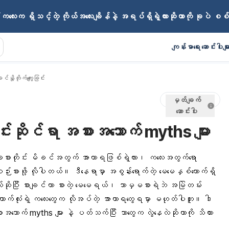
ကလေးက ရှိသင့်တဲ့ ကိုယ်အလေးချိန်နဲ့ အရပ်ရှိရဲ့လားဆိုတာကို ခုပဲ စစ
ကျန်းမာရေး ဆောင်းပါးမျာ
်နို့တိုက်ကျွေးခြင်း
မှတ်ချက်
ဆောင်းပါး
ြင်းဆိုင်ရာ အစားအသောက် myths များ
ခုစားတိုင်း မိခင်အတွက် အာဟာရဖြစ်ရဲ့လား၊ ကလေးအတွက်ရော
ဉ်းစားဖို့ လိုပါတယ်။ ဒီနေရာမှာ အစွန်းရောက်တဲ့ မေမေနှစ်ယောက်ရှိ
ြီး စားချင်တာ စားတဲ့ မေမေရယ်၊ ဘာမှမစားရဲဘဲ အမြဲတမ်း
်ယောက်လုံးရဲ့ ကလေးတွေက လိုအပ်တဲ့ အာဟာရတွေရမှာ မဟုတ်ပါဘူး။ ဒါ
အစားအသောက် myths များ နဲ့ ပတ်သက်ပြီး ဘာတွေက လွဲနေလဲဆိုတာကို သိထား