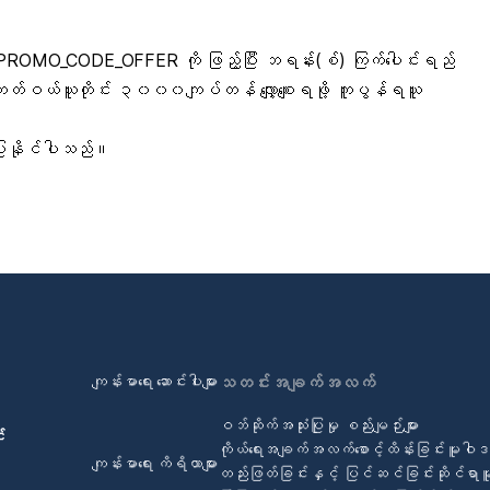
။
PROMO_CODE_OFFER
ကို ဖြည့်ပြီး ဘရန်း(စ်) ကြက်ပေါင်းရည်
ကတ်ဝယ်ယူတိုင်း ၃၀၀၀ကျပ်တန် လျှော့စျေးရဖို့ ကူပွန်ရယူ
ပြုနိုင်ပါသည်။
ကျန်းမာရေး ဆောင်းပါးများ
သတင်းအချက်အလက်
ဝဘ်ဆိုက်အသုံးပြုမှု စည်းမျဉ်းများ
်
ကိုယ်ရေးအချက်အလက်စောင့်ထိန်းခြင်းမူဝါ
ကျန်းမာရေး ကိရိယာများ
တည်းဖြတ်ခြင်းနှင့် ပြင်ဆင်ခြင်းဆိုင်ရာ