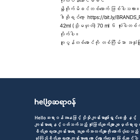
ကိုယ်ဝန်ဆောင်မိခင်
နို့တိုက်မိခင်တစ်ယောက် ဖြစ်ပါသလား
ဒါဆိုရင်တော့
https://bit.ly/
BRANDS_
42ml (သို့မဟုတ်) 70 ml ၆ လုံးပါတစ်
လိုက်ပါ။
ကူပွန်တစ်စောင်ကို တစ်ကြိမ်သာ အသုံး
Helloဆရာဝန်အနေဖြင့် ပိုမို ကျန်းမာပျော်ရွှင်စေဖို့ နှင့်
ကျန်းမာရေးနှင့်ပတ်သက်သည့် ဆုံးဖြတ်ချက်များ ချမှတ်ရာတွင
စိတ်ချရသော ကျန်းမာရေး အချက်အလက်များကို ထောက်ပံ့ပေးသည့်
ယုံကြည်စိတ်ချရသော ကျန်းမာရေး စောင့်ရှောက်ပေးသူ ဖြစ်ချင်ပါ