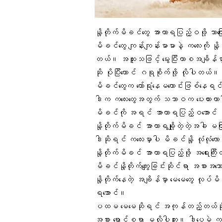
နို့တိုက်မိခင်တွေ အာဟာရပြည့်ဝဖို့ ဘာကြ
မိခင်တွေ ကျန်းကျန်းမာမာနဲ့
ကလေးကို နို့
တယ်။ အထူးသဖြင့် မွေးပြီးကာစအချိန်မှာ
ဆို ပိုပြီးတောင် ဂရုစိုက်ဖို့ လိုပါတယ်။
မိခင်တွေက တော်ရုံနေမကောင်းဖြစ်နေရင
ဒါက ကလေးတွေအတွက် သဘာဝက ပေးထားတာပါ
မိခင်ကို အရင် အာဟာရပြည့်ဝအောင် လုပ်ပ
နို့တိုက်မိခင် အာဟာရချို့တဲ့
တဲ့အခါ မကြာ
ဒါဆိုရင် ကလေးမှာပါ မိခင်နို့ လုံလုံလော
နို့တိုက်မိခင်
အာဟာရပြည့်ဖို့
အရေးကြီး
မိခင်နို့တိုက်ကျွေးခြင်းဆိုင်ရာ အစားအသေ
နို့တိုက်နေတဲ့ အချိန်မှာ မေမေတွေ လုပ
ရအောင်။
ပထမ မေမေဆိုရင် အကုန်တည့်တယ်ဆိုပြီး စ
အစား ရှောင်စရာ မလိုပါဘူး။ ဒါပေမဲ့ က