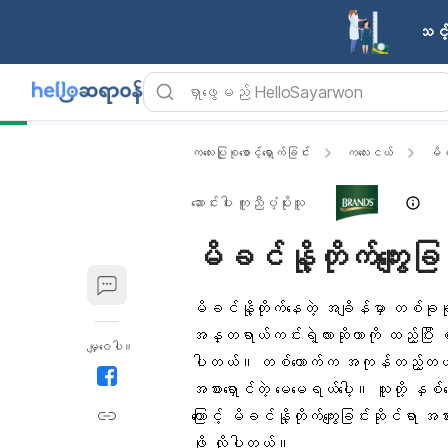
သင့်
ကလေးပြုစုစောင့်ရှောက်ခြင်း
ကလေးငယ်
မိခင
ဆောင်းပါး ကူညီပံ့ပိုးသူ
မိခင်နို့တိုက်ကျွေးခ
မိခင်နို့တိုက်
နေတဲ့ အချိန်မှာ တစ်ခု
အန္တရာယ်ကင်းရဲ့လားဆိုတာကို ထည့်ပြီး စ
မျှဝေပါ။
ပါတယ်။ တစ်ယောက်က အကုန်တည့်တယ်ဆိုပ
အစားရှောင်တဲ့ မေမေရယ်ပေါ့။ သူတို့ နှစ
ကြောင့် မိခင်နို့တိုက်ကျွေးခြင်းဆိုင်ရာ 
ဖို့ လိုပါတယ်။