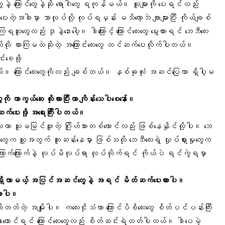
 ကြောင်တွေနဲ့ဆို ရောဂါတွေ ရကုန်မယ်။ သူများကို ပေးရင်လည်း
းတဲ့အခါမှာ ဘာလုပ်လို့ လုပ်ရမှန်း မသိတော့ဘဲ ဗျာများပြီး ကိုယ်ချစ်
ကြရသူတွေလည်း ဒုနဲ့ဒေးပေါ့။ ဒါကြောင့် ကြောင်လေးတွေ မွေးထားရင်
ဘေဘီလေး
 ထားကြမလဲဆိုတဲ့ အကြောင်းလေးတွေ တင်ဆက်ပေးလိုက်ပါတယ်။
်းစေဖို့
။ ကြောင်လေးတွေကိုလည်း ချစ်တယ်။ နှစ်ခုလုံး အဆင်ပြေတာ ရှိပါ့မ
ေကို
ကာကွယ်ဆေး
ထိုးထားပြီးတာ ကျိန်းသေပါစေနော်။
်ဆက်ပေးဖို့ အရေးကြီးပါတယ်။
ီလေးဟာ သူမမြင်ဖူးတဲ့ ဂြိုဟ်သားတစ်ကောင်လည်း ဖြစ်နေနိုင်လို့ပါ။ ဘေ
သံတွေက သူ့အတွက် ထူးဆန်းနေမှာ ဖြစ်သလို ဘေဘီလေးရဲ့
လှုပ်ရှားမှု
တွေက
။ ကြောက်ကြောက်နဲ့ လုပ်မိလုပ်ရာ လုပ်လိုက်ရင် ကိုယ်ပဲ ရင်ကွဲရမှာ
င် ရှိလာမယ့် အပြင်အဆင်တွေနဲ့ အရင် မိတ်ဆက်ပေးထားပါ။
ထားပါ။
ိုတတ်တဲ့ အမျိုးပါ။ ကလေးငိုသံဟာ ကြောင်ပိစိလေးတွေ စိတ်ပင်ပန်းကြီး
ု နားထောင်ရင် ကြောင်လေးတွေလည်း စိတ်ဆင်းရဲတတ်ပါတယ်။ ဒါပေမဲ့