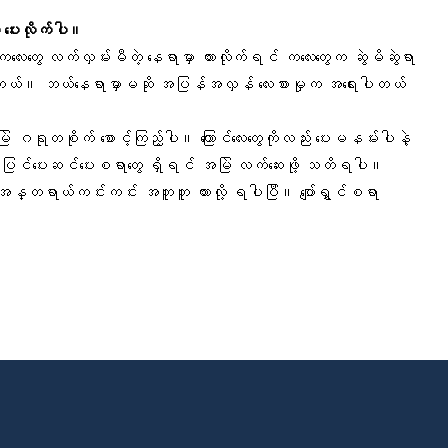
း ပေးလိုက်ပါ။
ကလေးတွေ လက်လှမ်းမီတဲ့ နေရာ
မှာ ထားလိုက်ရင် ကလေးတွေက ဆွဲမိဆွဲရာ
ားတတ်ပါတယ်။ ဘယ်နေရာမှာမဆို အပြန်အလှန် လေးစားမှုက အရေးပါတယ်
ှာ အမြဲ ဂရုတစိုက် စောင့်ကြည့်ပါ။ ကြောင်လေးတွေကိုလည်း ပေးမနမ်းပါနဲ့
ွက် ပြင်ပေးဆင်ပေးစရာတွေ ရှိရင် အမြဲ
လက်ဆေး
ဖို့ သတိရပါ။
ွေကို အန္တရာယ်ကင်းကင်း အတူတူ ထားလို့ ရပါပြီ။
ပျော်ရွှင်စရာ