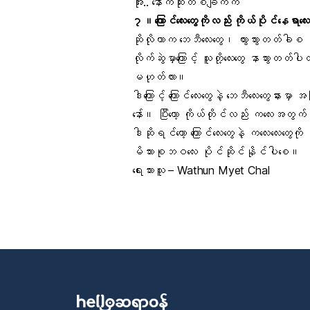
အိုး.. နောက်ဆုံးတစ်ချက်က
၇။ကြောင်လေးတွေကိုလည်း ကိုယ်ပိုင်နေရာလေ
ဆိုလိုတာက ဘေဘီလေးတွေ၊ တွားသွားတတ်ခါစ
လိုက်ဆွဲမှာကြောင့် သူတို့လေးတွေ နာသွ
မဟုတ်လား။
ဒါကြောင့် ကြောင်လေးတွေနဲ့ ဘေဘီလေးတွေနားမ
နော်။ ပြီးတော့ ကိုယ်တိုင်လည်း ကလေးအတ
ဒါဆိုရင်တော့ ကြောင်လေးတွေနဲ့ ကလေးလေးတ
မိသားစုဘဝ
လေး ပိုင်ဆိုင်နိုင်ပါစေ။
ရေးသားသူ – Wathun Myet Chal