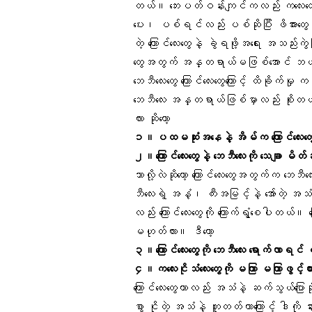
တယ်။ ဘေးပတ်ဝန်းကျင်ကလည်း ကလေးတွေနဲ့
ပေး၊ ပစ်ရင်လည်း ပစ်ဆိုပြီး ဖိအားတွေ ပေ
တဲ့ ကြောင်လေးတွေနဲ့ ခွဲရဖို့အရေး အသည်းကွဲ
တွေအတွက် အန္တရာယ်မဖြစ်အောင် ဘယ်လို
ဘေဘီလေးတွေ ကြောင်လေးတွေကြောင့် ထိခိုက်မှု ကင
ဘေဘီလေး အန္တရာယ်ဖြစ်မှာလည်း စိုးတယ်
လား ဆိုတော့
၁။ပထမဆုံးအနေနဲ့ အိမ်က ကြောင်လေးတွ
၂။ကြောင်လေးတွေနဲ့ ဘေဘီလေးကို သေချာ မိတ
ဘာလို့လဲဆိုတော့ ကြောင်လေးတွေအတွက်က ဘေဘ
ဘီလေးရဲ့ အနံ့၊ ကီးအမြင့်နဲ့ အော်တဲ့ အ
လည်း ကြောင်လေးတွေကို ကြောက်ရွံ့စေပါတယ်
မဟုတ်လား။ ဒီတော့
၃။ကြောင်လေးတွေကို ဘေဘီလေး ရောက်လာရ
၄။ကလေးငိုသံလေးတွေကို မကြာ မကြာဖွင့်
ကြောင်လေးတွေဟာလည်း အသံနဲ့ ဆက်သွယ်ပြောဆ
စွာ ငိုတဲ့ အသံနဲ့ တူတတ်တာကြောင့် ဒါကိ