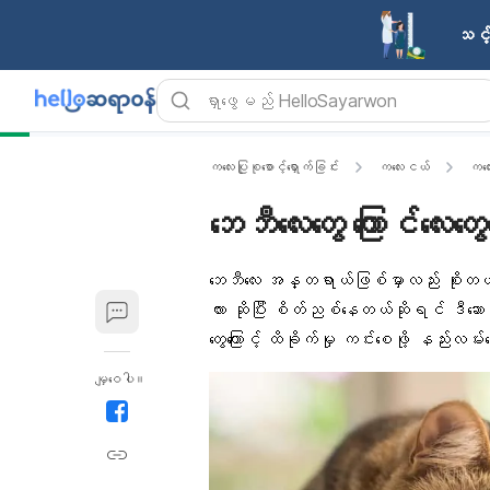
သင့်
ကလေးပြုစုစောင့်ရှောက်ခြင်း
ကလေးငယ်
ကလေ
ဘေဘီလေးတွေ ကြောင်လေးတွေ
ဘေဘီလေး အန္တရာယ်ဖြစ်မှာလည်း စိုးတယ်
လား ဆိုပြီး စိတ်ညစ်နေတယ်ဆိုရင် ဒီဆောင်း
တွေကြောင့် ထိခိုက်မှု ကင်းစေဖို့ နည်းလမ်
မျှဝေပါ။