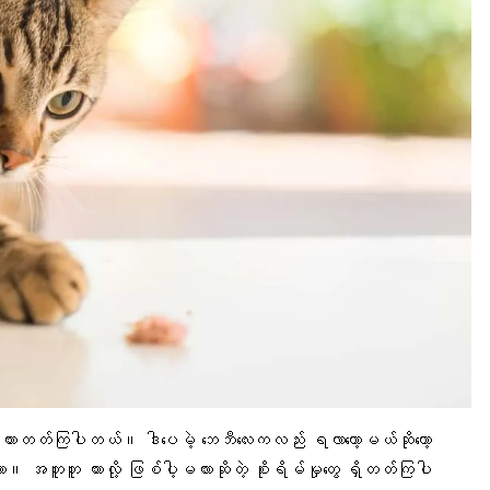
 မွေးထားတတ်ကြပါတယ်။ ဒါပေမဲ့ ဘေဘီလေးကလည်း ရလာတော့မယ်ဆိုတော့
လား။ အတူတူ ထားလို့ ဖြစ်ပါ့မလားဆိုတဲ့ စိုးရိမ်မှုတွေ ရှိတတ်ကြပါ