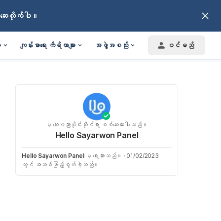
်ဆေးလိုက်ပါ။
း
ကျန်းမာရေး ကိရိယာများ
အဖွဲ့အစည်း
ဝင်မည်
မှ ဆေးပညာပိုင်းဆိုင်ရာ စစ်ဆေးထားပါသည်။
Hello Sayarwon Panel
Hello Sayarwon Panel
မှ ရေးသားသည်။
·
01/02/2023
တွင် အသစ်ဖြည့်စွက်ခဲ့သည်။