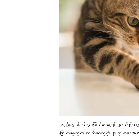
တချို့တွေ အိမ်မှာ
ကြောင်လေးတွေ
ကို ချစ်လို့
ကြောင်မွေးတွေက ဘေဘီလေးတွေကို ဒုက္ခပေးမှာ