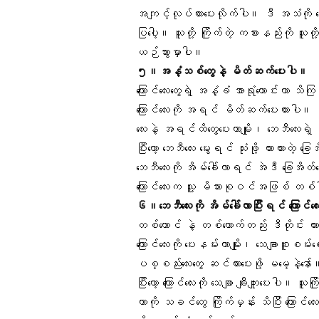
အကျင့်လုပ်ထားပေးလိုက်ပါ။ ဒီ အသံကို သေချ
ပြပေါ့။ သူတို့ ကြိုက်တဲ့
ကစားနည်း
ကို သူတိ
ယဉ်သွားမှာပါ။
၅။အနံ့သစ်တွေနဲ့ မိတ်ဆက်ပေးပါ။
ကြောင်လေးတွေရဲ့ အနံ့ခံ အာရုံကောင်းတာ သိ
ကြောင်လေးကို အရင် မိတ်ဆက်ပေးထားပါ။ ဆိုလ
လေးနဲ့ အရင်ထိတွေ့ပေးတာမျိုး၊ ဘေဘီလေးရဲ့ အ
ပြီးတော့ ဘေဘီလေး မွေးရင် သုံးဖို့ ထားထားတဲ့ 
ဘေဘီလေးကို အိမ်ခေါ်လာရင် အဲဒီ
ခြေအိတ်လ
ကြောင်လေးက သူ့ မိသားစုဝင်အဖြစ် တစ
၆။ဘေဘီလေးကို အိမ်ခေါ်လာပြီးရင် ကြောင်လေး
တစ်ကောင် နဲ့ တစ်ယောက်တည်း ဒီတိုင်း ထားလို
ကြောင်လေးကို ပေးနမ်းတာမျိုး၊ သေချာစူးစမ်
ပစ္စည်းလေးတွေ ဆင်ထားပေးဖို့ မမေ့နဲ့နော်
ပြီးတော့ ကြောင်လေးကို သေချာ ချီးကျူးပေးပါ။ 
တာကို သခင်တွေ ကြိုက်မှန်း သိပြီး ကြေ