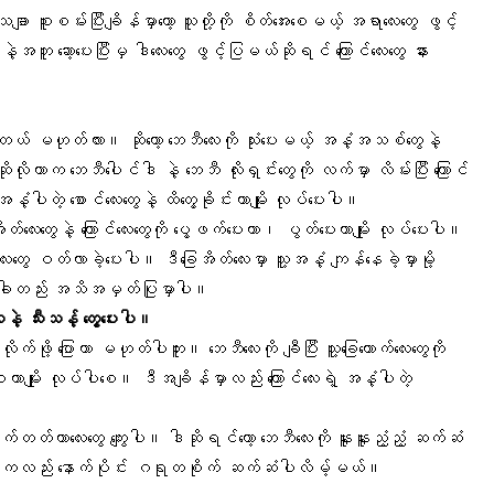
ာ စူးစမ်းပြီးချိန်မှာတော့ သူတို့ကို စိတ်အေးစေမယ့် အရာလေးတွေ ဖွင့်
ု့နဲ့အတူ ဆော့ပေးပြီးမှ ဒါလေးတွေ ဖွင့်ပြမယ်ဆိုရင် ကြောင်လေးတွေ နား
ကြတယ် မဟုတ်လား။ ဆိုတော့ ဘေဘီလေးကို သုံးပေးမယ့် အနံ့အသစ်တွေနဲ့
ိုတာက ဘေဘီပေါင်ဒါ နဲ့ ဘေဘီ လိုးရှင်းတွေကို လက်မှာ လိမ်းပြီး ကြောင်
နံ့ပါတဲ့ စောင်လေးတွေနဲ့ ထိတွေ့ခိုင်းတာမျိုး လုပ်ပေးပါ။
ခြေအိတ်လေးတွေနဲ့ ကြောင်လေးတွေကို ပွေ့ဖက်ပေးတာ၊ ပွတ်ပေးတာမျိုး လုပ်ပေးပါ။
ေး
တွေ ဝတ်လာခဲ့ပေးပါ။ ဒီခြေအိတ်လေးမှာ သူ့အနံ့ ကျန်နေခဲ့မှာမို့
်ခါတည်း အသိအမှတ်ပြုမှာပါ။
နဲ့ သီးသန့် တွေ့ပေးပါ။
က်ဖို့ ပြောတာ မဟုတ်ပါဘူး။ ဘေဘီလေးကို ချီပြီး သူ့ခြေထောက်လေးတွေကို
းစေတာမျိုး လုပ်ပါစေ။ ဒီအချိန်မှာလည်း ကြောင်လေးရဲ့ အနံ့ပါတဲ့
။
သူကြိုက်တတ်တာလေးတွေ ကျွေးပါ။ ဒါဆိုရင်တော့ ဘေဘီလေးကို နူးနူးညံ့ညံ့ ဆက်ဆံ
ာင်လေးကလည်း နောက်ပိုင်း ဂရုတစိုက် ဆက်ဆံပါလိမ့်မယ်။