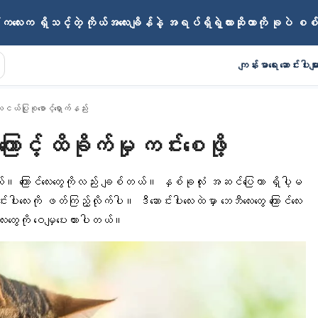
ကလေးက ရှိသင့်တဲ့ ကိုယ်အလေးချိန်နဲ့ အရပ်ရှိရဲ့လားဆိုတာကို ခုပဲ စစ
ကျန်းမာရေး ဆောင်းပါးမျာ
းငယ်ပြုစုစောင့်ရှောက်နည်း
ကြောင့် ထိခိုက်မှု ကင်းစေဖို့
။ ကြောင်လေးတွေကိုလည်း ချစ်တယ်။ နှစ်ခုလုံး အဆင်ပြေတာ ရှိပါ့မ
ပါးလေးကို ဖတ်ကြည့်လိုက်ပါ။ ဒီဆောင်းပါးလေးထဲမှာ ဘေဘီလေးတွေ ကြောင်လေး
းလေးတွေကို ဝေမျှပေးထားပါတယ်။