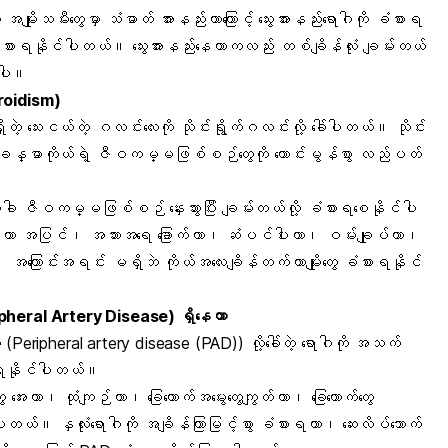
မျိုးသမီးတွေမှာ သံဓာတ် အားနည်းတာကြောင့် သွေးအားနည်းရောဂါကို ခံစားရ
ီး ခံစားရနိုင်ပါတယ်။ သွေးအားနည်းနေတာကလည်း တစ်ချိန်လုံး ချမ်းတယ်
်ပါ။
roidism
)
တဲ့ သေးငယ်တဲ့ ဂလင်းလေးကို သိုင်းရွိုက်ဂလင်းလို့ ခေါ်ပါတယ်။ သိုင်း
ပြီး ခန္ဓာကိုယ်ရဲ့ ဇီဝကမ္မဖြစ်စဉ်တွေကို ကောင်းမွန်စွာ လည်ပတ်
့အခါ
ဇီဝကမ္မဖြစ်စဉ်
နှေးသွားပြီး ချမ်းတယ်လို့ ခံစားရစေနိုင်ပါ
ျမ်းတာ အပြင်၊ အသားအရေ ခြောက်တာ၊ ဆံပင်ပါးတာ၊ ဝမ်းချုပ်တာ၊
ာ၊ အကြောင်းအရင်း မရှိဘဲ ကိုယ်အလေးချိန်တက်တာမျိုးတွေ ခံစားရနိုင်
 (Peripheral Artery Disease) ရှိနေတာ
တဲ့ (Peripheral artery disease (PAD)) လို့ခေါ်တဲ့ ရောဂါကို အသက်
းရနိုင်ပါတယ်။
အေးတာ၊ ထုံကျဉ်တာ၊ ခြေထောက်အမွေးတွေကျွတ်တာ၊ ခြေထောက်တွေ
င်ပါတယ်။ နှလုံးရောဂါကို အချိန်ကြာမြင့်စွာ ခံစားရတာ၊ ဆေးလိပ်သောက်