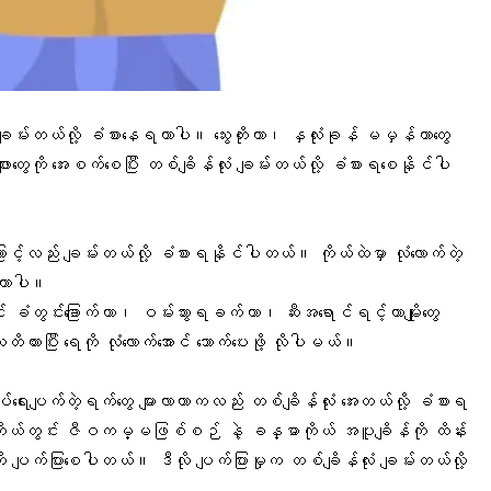
ုံး ချမ်းတယ်လို့ ခံစားနေရတာပါ။ သွေးတိုးတာ၊ နှလုံးခုန် မမှန်တာတွေ
ားတွေကို အေးစက်စေပြီး တစ်ချိန်လုံး ချမ်းတယ်လို့ ခံစားရစေနိုင်ပါ
ြောင့်လည်း ချမ်းတယ်လို့ ခံစားရနိုင်ပါတယ်။ ကိုယ်ထဲမှာ လုံလောက်တဲ့
းရတာပါ။
 ခံတွင်းခြောက်တာ၊ ဝမ်းသွားရခက်တာ၊ ဆီးအရောင်ရင့်တာမျိုးတွေ
ားပြီး ရေကို လုံလောက်အောင် သောက်ပေးဖို့ လိုပါမယ်။
်ရေးပျက်တဲ့ရက်တွေ များလာတာကလည်း တစ်ချိန်လုံး အေးတယ်လို့ ခံစားရ
ိုယ်တွင်း ဇီဝကမ္မဖြစ်စဉ် နဲ့ ခန္ဓာကိုယ် အပူချိန်ကို ထိန်း
မှုကို ပျက်ပြားစေပါတယ်။ ဒီလို ပျက်ပြားမှုက တစ်ချိန်လုံး ချမ်းတယ်လို့