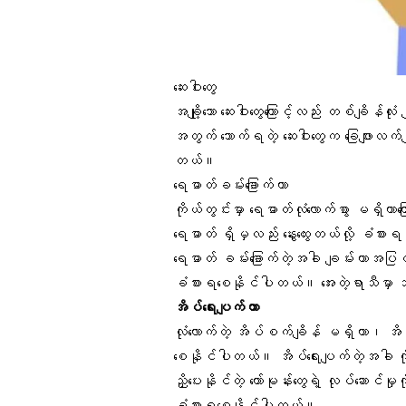
ဆေးဝါးတွေ
အချို့သော ဆေးဝါးတွေကြောင့်လည်း တစ်ချိန်လ
အတွက် သောက်ရတဲ့ ဆေးဝါးတွေက ခြေဖျားလက်ဖျ
တယ်။
ရေဓာတ်ခမ်းခြောက်တာ
ကိုယ်တွင်းမှာ ရေဓာတ်လုံလောက်စွာ မရှိတာက
ရေဓာတ် ရှိမှလည်း နွေးထွေးတယ်လို့ ခံစာ
ရေဓာတ် ခမ်းခြောက်တဲ့အခါ ချမ်းတာအပြင်
ခံစားရစေနိုင်ပါတယ်။ အေးတဲ့ရာသီမှာ သတိထ
အိပ်ရေးပျက်တာ
လုံလောက်တဲ့ အိပ်စက်ချိန် မရှိတာ၊ အိပ
စေနိုင်ပါတယ်။ အိပ်ရေးပျက်တဲ့အခါ က
ညှိပေးနိုင်တဲ့ ဟော်မုန်းတွေရဲ့ လုပ်ဆောင်
ခံစားရစေနိုင်ပါတယ်။