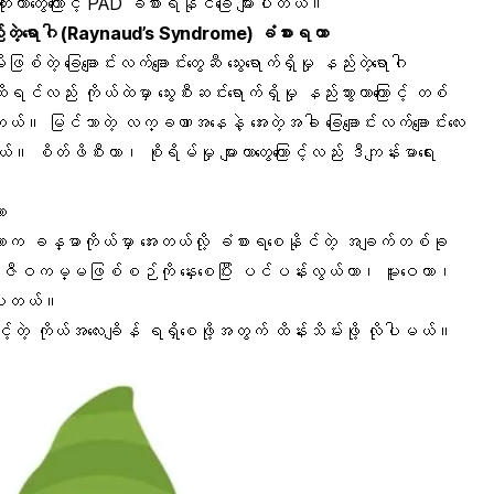
ိုးတာတွေကြောင့် PAD ခံစားရနိုင်ခြေ များပါတယ်။
ု နည်းတဲ့ရောဂါ (Raynaud’s Syndrome) ခံစားရတာ
တဲ့ ခြေချောင်းလက်ချောင်းတွေဆီ သွေးရောက်ရှိမှု နည်းတဲ့ရောဂါ
ည်း ကိုယ်ထဲမှာ သွေးစီးဆင်းရောက်ရှိမှု နည်းသွားတာကြောင့် တစ်
်ပါတယ်။ မြင်သာတဲ့ လက္ခဏာအနေနဲ့ အေးတဲ့အခါ ခြေချောင်းလက်ချောင်းလေး
ယ်။ စိတ်ဖိစီးတာ၊ စိုရိမ်မှု များတာတွေကြောင့်လည်း ဒီကျန်းမာရေး
ာ
တာက ခန္ဓာကိုယ်မှာ အေးတယ်လို့ ခံစားရစေနိုင်တဲ့ အချက်တစ်ခု
ဇီဝကမ္မဖြစ်စဉ်ကို နှေးစေပြီး ပင်ပန်းလွယ်တာ၊ မူးဝေတာ၊
င်ပါတယ်။
သင့်တဲ့ ကိုယ်အလေးချိန် ရရှိစေဖို့အတွက် ထိန်းသိမ်းဖို့ လိုပါမယ်။