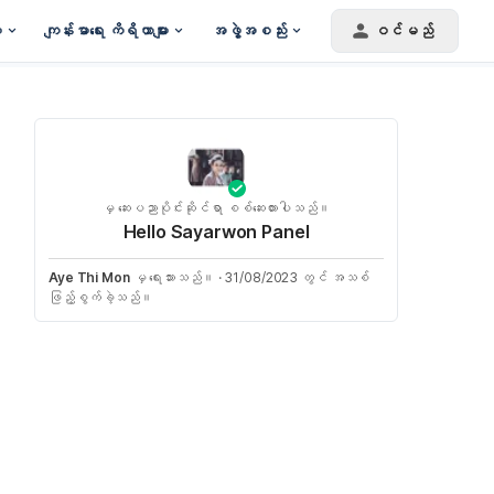
း
ကျန်းမာရေး ကိရိယာများ
အဖွဲ့အစည်း
ဝင်မည်
မှ ဆေးပညာပိုင်းဆိုင်ရာ စစ်ဆေးထားပါသည်။
Hello Sayarwon Panel
Aye Thi Mon
မှ ရေးသားသည်။
·
31/08/2023 တွင် အသစ်
ဖြည့်စွက်ခဲ့သည်။