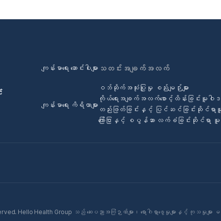
ကျန်းမာရေး ဆောင်းပါးများ
သတင်းအချက်အလက်
ဝဘ်ဆိုက်အသုံးပြုမှု စည်းမျဉ်းများ
်
ကိုယ်ရေးအချက်အလက်စောင့်ထိန်းခြင်းမူဝါ
ကျန်းမာရေး ကိရိယာများ
တည်းဖြတ်ခြင်းနှင့် ပြင်ဆင်ခြင်းဆိုင်ရာ
ကြော်ငြာနှင့် စပွန်ဆာ လက်ခံခြင်းဆိုင်ရာ 
ed. Hello Health Group သည် ဆေးပညာအကြံဉာဏ်များ၊ ရောဂါရှာဖွေမှုများနှင့် ကုသမှုများ မ