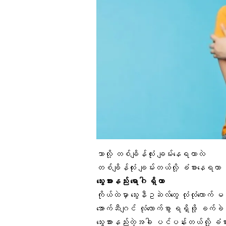
ဘာလို့ တစ်ချိန်လုံး ချမ်းနေရတာလဲ
တစ်ချိန်လုံး ချမ်းတယ်လို့ ခံစားနေရတာ
ဒ
သွေးအားနည်း ရောဂါ ရှိတာ
ကိုယ်ထဲမှာ သွေးနီဥဆဲလ်တွေ လုံလုံလောက်
အောက်ဆီဂျင် လုံလောက်စွာ ရရှိဖို့ ခက်ခ
သွေးအားနည်းတဲ့အခါ ပင်ပန်းတယ်လို့ ခံစာ