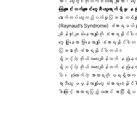
တာ၊ သွေးတွင်းကိုလက်စထရော များတာ၊ သွေးတ
ခြေချောင်းလက်ချောင်
းတွေဆီ သွေးရောက်ရှိမှ
နောက်ထပ် သွေးလည်ပတ်မှုပြဿနာ တစ်မျိုးဖြစ်
(Raynaud’s Syndrome) ခံစားရမယ်ဆိုရင်လ
ချိန်လုံး ချမ်းနေတာမျိုးကို ခံစားရနိုင
တွေ ဖြူနေတာ ပြာနေတာမျိုး ခံစားရနိုင်ပါတ
ပြဿနာကို ခံစားရနိုင်ပါတယ်။
ရှိသင့်တဲ့ ကိုယ်အလေးချိန်ထက် နည်းနေတ
ရှိသင့်တဲ့ ကိုယ်အလေးချိန်ထက် နည်းနေ
ပါ။
လုံလောက်တဲ့ အာဟာရ
ကို မရရှိတာက 
ရာသီသွေး မမှန်တာမျိုးတွေ ခံစားရစေနို
ဒါကြောင့် အာဟာရပြည့်ဝအောင် စားပြီး ရှိ