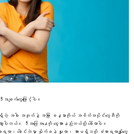
ီအချက်တွေကြောင့်
ပါ။
 မရှိတဲ့ အခါ အဆုတ်နဲ့ အခြား ခန္ဓာကိုယ် အစိတ်အပိုင်းတွေဆီကို
ဲသွားပါတယ်။ ဒီအခြေအနေကို သွေးအားနည်းတယ်လို့ ခေါ်တာပါ။
းရတာ၊ ခေါင်းထဲမှာ မိုက်ခနဲ မူးတာ၊ အားမရှိသလို ခံစားရတာမျိုးတွေ