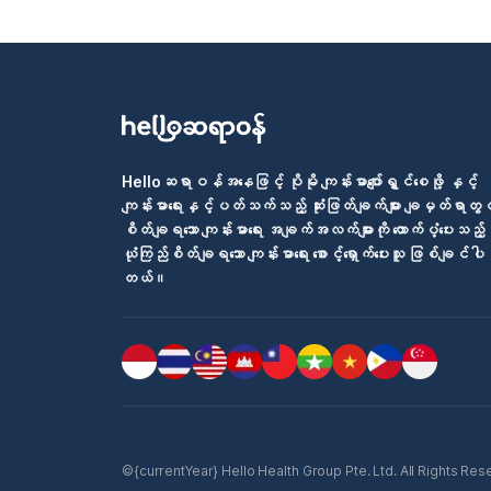
Helloဆရာဝန်အနေဖြင့် ပိုမို ကျန်းမာပျော်ရွှင်စေဖို့ နှင့်
ကျန်းမာရေးနှင့်ပတ်သက်သည့် ဆုံးဖြတ်ချက်များ ချမှတ်ရာတွင
စိတ်ချရသော ကျန်းမာရေး အချက်အလက်များကို ထောက်ပံ့ပေးသည့်
ယုံကြည်စိတ်ချရသော ကျန်းမာရေး စောင့်ရှောက်ပေးသူ ဖြစ်ချင်ပါ
တယ်။
©{currentYear} Hello Health Group Pte. Ltd. All Rights Reserv