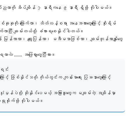
်ညတာကို အိပ်ချိန် ၇ နာရီကနေ ၉ နာရီ ရှိဖို့ လိုပါမယ်။
ခုခုကို ကြောက်တာ၊ ထိတ်လန့်စရာ အနေအထားတွေကြောင့် စိုးရိမ်
က်လာပြီး ချမ်းတယ်လို့ ခံစားရစေနိုင်ပါတယ်။
ုန် မြန်လာတာ၊ ချွေးပြန်တာ၊ မအီမသာဖြစ်တာ၊ ချမ်းတုန်တာမျိုးတွေ
ေရတာလဲ ……. အဖြေရှာတွေ့ပြီလား။
အရင်း
့် ဖြစ်နိုင်သလို ကိုယ်တွင်းက ကျန်းမာရေး ပြဿနာတွေကြောင့်
ပုံမှန်ပဲလို့ ဆိုနိုင်ပေမယ့် အခြားသူတွေက မချမ်းတဲ့ အချိန်မှာ
 ဂရုစိုက်ဖို့ လိုပါမယ်။