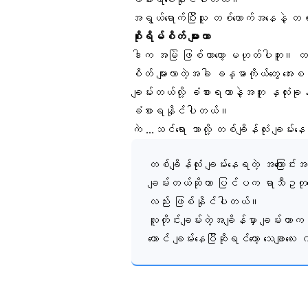
အရွယ်ရောက်ပြီးသူ တစ်ယောက်အနေနဲ့ တစ
စိုးရိမ်စိတ် များတာ
ဒါက အမြဲ ဖြစ်တာတော့ မဟုတ်ပါဘူး။ တစ်
စိတ် များလာတဲ့အခါ ခန္ဓာကိုယ်တွေ အေးစ
ချမ်းတယ်လို့ ခံစားရတာနဲ့အတူ နှလုံးခ
ခံစားရနိုင်ပါတယ်။
ကဲ …သင်ရော ဘာလို့ တစ်ချိန်လုံး ချမ်းန
တစ်ချိန်လုံး ချမ်းနေရတဲ့ အကြောင်း
ချမ်းတယ်ဆိုတာ ပြင်ပက ရာသီဥတုကြောင
လည်း ဖြစ်နိုင်ပါတယ်။
လူတိုင်းချမ်းတဲ့အချိန်မှာ ချမ်းတာက 
တောင် ချမ်းနေပြီဆိုရင်တော့ သေချာလေး