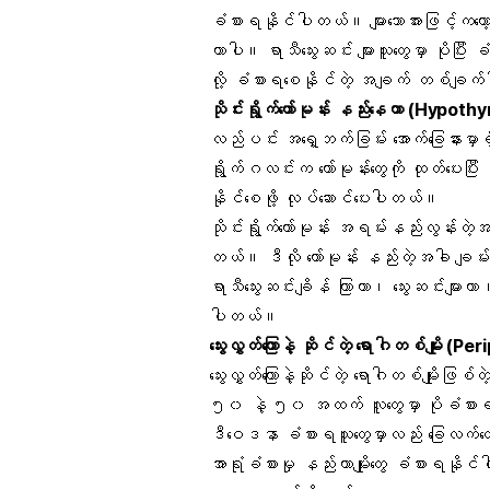
ခံစားရနိုင်ပါတယ်။ များသောအားဖြင့်ကတော့ အ
တာပါ။ ရာသီသွေးဆင်း များသူတွေမှာ ပိုပြ
လို့ ခံစားရစေနိုင်တဲ့ အချက် တစ်ချက
သိုင်းရွိုက်ဟော်မုန်း နည်းနေတာ (
Hypothy
လည်ပင်း အရှေ့ဘက်ခြမ်း အောက်ခြေနားမှာရှိ
ရွိုက်ဂလင်းက ဟော်မုန်းတွေကို ထုတ်ပေး
နိုင်စေဖို့ လုပ်ဆောင်ပေးပါတယ်။
သိုင်းရွိုက်ဟော်မုန်း အရမ်းနည်းလွန်းတဲ
တယ်။ ဒီလို ဟော်မုန်း နည်းတဲ့အခါ ခ
ရာသီသွေးဆင်းချိန် ကြာတာ၊ သွေးဆင်းများတ
ပါတယ်။
သွေးလွှတ်ကြောနဲ့ ဆိုင်တဲ့ ရောဂါတစ်မျိုး
သွေးလွှတ်ကြေ
ာနဲ့ဆိုင်တဲ့ ရောဂါတစ်မျိုးဖြစ်
၅၀ နဲ့ ၅၀ အထက် လူတွေမှာ ပိုခံစာ
ဒီဝေဒနာ ခံစားရသူတွေမှာလည်း ခြေလက်တွေ 
အာရုံခံစားမှု နည်းတာမျိုးတွေ ခံစားရနို