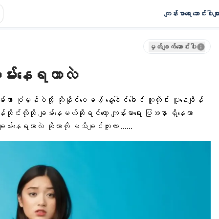
ကျန်းမာရေး ဆောင်းပါးမျာ
မှတ်ချက်ဆောင်းပါး
 ချမ်းနေရတာလဲ
မ်းတာ ပုံမှန်ပဲလို့ ဆိုနိုင်ပေမယ့်
နွေခေါင်ခေါင်
လူတိုင်း ပူနေချိန်
တိုင်းလိုလို ချမ်းနေမယ်ဆိုရင်တော့
ကျန်းမာရေး ပြဿနာ
ရှိနေတာ
ချမ်းနေရတာလဲ ဆိုတာကို မသိချင်ဘူးလား ……