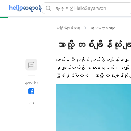
အခြေခံကျန်းမာရေး
ရောဂါလက္ခဏာများ
ဘာလို့ တစ်ချိန်လုံး
ဆောင်းရာသီ
လူတိုင်း ချမ်းတဲ့အချိန်မှာ ချ
မှာ ချမ်းတယ်လို့ ခံစားနေရမယ်။ အချိန်
ဖြစ်နိုင်ပါတယ်။ ဘာလို့ တစ်ချိန်လုံး 
မျှဝေပါ။