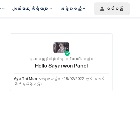
း
ကျန်းမာရေး ကိရိယာများ
အဖွဲ့အစည်း
ဝင်မည်
မှ ဆေးပညာပိုင်းဆိုင်ရာ စစ်ဆေးထားပါသည်။
Hello Sayarwon Panel
Aye Thi Mon
မှ ရေးသားသည်။
·
28/02/2022 တွင် အသစ်
ဖြည့်စွက်ခဲ့သည်။