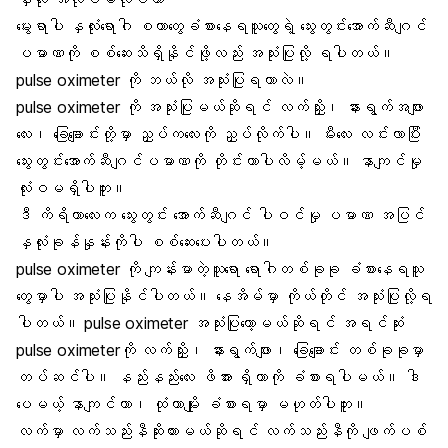
မွေးရာပါ နှလုံးရောဂါ
စတာတွေခံစားနေရသူတွေရဲ့ သွေးတွင်းအောက်ဆီဂျင်
ပမာဏကို စစ်ဆေးသိရှိနိုင်ဖို့လည်း အသုံးပြုလို့ ရပါတယ်။
pulse oximeter ကို ဘယ်လို အသုံးပြုရတာလဲ။
pulse oximeter ကို အသုံးပြုမယ်ဆိုရင် လက်ညှိုး၊ နားရွက်အဖျား
လေး၊ ခြေချောင်းတို့မှာ ညှပ်ကလေးကို ညှပ်လိုက်ပါ။ မီးလေး လင်းလာပြီး
သွေးတွင်းအောက်ဆီဂျင်ပမာဏကို တိုင်းတာပါလိမ့်မယ်။ နာကျင်မှု
လုံးဝမရှိပါဘူး။
ဒီ ကိရိယာလေးက သွေးတွင်း အောက်ဆီဂျင် ပါဝင်မှု ပမာဏ အပြင်
နှလုံးခုန်နှုန်း
ကိုပါ စစ်ဆေးပေးပါတယ်။
pulse oximeter ကို ကျန်းမာတဲ့သူရော ရောဂါတစ်ခုခု ခံစားနေရသူ
တွေမှာပါ အသုံးပြုနိုင်ပါတယ်။ နေအိမ်မှာ ကိုယ်တိုင် အသုံးပြုလို့ရ
ပါတယ်။ pulse oximeter အသုံးပြုတော့မယ်ဆိုရင် အရင်ဆုံး
pulse oximeterကို လက်ညှိုး၊ နားရွက်ဖျား၊ ခြေချောင်း တစ်ခုခုမှာ
တပ်ဆင်ပါ။ နည်းနည်းလေး ဖိအား ရှိတာကို ခံစားရပါမယ်။ ဒါ
ပေမယ့် နာကျင်တာ၊ ထုံတာမျိုး ခံစားရမှာ မဟုတ်ပါဘူး။
လက်မှာ
လက်သည်းနီ
ဆိုးထားမယ်ဆိုရင် လက်သည်းနီကို ဖျက်ပစ်