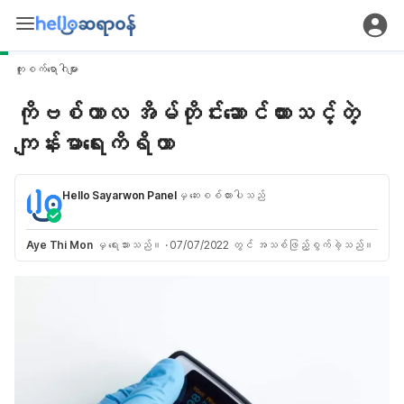
ကူးစက်ရောဂါများ
ကိုဗစ်ကာလ အိမ်တိုင်းဆောင်ထားသင့်တဲ့
ကျန်းမာရေးကိရိယာ
Hello Sayarwon Panel
မှ ဆေးစစ်ထားပါသည်
Aye Thi Mon
မှ ရေးသားသည်။
·
07/07/2022 တွင် အသစ်ဖြည့်စွက်ခဲ့သည်။