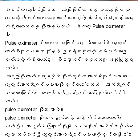
အရင်က
သွေးပေါင်ချိန်
တာ။
သွေးချိုတိုင်း
တာ စတဲ့ စက်တွေကိုပဲ သုံး
ပေမယ့်
ကိုဗစ်ကာလ
မှာတော့ ဆောင်ထားသင့်တဲ့
အိမ်တွင်းသုံး ကျန်းမာရေး
ကိရိယာ
လေးတစ်ခု တိုးလာခဲ့ပါတယ်။ ဒါကတော့
Pulse oximeter
ပါ။
Pulse oximeter ဒီကာလမှာ မဖြစ်မနေ သိထားသင့်တဲ့
သွေးတွင်း
အောက်ဆီဂျင်ပမာဏ
ပုံမှန် ဖြစ်ရဲ့လားဆိုတာကို စမ်းသပ်အဖြေ
ထုတ်ပေးတဲ့ ကိရိယာလေးပေါ့။ အိမ်မှာတင် အလွယ်တကူ အသုံးပြုလို့ရ
တယ်။
အရေပြားကို ဖောက်စရာမလိုဘဲ ကိုယ်တွင်းက အောက်ဆီဂျင်ပမာဏ၊
သွေးတွင်းအောက်ဆီဂျင်ပမာဏကို တိုင်းတာပေးပါတယ်။ အောက်ဆီဂျင်
ပမာဏ ပြောင်းလဲနေတာလားဆိုတာကို ချက်ချင်း အဖြေထုတ်ပေးနိုင်ပါ
တယ်။
pulse oximeter ဆိုတာ ဘာလဲ။
pulse oximeter ဆိုတာက ညှပ်လေးနဲ့ တူတဲ့ ကိရိယာသေးသေးလေးပါ။
လက်ညှိုး၊ နားရွက်နဲ့ ခြေချောင်းလိုမျိုး
ခန္ဓာကိုယ် အစိတ်အပိုင်းလေး
တွေ
မှာ တပ်ဆင်ပြီး သွေးတွင်းအောက်ဆီဂျင်ပမာဏကို တိုင်းတာနိုင်ပါ