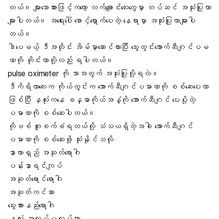
တယ်။ များသောအားဖြင့်ကတော့
လက်ချောင်းလေးတွေ
မှာ တပ်ဆင် အသုံးပြုတာ
များပါတယ်။ အရေးပေါ် စောင့်ရှောက်ပေးတဲ့ နေရာမှာ အသုံးပြုတာများပါ
တယ်။
ဒါပေမယ့် ဒီအတိုင်း အိမ်မှာဆောင်ထားပြီး သွေးတွင်းအောက်ဆီဂျင်ပမ
ဏကို တိုင်းတာလို့လည်း ရပါတယ်။
pulse oximeter ကို ဘာအတွက် အသုံးပြုလို့ရလဲ။
ဒီကိရိယာလေးက ကိုယ်တွင်းက အောက်ဆီဂျင်ပမာဏကို စစ်ဆေးပေးတာ
ဖြစ်ပြီး
နှလုံး
ကနေ ခန္ဓာကိုယ်အနှံ့ကို အောက်ဆီဂျင် ပေးပို့တဲ့
ပမာဏကို စစ်ဆေးပါတယ်။
ကိုဗစ် ကူးစက်ခံရတယ်လို့ သံသယရှိ
တဲ့အခါ အောက်ဆီဂျင်
ပမာဏကို စစ်ဆေးဖို့ သုံးနိုင်သလို
နာတာရှည် အဆုတ်ရောဂါ
ပန်းနာရင်ကျပ်
အဆုတ်ရောင်ရောဂါ
အဆုတ်ကင်ဆာ
သွေးအားနည်းရောဂါ
နှလုံး အလုပ်မလုပ်တာ