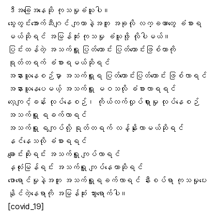
ဒီအခြေအနေဆို ကုသမှုခံယူပါ။
သွေးတွင်းအောက်ဆီဂျင် ကျတာနဲ့အတူ အခုလို လက္ခဏာတွေ ခံစားရ
မယ်ဆိုရင် အမြန်ဆုံး ကုသမှု ခံယူဖို့ လိုပါမယ်။
ပြင်းထန်တဲ့ အသက်ရှူ ပြတ်တောင်း ပြတ်တောင်းဖြစ်တာကို
ရုတ်တရက် ခံစားရမယ်ဆိုရင်
အနားယူနေစဉ်မှာ အသက်ရှူရ ပြတ်တောင်းပြတ်တောင်း ဖြစ်လာရင်
အနားယူနေပေမယ့်
အသက်ရှူ မဝ
သလို ခံစားလာရရင်
လေ့ကျင့်ခန်း လုပ်နေစဉ်၊
ကိုယ်လက်လှုပ်ရှားမှု
လုပ်နေစဉ်
အသက်ရှူ ရခက်လာရင်
အသက်ရှူ ရကျပ်လို့ ရုတ်တရက် လန့်နိုးလာမယ်ဆိုရင်
နင်နေသလို ခံစားရရင်
ချောင်းဆိုးရင်း အသက်ရှူ ကျပ်
လာရင်
နှလုံးမြန်ရင်း အသက်ရှူ ကျပ်နေတာဆိုရင်
ဖောရောင်မှုနဲ့အတူ အသက်ရှူရခက်လာရင် နီးစပ်ရာ ကုသမှုပေး
နိုင်တဲ့နေရာကို အမြန်ဆုံး သွားရောက်ပါ။
[covid_19]