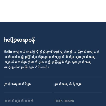
Helloဆရာဝန်အနေဖြင့် ပိုမို ကျန်းမာပျော်ရွှင်စေဖို့ နှင့်ကျန်းမာရေးနှင့်
ပတ်သက်သည့် ဆုံးဖြတ်ချက်များ ချမှတ်ရာတွင် စိတ်ချရသော ကျန်းမာရေး
အချက်အလက်များကို ထောက်ပံ့ပေးသည့် ယုံကြည်စိတ်ချရသော ကျန်းမာရေး
စောင့်ရှောက်ပေးသူ ဖြစ်ချင်ပါတယ်။
ကျန်းမာရေး ဆောင်းပါးများ
ကျန်းမာရေး ကိရိယာများ
သတင်းအချက်အလက်
Hello Health