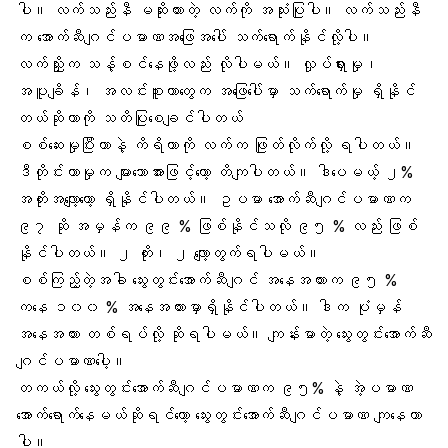
ပါ။ လက်သည်းနီ မဆိုးထားတဲ့ လက်ကို အသုံးပြုပါ။ လက်သည်းနီ
က အောက်ဆီဂျင်ပမာဏအဖြေအပေါ် သက်ရောက်နိုင်လို့ပါ။
လက်ညှိုးက သန့်စင်နေဖို့လည်း လိုပါမယ်။ လှုပ်ရှားမှု၊
အပူချိန်၊ အလင်းစူးတာတွေက အဖြေပေါ်မှာ သက်ရောက်မှု ရှိနိုင်
တယ်ဆိုတာကို သတိပြုစေချင်ပါတယ်
စစ်ဆေးမှုပြီးတာနဲ့ ကိရိယာကို လက်က ဖြုတ်လိုက်လို့ ရပါတယ်။
ဒီတိုင်းတာမှုက များသောအားဖြင့်တော့ တိကျပါတယ်။ ဒါပေမယ့် ၂%
အတိုးအလျော့တော့ ရှိနိုင်ပါတယ်။ ဥပမာ အောက်ဆီဂျင်ပမာဏက
၉၇ ဆို အမှန်က ၉၉ % ဖြစ်နိုင်သလို ၉၅ % လည်း ဖြစ်
နိုင်ပါတယ်။ ၂ တိုး၊ ၂ လျော့တွက်ရပါမယ်။
စစ်ကြည့်တဲ့အခါ သွေးတွင်းအောက်ဆီဂျင် အနေအထားက ၉၅ %
ကနေ ၁၀၀ % အနေအထားမှာရှိနိုင်ပါတယ်။ ဒါက ပုံမှန်
အနေအထား တစ်ရပ်လို့ ဆိုရပါမယ်။ ကျန်းမာတဲ့ သွေးတွင်းအောက်ဆီ
ဂျင်ပမာဏပေါ့။
တကယ်လို့ သွေးတွင်းအောက်ဆီဂျင်ပမာဏက ၉၅% နဲ့ အဲ့ပမာဏ
အောက်ရောက်နေမယ်ဆိုရင်တော့
သွေးတွင်းအောက်ဆီဂျင်ပမာဏ ကျ
နေတာ
ပါ။