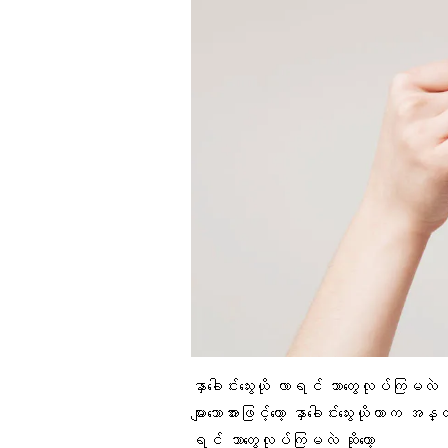
နှာခေါင်းသွေးယို လာရင် ဘာတွေလုပ်ကြမလဲ
များသောအားဖြင့်တော့ နှာခေါင်းသွေးယိုတာက အ
ရင် ဘာတွေလုပ်ကြမလဲ ဆိုတော့