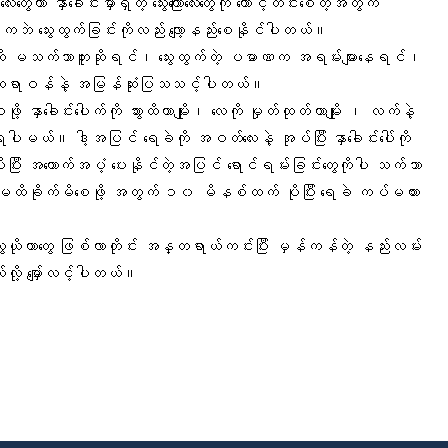
ေးလေးတွေဟာ နှာခေါင်းမှာရှိတဲ့ သွေးကြောလေးတွေကို တောင့်တင်းစေတဲ့အတွက်
ကဘဲ သွေးထွက်ခြင်းကိုလည်း လျော့နည်းစေနိုင်ပါတယ်။
ထိ မသက်သာဘူးဆိုရင်၊ သွေးထွက်တဲ့ ပမာဏက အရမ်းများနေရင်၊
ာ့ ဆရာဝန်နဲ့ အမြန်ဆုံးပြသသင့်ပါတယ်။
ေဖို့
နှာခေါင်းပေါက်
ကို သွားထိတာမျိုး၊ လေကို မှုတ်ထုတ်တာမျိုး ၊ လက်နဲ့
ေးရပါမယ်။ ဒါ့အပြင် ရေခဲကို အဝတ်လေးနဲ့ အုပ်ပြီး နှာခေါင်းပေါ်ကို
ပြီး အထောက်အပံ့ ပေးနိုင်တဲ့အပြင် ရောင်ရမ်းခြင်းတွေကိုပါ သက်သာ
 မထိခိုက်မိစေဖို့ အတွက် ၁၀ မိနစ်ထက် ပိုပြီး ရေခဲ ကပ်မထား
်းသွေးယိုတာတွေ ဖြစ်လာတိုင်း အန္တရာယ်ကင်းပြီး မှန်ကန်တဲ့ နည်းလမ်း
်လို့ မျှော်လင့်ပါတယ်။