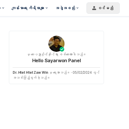
း
ကျန်းမာရေး ကိရိယာများ
အဖွဲ့အစည်း
ဝင်မည်
မှ ဆေးပညာပိုင်းဆိုင်ရာ စစ်ဆေးထားပါသည်။
Hello Sayarwon Panel
Dr. Htet Htet Zaw Win
မှ ရေးသားသည်။
·
05/02/2024 တွင်
အသစ်ဖြည့်စွက်ခဲ့သည်။