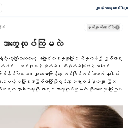
ကျန်းမာရေး ဆောင်းပါးမျာ
ြင်း
မှတ်ချက်ဆောင်းပါး
ရင် ဘာတွေလုပ်ကြမလဲ
 ရှိတဲ့ သွေးကြောသေးသေးလေးတွေ အကြောင်းတစ်ခုခုကြောင့် ထိခိုက်မိပြီး ဖြစ်လာရ
ိုက်ခြင်း၊ တစ်ခုခုနဲ့ တိုက်မိ၊
ထိခိုက်မိ
ခြင်းနဲ့
နှာခေါင်း
 ဖြစ်နိုင်ပါတယ်။ များသောအားဖြင့်တော့ တစ်ကြိမ်တစ်ခါလောက် နှာခေါင်း
 ဒါပေမယ့် မကြာခဏဖြစ်လာပြီဆိုရင်တော့ ဆရာဝန်နဲ့ သေချာ ပြသ
တရက် နှာခေါင်းသွေးယို လာရင် ဘာတွေလုပ်ကြမလဲ ဆိုတာလေးကို ပြောပြပေး