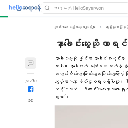
ကျန်းမာစေမည့်အလေ့အကျင့်များ
ရှေးဦးသူနာပြုစုခ
နှာခေါင်းသွေးယို လာ
နှာခေါင်းသွေးယို ခြင်းဟာ နှာခေါင်းအတွင်းမှာ
တာပါ။ နှာခေါင်းကို မကြာခဏ လက်နဲ့ နှ
အတွင်းပိုင်းတွေ ခြောက်သွေ့
လာခြင်းတွေကြောင့်
မျှဝေပါ။
သွေးယိုတာကတော့ စိတ်ပူစရာမရှိပါဘူး။
သင့်ပါတယ်။ ဒီဆောင်းပါးလေးမှာကတော့ ရုတ်
သွားမှာပါ။