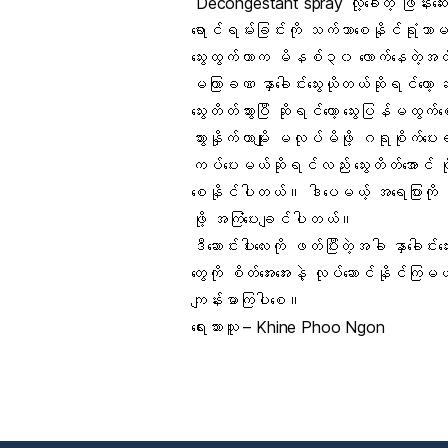
Decongestant spray
လို့ခေါ်တဲ့ ဖြန်းဆ
ရောင်ရမ်းခြင်း
ကို သက်သာစေနိုင်ရုံသာမ
သွေးထွက်တာက မိနစ်၃၀ လောက်နေတဲ့အ
မကြာခဏ နှာခေါင်းသွေးယိုတယ်ဆိုရင်တေ
သွေးတိတ်သွားပြီ ဆိုရင်တော့ သွေးပြန်မထွက်စ
သွားနှိုက်တာမျိုး မလုပ်မိဖို့ ဂရုစိုက်ပ
ကပ်ပေးမယ်ဆိုရင်လည်း သွေးတိတ်အောင် ပို
စေနိုင်ပါတယ်။ ဒါပေမယ့် အရေပြားကို
ဖို့ အကြံပေးချင်ပါတယ်။
ဒီဆောင်းပါးလေးကို ဖတ်ပြီးတဲ့အခါ နှာခေါင
တွေကို စိတ်အေးအေးနဲ့ လုပ်ဆောင်နိုင်ကြမယ
ကျန်းမာကြပါစေ။
ရေးသားသူ – Khine Phoo Ngon