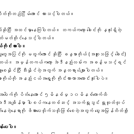
ိတ်ကိုတည်ငြိမ်
အောင် ထားသင့်ပါတယ်။
်ဆိုပြီး အထင်မှားနေကြပါတယ်။ တကယ်ကတော့ ခေါင်းကို နှလုံးရှိတဲ့
်မတ်ထိုင်
နေသင့်ပါတယ်။
ကိုင်းထားပါ။
နဲ့ သွေးတွေအပြင်ကို မထွက်အောင် ဆိုပြီး ခန္ဓာကိုယ် (အထူးသဖြင့် ခေါင်း)
များပါတယ်။ အမှန်တကယ်ကတော့ အဲဒီနည်းလမ်းက အခန့်မသင့်ရင်
ားစေနိုင်ပြီး
သီး
နိုင်တဲ့အတွက် အန္တရာယ်များပါတယ်။
္ဓာကိုယ်ကို အနည်းငယ်အရှေ့ကို ကိုင်းထားတာအကောင်းဆုံးပါပဲ။
ခေါင်းအပေါက်ကို ပိတ်နေအောင် ၅မိနစ်မှ ၁၀မိနစ်လောက်ထိ
ဒီအချိန်မှာ ပါးစပ်ကနေတစ်ဆင့် အသက်ရှုသွင်း ရှုထုတ်လုပ်
နေတဲ့နေရာကို ဖိအားပေးလိုက်သလိုဖြစ်စေတဲ့အတွက်
သွေးအမြန်တိတ်
ဖို့
်းပေးပါ။