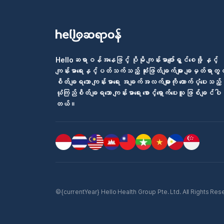
Helloဆရာဝန်အနေဖြင့် ပိုမို ကျန်းမာပျော်ရွှင်စေဖို့ နှင့်
ကျန်းမာရေးနှင့်ပတ်သက်သည့် ဆုံးဖြတ်ချက်များ ချမှတ်ရာတွင
စိတ်ချရသော ကျန်းမာရေး အချက်အလက်များကို ထောက်ပံ့ပေးသည့်
ယုံကြည်စိတ်ချရသော ကျန်းမာရေး စောင့်ရှောက်ပေးသူ ဖြစ်ချင်ပါ
တယ်။
©{currentYear} Hello Health Group Pte. Ltd. All Rights Reserv