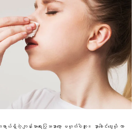
န္တရာယ်ရှိတဲ့ ကျန်းမာရေးပြဿနာတော့ မဟုတ်ပါဘူး။ နှာခေါင်းသွေးယို လာ