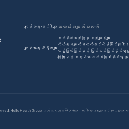
ကျန်းမာရေး ဆောင်းပါးများ
သတင်းအချက်အလက်
ဝဘ်ဆိုက်အသုံးပြုမှု စည်းမျဉ်းများ
်
ကိုယ်ရေးအချက်အလက်စောင့်ထိန်းခြင်းမူဝါ
ကျန်းမာရေး ကိရိယာများ
တည်းဖြတ်ခြင်းနှင့် ပြင်ဆင်ခြင်းဆိုင်ရာ
ကြော်ငြာနှင့် စပွန်ဆာ လက်ခံခြင်းဆိုင်ရာ 
ed. Hello Health Group သည် ဆေးပညာအကြံဉာဏ်များ၊ ရောဂါရှာဖွေမှုများနှင့် ကုသမှုများ မ