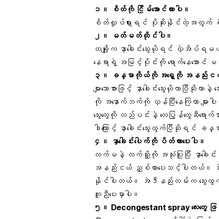
၁။ စိတ်ကို ငြိမ်အောင်ထားပါ။
စိတ်လှုပ်ရှားရင် ပိုဆိုးနိုင်တဲ့အတွက်
စ
၂။ မတ်မတ်ထိုင်ပါ။
တချို့က နှာခေါင်းသွေးယိုရင် လှဲအိပ်ရမယ
နေရာရဲ့ အမြင့်ပိုင်းကို ရောက်နေအောင်
မတ
၃။ ခန္ဓာကိုယ်ကို အရှေ့ကို အနည်းငယ်
များသောအားဖြင့် နှာခေါင်းသွေးယိုလာပြီဆိုတာ
ကို အနောက်ဘက်ကို လှန်ပြီးနေကြတာ 
သွေးတွေကို လည်ပင်းနဲ့ လေပြွန်တွေဆီရောက်သွ
ဒါကြောင့် နှာခေါင်းသွေးထွက်ပြီဆိုရင် ခန
၄။ နှာခေါင်းပေါက်ကို ပိတ်ထားပေးပါ။
လက်မနဲ့ လက်ညှိုးကို အသုံးပြုပြီး နှာ
အနည်းငယ် ညှစ်ထားပေးသင့်ပါတယ်။ အဲ
နိုင်ပါတယ်။ အဲဒီနည်းလမ်းက သွေးထွက်
ကူညီပေးမှာပါ။
၅။ Decongestant spray လေးတွေ ဖြန