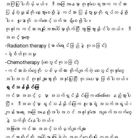
အကြံပြုပါလိမ့်မယ်။ ဒီအခြေအနေမှာ ကုထုံးပေးရတာက ကင်ဆာ
ပြန့်တဲ့နှုန်းကို နှေးသွားစေဖို့နဲ့ ကင်ဆာ ပြန့်ပွားမှုကို ရပ်တန့်ဖို့
ပါ။ လူနာကို သက်တောင့်သက်သာ ရှိစေဖို့ပါ။
ကုထုံးက ကင်ဆာအမျိုးအစားပေါ်မှာလိုက်ပြီး ကွာခြားသွားနိုင်ပါတယ်။ ဒီ
အဆင့်မှာတော့
-Radiation therapy (ဓာတ်ရောင်ခြည်နဲ့ ကုသခြင်း)
-ခွဲစိတ်ကုသမှု
-Chemotherapy (ဆေးသွင်းကုသခြင်း)
-ကင်ဆာဆဲလ်တွေကို ပစ်မှတ်ထား တိုက်ဖျက်တဲ့ ဆေးသွင်းကုထုံးတွေ
အပါအဝင် ကုထုံး များစွာကို အသုံးပြုပြီး ကုသပေးမှာ ဖြစ်ပါတယ်။
ရှင်သန်နိုင်ခြေ
ကင်ဆာ အဆင့် ၄ မှာ အသက်ရှင်နိုင်ခြေက တော်တော်လေး နည်းသွားပါ
ပြီ။ ဒီအဆင့်မှာ ရှင်သန်နိုင်ခြေက လူနာရဲ့ အသက်အရွယ်၊
ကျန်းမာရေး အခြေအနေတို့အပါအဝင် အလုံးစုံသော အချက်အလက်တွေ
နဲ့ သက်ဆိုင်နေပါတယ်။
အခြားသော ကင်ဆာ အဆင့်သတ်မှတ်ချက်များ
ကင်ဆာတိုင်းကို အပေါ်မှာ ပြောခဲ့တဲ့ အဆင့်တွေလိုမျိုး တထစ်ချ