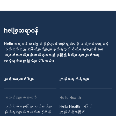
Helloဆရာဝန်အနေဖြင့် ပိုမို ကျန်းမာပျော်ရွှင်စေဖို့ နှင့်ကျန်းမာရေးနှင့်
ပတ်သက်သည့် ဆုံးဖြတ်ချက်များ ချမှတ်ရာတွင် စိတ်ချရသော ကျန်းမာရေး
အချက်အလက်များကို ထောက်ပံ့ပေးသည့် ယုံကြည်စိတ်ချရသော ကျန်းမာရေး
စောင့်ရှောက်ပေးသူ ဖြစ်ချင်ပါတယ်။
ကျန်းမာရေး ဆောင်းပါးများ
ကျန်းမာရေး ကိရိယာများ
သတင်းအချက်အလက်
Hello Health
ဝဘ်ဆိုက်အသုံးပြုမှု စည်းမျဉ်းများ
Hello Health အကြောင်း
ကိုယ်ရေးအချက်အလက်စောင့်ထိန်း
ကျွန်ုပ်တို့အကြောင်း