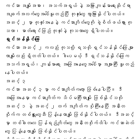
ကင်ဆာ အမျိုးအစား၊ အသက်အရွယ် နဲ့ အခြား ကျန်းမာရေးဆိုင်ရာ
အချက်အလက်တွေအပေါ်မူတည်ပြီး ကုထုံးတွေ ကွာခြားနိုင်ပါတယ်။
အဆင့် ၂ မှာ ကုထုံးအနေနဲ့ ကင်ဆာကျိတ်တွေကို ခွဲစိတ်ဖယ်ရှား ကု
သတာ၊ ဓာတ်ရောင်ခြည် ကုထုံးနဲ့ ကုသတာတွေ ရှိပါတယ်။
ရှင်သန်နိုင်ခြေ
ကင်ဆာ အဆင့် ၂ ကလည်း ကုသလို့ ရသလို ရှင်သန်နိုင်ခြေ များ
တာမျိုးလည်း ရှိတတ်ပါတယ်။ ဒါပေမယ့် ဒီ ရှင်သန်နိုင်ခြေက
အသက်အရွယ်
၊ ကျန်းမာရေး အခြေအနေတွေအပေါ်မှာ အများကြီး မူတည်
နေပါတယ်။
အဆင့် ၃
ကင်ဆာ အဆင့် ၃ မှာ ကင်ဆာကျိတ်ကတော့ ဖြစ်နေပါပြီ။ ဒီ
အခြေအနေမှာ ကင်ဆာကျိတ်က သိပ်မကြီးတာမျိုး ဖြစ်နိုင်သလို
အဆင့် ၁ နဲ့ အဆင့် ၂ ထက် အကျိတ်က ပိုကြီးနေပြီး အနီးတ
ဝိုက်က တစ်ရှူးတွေဆီ ပြန့်နေတာမျိုး ဖြစ်နိုင်ပါတယ်။ ဒီအဆင့်
မှာ တစ်ခါတလေ ပြန်ရည်ကျိတ်တွေ အနီးတဝိုက်ထိပါ ကင်ဆာဆဲလ်
တွေ ပြန့်နေတာမျိုး ဖြစ်နိုင်ပါတယ်။