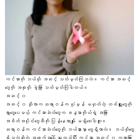
ကင်ဆာကို ဘယ်လို အဆင့် သတ်မှတ်ကြသလဲ။ ကင်ဆာ အဆင့်
တွေကို အခုလို ခွဲခြား သတ်မှတ်ကြပါတယ်။
အဆင့် ၀
အဆင့် ၀ ဆိုတာက ဆရာဝန်က ပုံမှန် မဟုတ်တဲ့ တစ်ရှူးတွေကို
ရှာတွေ့ပေမယ့် ကင်ဆာဆဲလ်တွေက ခန္ဓာကိုယ်ရဲ့ အခြား
အစိတ်အပိုင်းတွေဆီကို ပြန့်နေတာမျိုး မရှိသေးပါဘူး။
ဆရာဝန်က ကင်ဆာဆဲလ်တွေကို ဘယ်နားမှာ တွေ့ရှိတာလဲ။ ဘယ်လိုတွေ့
ရှိသလဲဆိုတဲ့ အချက်အပေါ် မူတည်ပြီး ကင်ဆာ အဆင့် ၀ ကကွာခြား