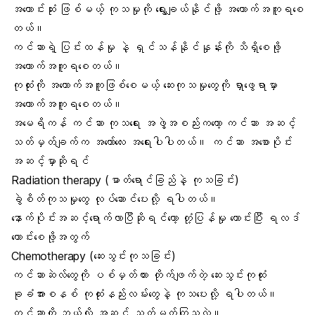
အကောင်းဆုံး ဖြစ်မယ့် ကုသမှုကို ရွေးချယ်နိုင်ဖို့ အထောက်အကူရစေ
တယ်။
ကင်ဆာရဲ့ ပြင်းထန်မှု နဲ့ ရှင်သန်နိုင်နှုန်းကို သိရှိစေဖို့
အထောက်အကူရစေတယ်။
ကုထုံးကို အထောက်အကူဖြစ်စေမယ့် ဆေးကုသမှုတွေကို ရှာဖွေရာမှာ
အထောက်အကူရစေတယ်။
အမေရိကန် ကင်ဆာ ကုသရေး အဖွဲ့အစည်းကတော့ ကင်ဆာ အဆင့်
သတ်မှတ်ချက်က အတော်လေး အရေးပါပါတယ်။ ကင်ဆာ အစောပိုင်း
အဆင့်မှာဆိုရင်
Radiation therapy (ဓာတ်ရောင်ခြည်နဲ့ ကုသခြင်း)
ခွဲစိတ်ကုသမှုတွေ လုပ်ဆောင်ပေးလို့ ရပါတယ်။
နောက်ပိုင်းအဆင့်ရောက်လာပြီဆိုရင်တော့ တုံ့ပြန်မှု ကောင်းပြီး ရလဒ်
ကောင်းစေဖို့အတွက်
Chemotherapy (ဆေးသွင်းကုသခြင်း)
ကင်ဆာဆဲလ်တွေကို ပစ်မှတ်ထား တိုက်ဖျက်တဲ့ ဆေးသွင်းကုထုံး
ခုခံအားစနစ် ကုထုံးနည်းလမ်းတွေနဲ့ ကုသပေးလို့ ရပါတယ်။
ကင်ဆာကို ဘယ်လို အဆင့် သတ်မှတ်ကြသလဲ။