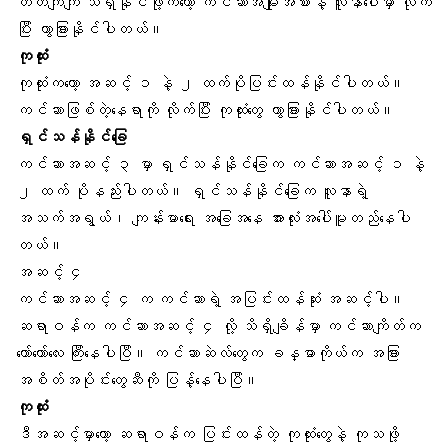
တိတိကျကျ သိရှိနိုင်ဖို့ကတော့ ကင်ဆာအမျိုးအစားနဲ့ လူနာပေါ်မှာ လိုက်
ပြီး ကွာခြားနိုင်ပါတယ်။
ကုထုံး
ကုထုံးကတော့ အဆင့် ၁ နဲ့ ၂ ထက်ပိုပြင်းထန်နိုင်ပါတယ်။
ကင်ဆာဖြစ်တဲ့နေရာကို လိုက်ပြီး ကုထုံးတွေ ကွာခြားနိုင်ပါတယ်။
ရှင်သန်နိုင်ခြေ
ကင်ဆာအဆင့် ၃ မှာ ရှင်သန်နိုင်ခြေက ကင်ဆာအဆင့် ၁ နဲ့
၂ ထက် ပိုနည်းပါတယ်။ ရှင်သန်နိုင်ခြေက လူနာရဲ့
အသက်အရွယ်၊ ကျန်းမာရေး အခြေအနေ အားလုံးအပေါ်မူတည်နေပါ
တယ်။
အဆင့်
၄
ကင်ဆာအဆင့် ၄ က ကင်ဆာရဲ့ အပြင်းထန်ဆုံး အဆင့်ပါ။
ဆရာဝန်က ကင်ဆာအဆင့် ၄ လို့ သိရှိချိန်မှာ ကင်ဆာကျိတ်က
တော်တော်လေး ကြီးနေပါပြီ။ ကင်ဆာဆဲလ်တွေက ခန္ဓာကိုယ်က အခြား
အစိတ်အပိုင်းတွေဆီကို ပြန့်နေပါပြီ။
ကုထုံး
ဒီအဆင့်မှာတော့ ဆရာဝန်က ပြင်းထန်တဲ့ ကုထုံးတွေနဲ့ ကုသဖို့