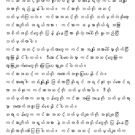
ကင်ဆာ
အဆင့်ဆိုတာက လူတစ်ဦးမှာ ခံစားနေရတဲ့ ကင်ဆာ အမျိုး
အစားကို ရည်ညွှန်းပါတယ်။ ကင်ဆာကို ဘယ်လို အဆင့်
သတ်မှတ်ကြသလဲ။ ကင်ဆာအဆင့်ကို ဘယ်လို သတ်မှတ်လဲဆိုတော့
ကင်ဆာကျိတ် အရွယ်အစား၊ ကင်ဆာက ခန္ဓာကိုယ်ရဲ့ အခြား
အစိတ်အပိုင်းတွေကို ပြန့်နှံ့နေပြီလား ဆိုတဲ့အပေါ်ကို မူတည်ပြီး
သတ်မှတ်တာပါ။
ကင်ဆာ အဆင့်သတ်မှတ်တာတွေက ကင်ဆာ အမျိုးအစားပေါ်မှာလိုက်ပြီး
ကွာခြားနိုင်ပါတယ်။ ဒီဆောင်းပါးလေးထဲမှာ ကင်ဆာအဆင့်တွေကြားက
ကွာခြားချက်လေးတွေကို ပြောပြပေးသွားချင်ပါတယ်။
ကင်ဆာအဆင့်
က ဘယ်လို အထောက်အကူပြုပေးနိုင်လဲ။
ကင်ဆာရောဂါ တစ်မျိုးမျိုး ဖြစ်လာပြီဆိုရင် အရင်ဆုံး လုပ်ဆောင်ရ
တာ တစ်ခုက ကင်ဆာအဆင့်ကို သတ်မှတ်တာပါ။ ဒီလို
သတ်မှတ်တာက ဆရာဝန်တွေကို ကင်ဆာ အခြေအနေကို သတ်မှတ်ရာ
မှာ အထောက်အကူဖြစ်စေနိုင်ပါတယ်။
ဆရာဝန်တွေက ကင်ဆာ အဆင့်သတ်မှတ်ချက်ကို အသုံးချပြီး
ကင်ဆာကျိတ် အရွယ်အစား နဲ့ဘယ်အစိတ်အပိုင်းတွေကို ပြန့်နေပြီ
လဲဆိုတာကို ဖော်ပြကြပါတယ်။ ကင်ဆာ အဆင့် သတ်မှတ်ချက်က