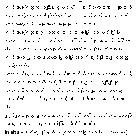
ကင်ဆာရောဂါတွေက အမျိုးမျိုးရှိပါတယ်။
ရင်သားကင်ဆာ
၊ အူမကြီး
ကင်ဆာ တို့ကစလို့ ဆီးကျိတ်ကင်ဆာ၊
ခံတွင်းကင်ဆာ
၊
အသည်း
ကင်ဆာ
တွေအထိ အမျိုးအစား အမျိုးမျိုး ရှိပါတယ်။
ကင်ဆာရောဂါတိုင်းကို အဆင့် ၄ ဆင့် ခွဲပြီး သတ်မှတ်ကြပါ
တယ်။ အစောပိုင်း အဆင့်ကနေ အပြင်းထန်ဆုံး အဆင့် ဆိုပြီးတော့
ပေါ့။ အဆင့် သတ်မှတ်ချက်မှာ ဂဏန်းတန်ဖိုးတွေ ကြီးလာလေလေ
ကင်ဆာက ပြင်းထန် လေလေ ဖြစ်ပြီး အသက်ရှင်နိုင်ခြေကလည်း
နည်းလေလေပါ။
ဆရာဝန်တွေက ကင်ဆာကို စစ်ဆေးသိရှိနိုင်စေဖို့ လုပ်ဆောင်စဉ်
မှာ ကင်ဆာအဆင့်ကို သိရှိနိုင်စေဖို့ နည်းလမ်း အမျိုးမျိုးကို
အသုံးပြုနိုင်ပါတယ်။ ကင်ဆာအဆင့်ကို သေချာ သိရှိမှလည်း
အသင့်တော်ဆုံး နဲ့ ထိရောက်မှု အရှိဆုံး ကုထုံးကို ရွေးချယ်ပေးနိုင်မှာ
ပါ။
ကျွမ်းကျင်သူတွေရဲ့ ကင်ဆာအဆင့် သတ်မှတ်မှု အသုံးအနှုန်းတွေကို
လည်း ဗဟုသုတ ရအောင် ဖော်ပြပေးလိုက်ပါတယ်။
in situ
–
ဆဲလ်တွေ ပုံမှန် မဟုတ်တဲ့ အခြေအနေပါ။ ဒါပေမယ့်