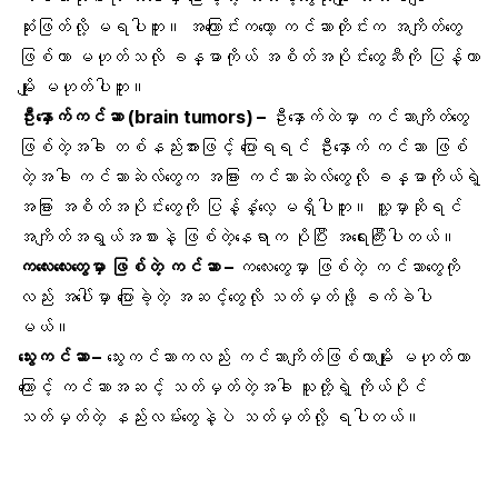
ဆုံးဖြတ်လို့ မရပါဘူး။ အကြောင်းကတော့ ကင်ဆာတိုင်းက အကျိတ်တွေ
ဖြစ်တာ မဟုတ်သလို ခန္ဓာကိုယ် အစိတ်အပိုင်းတွေဆီကို ပြန့်တာ
မျိုး မဟုတ်ပါဘူး။
ဦးနှောက်ကင်ဆာ (brain tumors) –
ဦးနှောက်ထဲမှာ ကင်ဆာကျိတ်တွေ
ဖြစ်တဲ့အခါ တစ်နည်းအားဖြင့် ပြောရရင် ဦးနှောက် ကင်ဆာ ဖြစ်
တဲ့အခါ ကင်ဆာဆဲလ်တွေက အခြား ကင်ဆာဆဲလ်တွေလို ခန္ဓာကိုယ်ရဲ့
အခြား အစိတ်အပိုင်းတွေကို ပြန့်နှံ့လေ့ မရှိပါဘူး။ သူ့မှာဆိုရင်
အကျိတ်အရွယ်အစားနဲ့ ဖြစ်တဲ့နေရာက ပိုပြီး အရေးကြီးပါတယ်။
ကလေးလေးတွေမှာ ဖြစ်တဲ့ ကင်ဆာ –
ကလေးတွေမှာ ဖြစ်တဲ့ ကင်ဆာတွေကို
လည်း အပေါ်မှာ ပြောခဲ့တဲ့ အဆင့်တွေလို သတ်မှတ်ဖို့ ခက်ခဲပါ
မယ်။
သွေးကင်ဆာ –
သွေးကင်ဆာကလည်း ကင်ဆာကျိတ်ဖြစ်တာမျိုး မဟုတ်တာ
ကြောင့် ကင်ဆာအဆင့် သတ်မှတ်တဲ့အခါ သူတို့ရဲ့ ကိုယ်ပိုင်
သတ်မှတ်တဲ့ နည်းလမ်းတွေနဲ့ပဲ သတ်မှတ်လို့ ရပါတယ်။