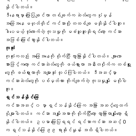
နိုင်ပါတယ်။
ဒီနေရာမှာ ပြောပြချင်တာ တစ်ချက်က ဆဲလ်တွေက ပုံမှန်
အခြေအနေ မဟုတ်တိုင်း ကင်ဆာလို့ တထစ်ချ မဆိုနိုင်ပါဘူး။
ဒါပေမယ့် လုံလောက်တဲ့ ကုသမှုကို မခံယူဘူးဆိုရင်တော့ ကင်ဆာ
အဖြစ် ပြောင်းသွားနိုင်ပါတယ်။
ကုထုံး
ကုထုံးကလည်း အခြေအနေကို လိုက်ပြီး ကွာခြားနိုင်ပါတယ်။ များသော
အားဖြင့်ကတော့ ကင်ဆာဆဲလ်တွေကို ဖယ်ရှားတာ အနီးတဝိုက်က တစ်ရှူး
တွေကို ဖယ်ရှားတာကို အများဆုံး လုပ်ကြပါတယ်။ ဒီအဆင့်မှာ
ကင်ဆာဆဲလ်တွေကို ပစ်မှတ်ထား တိုက်ဖျက်တဲ့ ကုသမှုမျိုး မလိုပါ
ဘူး။
ရှင်သန်နိုင်ခြေ
ကင်ဆာအဆင့် ၀ မှာ ရှင်သန်နိုင်ခြေက အခြား အဆင့်တွေထက်
ပိုများပါတယ်။
ကင်ဆာ အမျိုးအစား
ကို လိုက်ပြီးတော့ ကွာခြားတာမျိုးတော့ ရှိ
နိုင်ပါတယ်။ ဥပမာ ပြောပြရရင် ရင်သားကင်ဆာ အဆင့် 0
က ရှင်သန်နိုင်ခြေ ၉၉ ရာခိုင်နှုန်း အထိ ရှိပါတယ်။