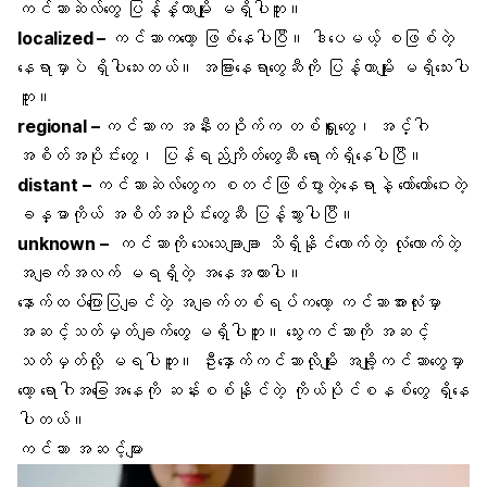
ကင်ဆာဆဲလ်တွေ ပြန့်နှံ့တာမျိုး မရှိပါဘူး။
localized
–
ကင်ဆာကတော့ ဖြစ်နေပါပြီ။ ဒါပေမယ့် စဖြစ်တဲ့
နေရာမှာပဲ ရှိပါသေးတယ်။ အခြားနေရာတွေဆီကို ပြန့်တာမျိုး မရှိသေးပါ
ဘူး။
regional
–
ကင်ဆာက အနီးတဝိုက်က တစ်ရှူးတွေ၊ အင်္ဂါ
အစိတ်အပိုင်းတွေ၊ ပြန်ရည်ကျိတ်တွေဆီ ရောက်ရှိနေပါပြီ။
distant
–
ကင်ဆာဆဲလ်တွေက စတင်ဖြစ်ပွားတဲ့နေရာနဲ့ တော်တော်ဝေးတဲ့
ခန္ဓာကိုယ် အစိတ်အပိုင်းတွေဆီ ပြန့်သွားပါပြီ။
unknown
–
ကင်ဆာကို သေသေချာချာ သိရှိနိုင်လောက်တဲ့ လုံလောက်တဲ့
အချက်အလက် မရရှိတဲ့ အနေအထားပါ။
နောက်ထပ်ပြောပြချင်တဲ့ အချက်တစ်ရပ်ကတော့ ကင်ဆာအားလုံးမှာ
အဆင့်သတ်မှတ်ချက်တွေ မရှိပါဘူး။ သွေးကင်ဆာကို အဆင့်
သတ်မှတ်လို့ မရပါဘူး။ ဦးနှောက်ကင်ဆာလိုမျိုး အချို့ကင်ဆာတွေမှာ
တော့ ရောဂါအခြေအနေကို ဆန်းစစ်နိုင်တဲ့ ကိုယ်ပိုင်စနစ်တွေ ရှိနေ
ပါတယ်။
ကင်ဆာ အဆင့်များ