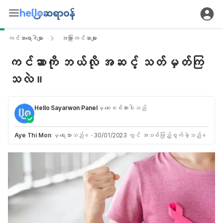
ကင်ဆာရောဂါများ
အခြားကင်ဆာများ
ကင်ဆာကို ဘယ်လို အဆင့် သတ်မှတ်ကြ
သလဲ။
Hello Sayarwon Panel
မှ ဆေးစစ်ထားပါသည်
Aye Thi Mon
မှ ရေးသားသည်။
·
30/01/2023 တွင် အသစ်ဖြည့်စွက်ခဲ့သည်။