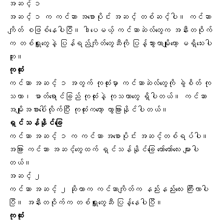
အဆင့် ၁
အဆင့် ၁ က ကင်ဆာ အစောပိုင်း အဆင့် တစ်ဆင့်ပါ။ ကင်ဆာ
ကျိတ် စဖြစ်နေပါပြီ။ ဒါပေမယ့် ကင်ဆာဆဲလ်တွေက အနီးတဝိုက်
က တစ်ရှူးတွေနဲ့ ပြန်ရည်ကျိတ်တွေဆီကို ပြန့်သွားတာမျိုးတော့ မရှိသေးပါ
ဘူး။
ကုထုံး
ကင်ဆာ အဆင့် ၁ အတွက် ကုထုံးမှာ ကင်ဆာဆဲလ်တွေကို ခွဲစိတ် ကု
သတာ၊ ဓာတ်ရောင်ခြည် ကုထုံးနဲ့ ကုသတာတွေ ရှိပါတယ်။ ကင်ဆာ
အမျိုးအစားပေါ်လိုက်ပြီး ကုထုံးကတော့ ကွာခြားနိုင်ပါတယ်။
ရှင်သန်နိုင်ခြေ
ကင်ဆာ အဆင့် ၁ က ကင်ဆာ အစောပိုင်း အဆင့်တစ်ရပ်ပါ။
အခြား ကင်ဆာ အဆင့်တွေထက် ရှင်သန်နိုင်ခြေ တော်တော်လေး များပါ
တယ်။
အဆင့် ၂
ကင်ဆာ အဆင့် ၂ ဆိုတာက ကင်ဆာကျိတ်က နည်းနည်းလေး ကြီးလာပါ
ပြီ။ အနီးတဝိုက်က တစ်ရှူးတွေဆီ ပြန့်နေပါပြီ။
ကုထုံး