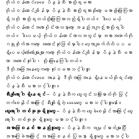
ကိုယ်ဝန်ဆောင်မေမေ ပိန္နဲသီး စားလို့ရမလား
ကိုယ်ဝန်ဆောင်ချိန်မှာ ပိန္နဲသီး စားလို့ရလားဆိုတော့ မစားဖို့ပြောကြတာ
ရှိသလို စားလို့ရတယ်လို့ပြောကြတာလည်းရှိပါတယ်။ ဒါပေမယ့်
ကိုယ်ဝန်ဆောင်အစောပိုင်းကာလမှာတော့ အနည်းအကျဉ်းစားလို့ရပါ
တယ်။ ဒါပေမယ့် ကိုယ်ဝန်ဆောင်ကာလအတွင်းမှာ
အစားအသောက်
ကို
ဂရုစိုက်တာကတော့ အကောင်းဆုံးဖြစ်မှာပါ။လေ့လာချက်တိတိပပ မ
ရှိပေမယ့်တော်တော်များများကတော့ ကိုယ်ဝန်ဆောင်ချိန်မှာ ပိန္နဲသီး မစား
တာ အကောင်းဆုံးပါ၊ လို့ ပြောနေကြပါတယ်။
ဒီလိုအခြေအနေတွေကတော့ လုံးဝမစားသင့်ပါဘူး
ကိုယ်ဝန်ဆောင်မေမေ အနေနဲ့ ဒီလိုအခြေအနေ ရှိနေမယ်ဆိုရင်တော့
ပိန္နဲသီး မစားသင့်ပါဘူး။
ဆီးချိုရောဂါ
ရှိနေရင်
– ပိန္နဲသီးက
သွေးတွင်းသကြားဓာတ်
ကို မြင့်
တက်စေနိုင်တာကြောင့် ဆီးချိုရှိတဲ့ မေမေတွေ မစားသင့်ပါဘူးနော်။
သွေးရောဂါ
တစ်ခုခုရှိသူတွေ
– ပိန္နဲသီးက သွေးခဲစေနိုင်တာကြောင့် သွေး
ရောဂါ တစ်ခုခု ရှိသူတွေ မစားသင့်ပါဘူး။
အစာခြေစနစ်
အားနည်းသူတွေ
– ပိန္နဲသီးက
အမျှင်ဓာတ်
များပြီး
အစာကြေခဲတာကြောင့် အစာခြေစနစ် ပြဿနာ ရှိသူတွေ မစားသင့်ပါ