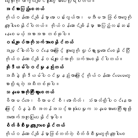
သွေးတိုးကို ကာကွယ်ချင်သူတွေ စားပေးလို့ရပါတယ်။
အင်အားပြည့်စေတယ်
ကိုယ်ဝန်ဆောင်ချိန်မှာ မောပန်းလွယ်တာ၊ မအီမသာ ဖြစ်တာတွေကို
လျော့ပါးစေနိုင်ပါတယ်။ ကိုယ်ဝန်ဆောင်ချိန်မှာ အားပြည့်လန်းဆန်း
နေစေမယ့် အစားအစာ တစ်ခုပါ။
ဝမ်းချုပ်တာ
ကိုသက်သာစေနိုင်တယ်
အမျှင်ဓါတ်ပါဝင်နေတာကြောင့် အူတွေကို လှုပ်ရှားမှုကောင်းစေနိုင်ပြီး
ကိုယ်ဝန်ဆောင်ချိန်ဝမ်းချုပ်တာကို သက်သာစေနိုင်ပါတယ်။
ဆိုဒီယမ်
ပါဝင်မှုနည်းတယ်
အဆီနဲ့ ဆိုဒီယမ်ပါဝင်မှုနည်းတာကြောင့် ကိုယ်ဝန်ဆောင်မေမေတွေ
စားလို့ရတဲ့ အသီးတစ်ခုပါ။
သန္ဓေသား
ကိုကြီးထွားစေတယ်
ဗီတာမင်အေ၊ ဗီတာမင် စီ၊ဖောလိတ်၊ သံဓာတ်တို့ပါဝင်နေတာ
ကြောင့် ပိန္နဲသီး အတန်အသင့်စားသုံးပေးမှုက သန္ဓေသားလေးကြီးထွားဖို့
အထောက်အကူပြုပေးနိုင်မှာပါ။
စိတ်ဖိစီးမှု
လျော့ကျစေနိုင်တယ်
ကိုယ်ဝန်ဆောင်ချိန်မှာဖြစ်တတ်တဲ့ စိတ်ဖိစီးမှုတွေကို လျော့ပါးစေ