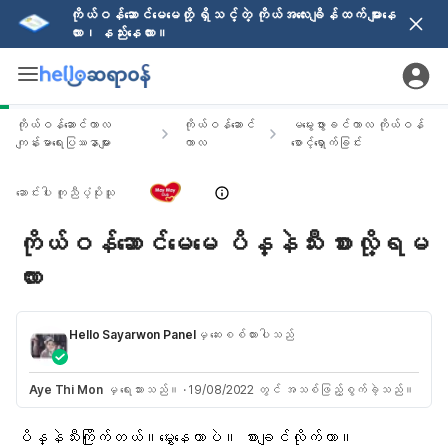
ကိုယ်ဝန်ဆောင်မေမေတို့ ရှိသင့်တဲ့ ကိုယ်အလေးချိန်ထက် များနေ
လား၊ နည်းနေလား။
ကိုယ်ဝန်ဆောင်ကာလ
ကိုယ်ဝန်ဆောင်
မမွေးဖွားခင်ကာလ ကိုယ်ဝန်
ကျန်းမာရေးပြဿနာများ
ကာလ
စောင့်ရှောက်ခြင်း
ဆောင်းပါး ကူညီပံ့ပိုးသူ
ကိုယ်ဝန်ဆောင်မေမေ ပိန္နဲသီး စားလို့ရမ
လား
Hello Sayarwon Panel
မှ ဆေးစစ်ထားပါသည်
Aye Thi Mon
မှ ရေးသားသည်။
·
19/08/2022 တွင် အသစ်ဖြည့်စွက်ခဲ့သည်။
ပိန္နဲသီးကြိုက်တယ်။မွှေးနေတာပဲ။ စားချင်လိုက်တာ။