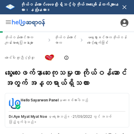
ကိုယ်ဝန်ဆောင်မေမေတို့ ရှိသင့်တဲ့ ကိုယ်အလေးချိန်ထက် များနေ
လား၊ နည်းနေလား။
ကိုယ်ဝန်ဆောင်ကာလ
ကိုယ်ဝန်ဆောင်
မမွေးဖွားခင်ကာလ ကိုယ်ဝန်
ကျန်းမာရေးပြဿနာများ
ကာလ
စောင့်ရှောက်ခြင်း
ဆောင်းပါး ကူညီပံ့ပိုးသူ
သွေးလေးဖက်နာဆေးကုသမှုဟာ ကိုယ်ဝန်ဆောင်
အတွက် အန္တရာယ်ရှိသလား
Hello Sayarwon Panel
မှ ဆေးစစ်ထားပါသည်
Dr.Aye Myat Myat Noe
မှ ရေးသားသည်။
·
21/09/2022 တွင် အသစ်
ဖြည့်စွက်ခဲ့သည်။