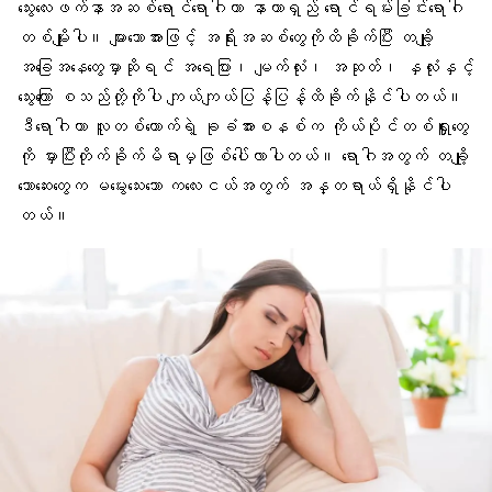
သွေးလေးဖက်နာအဆစ်ရောင်ရောဂါဟာ နာတာရှည် ရောင်ရမ်းခြင်းရောဂါ
တစ်မျိုးပါ။ များသောအားဖြင့် အရိုးအဆစ်တွေကိုထိခိုက်ပြီး တချို့
အခြေအနေတွေမှာဆိုရင် အရေပြား၊ မျက်လုံး၊ အဆုတ်၊ နှလုံးနှင့်
သွေးကြော စသည်တို့ကိုပါ ကျယ်ကျယ်ပြန့်ပြန့်ထိခိုက်နိုင်ပါတယ်။
ဒီရောဂါဟာ လူတစ်ယောက်ရဲ့ ခုခံအားစနစ်က ကိုယ်ပိုင်တစ်ရှူးတွေ
ကို မှားပြီးတိုက်ခိုက်မိရာမှဖြစ်ပေါ်လာပါတယ်။ ရောဂါအတွက် တချို့
သောဆေးတွေက မမွေးသေးသော ကလေးငယ်အတွက် အန္တရာယ်ရှိနိုင်ပါ
တယ်။