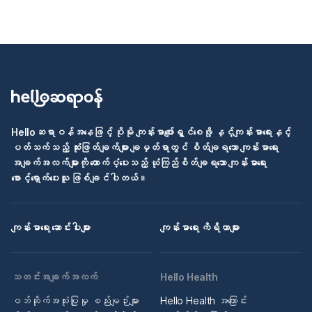
Helloဆရာဝန်အနေဖြင့် ပိုမို ကျန်းမာပျော်ရွှင်စေဖို့ နှင့်ကျန်းမာရေးနှင့်
ပတ်သက်သည့် ဆုံးဖြတ်ချက်များ ချမှတ်ရာတွင် စိတ်ချရသော ကျန်းမာရေး
အချက်အလက်များကို ထောက်ပံ့ပေးသည့် ယုံကြည်စိတ်ချရသော ကျန်းမာရေး
စောင့်ရှောက်ပေးသူ ဖြစ်ချင်ပါတယ်။
ကျန်းမာရေး ဆောင်းပါးများ
ကျန်းမာရေး ကိရိယာများ
သတင်းအချက်အလက်
Hello Health
ဝဘ်ဆိုက်အသုံးပြုမှု စည်းမျဉ်းများ
Hello Health အကြောင်း