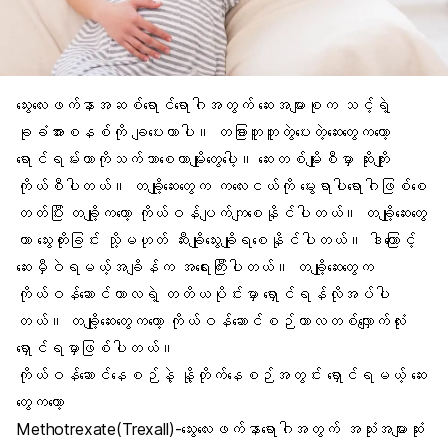
သွေးလေးဖက်နာအဆစ်ရောင်ရောဂါအတွက် ဆေးအများစုက သင့်ရဲ့
ခုခံအားစနစ်ကို ချပေးတာပါ။ တခြားတူတူတွဲပေးတဲ့ဆေးတွေကတော့
ရောင်ရမ်းတာကိုသက်သာစေတာမျိုးတွေပေါ့။ ဆေးတစ်မျိုးစီမှာ ဆိုးကျိုး
ကိုယ်စီပါတယ်။ တချို့ဆေးတွေက ကလေးငယ်ကို မွေးရာပါရောဂါဖြစ်စေ
တတ်ပြီး တချို့ကတော့ ကိုယ်ဝန်ပျက်ကျစေနိုင်ပါတယ်။ တချို့ဆေးတွေ
ဟာ သွေးတိုးခြင်း သို့မဟုတ် ဆီးချိုသွေးချိုရစေနိုင်ပါတယ်။ ဒါကြောင့်
ဆေးမှီဝဲရမယ့်အချိန်က အရေးကြီးပါတယ်။ တချို့ဆေးတွေက
ကိုယ်ဝန်ဆောင်ကာလရဲ့ တတိယပိုင်းမှာ ရှောင်ရန်လိုအပ်ပါ
တယ်။ တချို့ဆေးတွေကတော့ ကိုယ်ဝန်ဆောင်စဉ်ကာလတစ်လျှောက်လုံး
ရှောင်ရမှာဖြစ်ပါတယ်။
ကိုယ်ဝန်ဆောင်နေစဉ်နဲ့ နို့တိုက်နေစဉ်အတွင်း ရှောင်ရမယ့် ဆေး
တွေကတော့
Methotrexate(Trexall)-သွေးလေးဖက်နာရောဂါအတွက် အသုံးအများဆုံး