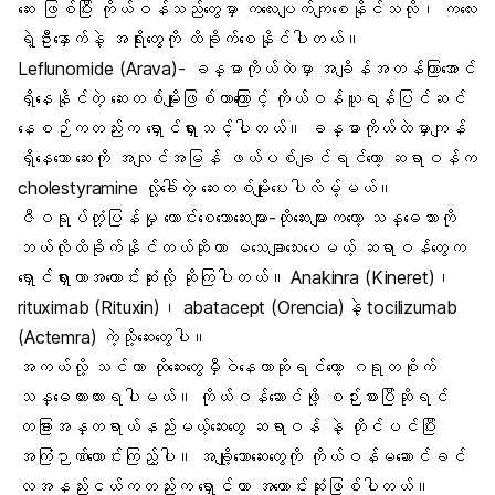
ဆေး ဖြစ်ပြီး ကိုယ်ဝန်သည်တွေမှာ ကလေးပျက်ကျစေနိုင်သလို၊ ကလေး
ရဲ့ဦးနှောက်နဲ့ အရိုးတွေကို ထိခိုက်စေနိုင်ပါတယ်။
Leflunomide (Arava)- ခန္ဓာကိုယ်ထဲမှာ အချိန်အတန်ကြာအောင်
ရှိနေနိုင်တဲ့ ဆေးတစ်မျိုးဖြစ်တာကြောင့် ကိုယ်ဝန်ယူရန်ပြင်ဆင်
နေစဉ်ကတည်းက ရှောင်ရှားသင့်ပါတယ်။ ခန္ဓာကိုယ်ထဲမှာကျန်
ရှိနေသော ဆေးကို အလျင်အမြန် ဖယ်ပစ်ချင်ရင်တော့ ဆရာဝန်က
cholestyramine လို့ခေါ်တဲ့ ဆေးတစ်မျိုးပေးပါလိမ့်မယ်။
ဇီဝရုပ်တုံ့ပြန်မှု ကောင်းစေသောဆေးများ-ထိုဆေးများကတော့ သန္ဓေသားကို
ဘယ်လိုထိခိုက်နိုင်တယ်ဆိုတာ မသေချာသေးပေမယ့် ဆရာဝန်တွေက
ရှောင်ရှားတာအကောင်းဆုံးလို့ ဆိုကြပါတယ်။ Anakinra (Kineret)၊
rituximab (Rituxin)၊ abatacept (Orencia)နဲ့ tocilizumab
(Actemra) ကဲ့သို့ဆေးတွေပါ။
အကယ်လို့ သင်ဟာ ထိုဆေးတွေမှီဝဲနေတာဆိုရင်တော့ ဂရုတစိုက်
သန္ဓေတားထားရပါမယ်။ ကိုယ်ဝန်ဆောင်ဖို့ စဉ်းစားပြီဆိုရင်
တခြားအန္တရာယ်နည်းမယ့်ဆေးတွေ ဆရာဝန် နဲ့ တိုင်ပင်ပြီး
အကြံဉာဏ်တောင်းကြည့်ပါ။ အချို့သောဆေးတွေကို ကိုယ်ဝန်မဆောင်ခင်
လအနည်းငယ်ကတည်းက ရှောင်တာ အကောင်းဆုံးဖြစ်ပါတယ်။