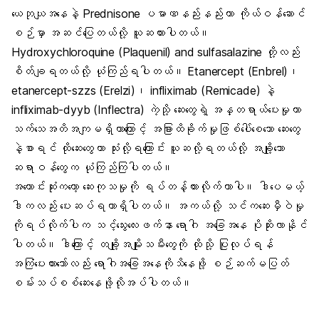
ယေဘုယျအနေနဲ့ Prednisone ပမာဏနည်းနည်းဟာ ကိုယ်ဝန်ဆောင်
စဉ်မှာ အဆင်ပြေတယ်လို့ ယူဆထားပါတယ်။
Hydroxychloroquine (Plaquenil) and sulfasalazine တို့လည်း
စိတ်ချရတယ်လို့ ယုံကြည်ရပါတယ်။ Etanercept (Enbrel)၊
etanercept-szzs (Erelzi)၊ infliximab (Remicade) နဲ့
infliximab-dyyb (Inflectra) ကဲ့သို့ ဆေးတွေရဲ့ အန္တရာယ်ပေးမှုဟာ
သက်သေအတိအကျမရှိတာကြောင့် အခြားထိခိုက်မှုဖြစ်ပေါ်စေသော ဆေးတွေ
နဲ့စာရင် ထိုဆေးတွေဟာ သုံးလို့ရကြောင်း ယူဆလို့ရတယ်လို့ အချို့သော
ဆရာဝန်တွေက ယုံကြည်ကြပါတယ်။
အကောင်းဆုံးကတော့ ဆေးကုသမှုကို ရပ်တန့်ထားလိုက်တာပါ။ ဒါပေမယ့်
ဒါကလည်း ပေးဆပ်ရတာရှိပါတယ်။ အကယ်လို့ သင်ကဆေးမှီဝဲမှု
ကိုရပ်လိုက်ပါက သင့်သွေးလေးဖက်နာ ရောဂါ အခြေအနေ ပိုဆိုးလာနိုင်
ပါတယ်။ ဒါကြောင့် တချို့အမျိုးသမီးတွေကို ထိုသို့ ပြုလုပ်ရန်
အကြံပေးထားသော်လည်း ရောဂါအခြေအနေကိုသိနေဖို့ စဉ်ဆက်မပြတ်
စမ်းသပ်စစ်ဆေးနေဖို့လိုအပ်ပါတယ်။