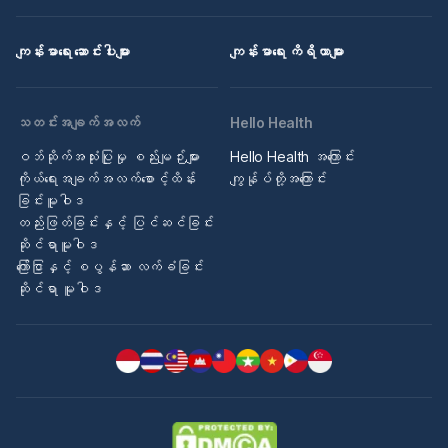
ကျန်းမာရေး ဆောင်းပါးများ
ကျန်းမာရေး ကိရိယာများ
သတင်းအချက်အလက်
Hello Health
ဝဘ်ဆိုက်အသုံးပြုမှု စည်းမျဉ်းများ
Hello Health အကြောင်း
ကိုယ်ရေးအချက်အလက်စောင့်ထိန်း
ကျွန်ုပ်တို့အကြောင်း
ခြင်းမူဝါဒ
တည်းဖြတ်ခြင်းနှင့် ပြင်ဆင်ခြင်း
ဆိုင်ရာမူဝါဒ
ကြော်ငြာနှင့် စပွန်ဆာ လက်ခံခြင်း
ဆိုင်ရာ မူဝါဒ