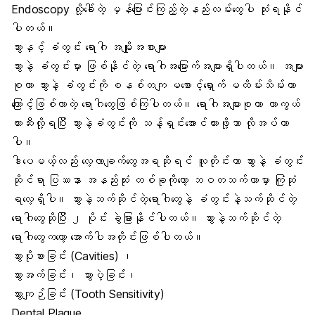
Endoscopy လို့ခေါ်တဲ့ မှန်ပြောင်းကြည့်တဲ့နည်းလမ်းတွေပါ သုံးရနိုင်
ပါတယ်။
သွားနှင့် ခံတွင်း ရောဂါ အမျိုးအစားများ
သွားနဲ့ ခံတွင်းမှာ ဖြစ်နိုင်တဲ့ ရောဂါအမြောက်အများရှိပါတယ်။ အများ
စုဟာ သွားနဲ့ ခံတွင်းကို စနစ်တကျ မစောင့်ရှောက် မထိမ်းသိမ်းတာ
ကြောင့်ဖြစ်လာတဲ့ ရောဂါတွေဖြစ်ကြပါတယ်။ ရောဂါအများစုဟာ ကာကွယ်
တားဆီးလို့ရပြီး သွားနဲ့ခံတွင်းကို သန့်ရှင်းအောင်ထားဖို့သာ လိုအပ်တာ
ပါ။
ဒါပေမယ့်လည်း လေ့လာချက်တွေအရဆိုရင် လူတိုင်းဟာ သွားနဲ့ ခံတွင်း
ဆိုင်ရာ ပြဿနာ အနည်းဆုံး တစ်ခုကိုတော့ ဘဝတသက်တာမှာ ကြုံဆုံ
ရလေ့ရှိပါ။ သွားနဲ့သက်ဆိုင်တဲ့ရောဂါတွေနဲ့ ခံတွင်းနဲ့သက်ဆိုင်တဲ့
ရောဂါတွေဆိုပြီး ၂ ပိုင်း ခွဲခြားနိုင်ပါတယ်။ သွားနဲ့သက်ဆိုင်တဲ့
ရောဂါတွေကတော့ အောက်ပါအတိုင်းဖြစ်ပါတယ်။
သွားပိုးစားခြင်း (Cavities)
၊
သွားအက်ခြင်း၊
သွားပဲ့ခြင်း
၊
သွားကျဉ်ခြင်း (Tooth Sensitivity)
Dental Plaque