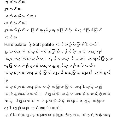
သွားဖုံးကင်ဆာ၊
လျှာကင်ဆာ
၊
နှုတ်ခမ်းကင်ဆာ
၊
မေးရိုးကင်ဆာ၊
လျှာအောက်ပိုင်းက မြင်းခွာပုံနေရာမှာဖြစ်တဲ့ ခံတွင်းကြမ်းပြင်
ကင်ဆာ၊
Hard palate နဲ့ Soft palate ကင်ဆာတို့ပဲဖြစ်ပါတယ်။
လူတစ်ယောက် ခံတွင်းကင်ဆာဖြစ်စေနိုင်တဲ့ အဓိကအကျဆုံး
အချက်တွေကတော့ ဆေးလိပ်၊ ကွမ်းစတာတွေ မှီဝဲတာ၊ ဆေးရွက်ကြီးငုံတာ
တွေဖြစ်တယ်လို့ ကျန်းမာရေးပညာရှင်တွေကဆိုထားပါတယ်။
ခံတွင်းကျန်းမာရေးနှင့် ပြင်ပကျန်းမာရေးပြဿနာများ၏ ဆက်နွယ်
မှု
ခံတွင်းကျန်းမာရေးဆိုပေမယ့် တခြားသော ပြင်ပရောဂါတွေနဲ့လည်း
ဆက်နွယ်နေပါတယ်။ ခံတွင်းကို သန့်စင်အောင်မထားရှိတဲ့အခါ
သွားနဲ့ ခံတွင်းသာမက ခန္ဓာကိုယ်ရဲ့ တခြားနေရာတွနဲ့ တခြားသော
ရောဂါတွေကိုလည်း တွန်းအားပေးပါတယ်။
နှစ်ပေါင်းများစွာ လေ့လာသုတေသနပြုချက်တွေအရ ခံတွင်းကျန်းမာရေး