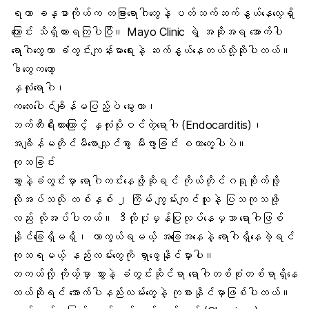
ရဟာ ခန္ဓာကိုယ်က တခြားရောဂါတွေနဲ့ ပတ်သက်ဆက်နွယ်နေလေ့ရှိ
ကြောင်း သိရှိထားရကြပါပြီ။ Mayo Clinic ရဲ့ အဆိုအရ အောက်ပါ
ရောဂါတွေဟာ ခံတွင်းကျန်းမာရေးနဲ့ ဆက်နွယ်နေတယ်လို့ဆိုပါတယ်။
ဒါတွေကတော့
နှလုံးရောဂါ၊
ကလေးပေါင်ချိန်မပြည့်ပဲ မွေးတာ၊
ဘက်တီးရီးယားကြောင့် နှလုံးပိုးဝင်တဲ့ရောဂါ (Endocarditis)၊
အချိန်မတိုင်မီစောလျှင်စွာ မီးဖွားခြင်း စတာတွေပါပဲ။
ကုသခြင်း
သွားနဲ့ခံတွင်းမှာ ရောဂါကင်းနေဖို့ဆိုရင် ကိုယ်တိုင်ဂရုစိုက်ဖို့
လိုအပ်သလို တစ်နှစ် ၂ ကြိမ် ကျွမ်းကျင်သူနဲ့ ပြသကုသဖို့
လည်း လိုအပ်ပါတယ်။ ဒီလိုပုံမှန်ပြုလုပ်နေမှသာ ရောဂါဖြစ်
နိုင်ခြေရှိမရှိ၊ ကာကွယ်ရမယ့် အခြေအနေနဲ့ ရောဂါရှိနေခဲ့ရင်
ကုသရမယ့် နည်းလမ်းတွေကို ရှာဖွေနိုင်မှာပါ။
တကယ်လို့ ကိုယ့်မှာ သွားနဲ့ ခံတွင်းဆိုင်ရာ ရောဂါတစ်စုံတစ်ရာရှိနေ
တယ်ဆိုရင် အောက်ပါနည်းလမ်းတွေနဲ့ ကုစားနိုင်မှာဖြစ်ပါတယ်။