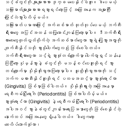
သင့်ခံတွင်းကို များများစားစား ဒုက္ခမပေးနိုင်ပါဘူး။ ဒါပေမယ့်
သကြားဓာတ်များများစားစားရသွားရင်တော့ဖြင့် အခြေအနေက အများကြီး
ပြောင်းလဲသွားပါလိမ့်မယ်။
သကြားဓာတ်ပမာဏကြောင့် အက်ဆစ်ဓာတ် ထုတ်လုပ်ပေးမယ့် ဘက်တီး
ရီးယားတွေ အပြင်းအထန် ထကြွသောင်းကျန်းကြတော့မှာပါ။ ဒီဘက်တီးရီး
ယားလေးတွေထုတ်လွှတ်လိုက်တဲ့ အက်ဆစ်ဓာတ်တွေဟာ သွားရဲ့ ကြွေသွားအလွှာကို
ဖျက်ဆီးနိုင်သလို သွားပိုးပေါက်တွေလည်း ဖြစ်စေပါတယ်။
ဘက်တီးရီးယားတွေဟာ သင့်ရဲ့ သွားဖုံးတစ်လျှောက်မှာ ပေါက်ပွားရှင်သန်နေ
ကြပြီးတော့ ပုံမှန်သွားနဲ့ ခံတွင်းကို မသန့်စင်ပေးဘူးဆိုရင် သွား
တစ်လျှောက်မှာ ပိုမိုတိုးပွားလာကြတော့မှာပါ။ သူတို့တိုးပွားလာတာကို သင့်
ဘက်က မတားဆီးနိုင်ဘူးဆိုရင် ပထမအဆင့်မှာ သွားဖုံးရောင်တာ
(Gingivitis) ဖြစ်မှာဖြစ်ပါတယ်။ ပိုမိုဆိုးရွားတဲ့အခြေအနေမှာ
ရေစီးကမ်းပြိုရောဂါ (Periodontitis) ဖြစ်လာပါလိမ့်မယ်။
သွားဖုံးရောင်တာ (Gingivitis) နဲ့ ရေစီးကမ်းပြိုရောဂါ (Periodontitis)
အပါအဝင် သွားနဲခံတွင်း ကျန်းမာရေးပြဿနာတွေကို ဖြစ်စေနိုင်တဲ့
နောက်ထပ် အခြေအနေတွေ ရှိနေပါတယ်။ ဒါတွေကတော့
ဆေးလိပ်သောက်သုံးတာ
၊