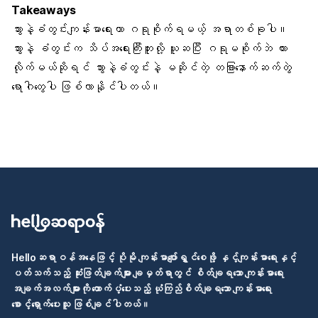
Takeaways
သွားနဲ့ခံတွင်းကျန်းမာရေးဟာ ဂရုစိုက်ရမယ့် အရာတစ်ခုပါ။
သွားနဲ့ ခံတွင်းက သိပ်အရေးကြီးဘူးလို့ ယူဆပြီး ဂရုမစိုက်ဘဲ ထား
လိုက်မယ်ဆိုရင် သွားနဲ့ခံတွင်းနဲ့ မဆိုင်တဲ့ တခြားနောက်ဆက်တွဲ
ရောဂါတွေပါ ဖြစ်လာနိုင်ပါတယ်။
Helloဆရာဝန်အနေဖြင့် ပိုမို ကျန်းမာပျော်ရွှင်စေဖို့ နှင့်ကျန်းမာရေးနှင့်
ပတ်သက်သည့် ဆုံးဖြတ်ချက်များ ချမှတ်ရာတွင် စိတ်ချရသော ကျန်းမာရေး
အချက်အလက်များကို ထောက်ပံ့ပေးသည့် ယုံကြည်စိတ်ချရသော ကျန်းမာရေး
စောင့်ရှောက်ပေးသူ ဖြစ်ချင်ပါတယ်။