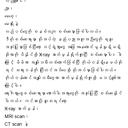
လည်ချောင်း၊
လျှာ၊
မေးစေ့၊
မေးရိုးနဲ့
လည်ပင်းတွေကို စနစ်တကျ စစ်ဆေးမှာဖြစ်ပါတယ်။
ဒီလိုစစ်ဆေးရာမှာ လိုအပ်တဲ့ နည်းပညာအကူအညီတွေကို ရယူ
အသုံးပြုမှာဖြစ်ပြီးတော့ သင့်ရဲ့သွားတွေ အခြေအနေကောင်းမွန်မှုရှိမရှိ
ဆိုတာကို သိနိုင်ဖို့ X-ray ဓာတ်မှန်ရိုက်ကူးပြီး စစ်ဆေးမှာပါ။ ဒါ
ကြောင့် မိမိဟာ အမျိုးသမီးတစ်ယောက်ဖြစ်ပြီး ကိုယ်ဝန်ရှိနေမယ်ဆို
ရင် ဆရာဝန်ကို ကြိုတင်အသိပေးဖို့ လိုအပ်မှာဖြစ်ပါတယ်။
ကိုယ်ဝန်ဆောင်အမျိုးသမီးတွေဟာ ဓာတ်မှန်ရိုက်ကူးဖို့ မသင့်လျော်တာ
ကြောင့်ပါ။
ရောဂါရှာဖွေစစ်ဆေးရာမှာ အောက်ပါအရာတွေကို အသုံးပြုပြီး စစ်ဆေးနိုင်
ပါတယ်။ ကင်ဆာလို့ ယူဆရင်တော့
X-ray ဓာတ်မှန်၊
MRI scan၊
CT scan နဲ့