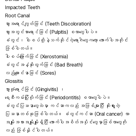
Impacted Teeth
Root Canal
သွားအရောင်ကျွတ်ခြင်း (Teeth Discoloration)
သွားအတွင်းသားရောင်ခြင်း (Pulpitis)
စတာတွေပါပဲ။
ခံတွင်း၊ ပါးစပ်တို့နဲ့သက်ဆိုင်တဲ့ရောဂါတွေကတော့ အောက်ပါအတိုင်း
ဖြစ်ပါတယ်။
ပါးစပ်ခြောက်ခြင်း (Xerostomia)
ခံတွင်းအနံ့ဆိုးထွက်ခြင်း (Bad Breath)
လည်ချောင်းနာခြင်း (Sores)
Glossitis
သွားဖုံးရောင်ခြင်း (Gingivitis)
၊
ရေစီးကမ်းပြိုလိုက်ခြင်း (Periodontitis)
စတာတွေပါပဲ။
ခံတွင်းပြဿနာတွေထဲမှာ ကင်ဆာကလည်း အဖြစ်များပြီး ဆိုးရွားတဲ့
ပြဿနာတစ်ခုဖြစ်ပါတယ်။
ခံတွင်းကင်ဆာ (Oral cancer)
ဟာ
အမျိုးအစားအမျိုးမျိုးရှိပြီး အောက်ပါအစိတ်အပိုင်းတွေမှာဖြစ်တာတွေကို
လည်း ဖြစ်နိုင်ပါတယ်။