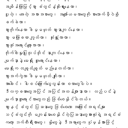
အချိန်ကြာမြင့်စွာ ခံတွင်းနံ့ဆိုးရွားနေတာ၊
ပူတဲ့၊ အေးတဲ့ အစားအစာတွေ၊ အဖျော်ယမကာတွေကို စားသောက်မှီဝဲဖို့
ခက်ခဲတာ၊
သွားကိုက်နေတာ
ဒါမှမဟုတ် သွားနာကျင်နေတာ၊
သွား မကြာခဏ ကျွတ်တာ၊ ဆုံးရှုံးလာတာ၊
သွားဖုံးအရောင်ဖျော့လာတာ၊
ကိုက်ဝါးမှုပြုလုပ်တိုင်း နာကျင်နေတာ၊
မျက်နှာနဲ့ မေးရိုး ဖူးရောင်နေတာ၊
မေးရိုးက တချွတ်ချွတ် မည်နေတတ်တာ၊
သွားအက်ကွဲတာ ဒါမှမဟုတ် ကျိုးတာ၊
အာခေါင်၊ ပါးစပ်ခြောက်သွေ့လွန်းတာ စတာတွေပါပဲ။
ဒီလက္ခဏာတွေအပြင် အပြင်းအထန်ဖျားနာတာ၊ လည်ပင်းနဲ့
မျက်နှာဖူးရောင်တာတွေလည်း ဖြစ်စေနိုင်ပါတယ်။
သွားနှင့် ခံတွင်း ပြဿနာတွေ ဖြစ်စေသော အကြောင်းအရင်းများ
သင့်ခံတွင်းကို မကျန်းမာစေနိုင်တဲ့ပြဿနာတွေအားလုံးရဲ့ အရင်းခံ
ကတော့ ဘက်တီးရီးယားတွေ၊ မှိုတွေနဲ့ ဒီအရာတွေက ပုံမှန်အားဖြင့်