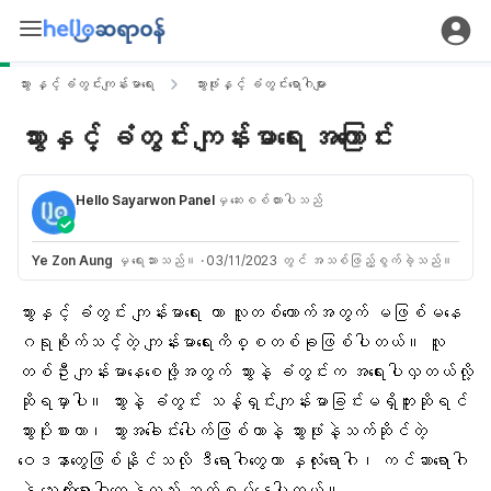
သွား နှင့် ခံတွင်းကျန်းမာရေး
သွားဖုံးနှင့် ခံတွင်းရောဂါများ
သွားနှင့် ခံတွင်း ကျန်းမာရေး အကြောင်း
Hello Sayarwon Panel
မှ ဆေးစစ်ထားပါသည်
Ye Zon Aung
မှ ရေးသားသည်။
·
03/11/2023 တွင် အသစ်ဖြည့်စွက်ခဲ့သည်။
သွားနှင့် ခံတွင်း ကျန်းမာရေး ဟာ လူတစ်ယောက်အတွက် မဖြစ်မနေ
ဂရုစိုက်သင့်တဲ့ ကျန်းမာရေးကိစ္စတစ်ခုဖြစ်ပါတယ်။ လူ
တစ်ဦး ကျန်းမာနေစေဖို့အတွက် သွားနဲ့ ခံတွင်းက အရေးပါလှတယ်လို့
ဆိုရမှာပါ။ သွားနဲ့ ခံတွင်း သန့်ရှင်းကျန်းမာခြင်းမရှိဘူးဆိုရင်
သွားပိုးစားတာ၊
သွားအခေါင်းပေါက်
ဖြစ်တာနဲ့ သွားဖုံးနဲ့သက်ဆိုင်တဲ့
ဝေဒနာတွေဖြစ်နိုင်သလို ဒီရောဂါတွေဟာ နှလုံးရောဂါ၊ ကင်ဆာရောဂါ
နဲ့ သွေးတိုးရောဂါတွေနဲ့လည်း ဆက်စပ်နေပါတယ်။