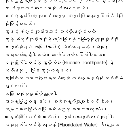
တိုင်းပြည်အများစုမှာ လူ ၁၀၀,၀၀၀ ကို ၁-၁၀ ဦးဝန်းကျင်
ဟာ ခံတွင်းကင်ဆာဝေဒနာကို ခံစားနေရတယ်၊
ဆင်းရဲနွမ်းပါးတဲ့ လူတန်းစားတွေမှာ ခံတွင်းပြဿနာတွေ ဖြစ်နိုင်ခြေ
ပိုမြင့်မားတယ်။
သွားနှင့် ခံတွင်း ကျန်းမာအောင် ဘယ်လိုနေထိုင်မလဲ
သွားနဲ့ ခံတွင်းကျန်းမာဖို့
နဲ့ ရောဂါဖြစ်နိုင်ခြေတွေကို လျှော့ချနိုင်ဖို့
အတွက်ဆိုရင် အခြေခံအားဖြင့် လိုက်နာရမယ့် စည်းမျဉ်း
စည်းကမ်းတွေရှိပါတယ်။ အောက်ပါအတိုင်းဖြစ်ပါတယ်။
ဖလူရိုက်ပါဝင်တဲ့ သွားတိုက်ဆေး (
Fluoride Toothpaste
) နဲ့
တစ်နေ့ကို ၂ ကြိမ် သွားတိုက်ရမယ်၊
သွားကြားထဲက အစာအကြွင်းအကျန်တွေကို တစ်နေ့အနည်းဆုံး တစ်ကြိမ်
ရှင်းလင်းပါ၊
သကြား စားသုံးမှုနှုန်းကို လျှော့ချပါ၊
အာဟာရပြည့်ဝစွာ စားပါ၊ အသီးအရွက်များများပါဝင် ပါစေ၊
အမျှင်ဓာတ်ကြွယ်ဝပြီး အဆီနည်းတဲ့ အစားအစာတွေစားပါ၊
ဆေးရွက်ကြီးပါဝင်တဲ့ ဆေးလိပ်၊ ကွမ်းစတာတွေကို ရှောင်ကျဉ်ပါ၊
ဖလူရိုက်ပါဝင်တဲ့ ရေသန့် (Fluoridated Water) ကို ရွေးချယ်