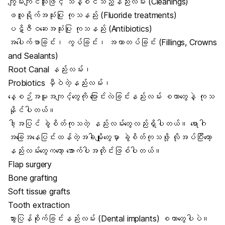
ကျွမ်းကျင်သူဖြင့် သန့်စင်သည့်နည်းလမ်း (Cleanings)
ဖလူရိုက်အသုံးပြု ကုသနည်း (Fluoride treatments)
ပဋိဇီဝဆေးအသုံးပြု ကုသနည်း (Antibiotics)
အပေါက်ဖာခြင်း၊ ကွပ်ခြင်း၊ အကာတပ်ခြင်း (Fillings, Crowns
and Sealants)
Root Canal နည်းလမ်း၊
Probiotics မှီဝဲတဲ့နည်းလမ်း၊
နေ့စဉ်အမူအကျင့်တွေကို ပြောင်းလဲခြင်းနည်းလမ်း စတာတွေနဲ့ ကုသ
နိုင်ပါတယ်။
ဒါ့အပြင် ခွဲစိတ်ကုသတဲ့ နည်းလမ်းတွေလည်းရှိပါတယ်။ ရောဂါ
အခြေအနေပြင်းထန်တဲ့အခါမျိုးတွေမှာ ခွဲစိတ်ကုသဖို့ လိုအပ်ပြီးတော့
နည်းလမ်းတွေကတော့ အောက်ပါအတိုင်းဖြစ်ပါတယ်။
Flap surgery
Bone grafting
Soft tissue grafts
Tooth extraction
သွားပြန်စိုက်ခြင်းနည်းလမ်း (Dental implants) စတာတွေပါပဲ။