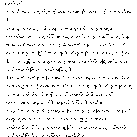
သောက်သုံးပါ၊
ပုံမှန် သွားနဲ့ခံတွင်း ကျန်းမာရေးစစ်ဆေးဖို့ ဆရာဝန်သတ်မှတ်ထား
ပါ။
သွားနှင့် ခံတွင်း ကျန်းမာရေး ပြဿနာရှိနေတဲ့ လက္ခဏာများ
တကယ်တော့ သွားနဲ့ခံတွင်းပြဿနာတွေက ရောဂါလက္ခဏာပြသလာချိန်
မှာ ဆေးခန်းသွားရမယ့် ပြဿနာမျိုးမဟုတ်ပါဘူး။ ဖြစ်နိုင်ရင်
တစ်နှစ်ကို ၁ ကြိမ်လောက် သွားနဲ့ ခံတွင်းကို စစ်ဆေးပေးနေသင့်တာ
ပါ။ တစ်ချို့ပြဿနာတွေက လက္ခဏာက နောက်လိုက်ပြီး ရောဂါကအ
ရင်လာတာမျိုးဖြစ်နေတတ်တာကြောင့်ပါ။
ဒါပေမယ့် ဘယ်လိုအကြောင်းကြောင့်ဖြစ်ပါစေ ရောဂါလက္ခဏာတွေကိုတော့
သိနားလည်ထားသင့်တာတော့ အမှန်ပါ။ သင့်မှာ သွားနဲ့ ခံတွင်းဆိုင်ရာ
ပြဿနာတစ်စုံတစ်ရာရှိနေတယ်ဆိုတာကို သိနိုင်စေမယ့်
လက္ခဏာတွေကတော့ အောက်ပါအတိုင်းပဲဖြစ်ပါတယ်။
ခံတွင်းထဲက နူးညံ့တဲ့နေရာတွေမှာ ပြည်တည်နာတွေဖြစ်တာ၊ နာကျင်
တာတွေ ရက်သတ္တပတ် ၁ ပတ်ထက် ကြာမြင့်လာတာ၊
သွားတိုက်ပြီးတိုင်း ဒါမှမဟုတ် သွားကြားက အစာအကြွင်းအကျန်တွေကို
ရှင်းထုတ်ပြီးတိုင်း သွားဖုံးကြားကနေ သွေးယိုစီးတာ၊