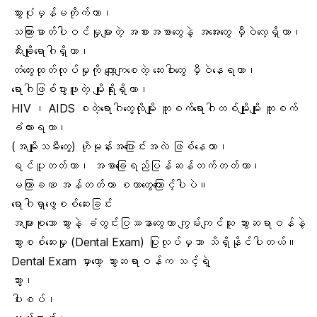
သွားပုံမှန်မတိုက်တာ၊
သကြားဓာတ်ပါဝင်မှုများတဲ့ အစားအစာတွေနဲ့ အအေးတွေ မှီဝဲလေ့ရှိတာ၊
ဆီးချိုရောဂါရှိတာ
၊
တံတွေးထုတ်လုပ်မှုကို လျော့ကျစေတဲ့ ဆေးဝါးတွေ မှီဝဲနေရတာ၊
ရောဂါဖြစ်ပွားဖူးတဲ့ မျိုးရိုးရှိတာ၊
HIV ၊ AIDS စတဲ့ရောဂါတွေလိုမျိုး ကူးစက်ရောဂါတစ်မျိုးမျိုး ကူးစက်
ခံထားရတာ၊
(အမျိုးသမီးတွေ) ဟိုမုန်းအပြောင်းအလဲ ဖြစ်နေတာ၊
ရင်ပူတတ်တာ၊ အစာခြေရည်ပြန်ဆန်တက်တတ်တာ၊
မကြာခဏ အန်တတ်တာ စတာတွေကြောင့်ပါပဲ။
ရောဂါရှာဖွေစစ်ဆေးခြင်း
အများစုသော သွားနဲ့ ခံတွင်းပြဿနာတွေဟာ ကျွမ်းကျင်သူ သွားဆရာဝန်နဲ့
သွားစစ်ဆေးမှု (Dental Exam) ပြုလုပ်မှသာ သိရှိနိုင်ပါတယ်။
Dental Exam မှာတော့ သွားဆရာဝန်က သင့်ရဲ့
သွား၊
ပါးစပ်၊