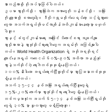
နားလည်ထားဖို့ လိုအပ်မှာဖြစ်ပါတယ်။
ဥပမာ သွားတိုက်ဖို့၊ သွားကြားထဲက အစာတွေကို သန့်စင်ဖို့၊ သကြား
ကို လျှော့စားဖို့ စတာတွေပေါ့။ ဒီလိုဂရုမစိုက်ပေးရင်တော့ သင့်ရဲ့သွားလေး
တွေဟာ အသက်အရွယ်အိုမင်းလာချိန်အထိ ကျန်းမာနေတော့မှာမဟုတ်
ပါဘူး။
သွားနှင့် ခံတွင်း ကျန်းမာရေး အကြောင်း သိကောင်းစရာ အချက်များ
သွားပိုးစားတာနဲ့ သွားဖုံးဆိုင်ရာရောဂါတွေက အရမ်းကို အဖြစ်များပါ
တယ်။ World Health Organization ရဲ့ အဆိုအရဆိုရင်
ကျောင်းနေအရွယ်
ကလေးငယ်
၆၀%-၉၀% အထိဟာ အနည်းဆုံး
သွားနဲ့သက်ဆိုင်တဲ့ ရောဂါတစ်ခုခုရှိနေကြတယ်၊
၁၀၀% နီးပါးသော အရွယ်ရောက်ပြီးသူတိုင်းမှာ သွားပြဿနာတစ်ခုခု
ရှိနေတတ်တယ်၊
အသက် ၃၅-၄၄ နှစ်အကြား အရွယ်ရောက်ပြီးသူတွေရဲ့
၁၅%-၂၀% လောက်မှာ
သွားဖုံးဆိုင်ရာ ရောဂါတွေ
ရှိနေကြတယ်၊
တစ်ကမ္ဘာလုံးက အသက် ၆၅-၇၄ နှစ်အကြား သက်ကြီးရွယ်အို
တွေရဲ့ ၃၀% မှာ မူလသွားတွေ မရှိကြတော့ဘူး၊