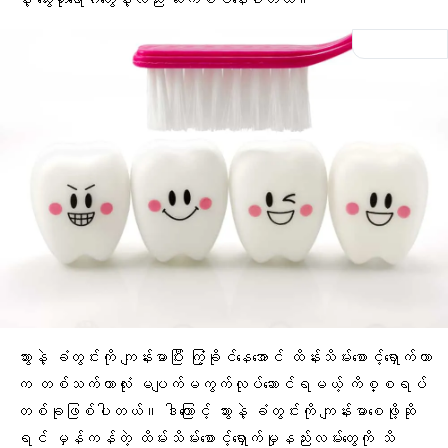
သွားနဲ့ ခံတွင်းကို ကျန်းမာပြီး ကြံ့ခိုင်နေအောင် ထိန်းသိမ်းစောင့်ရှောက်တာ
က တစ်သက်တာလုံး မပျက်မကွက်လုပ်ဆောင်ရမယ့် ကိစ္စရပ်
တစ်ခုဖြစ်ပါတယ်။ ဒါကြောင့် သွားနဲ့ ခံတွင်းကို ကျန်းမာစေဖို့ဆို
ရင် မှန်ကန်တဲ့ ထိမ်းသိမ်းစောင့်ရှောက်မှုနည်းလမ်းတွေကို သိ