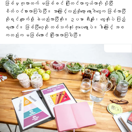
ဖြစ်မှ ကုတာထက် မဖြစ်ခင် ကြိုတင်ကာကွယ်တာကို ပိုပြီး
စိတ်ဝင်စားလာကြပါပြီ။ ဘာကြောင့်လည်းဆိုတော့ ရောဂါတွေက ဖြစ်လာပြီ
ဆိုရင် ပျောက်ဖို့ ခဲယည်းလာပြီကိုး။ ဥပမာ ဆီးချို၊ သွေးတိုးပဲ ကြည့်
ရအောင်။ ဖြစ်ပြီဟေ့ဆို တစ်သက်လုံး ကုပေရော့ပဲ။ ဒါကြောင့် အစ
ကတည်းက မဖြစ်အောင် ကြိုကာလာကြပါပြီ။