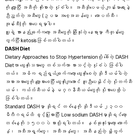
ကို လျှော့ပြီး အဆီကို တိုးစားတဲ့ ပုံစံပါ။ အဆီဆိုပေမယ့် ကျန်းမာရေးနဲ့
ညီညွတ်တဲ့ အဆီတွေ (ဥပမာ အစေ့အဆန်တွေ၊ ထောပတ်သီး၊
အုန်းသီး)ကို စားပေးရမှာပါ။
သူ့ရဲ့ အားနည်းချက်ကတော့ အဆီတွေကို ဖြိုသုံးတဲ့ နေရာမှာ ကီတုန်းတွေ
ထွက်ပြီး ketosisဖြစ်တတ်ပါတယ်။
DASH Diet
Dietary Approaches to Stop Hypertensionလို့ ခေါ်တဲ့ DASH
Dietဟာ သွေးတိုးသမားတွေ တစ်သက်တာ စားသင့်တဲ့ ပုံစံပဲ ဖြစ်ပါ
တယ်။ အဓိက ရည်ရွယ်ချက်ကတော့ သွေးတိုးစေတဲ့ ဆိုဒီယမ်ပါတဲ့
အစားအစာတွေကို လျှော့စားစေပြီး သွေးတိုးကျအောင် ကူညီပေးနိုင်တဲ့ ပိုတက်ဆီ
ယမ်၊ ကယ်လ်ဆီယမ်နဲ့ မဂ္ဂနီဆီယမ်တွေကို ပိုစားပေးဖို့ပဲ
ဖြစ်ပါတယ်။
Standard DASHမှာ ဆိုရင် တစ်နေ့ကို ဆိုဒီယမ် ၂၃၀၀
မီလီဂရမ်ထိ ခွင့်ပြုထားပြီး Low sodium DASHမှာဆိုရင်တော့
တစ်နေ့ကို ၁၅၀၀ပဲ စားလို့ရပါတယ်။ နှစ်ခုလုံးမှာတော့ ကောက်
နှံ၊ အသီးအရွက်တွေ၊ အသီးအနှံတွေ၊ အဆီနည်းတဲ့ နို့ထွက်