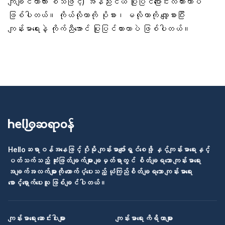
ကျချင်တာလား စသဖြင့်) အနည်းငယ် ပြုပြင်ပြောင်းလဲထားတာပဲ
ဖြစ်ပါတယ်။ ကိုယ်လိုတာကို ပိုစား၊ မလိုတာကို လျှော့စားပြီး
ကျန်းမာရေးနဲ့ ကိုက်ညီအောင် ပြုပြင်ထားတာပဲ ဖြစ်ပါတယ်။
Helloဆရာဝန်အနေဖြင့် ပိုမို ကျန်းမာပျော်ရွှင်စေဖို့ နှင့်ကျန်းမာရေးနှင့်
ပတ်သက်သည့် ဆုံးဖြတ်ချက်များ ချမှတ်ရာတွင် စိတ်ချရသော ကျန်းမာရေး
အချက်အလက်များကို ထောက်ပံ့ပေးသည့် ယုံကြည်စိတ်ချရသော ကျန်းမာရေး
စောင့်ရှောက်ပေးသူ ဖြစ်ချင်ပါတယ်။
ကျန်းမာရေး ဆောင်းပါးများ
ကျန်းမာရေး ကိရိယာများ