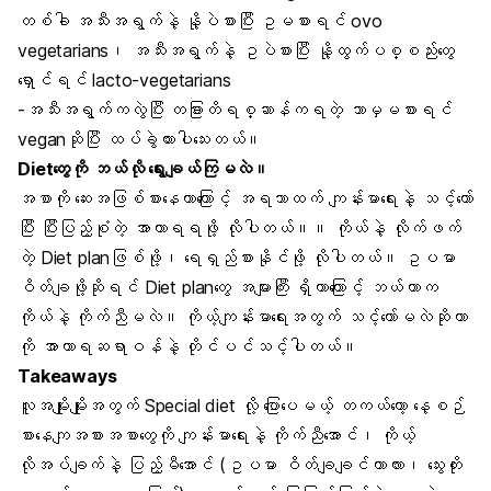
တစ်ခါ အသီးအရွက်နဲ့ နို့ပဲစားပြီး ဥမစားရင် ovo
vegetarians၊ အသီးအရွက်နဲ့ ဥပဲစားပြီး နို့ထွက်ပစ္စည်းတွေ
ရှောင်ရင် lacto-vegetarians
-အသီးအရွက်ကလွဲပြီး တခြားတိရစ္ဆာန်ကရတဲ့ ဘာမှမစားရင်
veganဆိုပြီး ထပ်ခွဲထားပါသေးတယ်။
Dietတွေကို ဘယ်လို ရွေးချယ်ကြမလဲ။
အစာကို ဆေးအဖြစ်စားနေတာကြောင့် အရသာထက် ကျန်းမာရေးနဲ့ သင့်တော်
ပြီး
ပြီးပြည့်စုံတဲ့ အာဟာရ
ရဖို့ လိုပါတယ်။။ ကိုယ်နဲ့ လိုက်ဖက်
တဲ့
Diet plan
ဖြစ်ဖို့၊ ရေရှည်စားနိုင်ဖို့ လိုပါတယ်။ ဥပမာ
ဝိတ်ချဖို့ဆိုရင် Diet planတွေ အများကြီး ရှိတာကြောင့် ဘယ်ဟာက
ကိုယ်နဲ့ ကိုက်ညီမလဲ။ ကိုယ့်ကျန်းမာရေးအတွက် သင့်တော်မလဲဆိုတာ
ကို အာဟာရဆရာဝန်နဲ့ တိုင်ပင်သင့်ပါတယ်။
Takeaways
လူအမျိုးမျိုးအတွက် Special diet လို့ ပြောပေမယ့် တကယ်တော့ နေ့စဉ်
စားနေကျအစားအစာတွေကို
ကျန်းမာရေးနဲ့ ကိုက်ညီ
အောင်၊ ကိုယ့်
လိုအပ်ချက်နဲ့ ပြည့်မီအောင် (ဥပမာ ဝိတ်ချချင်တာလား၊ သွေးတိုး