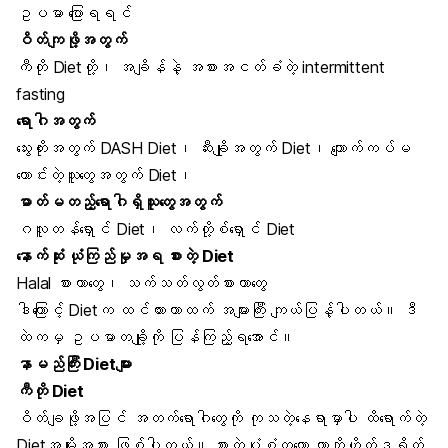
ဥပမာ ပြောရရင်
ဝိတ်ကျဖို့အတွက်
ကီတို Diet
တို့၊ အချိန်နဲ့ အစားအငတ်ခံတဲ့
intermittent
fasting
ရောဂါအတွက်
သွေးတိုးအတွက်
DASH
Diet၊ ဆီးချိုအတွက် Diet၊ ကျောက်ကပ်မ
ကောင်းတဲ့သူတွေအတွက် Diet၊
ဓာတ်မတည့်ရောဂါရှိသူတွေအတွက်
ဂလူတန်ရှောင် Diet
၊ လက်တို့စ်ရှောင် Diet
နောက်ဆုံး ယုံကြည်မှုအရ စားတဲ့ Diet
Halal စားတာတွေ၊
သက်သတ်လွတ်စား
တာတွေ
ဒါကြောင့် Dietက ထင်ထားတာထက် အများကြီး ကျယ်ပြန့်ပါတယ်။ ဒီ
ထဲကမှ ဥပမာတချို့ကို ပြန်ကြည့်ရအောင်။
နာမည်ကြီး Dietများ
ကီတို Diet
ဝိတ်ချဖို့အပြင် အတက်ရောဂါတွေကို ကုသတဲ့နေရာမှာပါ ထိရောက်တဲ့
Dietအမျိုးအစား ဖြစ်ပါတယ်။ စားတဲ့ပုံစံကတော့ ကာဘိုဟိုက်ဒရိတ်