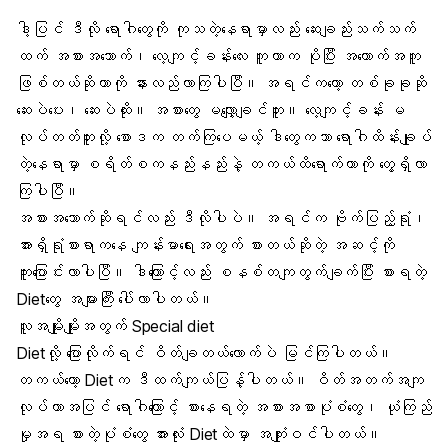
ဒါ့ပြင် ဒီလို ရောဂါတွေကို ကုသတဲ့နေရာမှာလည်း ဆေးချည်းသက်သက်
ထက်
အစားအသောက်
၊ လေ့ကျင့်ခန်းလေး ကူတာက ပိုပြီး အထောက်အကူ
ဖြစ်တယ်ဆိုတာကို နားလည်လာကြပါပြီ။ အရင်ကတော့ တစ်ခုခုဆို
ဆေးပဲပေး၊ ဆေးပဲထိုး။ အစားတွေ မလျှော့ချင်ဘူး။ လေ့ကျင့်ခန်း မ
လုပ်တတ်ဘူးလို့ စောဒက တက်ကြပေမယ့် ဒါတွေကသာ ရောဂါထိန်းချုပ်
တဲ့နေရာမှာ စရိတ်စကနည်းနည်းနဲ့ တကယ်ထိရောက်တာကို တွေ့ရှိလာ
ကြပါပြီ။
အစားအသောက်ဆိုရင်လည်း ဒီလိုပါပဲ။ အရင်က ဗိုက်ပြည့်ရုံ၊
အားရှိရုံစားရာကနေ ကျန်းမာရေးအတွက် စားတယ်ဆိုတဲ့ အဆင့်ကို
ကူးပြောင်းလာပါပြီ။ ဒါကြောင့်လည်း စနစ်တကျတွက်ချက်ပြီး စားရတဲ့
Dietတွေ အများကြီး ပေါ်လာပါတယ်။
လူအမျိုးမျိုးအတွက် Special diet
Dietလို့ ပြောလိုက်ရင်
ဝိတ်ချ
တယ်လောက်ပဲ မြင်ကြပါတယ်။
တကယ်တော့ Dietက ဒီထက်ကျယ်ပြန့်ပါတယ်။ ဝိတ်အတက်အကျ
လုပ်တာအပြင် ရောဂါကြောင့် စားနေရတဲ့ အစားအစာပုံစံတွေ၊ ယုံကြည်
မှုအရ စားတဲ့ပုံစံတွေ အားလုံး Dietထဲမှာ အကျုံးဝင်ပါတယ်။