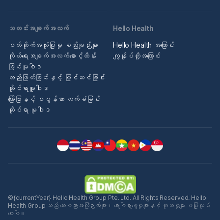
သတင်းအချက်အလက်
Hello Health
ဝဘ်ဆိုက်အသုံးပြုမှု စည်းမျဉ်းများ
Hello Health အကြောင်း
ကိုယ်ရေးအချက်အလက်စောင့်ထိန်း
ကျွန်ုပ်တို့အကြောင်း
ခြင်းမူဝါဒ
တည်းဖြတ်ခြင်းနှင့် ပြင်ဆင်ခြင်း
ဆိုင်ရာမူဝါဒ
ကြော်ငြာနှင့် စပွန်ဆာ လက်ခံခြင်း
ဆိုင်ရာ မူဝါဒ
©{currentYear} Hello Health Group Pte. Ltd. All Rights Reserved. Hello
Health Group သည် ဆေးပညာအကြံဉာဏ်များ၊ ရောဂါရှာဖွေမှုများနှင့် ကုသမှုများ မပြုလုပ်
ပေးပါ။