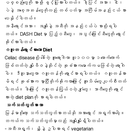
ပစ္စည်းတွေကို စားဖို့ ခွင့်ပြုထားပါတယ်။ ဒါ့ပြင် အသား၊ ငါး၊
ပဲနဲ့ အစေ့အဆန်တွေကိုလည်း တစ်ပတ်မှာ အကြိမ်အနည်းငယ် စား
ပေးနိုင်ပါတယ်။
အနီရောင်အသား၊ အချိုနဲ့ အဆီကို အနည်းငယ်ပဲ စားလို့ရပါ
တယ်။ DASH Dietမှာ ပြည့်ဝဆီတွေ၊ အသွင်ပြောင်းဆီတွေကို ရှောင်
ခိုင်းထားပါတယ်။
ဂလူတန်ရှောင်ထားသော Diet
Celiac diseaseလို့ ခေါ်တဲ့ အူရောဂါဟာ လူ၁၀၀မှာ ၁ယောက်လောက်
ဖြစ်တတ်တဲ့ မျိုးဗီဇနဲ့ဆိုင်တဲ့ ခုခံအားကမောက်ကမဖြစ်တဲ့ ရောဂါ
ပါ။ ဒီလူနာတွေဟာ ဂလူတန်ကို ရှောင်စားရပါတယ်။ ဂလူတန်စား
မိရင် ခုခံအားက မှားပြီးတိုက်ခိုကတာကြောင့် အူသိမ်တွေ ပျက်စီးတတ်
ပါတယ်။ ဒါကြောင့် ဂလူတန်ကြွယ်ဝတဲ့ ဂျုံတွေ၊ ဘာလီတွေကို ရှောင်
ထားတဲ့ diet planကို စားရပါတယ်။
သက်သတ်လွတ်စားတာ
မြန်မာလိုတော့ သက်သတ်လွတ်စားတယ်ဆို အသားရှောင် အရွက်စားပေါ့။
တကယ်က သက်သတ်လွတ်မှာလည်း အမျိုးမျိုးရှိပါတယ်။
-အသီးအရွက်၊ နို့နဲ့ ဥပါစားရင် vegetarian