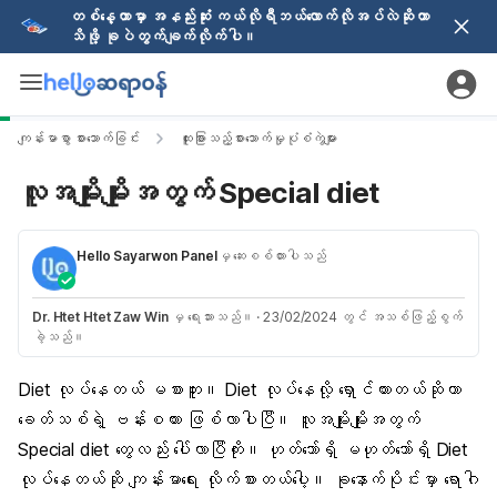
တစ်နေ့တာမှာ အနည်းဆုံး ကယ်လိုရီဘယ်လောက်လိုအပ်လဲဆိုတာ
သိဖို့ ခုပဲတွက်ချက်လိုက်ပါ။
ကျန်းမာစွာ စားသောက်ခြင်း
ထူးခြားသည့်စားသောက်မှုပုံစံကွဲများ
လူအမျိုးမျိုးအတွက် Special diet
Hello Sayarwon Panel
မှ ဆေးစစ်ထားပါသည်
Dr. Htet Htet Zaw Win
မှ ရေးသားသည်။
·
23/02/2024 တွင် အသစ်ဖြည့်စွက်
ခဲ့သည်။
Diet
လုပ်နေတယ် မစားဘူး။ Diet လုပ်နေလို့ ရှောင်ထားတယ်ဆိုတာ
ခေတ်သစ်ရဲ့ ဗန်းစကား ဖြစ်လာပါပြီ။ လူအမျိုးမျိုးအတွက်
Special diet တွေလည်း ပေါ်လာပြီကိုး။ ဟုတ်သော်ရှိ မဟုတ်သော်ရှိ Diet
လုပ်နေတယ်ဆို ကျန်းမာရေး လိုက်စားတယ်ပေါ့။ ခုနောက်ပိုင်းမှာ ရောဂါ