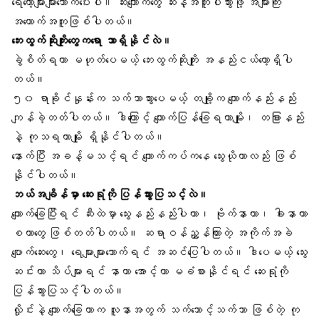
ရေတော့များများသောက်ပေးပါ။ ဆီးကျောက်တွေ ဆီးနဲ့အတူပါသွားဖို့ အများကြီး
အထောက်အကူဖြစ်ပါတယ်။
ဘေးထွက်ဆိုးကျိုးတွေကရော ဘာရှိနိုင်လဲ။
ခွဲစိတ်ရတာ မဟုတ်ပေမယ့် ဘေးထွက်ဆိုးကျိုး အနည်းငယ်တော့ရှိပါ
တယ်။
၅၀ ရာခိုင်နှုန်းက သက်သာသွားပေမယ့် တချို့က ကျောက်နည်းနည်း
ကျန်ခဲ့တတ်ပါတယ်။ ဒါကြောင့် ကျောက်ပြန်ခြေရတာမျိုး၊ တခြားနည်း
နဲ့ ကုသရတာမျိုး ရှိနိုင်ပါတယ်။
နောက်ပြီး အခန့်မသင့်ရင် ကျောက်ကပ်ကနေ သွေးယိုတာလည်း ဖြစ်
နိုင်ပါတယ်။
ဘယ်အချိန်မှာ ဆေးရုံကို ပြန်သွားပြသင့်လဲ။
ကျောက်ခြေပြီးရင်
ဆီးထဲမှာ သွေးနည်းနည်းပါ
တာ၊ ဗိုက်နာတာ၊
ခါးနာ
တာ
စတာတွေ ဖြစ်တတ်ပါတယ်။ ဆရာဝန်ညွှန်ကြားတဲ့ အကိုက်အခဲ
ပျောက်ဆေးတွေ၊
ရေများများသောက်
ရင် အဆင်ပြေပါတယ်။ ဒါပေမယ့် သွေး
ဆင်းတာ သိပ်များရင် နာတာ အောင့်တာ မခံစားနိုင်ရင် ဆေးရုံကို
ပြန်သွားပြသင့်ပါတယ်။
လှိုင်းနဲ့ ကျောက်ခြေတာက လူနာအတွက် သက်သောင့်သက်သာ ဖြစ်တဲ့ ကု