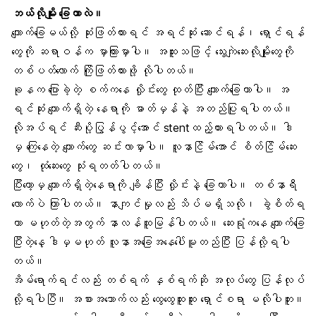
ဘယ်လိုမျိုး ခြေတာလဲ။
ကျောက်ခြေမယ်လို့ ဆုံးဖြတ်ထားရင် အရင်ဆုံး ဆောင်ရန်၊ ရှောင်ရန်
တွေကို ဆရာဝန်က မှာကြားမှာပါ။ အထူးသဖြင့်
သွေးကျဲဆေး
လိုမျိုးတွေကို
တစ်ပတ်လောက် ကြိုဖြတ်ထားဖို့ လိုပါတယ်။
ခုနက ပြောခဲ့တဲ့ စက်ကနေ လှိုင်းတွေ ထုတ်ပြီး ကျောက်ခြေတာပါ။ အ
ရင်ဆုံး ကျောက်ရှိတဲ့ နေရာကို ဓာတ်မှန်နဲ့ အတည်ပြုရပါတယ်။
လိုအပ်ရင် ဆီးပို့ပြွန်ပွင့်အောင် stentထည့်ထားရပါတယ်။ ဒါ
မှ ကြေနေတဲ့ ကျောက်တွေ ဆင်းလာမှာပါ။ လူနာငြိမ်အောင် စိတ်ငြိမ်ဆေး
တွေ၊
ထုံဆေး
တွေ သုံးရတတ်ပါတယ်။
ပြီးတော့မှ ကျောက်ရှိတဲ့နေရာကို ချိန်ပြီး လှိုင်းနဲ့ ခြေတာပါ။ တစ်နာရီ
လောက်ပဲ ကြာပါတယ်။ နာကျင်မှုလည်း သိပ်မရှိသလို၊ ခွဲစိတ်ရ
တာ မဟုတ်တဲ့အတွက် နာလန်ထူမြန်ပါတယ်။ ဆေးရုံကနေ ကျောက်ခြေ
ပြီးတဲ့နေ့ ဒါမှမဟုတ် လူနာအခြေအနေပေါ်မူတည်ပြီး ပြန်လို့ရပါ
တယ်။
အိမ်ရောက်ရင်လည်း တစ်ရက် နှစ်ရက်ဆို အလုပ်တွေ ပြန်လုပ်
လို့ရပါပြီ။ အစားအသောက်လည်း ထွေထွေထူးထူး ရှောင်စရာ မလိုပါဘူး။