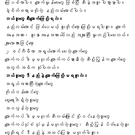
ခြေပစ်တာပါ။ ကျောက်မှုန်လေးတွေ ဖြစ်ပြီး ဆီးနဲ့အတူ ပါသွားမှာပါ။
ခွဲစိတ်စရာမလိုတဲ့ နည်းလမ်းကောင်းပါပဲ။
ဘယ်သူတွေ ဆီးကျောက်ခြေလို့ရလဲ။
နည်းလမ်းကောင်း ဖြစ်ပေမယ့် လူတိုင်းတော့ ခြေလို့မရပါဘူး။ ကျောက်
အနေအထား၊ လူနာအနေအထား ပေါ်လည်း အများကြီး မူတည်ပါသေးတယ်။
များသောအားဖြင့်တော့
၂ စင်တီမီတာ အရွယ်အောက် သေးတဲ့ ကျောက်တွေ
ကျောက်ကပ်
ဒါမှမဟုတ် ကျောက်ကပ်နားနီးတဲ့ ဆီးပို့ပြွန်က ကျောက်တွေ
အတွက် အဓိက သုံးပါတယ်။
ဘယ်သူတွေ ဒီနည်းနဲ့ ကျောက်ခြေလို့မရဘူးလဲ။
အရွယ်အစားကြီးတဲ့ကျောက်တွေ
ကိုယ်ဝန်ဆောင်တွေ
သွေးရောဂါရှိတဲ့သူတွေ
အဝလွန်တဲ့သူတွေ
ကျောက်ကပ် ဒါမှမဟုတ်
ဆီးလမ်းကြောင်း ပိုးဝင်
နေတဲ့သူတွေ
ကျောက်ကပ်ပုံစံ ပုံမှန်မဟုတ်တဲ့သူတွေ၊ ဆီးပို့ပြွန် ပိတ်နေတဲ့သူ
တွေဆိုရင် ဒီနည်းနဲ့ အဆင်ပြေမှာ မဟုတ်ပါဘူး။