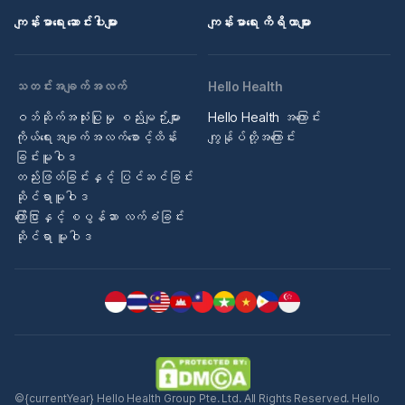
ကျန်းမာရေး ဆောင်းပါးများ
ကျန်းမာရေး ကိရိယာများ
သတင်းအချက်အလက်
Hello Health
ဝဘ်ဆိုက်အသုံးပြုမှု စည်းမျဉ်းများ
Hello Health အကြောင်း
ကိုယ်ရေးအချက်အလက်စောင့်ထိန်း
ကျွန်ုပ်တို့အကြောင်း
ခြင်းမူဝါဒ
တည်းဖြတ်ခြင်းနှင့် ပြင်ဆင်ခြင်း
ဆိုင်ရာမူဝါဒ
ကြော်ငြာနှင့် စပွန်ဆာ လက်ခံခြင်း
ဆိုင်ရာ မူဝါဒ
©{currentYear} Hello Health Group Pte. Ltd. All Rights Reserved. Hello