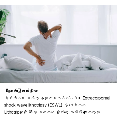
ဆီးကျောက်ခြေတယ်ဆိုတာ
ခွဲစိတ်စရာ မလိုတဲ့ နည်းလမ်းတစ်ခုပါပဲ။ Extracorporeal
shock wave lithotripsy (ESWL) လို့ ခေါ်ပါတယ်။
Lithotriperလို့ ခေါ်တဲ့ စက်ကနေ လှိုင်းတွေ ထုတ်ပြီး ကျောက်တွေကို