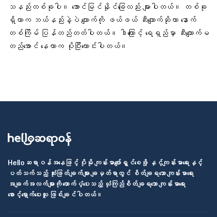
သနည်းတစ်ခုပါ။ အောင်မြင်နိုင်ခြေလည်း များပါတယ်။ တစ်ခု
ရှိတာက ဘယ်နည်းနဲ့ပဲ ကျောက်ကို ဖယ်ဖယ် ဆီးကျောက်ဆိုတာ နောက်
တစ်ကြိမ် ပြန်တည်တတ်ပါတယ်။ ဒါကြေောင့် ရေရှည်မှာ
ဆီးကျောက်မ
တည်
အောင် နေတာက ပိုပြီးကောင်းပါတယ်။
Helloဆရာဝန်အနေဖြင့် ပိုမို ကျန်းမာပျော်ရွှင်စေဖို့ နှင့်ကျန်းမာရေးနှင့်
ပတ်သက်သည့် ဆုံးဖြတ်ချက်များ ချမှတ်ရာတွင် စိတ်ချရသော ကျန်းမာရေး
အချက်အလက်များကို ထောက်ပံ့ပေးသည့် ယုံကြည်စိတ်ချရသော ကျန်းမာရေး
စောင့်ရှောက်ပေးသူ ဖြစ်ချင်ပါတယ်။