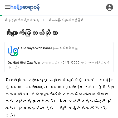
ဆီးနှင့်ကျောက်ကပ်ကျန်းမာရေး
ဆီးလမ်းကြောင်း ကျောက်တည်ခြင်း
ဆီးကျောက်ခြေတယ်ဆိုတာ
Hello Sayarwon Panel
မှ ဆေးစစ်ထားပါသည်
Dr. Htet Htet Zaw Win
မှ ရေးသားသည်။
·
04/11/2020 တွင် အသစ်ဖြည့်စွက်
ခဲ့သည်။
ဆီးကျောက်
ကို ကုသတဲ့နေရာမှာ နည်းလမ်းအမျိုးမျိုးရှိပါတယ်။ စောင့်ကြ
ည့်တာရယ်၊ သောက်ဆေးတွေ ပေးတာရယ်၊
ကျောက်ခြေ
တာရယ်၊ ခွဲစိတ်ကု
သတာရယ်ပေါ့။ ဒီထဲမှာ ကျောက်ခြေတဲ့နည်းလမ်းက တော်တော်ခေတ်စားလာ
သလို အသုံးလည်း များလာပါတယ်။ ဒါဟာ ဘယ်လိုနည်းလမ်းတွေကို သုံး
ထားလဲ။ လူနာအတွက် ကောင်းကျိုး၊ ဆိုးကျိုး ဘာရှိလဲဆိုတာ ပြောပြပေးပါ့
မယ်။