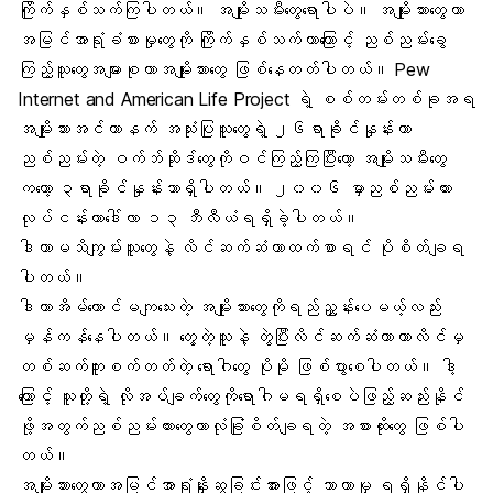
ကြိုက်နှစ်သက်ကြပါတယ်။ အမျိုးသမီးတွေရောပါပဲ။ အမျိုးသားတွေဟာ
အမြင်အာရုံခံစားမှုတွေကို ကြိုက်နှစ်သက်တာကြောင့် ညစ်ညမ်းခွေ
ကြည့်သူတွေအများစုဟာအမျိုးသားတွေ ဖြစ်နေတတ်ပါတယ်။ Pew
Internet and American Life Project ရဲ့ စစ်တမ်းတစ်ခုအရ
အမျိုးသားအင်တာနက် အသုံးပြုသူတွေရဲ့ ၂၆ရာခိုင်နှုန်းဟာ
ညစ်ညမ်းတဲ့ ဝက်ဘ်ဆိုဒ်တွေကိုဝင်ကြည့်ကြပြီးတော့ အမျိုးသမီးတွေ
ကတော့ ၃ရာခိုင်နှုန်းသာရှိပါတယ်။ ၂၀၀၆ မှာညစ်ညမ်းကား
လုပ်ငန်းဟာဒေါ်လာ ၁၃ ဘီလီယံရရှိခဲ့ပါတယ်။
ဒါဟာမသိကျွမ်းသူတွေနဲ့ လိင်ဆက်ဆံတာထက်စာရင် ပိုစိတ်ချရ
ပါတယ်။
ဒါဟာအိမ်ထောင်မကျသေးတဲ့ အမျိုးသားတွေကိုရည်ညွှန်းပေမယ့်လည်း
မှန်ကန်နေပါတယ်။ တွေ့တဲ့သူနဲ့ တွဲပြီးလိင်ဆက်ဆံတာဟာလိင်မှ
တစ်ဆက်ကူးစက်တတ်တဲ့ ရောဂါတွေ ပိုမို ဖြစ်ပွားစေပါတယ်။ ဒါ့
ကြောင့် သူတို့ရဲ့ လိုအပ်ချက်တွေကိုရောဂါမရရှိစေပဲဖြည့်ဆည်းနိုင်
ဖို့အတွက်ညစ်ညမ်းကားတွေဟာလုံခြုံစိတ်ချရတဲ့ အစားထိုးတွေ ဖြစ်ပါ
တယ်။
အမျိုးသားတွေဟာအမြင်အာရုံနှိုးဆွခြင်းအားဖြင့် သာယာမှု ရရှိနိုင်ပါ