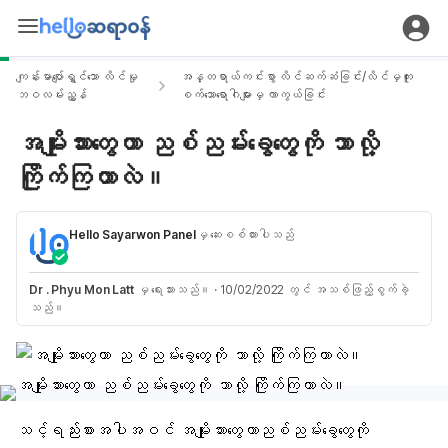
ကျန်းမာပျော်ရွှင်သော လိင်မှု
အန္တရာယ်ကင်းစွာ လိင်ဆက်ဆံခြင်း/လိင်မှကူး
ဘဝလမ်းညွှန်
စက်သောရောဂါများမှ ကာကွယ်ခြင်း
အမျိုးသားတွေဟာ ညစ်ညမ်းခွေတွေကို ဘာလို့
ကြိုက်ကြတာလဲ။
Hello Sayarwon Panel
မှ ဆေးစစ်ထားပါသည်
Dr . Phyu Mon Latt
မှ ရေးသားသည်။
·
10/02/2022 တွင် အသစ်ဖြည့်စွက်ခဲ့
သည်။
သင့်ရည်းစားအပါအဝင် အမျိုးသားတွေဟာညစ်ညမ်းခွေတွေကို