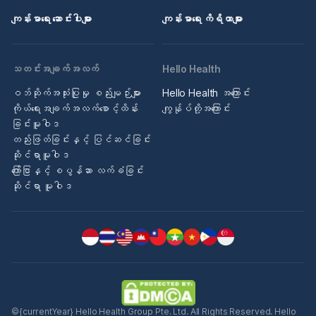
ကျန်းမာရေး ဆောင်းပါးများ
ကျန်းမာရေး ကိရိယာများ
သတင်းအချက်အလက်
Hello Health
ဝဘ်ဆိုက်အသုံးပြုမှု စည်းမျဉ်းများ
Hello Health အကြောင်း
ကိုယ်ရေးအချက်အလက်စောင့်ထိန်း
ကျွန်ုပ်တို့အကြောင်း
ခြင်းမူဝါဒ
တည်းဖြတ်ခြင်းနှင့် ပြင်ဆင်ခြင်း
ဆိုင်ရာမူဝါဒ
ကြော်ငြာနှင့် စပွန်ဆာ လက်ခံခြင်း
ဆိုင်ရာ မူဝါဒ
©{currentYear} Hello Health Group Pte. Ltd. All Rights Reserved. Hello