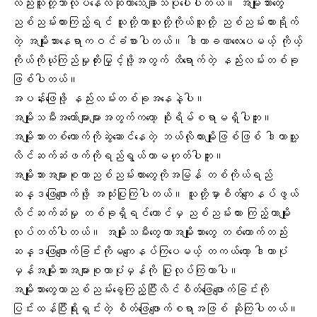
လည်းသူတို့ဘာလုပ်နေလဲဆိုတာသေချာသိပုံပေါ်ပါတယ်။ အမျိုးသားတွေ
ညစ်ညမ်းကားကြည့်ရင် သူတို့ဟာသူတို့ကိုယ်သူတို့ ညစ်ညမ်းကားရိုက်
တဲ့ အမျိုးသားနေရာကဝင်ခံစားပါတယ်။ ဒါဟာခဏလေးပေမယ့် ကိုယ့်
ကိုယ်ကိုယုံကြည်မှုတိုးမြှင့်ဖို့အတွက် ထိရောက်တဲ့ နည်းလမ်းတစ်ခု
ဖြစ်ပါတယ်။
အပန်းဖြေဖို့ နည်းလမ်းတစ်ခုအနေနဲ့ပါ။
အမျိုးသမီးအတော်များများအတွက်ကတော့ စိုးရိမ်စရာမရှိပါဘူး။
အမျိုးသားတစ်ယောက်ကိုဆွဲဆောင်နေတဲ့ ဘယ်လိုကားမျိုးဖြစ်ဖြစ် ဒါဟာသူ့
လိင်ဆက်ဆံဖက်ကိုရည်ရွယ်တာမဟုတ်ပါဘူး။
အမျိုးသားအများစုဟာညစ်ညမ်းကားတွေကိုအမြန် တစ်ကိုယ်ရည်
ဆန္ဒဖြေဖျောက်ဖို့ အသုံးပြုကြပါတယ်။ သူတို့မှာစိတ်ကျေနပ်ဖွယ်
လိင်ဆက်ဆံမှု တစ်ခုရှိရင်တောင်မှ ညစ်ညမ်းကား ကြည့်တာမျိုး
လုပ်တတ်ပါတယ်။ အမျိုးသမီးတွေဟာအမျိုးသားတွေ တစ်ယောက်တည်း
ဆန္ဒဖြေဖျောက်ခြင်းကိုမကျေနပ်ကြပေမယ့် တကယ်တော့ ဒါဟာပုံ
မှန်အမျိုးသားအများစုဟာပုံမှန်ကို ပြုလုပ်ကြတာပါ။
အမျိုးသားတွေဟာညစ်ညမ်းခွေကြည့်ပြီးလိင်စိတ်ဖြေဖျောက်ခြင်းကို
ပြင်းထန်ပြီးရိုးရှင်းတဲ့ စိတ်ဖြေဖျောက်စရာအဖြစ် ဆိုကြပါတယ်။