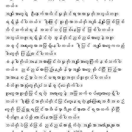
တယ်။
အမျိုးသားတွေရဲ့ ဦးနှောက်ဟာလိင်မှုဆိုင်ရာသာယာမှုကိုအလွယ်တကူ
ရရှိနိုင်ပါတယ်။ ဒါ့ကြောင့် သူတို့ဟာဘယ်လိုအချိန်မျိုးဖြစ်ဖြစ်
လိင်ဆက်ဆံရန် အဆင်သင့်ဖြစ်နေခြင်း ဖြစ်ပါတယ်။
အလွယ်တကူရရှိနိုင်တဲ့ အွန်လိုင်းညစ်ညမ်းကားတွေနဲ့အတူ
အခွင့်အရေးတွေဟာအမြဲရှိနေပါတယ်။ ဒါ့ပြင် အမျိုးသားတွေကလည်း
ဒါတွေကို ကြည့်ချင်ပါတယ်။
ခန္ဓါကိုယ်အနေအထားပြောင်းလဲမှုကိုအမျိုးသားတွေကြိုက်နှစ်သက်ပါ
တယ်။ ညစ်ညမ်းကားကြည့်နေချိန်မှာအမျိုးသားတွေ ထိုင်ပြီး ကြည့်ကာ
သာယာနေစဉ်မှာပဲကင်မရာဟာသူ့အလုပ်သူလုပ်ပါတယ်။
စိတ်ကူးအာရုံတွေကိုပျံသန်းခွင့်ပေးလိုက်ပါ။
လူတွေဟာသူတို့မြင်ရတဲ့ အရောတွေနဲ့ အမြဲဆက်စပ်တွေးတောလေ့ရှိပါ
တယ်။ ဒါ့ကြောင့်သာကိုယ်တိုင်မြင်တွေ့နေရတဲ့ ဖျော်ဖြေရေးအစီအစဉ်
တွေကို ကြည့်ရှုရခြင်းဟာအိမ်မှာသီချင်းနားထောင်ရတာထက် ပိုပြီး
စိတ်ကျေနပ်ဖို့ ကောင်းနေတာဖြစ်ပါတယ်။
ဘယ်လိုပဲဖြစ်ဖြစ် ညစ်ညမ်းကားရိုက်တဲ့ အမျိုးသားအတော်များများဟာ