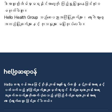
ဒါဟာသူတို့အိမ်မှာမရနိုင်တာတွေကို ကြည့်ရှုပြုမူနေခြင်းလုံးဝ
မဟုတ်ပါဘူး။
Hello Health Group သည်ဆေးပညာအကြံပြုချက်များ၊ ရောဂါရှာဖွေ
အတည်ပြုချက်များနှင့် ကုသမှုများ မပြုလုပ်ပေးပါ။
Helloဆရာဝန်အနေဖြင့် ပိုမို ကျန်းမာပျော်ရွှင်စေဖို့ နှင့်ကျန်းမာရေးနှင့်
ပတ်သက်သည့် ဆုံးဖြတ်ချက်များ ချမှတ်ရာတွင် စိတ်ချရသော ကျန်းမာရေး
အချက်အလက်များကို ထောက်ပံ့ပေးသည့် ယုံကြည်စိတ်ချရသော ကျန်းမာရေး
စောင့်ရှောက်ပေးသူ ဖြစ်ချင်ပါတယ်။