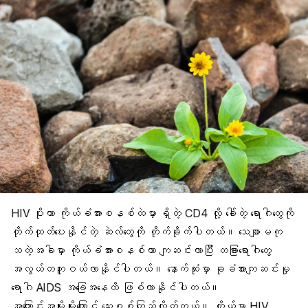
HIV ပိုးဟာ
ကိုယ်ခံအားစနစ်
ထဲမှာ ရှိတဲ့ CD4 လို့ ခေါ်တဲ့ ရောဂါတွေကို
တိုက်ထုတ်ပေးနိုင်တဲ့ ဆဲလ်တွေကို တိုက်ခိုက်ပါတယ်။ သေချာမကု
သတဲ့အခါမှာ ကိုယ်ခံအားစနစ်ဟာ ကျဆင်းလာပြီး တခြားရောဂါတွေ
အလွယ်တကူဝယ်လာနိုင်ပါတယ်။ နောက်ဆုံးမှာ
ခုခံအားကျဆင်းမှု
ရောဂါ AIDS
အခြေအနေထိ ဖြစ်လာနိုင်ပါတယ်။
အကြောင်းအမျိုးမျိုးကြောင့် သွေးစစ်ကြည့်လိုက်တယ်။ ကိုယ့်မှာ
HIV