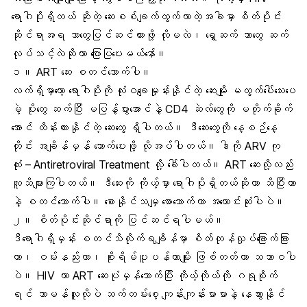
ရောဂါပိုး
ရှိတယ် ဆိုတဲ့ ဆေးစစ်ချက်ထွက်လာတဲ့အခါမှာ စိတ်ပိုင်း
ဆိုင်ရာအရ ဘာတွေပြင်ဆင်ထားဖို့ လိုမလဲ၊ ရှေ့ဆက် ဘာတွေ ဆက်
လုပ်သင့်လဲဆိုတာ ပြောပြပေးမယ်နော်။
၁။ ART ဆေး စတင်သောက်ပါ။
လက်ရှိမှာတော့ ရောဂါပိုးကို လုံးဝချေမှုန်းနိုင်တဲ့ ဆေးမျိုး မထွက်ပေါ်သေးပေ
မဲ့ ပိုးတွေ ဆက်ပြီး မပြန့်ပွားအောင်နဲ့ CD4 ဆဲလ်တွေကို မတိုက်ခိုက်
အောင် ထိန်းထားနိုင်တဲ့ ဆေးတွေ ရှိပါတယ်။ ဒီဆေးတွေကို နေ့စဉ်နေ့
တိုင်း အချိန်မှန် သောက်ပေးဖို့ လိုအပ်ပါတယ်။ ဒါကို
ARV ကု
ထုံး
– Antiretroviral Treatment လို့ ခေါ်ပါတယ်။ ART ဆေးလို့လည်း
လူသိများကြပါတယ်။ ဒီဆေးကို ကိုယ့်မှာ ရောဂါပိုးရှိတယ်ဆိုတာ သိပြီးတာ
နဲ့ စတင်သောက်ပါ။ စောနိုင်သမျှ စောသောက်တာ အကောင်းဆုံးပါပဲ။
၂။ စိတ်ပိုင်းဆိုင်ရာကို ပြင်ဆင်ရပါမယ်။
ဒီရောဂါရှိမှန်း စတင်သိလိုက်ရချိန်မှာ စိတ်တုန်လှုပ်ခြောက်ခြား
တာ၊ ဝမ်းနည်းတာ၊
စိုးရိမ်ပူပန်တာ
မျိုး ဖြစ်တတ်တာ သဘာဝပါ
ပဲ။ HIV ဟာ ART ဆေးပုံမှန်သောက်ပြီး ကိုယ့်ကိုယ်ကို ဂရုစိုက်
ရင် သာမန်လူလိုပဲ သက်တမ်းစေ့ ကျန်းကျန်းမာမာနဲ့ နေသွားနိုင်