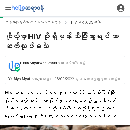
ကျန်းမာပျော်ရွှင်သော လိင်မှုဘဝလမ်းညွှန်
HIV နှင့် AIDS ရောဂါ
ကိုယ့်မှာ HIV ပိုးရှိမှန်း သိပြီးသွားရင် ဘာ
ဆက်လုပ်မလဲ
Hello Sayarwon Panel
မှ ဆေးစစ်ထားပါသည်
Ye Myo Myat
မှ ရေးသားသည်။
·
16/03/2022 တွင် အသစ်ဖြည့်စွက်ခဲ့သည်။
HIV ဆိုတာ
လိင်မှတစ်ဆင့် ကူးစက်
တတ်တဲ့ ရောဂါပိုးဖြစ်ပြီး
ကိုယ်ခံအားကို အဓိကထား တိုက်ခိုက်တဲ့ ရောဂါလည်း ဖြစ်ပါတယ်။
မိခင်မှတစ်ဆင့်၊ ဆေးထိုးအပ်ကို မျှဝေသုံးစွဲရာမှ ဖြစ်စေ၊
ရောဂါပိုးရှိသူရဲ့ သုက်၊ သွေးကို ထိတွေ့မိရာကနေ ကူးစက်ပါတယ်။