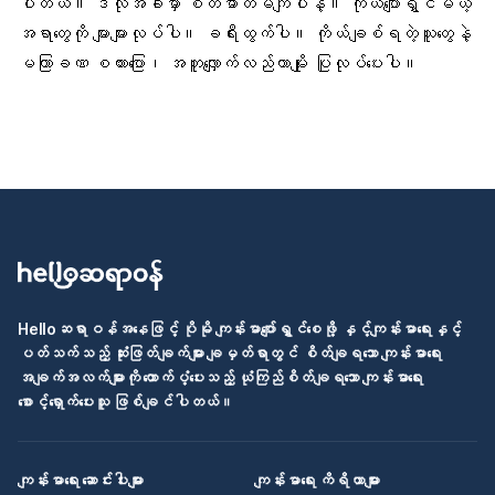
ပါတယ်။ ဒီလိုအခါမှာ စိတ်ဓာတ်မကျပါနဲ့။ ကိုယ်ပျော်ရွှင်မယ့်
အရာတွေကို များများလုပ်ပါ။ ခရီးထွက်ပါ။ ကိုယ်ချစ်ရတဲ့သူတွေနဲ့
မကြာခဏ စကားပြော၊ အတူလျှောက်လည်တာမျိုး ပြုလုပ်ပေးပါ။
Helloဆရာဝန်အနေဖြင့် ပိုမို ကျန်းမာပျော်ရွှင်စေဖို့ နှင့်ကျန်းမာရေးနှင့်
ပတ်သက်သည့် ဆုံးဖြတ်ချက်များ ချမှတ်ရာတွင် စိတ်ချရသော ကျန်းမာရေး
အချက်အလက်များကို ထောက်ပံ့ပေးသည့် ယုံကြည်စိတ်ချရသော ကျန်းမာရေး
စောင့်ရှောက်ပေးသူ ဖြစ်ချင်ပါတယ်။
ကျန်းမာရေး ဆောင်းပါးများ
ကျန်းမာရေး ကိရိယာများ