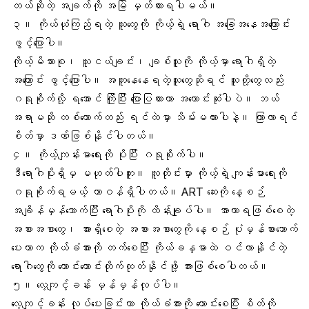
တယ်ဆိုတဲ့ အချက်ကို အမြဲ မှတ်ထားရပါမယ်။
၃။ ကိုယ်ယုံကြည်ရတဲ့ သူတွေကို ကိုယ့်ရဲ့ ရောဂါ အခြေအနေအကြောင်း
ဖွင့်ပြောပါ။
ကိုယ့်မိသားစု၊ သူငယ်ချင်း၊ ချစ်သူကို ကိုယ့်မှာ ရောဂါရှိတဲ့
အကြောင်း ဖွင့်ပြောပါ။ အတူနေနေရတဲ့သူတွေဆိုရင် သူတို့တွေလည်း
ဂရုစိုက်လို့ ရအောင် ကြိုပြီး ပြောပြထားတာ အကောင်းဆုံးပါပဲ။ ဘယ်
အရာမဆို တစ်ယောက်တည်း ရင်ထဲမှာ သိမ်းမထားပါနဲ့။ ကြာလာရင်
စိတ်မှာ ဒဏ်ဖြစ်နိုင်ပါတယ်။
၄။ ကိုယ့်ကျန်းမာရေးကို ပိုပြီး ဂရုစိုက်ပါ။
ဒီရောဂါပိုးရှိမှ မဟုတ်ပါဘူး။ လူတိုင်းမှာ ကိုယ့်ရဲ့
ကျန်းမာရေး
ကို
ဂရုစိုက်ရမယ့် တာဝန်ရှိပါတယ်။ ART ဆေးကို နေ့စဉ်
အချိန်မှန်သောက်ပြီး ရောဂါပိုးကို ထိန်းချုပ်ပါ။
အာဟာရ
ဖြစ်စေတဲ့
အစားအစာတွေ၊ အားရှိစေတဲ့ အစားအစာတွေကို နေ့စဉ် ပုံမှန်စားသောက်
ပေးတာက ကိုယ်ခံအားကို တက်စေပြီး ကိုယ်ခန္ဓာထဲ ဝင်လာနိုင်တဲ့
ရောဂါတွေကို ကောင်းကောင်းတိုက်ထုတ်နိုင်ဖို့ အားဖြစ်စေပါတယ်။
၅။ လေ့ကျင့်ခန်း မှန်မှန်လုပ်ပါ။
လေ့ကျင့်ခန်း လုပ်ပေးခြင်းဟာ
ကိုယ်ခံအား
ကို ကောင်းစေပြီး စိတ်ကို