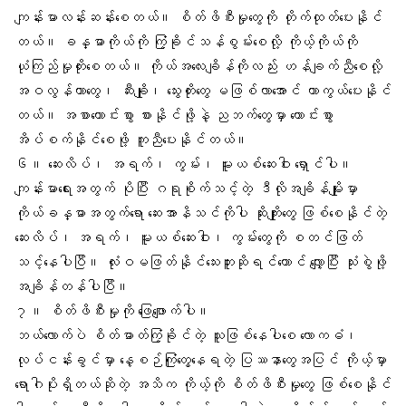
ကျန်းမာလန်းဆန်းစေတယ်။
စိတ်ဖိစီးမှု
တွေကို တိုက်ထုတ်ပေးနိုင်
တယ်။ ခန္ဓာကိုယ်ကို ကြံ့ခိုင်သန်စွမ်းစေလို့ ကိုယ့်ကိုယ်ကို
ယုံကြည်မှုတိုးစေတယ်။ ကိုယ်အလေးချိန်ကိုလည်း ဟန်ချက်ညီစေလို့
အဝလွန်တာတွေ၊ ဆီးချို၊ သွေးတိုးတွေ မဖြစ်လာအောင် ကာကွယ်ပေးနိုင်
တယ်။ အစာကောင်းစွာ စားနိုင်ဖို့နဲ့ ညဘက်တွေမှာ ကောင်းစွာ
အိပ်စက်နိုင်စေဖို့ ကူညီပေးနိုင်တယ်။
၆။ ဆေးလိပ်၊ အရက်၊ ကွမ်း၊ မူးယစ်ဆေးဝါး ရှောင်ပါ။
ကျန်းမာရေးအတွက် ပိုပြီး ဂရုစိုက်သင့်တဲ့ ဒီလိုအချိန်မျိုးမှာ
ကိုယ်ခန္ဓာအတွက်ရော ဆေးအာနိသင်ကိုပါ ဆိုးကျိုးတွေ ဖြစ်စေနိုင်တဲ့
ဆေးလိပ်၊ အရက်၊ မူးယစ်ဆေးဝါး၊ ကွမ်းတွေကို စတင်ဖြတ်
သင့်နေပါပြီ။ လုံးဝမဖြတ်နိုင်သေးဘူးဆိုရင်တောင် လျှော့ပြီး သုံးစွဲဖို့
အချိန်တန်ပါပြီ။
၇။ စိတ်ဖိစီးမှုကို ဖြေဖျောက်ပါ။
ဘယ်လောက်ပဲ စိတ်ဓာတ်ကြံ့ခိုင်တဲ့ သူဖြစ်နေပါစေ လောကဓံ၊
လုပ်ငန်းခွင်မှာ နေ့စဉ်ကြုံတွေ့နေရတဲ့ ပြဿနာတွေအပြင် ကိုယ့်မှာ
ရောဂါပိုးရှိတယ်ဆိုတဲ့ အသိက ကိုယ့်ကို စိတ်ဖိစီးမှုတွေ ဖြစ်စေနိုင်