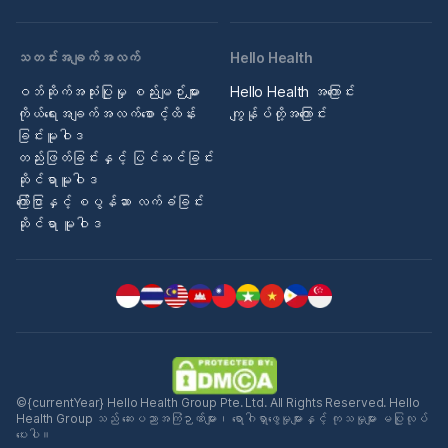
သတင်းအချက်အလက်
Hello Health
ဝဘ်ဆိုက်အသုံးပြုမှု စည်းမျဉ်းများ
Hello Health အကြောင်း
ကိုယ်ရေးအချက်အလက်စောင့်ထိန်း
ကျွန်ုပ်တို့အကြောင်း
ခြင်းမူဝါဒ
တည်းဖြတ်ခြင်းနှင့် ပြင်ဆင်ခြင်း
ဆိုင်ရာမူဝါဒ
ကြော်ငြာနှင့် စပွန်ဆာ လက်ခံခြင်း
ဆိုင်ရာ မူဝါဒ
©{currentYear} Hello Health Group Pte. Ltd. All Rights Reserved. Hello
Health Group သည် ဆေးပညာအကြံဉာဏ်များ၊ ရောဂါရှာဖွေမှုများနှင့် ကုသမှုများ မပြုလုပ်
ပေးပါ။