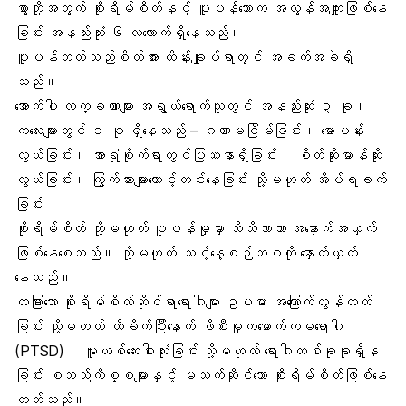
စွာတို့အတွက် စိုးရိမ်စိတ်နှင့် ပူပန်သောက အလွန်အကျူးဖြစ်နေ
ခြင်း အနည်းဆုံး ၆ လလောက်ရှိနေသည်။
ပူပန်တတ်သည့်စိတ်အား ထိန်းချုပ်ရာတွင် အခက်အခဲရှိ
သည်။
အောက်ပါ လက္ခဏာများ အရွယ်ရောက်သူတွင် အနည်းဆုံး ၃ ခု၊
ကလေးများတွင် ၁ ခု ရှိနေသည် – ဂဏာမငြိမ်ခြင်း၊ မောပန်း
လွယ်ခြင်း၊ အာရုံစိုက်ရာတွင်ပြဿနာရှိခြင်း၊ စိတ်ဆိုးမာန်ဆိုး
လွယ်ခြင်း၊ ကြွက်သားများတောင့်တင်းနေခြင်း သို့မဟုတ် အိပ်ရခက်
ခြင်း
စိုးရိမ်စိတ် သို့မဟုတ် ပူပန်မှုမှာ သိသိသာသာ အနှောက်အယှက်
ဖြစ်နေစေသည်။ သို့မဟုတ် သင့်နေ့စဉ်ဘဝကို နှောက်ယှက်
နေသည်။
တခြားသော စိုးရိမ်စိတ်ဆိုင်ရာရောဂါများ ဥပမာ အကြောက်လွန်တတ်
ခြင်း သို့မဟုတ် ထိခိုက်ပြီးနောက် ဖိစီးမှုကမောက်ကမရောဂါ
(PTSD)၊ မူးယစ်ဆေးဝါးသုံးခြင်း သို့မဟုတ် ရောဂါတစ်ခုခုရှိန
ခြင်း စသည်ကိစ္စများနှင့် မသက်ဆိုင်သော စိုးရိမ်စိတ်ဖြစ်နေ
တတ်သည်။