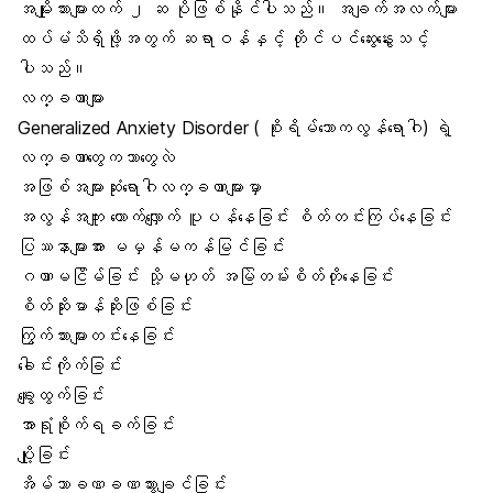
အမျိုးသားများထက် ၂ ဆ ပိုဖြစ်နိုင်ပါသည်။ အချက်အလက်များ
ထပ်မံသိရှိဖို့အတွက် ဆရာဝန်နှင့် တိုင်ပင်ဆွေးနွေးသင့်
ပါသည်။
လက္ခဏာများ
Generalized Anxiety Disorder ( စိုးရိမ်သောကလွန်ရောဂါ) ရဲ့
လက္ခဏာတွေကဘာတွေလဲ
အဖြစ်အများဆုံးရောဂါလက္ခဏာများမှာ
အလွန်အကျူး တောက်လျှောက် ပူပန်နေခြင်း စိတ်တင်းကြပ်နေခြင်း
ပြဿနာများအား မမှန်မကန်မြင်ခြင်း
ဂဏာမငြိမ်ခြင်း သို့မဟုတ် အမြဲတမ်းစိတ်တိုနေခြင်း
စိတ်ဆိုးမာန်ဆိုးဖြစ်ခြင်း
ကြွက်သားများတင်းနေခြင်း
ခေါင်းကိုက်ခြင်း
ချွေးထွက်ခြင်း
အာရုံစိုက်ရခက်ခြင်း
ပျို့ခြင်း
အိမ်သာခဏခဏသွားချင်ခြင်း