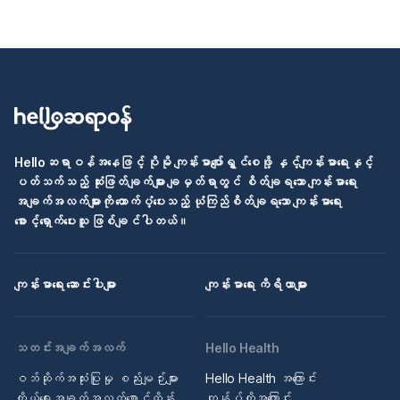
Helloဆရာဝန်အနေဖြင့် ပိုမို ကျန်းမာပျော်ရွှင်စေဖို့ နှင့်ကျန်းမာရေးနှင့်
ပတ်သက်သည့် ဆုံးဖြတ်ချက်များ ချမှတ်ရာတွင် စိတ်ချရသော ကျန်းမာရေး
အချက်အလက်များကို ထောက်ပံ့ပေးသည့် ယုံကြည်စိတ်ချရသော ကျန်းမာရေး
စောင့်ရှောက်ပေးသူ ဖြစ်ချင်ပါတယ်။
ကျန်းမာရေး ဆောင်းပါးများ
ကျန်းမာရေး ကိရိယာများ
သတင်းအချက်အလက်
Hello Health
ဝဘ်ဆိုက်အသုံးပြုမှု စည်းမျဉ်းများ
Hello Health အကြောင်း
ကိုယ်ရေးအချက်အလက်စောင့်ထိန်း
ကျွန်ုပ်တို့အကြောင်း