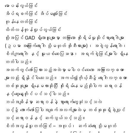
မောပန်းလွယ်ခြင်း
အိပ်ရခက်ခြင်း အိပ်မပျော်ခြင်း
တုန်နေတတ်ခြင်း
ထိတ်လန့်တုန်လှုပ်လွယ်ခြင်း
ထို့အပြင် GAD ရှိသောသူများမှာ တခြားသော စိုးရိမ်မှုဆိုင်ရာရောဂါများ
(ဥပမာ အကြောက်ရောဂါ သို့မဟုတ် ဖိုးဘီးယားများ)၊ အစွဲလွန်ရောဂါ၊
စိတ်ကျရောဂါ နှင့် မူးယစ်ဆေးပြဿနာ၊ အရက်စွဲခြင်းများပါ ရှိနေ
တတ်ပါသည်။
အထက်တွင်ဖော်ပြထားသည့်အထဲမှာမပါဝင်သေးသော အခြားလက္ခဏာ
များလည်း ရှိနိုင်ပါသေးသည်။ အကယ်၍ကိုယ့်ဆီ၌ ရောဂါလက္ခဏာ
တစ်ခုခုများ ရှိနေမလားဆိုပြီး စိုးရိမ်နေမည်ဆိုပါက ဆရာဝန်
နှင့်ဆွေးနွေးတိုင်ပင်သင့်ပါသည်။
ဘယ်အချိန်မှာ ဆရာဝန်နဲ့ သွားရောက်တွေ့ဆုံသင့်သလဲ
သင့်၌ အောက်ဖော်ပြပါအချက်အလက်များထဲမှ တစ်ခုခုရှိခဲ့လျှင်
သင့်ဆရာဝန်နှင့် ဆက်သွယ်သင့်သည်။
စိတ်အလွန်ပူတတ်ခြင်း – အလုပ်၊ ဆက်ဆံရော သို့မဟုတ်