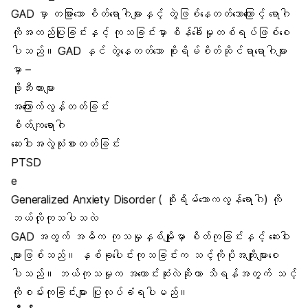
GAD မှာ တခြားသော စိတ်ရောဂါများနှင့် တွဲဖြစ်နေတတ်သောကြောင့် ရောဂါ
ကိုအတည်ပြုခြင်းနှင့် ကုသခြင်းမှာ စိန်ခေါ်မှုတစ်ရပ်ဖြစ်စေ
ပါသည်။ GAD နှင် တွဲနေတတ်သော စိုးရိမ်စိတ်ဆိုင်ရာရောဂါများ
မှာ –
ဖိုးဘီးယားများ
အကြောက်လွန်တတ်ခြင်း
စိတ်ကျရောဂါ
ဆေးဝါးအလွဲသုံးစားတတ်ခြင်း
PTSD
e
Generalized Anxiety Disorder ( စိုးရိမ်သောကလွန်ရောဂါ) ကို
ဘယ်လိုကုသပါသလဲ
GAD အတွက် အဓိက ကုသမှုနှစ်မျိုးမှာ စိတ်ကုခြင်းနှင့် ဆေးဝါး
များဖြစ်သည်။ နှစ်ခုပေါင်းကုသခြင်းက သင့်ကိုပိုအကျိုးများစေ
ပါသည်။ ဘယ်ကုသမှုက အကောင်းဆုံးလဲဆိုတာ သိရန်အတွက် သင့်
ကိုစမ်းကုခြင်းများ ပြုလုပ်ခံရပါမည်။