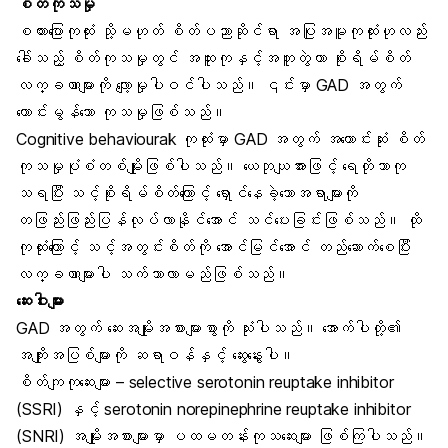
စိတ်ကုသမှု
စကားပြောကုထုံး သို့မဟုတ် စိတ်ပညာဆိုင်ရာ အပြုအမူကုထုံးဟုလည်း
ခေါ်သည့် စိတ်ကုသမှုတွင် အထူးကုနှင့်အတူတွဲကာ စိုးရိမ်စိတ်
လက္ခဏာများကို လျော့မှုပါဝင်ပါသည်။ ၎င်းမှာ GAD အတွက်
ကောင်းမွန်သော ကုသမှုဖြစ်သည်။
Cognitive behaviourak ကုထုံးမှာ GAD အတွက် အကောင်းဆုံး စိတ်
ကုသမှုပုံစံတစ်မျိုးဖြစ်ပါသည်။ ယေဘုယျအားဖြင့် ရေတိုသာကု
သရပြီး သင့်စိုးရိမ်စိတ်ကြောင့် ရှောင်နေခဲ့သောအရာများကို
တဖြည်းဖြည်းပြန်လုပ်လာနိုင်အောင် သင်ပေးခြင်းဖြစ်သည်။ ထို
ကုထုံးကြောင့် သင့်အတွင်းစိတ်ကို အောင်မြင်အောင် တည်ဆောက်စေပြီး
လက္ခဏာများပါ သက်သာလာမည်ဖြစ်သည်။
ဆေးဝါးများ
GAD အတွက် ဆေးအမျိုးအစားများစွာကို သုံးပါသည်။ အောက်ပါတို့၏
အကျိုးအပြစ်များကို ဆရာဝန်နှင့် ဆွေးနွေးပါ။
စိတ်ကျကုဆေးများ – selective serotonin reuptake inhibitor
(SSRI) နှင့် serotonin norepinephrine reuptake inhibitor
(SNRI) အမျိုးအစားများမှာ ပထမတန်းကုသဆေးများ ဖြစ်ကြပါသည်။