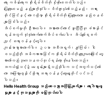
ရော ကဖိန်းရောက စိုးရိမ်စိတ်ကို ပိုတိုးစေတတ်ပါသည်။
ပြေလျော့စေမည့် နည်းများကိုသုံးပါ – စိတ်ကူးပုံဖော်သည့်နည်း၊ တရား
ထိုင်ခြင်းနှင့် ယောဂတို့မှာ စိုးရိမ်စိတ်ကို ပြေလျော့စေသော နည်းစနစ်
များဖြစ်ပါသည်။
အိပ်စက်မှုကို ဦးစားပေးပါ။ အနားကောင်းကောင်း ယူပြီးပြီဟု ခံစားနိုင်
ရန်အတွက် လုံလုံလောက်လောက်အိပ်စက်ပေးပါ။ အိပ်ပျော်ရခက်
လျှင် ဆရာဝန်နှင့်တွေ့ပါ။
ကျန်းမာစွာစားသောက်ပါ။ ဥပမာ အသီးအရွက်၊ ဂျုံကြမ်း၊ ငါး
စသည်တို့ကို အဓိကထားစားခြင်းက စိုးရိမ်စိတ်ကို လျော့ကျစေကြောင်း တွေ့
ထားသော်လည်း သုတေသနထပ်လုပ်ရန်တော့ လိုနေပါသေးသည်။
အကယ်၍သင့်၌ မေးခွန်းများရှိသည်ဆိုပါက သင့်အတွက်သင့်တော်
သော အဖြေရှာဖွေနိုင်ဖို့ရာ ဆရာဝန်နှင့်ဆွေးနွေးတိုင်ပင်သင့်
ပါသည်။
Hello Health Group
သည် ဆေးပညာအကြံပြုချက်များ၊ ရောဂါရှာဖွေ
မှုများနှင့် ကုသမှုများကို မပြုလုပ်ပေးပါ