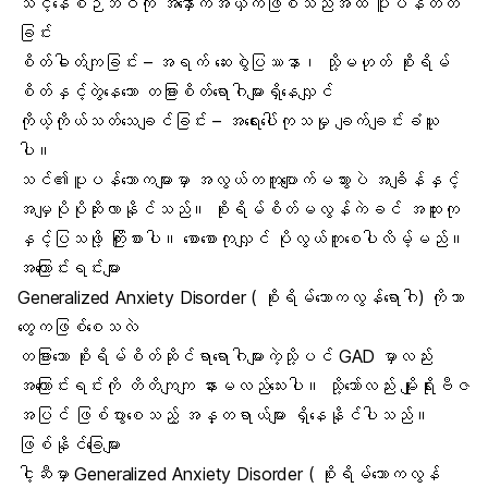
သင့်နေစဉ်ဘဝကို အနှောက်အယှက်ဖြစ်သည်အထိ ပူပန်တတ်
ခြင်း
စိတ်ဓါတ်ကျခြင်း – အရက် ဆေးစွဲပြဿနာ၊ သို့မဟုတ် စိုးရိမ်
စိတ်နှင့်တွဲနေသော တခြားစိတ်ရောဂါများရှိနေလျှင်
ကိုယ့်ကိုယ်သတ်သေချင်ခြင်း – အရေးပေါ်ကုသမှု ချက်ချင်းခံယူ
ပါ။
သင်၏ပူပန်သောကများမှာ အလွယ်တကူပျောက်မသွားပဲ အချိန်နှင့်
အမျှပိုပိုဆိုးလာနိုင်သည်။ စိုးရိမ်စိတ်မလွန်ကဲခင် အထူးကု
နှင့်ပြသဖို့ ကြိုးစားပါ။ စောစောကုလျှင် ပိုလွယ်ကူစေပါလိမ့်မည်။
အကြောင်းရင်းများ
Generalized Anxiety Disorder ( စိုးရိမ်သောကလွန်ရောဂါ) ကိုဘာ
တွေကဖြစ်စေသလဲ
တခြားသော စိုးရိမ်စိတ်ဆိုင်ရာရောဂါများကဲ့သို့ပင် GAD မှာလည်း
အကြောင်းရင်းကို တိတိကျကျ နားမလည်သေးပါ။ သို့သော်လည်း မျိုးရိုးဗီဇ
အပြင် ဖြစ်ပွားစေသည့် အန္တရာယ်များ ရှိနေနိုင်ပါသည်။
ဖြစ်နိုင်ခြေများ
ငါ့ဆီမှာ Generalized Anxiety Disorder ( စိုးရိမ်သောကလွန်