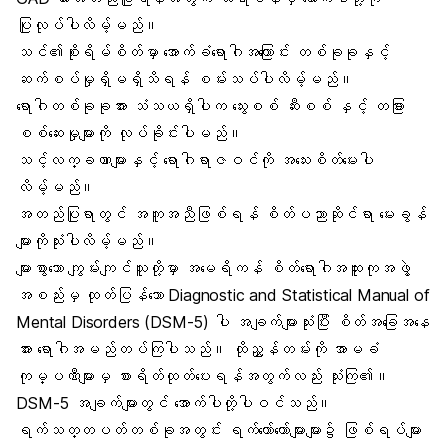
ပြုလုပ်ပါလိမ့်မည်။
သင်၏စိုးရိမ်စိတ်မှာ အောက်ခံရောဂါအကြောင်း တစ်ခုခုနှင့်
ဆက်စပ်မှုရှိမရှိသိရန် စမ်းသပ်ပါလိမ့်မည်။
ရောဂါတစ်ခုခုအား သံသယရှိပါက သွေးစစ် ဆီးစစ် နှင့် တခြား
စစ်ဆေးမှုများကို လုပ်ခိုင်းပါမည်။
သင့်လက္ခဏာများနှင့် ရောဂါရာဇဝင်ကို အသေးစိတ်မေးပါ
လိမ့်မည်။
အတည်ပြုရာတွင် အကူအညီဖြစ်ရန် စိတ်ပညာဆိုင်ရာ မေးခွန်
များကိုသုံးပါလိမ့်မည်။
များစွာသော ကျွမ်းကျင်သူတို့မှာ အမေရိကန် စိတ်ရောဂါအထူးကုအဖွဲ့
အစည်းမှ ထုတ်ပြန်သော Diagnostic and Statistical Manual of
Mental Disorders (DSM-5) ပါ အချက်များသုံးပြီး စိတ်အခြေအနေ
အား ရောဂါအမည်တပ်ကြပါသည်။ ထိုညွှန်တမ်းကို အာမခံ
ကုမ္ပဏီများမှ စားရိတ်ထုတ်ပေးရန်အတွက်လည်း သုံးကြ၏။
DSM-5 အချက်များတွင် အောက်ပါတို့ပါဝင်သည်။
ရက်သတ္တပတ်တစ်ခုအတွင်း ရက်တော်တော်များများ၌ ဖြစ်ရပ်များ