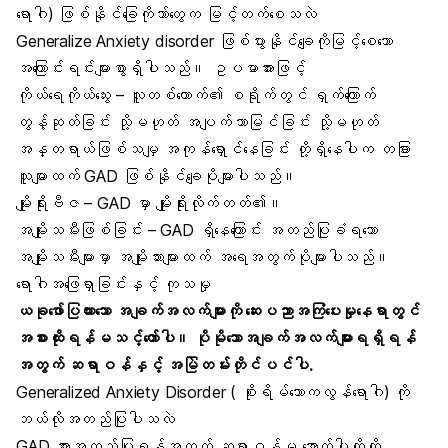
ရောဂါ) ဖြစ်နိုင်ခြေကိုဘာ်တွေက မြင့်တက်စေသလဲ
Generalize Anxiety disorder ဖြစ်ပွားနိုင်ချေကိုမြင့်စေသော
အကြောင်းရင်းများစွာရှိပါသည်။ ဥပမာအားဖြင့်
ကိုယ်ရေကိုယ်သွေး – လူတစ်ယောက်၏ စရိုက်တွင် ရှက်ကြောက်
တွန့်ဆုတ်ခြင်း သို့မဟုတ် အပျက်သာမြင်ခြင်း သို့မဟုတ်
အန္တရာယ်ဖြစ်သမျှ အကုန်ရှောင်နေခြင်း တို့ရှိနေပါက တခြား
သူများထက် GAD ဖြစ်နိုင်ချေပိုများပါသည်။
မျိုးရိုးဗီဇ – GAD မှာ မျိုးရိုးလိုက်တတ်၏။
အမျိုးသမီးဖြစ်ခြင်း – GAD ရှိနေကြောင်း အတည်ပြုခံရသော
အမျိုးသမီးများမှာ အမျိုးသားများထက် အရေအတွက်ပိုများပါသည်။
ရောဂါအဖြေရှာခြင်းနှင့် ကုသမှု
ယခုဖော်ပြထားသော အချက်အလက်များကို ဆေးပညာအကြံပေးမှုနေရာတွင်
အစားထိုးရန်မသင့်တော်ပါ။ ပိုမိုသောအချက်အလက်များရရှိရန်
အတွက် ဆရာဝန်နှင့် အမြဲတမ်းတိုင်ပင်ပါ.
Generalized Anxiety Disorder ( စိုးရိမ်သောကလွန်ရောဂါ) ကို
ဘယ်လိုအတည်ပြုပါသလဲ
GAD အားအတည်ပြုရန်အတွက် ဆရာဝန်မှ အောက်ပါတို့ကို