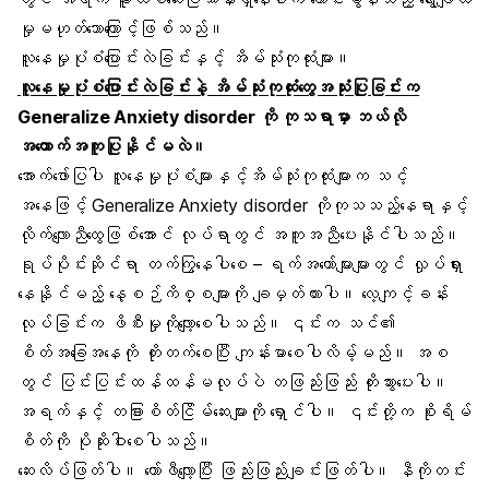
မှုမဟုတ်သောကြောင့်ဖြစ်သည်။
လူနေမှုပုံစံပြောင်းလဲခြင်းနှင့် အိမ်သုံးကုထုံးများ။
လူနေမှုပုံစံပြောင်းလဲခြင်းနဲ့ အိမ်သုံးကုထုံးတွေအသုံးပြုခြင်းက
Generalize Anxiety disorder ကို ကုသရာမှာ ဘယ်လို
အထောက်အကူပြုနိုင်မလဲ။
အောက်ဖော်ပြပါ လူနေမှုပုံစံများနှင့်အိမ်သုံးကုထုံးများက သင့်
အနေဖြင့် Generalize Anxiety disorder ကိုကုသသည့်နေရာနှင့်
လိုက်လျောညီထွေဖြစ်အောင် လုပ်ရာတွင် အကူအညီပေးနိုင်ပါသည်။
ရုပ်ပိုင်းဆိုင်ရာ တက်ကြွနေပါစေ – ရက်အတော်များများတွင် လှုပ်ရှား
နေနိုင်မည့် နေ့စဉ်ကိစ္စများကို ချမှတ်ထားပါ။ လေ့ကျင့်ခန်း
လုပ်ခြင်းက ဖိစီးမှုကိုလျော့စေပါသည်။ ၎င်းက သင်၏
စိတ်အခြေအနေကို တိုးတက်စေပြီး ကျန်းမာစေပါလိမ့်မည်။ အစ
တွင် ပြင်းပြင်းထန်ထန်မလုပ်ပဲ တဖြည်းဖြည်း တိုးသွားပေးပါ။
အရက်နှင့် တခြားစိတ်ငြိမ်ဆေးများကို ရှောင်ပါ။ ၎င်းတို့က စိုးရိမ်
စိတ်ကို ပိုဆိုးဝါးစေပါသည်။
ဆေးလိပ်ဖြတ်ပါ။ ကော်ဖီလျော့ပြီး ဖြည်းဖြည်းချင်းဖြတ်ပါ။ နီကိုတင်း