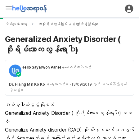
စိတ်ကျန်းမာရေး
အစိုးရိမ်လွန်ခြင်းနှင့် ကြောက်ရွံ့ခြင်းများ
Generalized Anxiety Disorder (
စိုးရိမ်သောကလွန်ရောဂါ)
Hello Sayarwon Panel
မှ ဆေးစစ်ထားပါသည်
Dr. Hlaing Min Ko Ko
မှ ရေးသားသည်။
·
13/09/2019 တွင် အသစ်ဖြည့်စွက်
ခဲ့သည်။
အဓိပ္ပါယ်ဖွင့်ဆိုချက်
Generalized Anxiety Disorder ( စိုးရိမ်သောကလွန်ရောဂါ) ကဘာ
လဲ။
Generalize Anxiety disorder (GAD) ကို ကိစ္စတစ်ခုအတွက်
စိုးရိမ်သောကရောက်ရန် အကြောင်းရင်းမရှိသော်လည်း အလွန်အကျူး