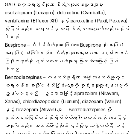
GAD အားကုသရာတွင်သုံးသော စိတ်ကျကုဆေးနမူနာများမှာ
escitalopram (Lexapro), duloxetine (Cymbalta),
venlafaxine (Effexor XR) နှင့် paroxetine (Paxil, Pexeva)
တို့ဖြစ်သည်။ ဆရာဝန်မှ တခြား စိတ်ကျကုဆေးများကိုလည်း ပေးနိုင်
ပါသည်။
Buspirone – စိုးရိမ်စိတ်ကုဆေးဖြစ်သော Buspirone ကို အခြေခံ
အနေဖြင့် သုံးကြပါသည်။ စိတ်ကျကုဆေးအများစုမှာ အစွမ်းအကုန်
ပြဖို့အတွက်ဆို ရက်သတ္တပတ်များစွာ ကြာတတ်သောကြောင့် ဖြစ်
ပါသည်။
Benzodiazepines – ကန့်သတ်မှုရှိသော အခြေအနေတစ်ချို့တွင်
ဆရာဝန်မှ အဆိုပါ စိတ်ငြိမ်ဆေးများကို စိုးရိမ်မှုလျော့ရန်အတွက်
ညွှန်ပါလိမ့်မည်။ ဥပမာအားဖြင့် alprazolam (Niravam,
Xanax), chlordiazepoxide (Librium), diazepam (Valium)
နှင့် lorazepam (Ativan) များ။ Benzodiazepines ကို
ရုတ်တရက်ပြင်းထန် စိုးရိမ်စိတ်ရောဂါအတွက် ရေတိုအနေဖြင့်
သာသုံးပါသည်။ အဘယ်ကြောင့်ဆိုသော် ၎င်းတို့မှာ ဆေးစွဲတတ်ပြီး သင့်
တွင် အရက် မူးယစ်ဆေးပြဿနာရှိနေပါက ကောင်းမွန်သည့် ရွေးချယ်