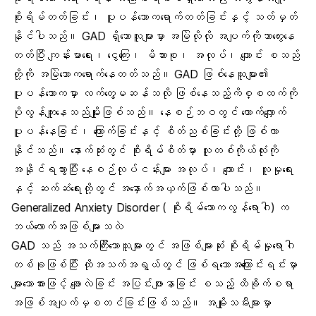
စိုးရိမ်တတ်ခြင်း၊ ပူပန်သောကရောက်တတ်ခြင်းနှင့် သတ်မှတ်
နိုင်ပါသည်။ GAD ရှိသောလူများမှာ အမြဲလိုလို အပျက်ကိုသာတွေးနေ
တတ်ပြီး ကျန်းမာရေး၊ ငွေကြေး၊ မိသားစု၊ အလုပ်၊ ကျောင်း စသည်
တို့ကို အမြဲသောကရောက်နေတတ်သည်။ GAD ဖြစ်နေသူများ၏
ပူပန်သောကမှာ လက်တွေ့မဆန်သလို ဖြစ်နေသည့်ကိစ္စထက်ကို
ပိုလွန်ကျူးနေသည်မျိုးဖြစ်သည်။ နေစဉ်ဘဝတွင် တောက်လျှောက်
ပူပန်နေခြင်း၊ ကြောက်ခြင်းနှင့် စိတ်ညစ်ခြင်းတို့ ဖြစ်လာ
နိုင်သည်။ နောက်ဆုံးတွင် စိုးရိမ်စိတ်မှာ လူတစ်ကိုယ်လုံးကို
အနိုင်ရသွားပြီး နေစဉ်လုပ်ငန်းများ အလုပ်၊ ကျောင်း၊ လူမှုရေး
နှင့် ဆက်ဆံရေးတို့တွင် အနှောက်အယှက်ဖြစ်လာပါသည်။
Generalized Anxiety Disorder ( စိုးရိမ်သောကလွန်ရောဂါ) က
ဘယ်လောက်အဖြစ်များသလဲ
GAD သည် အသက်ကြီးသောသူများတွင် အဖြစ်များဆုံး စိုးရိမ်မှုရောဂါ
တစ်ခုဖြစ်ပြီး ထိုအသက်အရွယ်တွင် ဖြစ်ရသောအကြောင်းရင်းမှာ
များသောအားဖြင့် ချောလဲခြင်း အပြင်းဖျားနာခြင်း စသည့် ထိခိုက်စရာ
အဖြစ်အပျက်မှစတင်ခြင်းဖြစ်သည်။ အမျိုးသမီးများမှာ