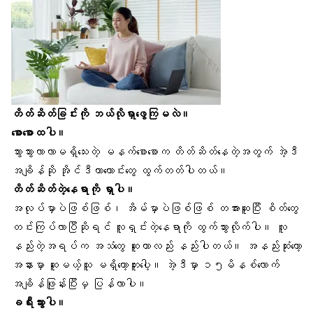
တိတ်ဆိတ်ခြင်းကို ဘယ်လိုရှာဖွေကြမလဲ။
စောစောထ
ပါ။
သွားသွားလာလာမရှိသေးတဲ့ မနက်စောစောက တိတ်ဆိတ်နေတဲ့အတွက် အဲ့ဒီ
အချိန်ဆို အိုင်ဒီယာကောင်းတွေ ထွက်တတ်ပါတယ်။
တိတ်ဆိတ်တဲ့နေရာကို ရှာပါ။
အလုပ်မှာပဲဖြစ်ဖြစ်၊ အိမ်မှာပဲဖြစ်ဖြစ် တအားဆူပြီး စိတ်တွေ
တင်းကြပ်လာပြီဆိုရင် လူရှင်းတဲ့နေရာကို ထွက်သွားလိုက်ပါ။ လူ
နည်းတဲ့အရပ်က အသံတွေ ဆူတာလည်း နည်းပါတယ်။ အနည်းဆုံးတော့
အနားမှာ ဆူမယ့်သူ မရှိတော့ဘူးပေါ့။ အဲ့ဒီမှာ ၁၅မိနစ်လောက်
အချိန်ဖြုန်းပြီးမှ ပြန်လာပါ။
ခရီးသွားပါ။