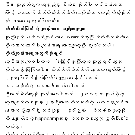
ပြီ။ ဆူညံသံတွေက ရေရှည်မှာ စိတ်ရော ကိုယ်ပါ ပင်ပန်းစေတာ
ကြောင့် ခဏလောက် တိတ်တိတ်ဆိတ်ဆိတ် နေလိုက်တာကလည်း ကိုယ့်ကိုယ်
ကို အနားပေးရာ ရောက်ပါတယ်။
တိတ်ဆိတ်ခြင်း ရဲ့ ကျန်းမာရေး အကျိုးကျေးဇူးများ
ဆူညံနေတဲ့ ပတ်ဝန်းကျင်ကနေ ခဏလောက်ခွာပြီး တိတ်တိတ်ဆိတ်နေ
လိုက်တာက အောက်ပါ ကျန်းမာရေး ကောင်းကျိုးတွေကို ရစေပါတယ်။
ကိုယ်ကျန်းမာရေးအတွက်ဆိုရင်
သွေးဖိအား
ကို ကျစေပါတယ်။ ဒါကြောင့် လူကြီးတွေက ဆူညံရင် သွေးတိုး
လိုက်တာလို့ ပြောကြတာပါ။ တိတ်တိတ်ဆိတ်ဆိတ် နေတာက သွေးတိုးကြောင့်
နှလုံးရောဂါဖြစ်နိုင်ခြေကိုပါ လျှော့ချပေးနိုင်ပါတယ်။
ခန္ဓာကိုယ်ရဲ့
ခုခံအားကို ကောင်းစေ
ပါတယ်။
ဦးနှောက်ဆဲလ်တွေကို ကျန်းမာစေပါတယ်။ ၂၀၁၃က လုပ်ခဲ့တဲ့
လေ့လာချက်တစ်ခု
မှာ ၂နာရီလောက် တိတ်ဆိတ်တဲ့ ပတ်ဝန်းကျင်မှာ
နေတာက ဦးနှောက်ရဲ့ သင်ယူမှု၊ မှတ်ဉာဏ်၊ စိတ်ခံစားမှုတွေကို
ထိန်းချုပ်ပေးတဲ့ hippocampusမှာ ဆဲလ်အသစ်တွေကို ဖြစ်ပေါ်စေပါ
တယ်တဲ့။
ကိုယ်တွင်းက
ကော်တီစေ
ာနဲ့ အဒရီနယ်လင် ဟော်မုန်းတွေကို လျှော့ချပေးတာ