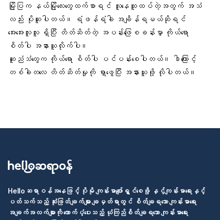
မြို့ပြက နယ်မြို့လေးတွေထက်စာရင် လူနေထူထပ်တဲ့အတွက် အသံ
လည်း ပိုဆူပါတယ်။ ရံဖန်ရံခါ အချိန်ရမယ်ဆိုရင်
အေးအေးလူလူ ရှိပြီး တိတ်ဆိတ်တဲ့ အပန်းဖြေစခန်းမှာ ကိုယ်ရော
စိတ်ပါ အနားယူလိုက်ပါ။
ဆူညံသံတွေက ကိုယ်ရော စိတ်ပါ ပင်ပန်းစေပါတယ်။ ဒါကြောင့်
တစ်ခါတလေ တိတ်ဆိတ်မှုကို ရှာဖွေပြီး အနားယူဖို့ လိုပါတယ်။
Helloဆရာဝန်အနေဖြင့် ပိုမို ကျန်းမာပျော်ရွှင်စေဖို့ နှင့်ကျန်းမာရေးနှင့်
ပတ်သက်သည့် ဆုံးဖြတ်ချက်များ ချမှတ်ရာတွင် စိတ်ချရသော ကျန်းမာရေး
အချက်အလက်များကို ထောက်ပံ့ပေးသည့် ယုံကြည်စိတ်ချရသော ကျန်းမာရေး