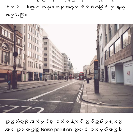
ပါတယ်။ ဒါကြောင့် ယနေ့ခေတ်လူသားတွေက
တိတ်ဆိတ်ခြင်း ကို ရှာဖွေ
လာကြပါပြီ။
ဆူညံသံတွေကို နောက်ပိုင်းမှာ ပတ်ဝန်းကျင် ညစ်ညမ်းမှုရယ်လို့
တောင် ယူဆလာကြပြီး Noise pollution လို့တောင် သတ်မှတ်လာကြပါ