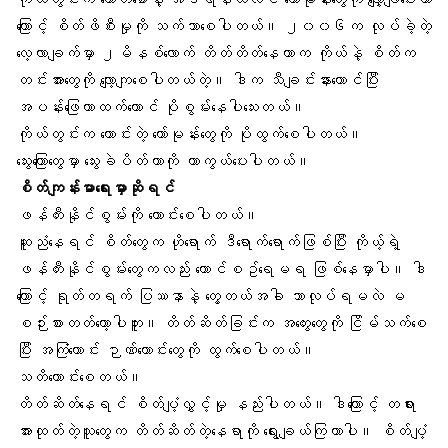
ကြောင့် စိတ်ဖိစီးမှုကို သက်သာစေပါတယ်။ ၂၀၀၆က လုပ်ခဲ့တဲ့
လေ့လာချက်မှာ ၂မိနစ်လောက် တိတ်တိတ်နေတာက ကိုယ်နဲ့ စိတ်က
တင်းအားတွေကို လျော့ကျစေပါတယ်တဲ့။ ဒါက သီချင်းနားထောင်ပြီး
အပန်းဖြေတာထက်တောင် ပိုစွမ်းနေပါသေးတယ်။
ကိုယ်တွင်းက ကောင်းတဲ့ ဟော်မုန်းတွေကို ပိုထွက်စေပါတယ်။
သွေးကြောတွေမှာ
သွေးခဲပိတ်
တာကို ကာကွယ်ပေးပါတယ်။
စိတ်ကျန်းမာရေးမှာဆိုရင်
ဖန်တီးနိုင်စွမ်း
ကို ကောင်းစေပါတယ်။
ဆူညံနေရင် စိတ်တွေက ဟိုရောက် ဒီရောက်ရောက်ဖြစ်ပြီး ကိုယ့်ရဲ့
ဖန်တီးနိုင်စွမ်းတွေကလည်း တောင်စဥ်ရေမရ ဖြစ်နေမှာပါ။ ဒါ
ကြောင့် ရုတ်တရက် ပြဿနာနဲ့ တွေ့တယ်အခါ ဘာလုပ်ရမလဲ မ
စဉ်းစားတတ်တော့ပါဘူး။ တိတ်ဆိတ်ခြင်းက အတွေးတွေကို ငြိမ်သက်စေ
ပြီး အကြံကောင်း ဉာဏ်ကောင်းတွေကို ထွက်စေပါတယ်။
သတိကောင်းစေတယ်။
တိတ်ဆိတ်နေရင် စိတ်ပျံ့လွှင့်မှု နည်းပါတယ်။ ဒါကြောင့် တရား
အားထုတ်တဲ့သူတွေက တိတ်ဆိတ်တဲ့နေရာကို ရွေးချယ်ကြတာပါ။ စိတ်ပျံ့