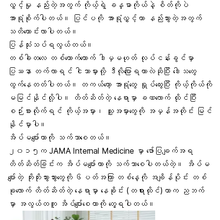
လွှင့်မှု နည်းတဲ့အတွက် ကိုယ့်ရဲ့ ခန္ဓာကိုယ်နဲ့ စိတ်ကိုပဲ
အာရုံစိုက်ပါတယ်။ ပြင်ပကို အာရုံလွှင့်တာ နည်းသွားတဲ့အတွက်
သတိကောင်းလာပါတယ်။
ပြန်သုံးသပ်ရလွယ်တယ်။
တစ်ခါတလေ တစ်ယောက်ယောက် ဒါမှမဟုတ် လုပ်ငန်းခွင်မှာ
ပြဿနာ တက်လာရင် ငါဘာမှားလို့ ဒီလိုပြောရတာလဲဆိုပြီး ဒေါသတွေ
ထွက်နေတတ်ပါတယ်။ တကယ်တော့ အာရုံတွေ ရှုပ်ထွေးပြီး ကိုယ့်ကိုယ်ကို
မမြင်နိုင်လို့ပါ။ တိတ်ဆိတ်တဲ့ နေရာမှာ ခဏလောက် ထိုင်ပြီး
စဉ်းစားလိုက်ရင် ကိုယ့်အမှား၊ သူ့အမှားတွေကို အမှန်အတိုင်း မြင်
နိုင်မှာပါ။
အိပ်မပျေ
ာ်တာကို သက်သာစေတယ်။
၂၀၁၅က
JAMA Internal Medicine
မှာ ဖော်ပြချက်အရ
တိတ်ဆိတ်ခြင်းက အိပ်မပျော်တာကို သက်သာစေပါတယ်တဲ့။ အိပ်မ
ပျော်တဲ့ ဘိုးဘိုးဘွားဘွားတွေကို ၆ပတ်အကြာ တစ်နေ့ကို အချိန်ပိုင်း တစ်
ခုလောက် တိတ်ဆိတ်တဲ့ နေရာမှာ နေခိုင်း (တရားထိုင်)တာက ညဘက်
မှာ အလွယ်တကူ အိပ်ပျော်စေတာကို တွေ့ရပါတယ်။