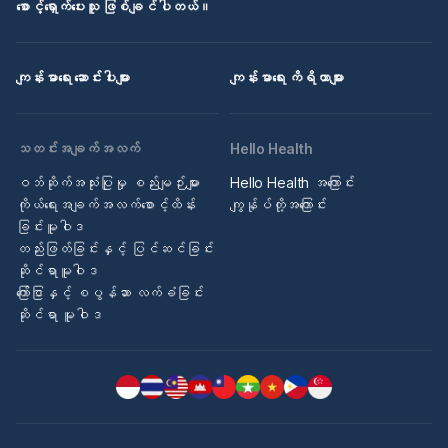
စောင့်ရှောက်ပေးသူ ဖြစ်ချင်ပါတယ်။
ကျန်းမာရေး ဆောင်းပါးများ
ကျန်းမာရေး ကိရိယာများ
သတင်းအချက်အလက်
Hello Health
ဝဘ်ဆိုက်အသုံးပြုမှု စည်းမျဉ်းများ
Hello Health အကြောင်း
ကိုယ်ရေးအချက်အလက်စောင့်ထိန်း
ကျွန်ုပ်တို့အကြောင်း
ခြင်းမူဝါဒ
တည်းဖြတ်ခြင်းနှင့် ပြင်ဆင်ခြင်း
ဆိုင်ရာမူဝါဒ
ကြော်ငြာနှင့် စပွန်ဆာ လက်ခံခြင်း
ဆိုင်ရာ မူဝါဒ