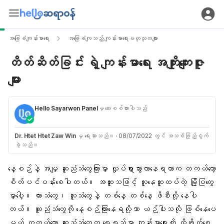
အခြေခံကျန်းမာရေး
အခြေခံကျသည့် ကျန်းမာရေးဗဟုသုတများ
တိတ်ဆိတ်ခြင်း ရဲ့ ကျန်းမာရေး အကျိုးကျေးဇူး
များ
Hello Sayarwon Panel
မှ ဆေးစစ်ထားပါသည်
Dr. Htet Htet Zaw Win
မှ ရေးသားသည်။
·
08/07/2022 တွင် အသစ်ဖြည့်စွက်
ခဲ့သည်။
နေ့စဉ်နဲ့ အမျှ
ဆူညံသံ
တွေကြားမှာ လှုပ်ရှားသွားလာနေရတာက တကယ်တော့
စိတ်ပင်ပန်းစေပါတယ်။ အထူးသဖြင့် လူနေထူထပ်တဲ့ မြို့ပြတွေ
မှာပေါ့။ ကားသံတွေ၊ လူသံတွေနဲ့ တစ်နေ့ တစ်နေ့ ဖိစီးလို့ နေပါ
တယ်။ ဆူညံသံတွေကို နေ့စဉ်ကြားနေရလို့သာ ယဉ်ပါးသလို ဖြစ်နေပေ
မယ့် တကယ်တော့ ဆူညံသံတွေက ရေရှည်မှာ ကျန်းမာရေးကို ထိခိုက်စေ