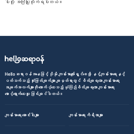
ပါလို့ အကြံပြုလိုက်ရပါတယ်။
Helloဆရာဝန်အနေဖြင့် ပိုမို ကျန်းမာပျော်ရွှင်စေဖို့ နှင့်ကျန်းမာရေးနှင့်
ပတ်သက်သည့် ဆုံးဖြတ်ချက်များ ချမှတ်ရာတွင် စိတ်ချရသော ကျန်းမာရေး
အချက်အလက်များကို ထောက်ပံ့ပေးသည့် ယုံကြည်စိတ်ချရသော ကျန်းမာရေး
စောင့်ရှောက်ပေးသူ ဖြစ်ချင်ပါတယ်။
ကျန်းမာရေး ဆောင်းပါးများ
ကျန်းမာရေး ကိရိယာများ