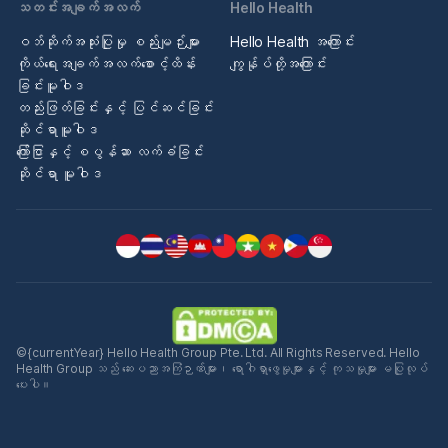
သတင်းအချက်အလက်
Hello Health
ဝဘ်ဆိုက်အသုံးပြုမှု စည်းမျဉ်းများ
Hello Health အကြောင်း
ကိုယ်ရေးအချက်အလက်စောင့်ထိန်း
ကျွန်ုပ်တို့အကြောင်း
ခြင်းမူဝါဒ
တည်းဖြတ်ခြင်းနှင့် ပြင်ဆင်ခြင်း
ဆိုင်ရာမူဝါဒ
ကြော်ငြာနှင့် စပွန်ဆာ လက်ခံခြင်း
ဆိုင်ရာ မူဝါဒ
©{currentYear} Hello Health Group Pte. Ltd. All Rights Reserved. Hello
Health Group သည် ဆေးပညာအကြံဉာဏ်များ၊ ရောဂါရှာဖွေမှုများနှင့် ကုသမှုများ မပြုလုပ်
ပေးပါ။