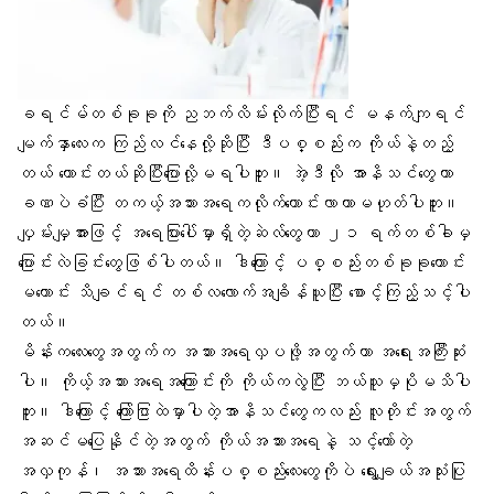
ခရင်မ်တစ်ခုခုကို ညဘက်လိမ်းလိုက်ပြီးရင် မနက်ကျရင်
မျက်နှာလေးက ကြည်လင်နေလို့ဆိုပြီး ဒီပစ္စည်းက ကိုယ်နဲ့တည့်
တယ် ကောင်းတယ်ဆိုပြီးပြောလို့မရပါဘူး။ အဲ့ဒီလို အာနိသင်တွေဟာ
ခဏပဲခံပြီး တကယ့်အသားအရေကလိုက်ကောင်းလာတာမဟုတ်ပါဘူး။
ပျှမ်းမျှအားဖြင့် အရေပြားပေါ်မှာရှိတဲ့ဆဲလ်တွေဟာ ၂၁ ရက်တစ်ခါမှ
ပြောင်းလဲခြင်းတွေဖြစ်ပါတယ်။ ဒါကြောင့် ပစ္စည်းတစ်ခုခုကောင်း
မကောင်း သိချင်ရင် တစ်လလောက်အချိန်ယူပြီး စောင့်ကြည့်သင့်ပါ
တယ်။
မိန်းကလေးတွေအတွက်က အသားအရေလှပဖို့အတွက်ဟာ အရေးအကြီးဆုံး
ပါ။ ကိုယ့်အသားအရေအကြောင်းကို ကိုယ်ကလွဲပြီး ဘယ်သူမှပိုမသိပါ
ဘူး။ ဒါကြောင့် ကြော်ငြာထဲမှာပါတဲ့အာနိသင်တွေကလည်း လူတိုင်းအတွက်
အဆင်မပြေနိုင်တဲ့အတွက် ကိုယ်အသားအရေနဲ့ သင့်တော်တဲ့
အလှကုန်
၊ အသားအရေထိန်းပစ္စည်းလေးတွေကိုပဲ ရွေးချယ်အသုံးပြု