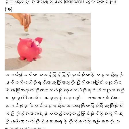
၄။ ဈေးပေါတဲ့ အသားအရေထိန်းဆေး (
skincare
) တွေကမကောင်းဘူး။
(မှား)
အကယ်၍သင်ဟာ အဆင့်မြင့်မြင့် ထုတ်ပိုးထားတဲ့ ပစ္စည်းတွေကို
နှစ်သက်တယ်ဆိုရင်တော့ ဈေးကြီးတာတွေကို ကြိုက်တာအကြောင်းမဟုတ်ပေ
မဲ့ ဈေးကြီးတာတွေက ပိုကောင်းတယ်လို့ တွေးနေတယ်ဆိုရင် ဒီအယူအဆကြီး
ဟာ မှားယွင်းပါတယ်။ အလှကုန်ပစ္စည်း၊ အသားအရေထိန်းဆေး
အကုန်လုံးမှာ ပါဝင်ပစ္စည်းကသာ အရေးကြီးတာဖြစ်ပြီး ဈေးကြီးတိုင်း
လည်း ကိုယ့်အသားအရေနဲ့ မတည့်တာတွေလည်းဖြစ်နိုင်တဲ့အတွက် ဈေး
ကြီး ဈေးပေါတာထက် ကိုယ့်အသားအရေနဲ့ လိုက်ဖက်တဲ့အမျိုးအစားကို သာ