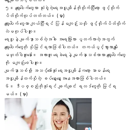
ရွေးချယ်သင့်ပါတယ်။
၅။ ချွေးပေါက်တွေဟာ သုံးစွဲတဲ့ရေအပူချိန်ကိုလိုက်ပြီးတော့ ဖွင့်လိုက်
ပိတ်လိုက်လုပ်တတ်တယ်။ (မှား)
ချွေးပေါက်
တွေဟာ ကျယ်ပြီးရင် ပြန်မကျဉ်းသလို ဖွင့်လိုက်ပိတ်လိုက်
လဲမလုပ်ပါဘူး။
ရေပူနဲ့ မျက်နှာသစ်တဲ့အခါ အရေပြားဟာ ပွတက်လာတဲ့အတွက်
ချွေးပေါက်တွေကို ပိုမြင်ရတာဖြစ်ပါတယ်။ တကယ်ပွင့်သွားတာမျိုး
မဟုတ်ပါဘူးနော်။ အလားတူ ရေခဲရေနဲ့ မျက်နှာသစ်တာဟာ ချွေးပေါက်တွေ
ကို မကျဉ်းစေပါဘူး။
မျက်နှာသစ်ဖို့ အသင့်တော်ဆုံး ရေအပူချိန်ကတော့ သာမန်ရေ
အပူချိန်ထက်ပိုတဲ့ ခပ်နွေးနွေးအနေအထားဖြစ်ပါတယ်။
၆။ ဒီပစ္စည်းကိုသုံးရင် ချက်ချင်း ရလဒ်တွေကို မြင်ရ
မယ်။ (မှား)