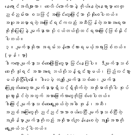
နေရောင်အထိ
များတာ၊ ဆေးလိပ်သောက်တာနဲ့ ကိုယ်နေတဲ့နေရာမှာ လေထု
ညစ်ညမ်းတာ စသဖြင့် အကြောင်းတွေကြောင့်သာ ပိုဆိုးစေပါတယ်။
အယူအဆမှားရတဲ့အကြောင်းရင်းကလည်း အဆီပြန်တဲ့အသားအရေဟာ
စိုစိုပြေပြေနဲ့ မျက်နှာဟာ ပိုငယ်တယ်လို့ထင်ရတာကြောင့်ဖြစ်နိုင်
ပါတယ်။
၃။ မျက်နှာဆိုတာ အရမ်းသန့်အောင်ထားရမယ့်အရာဖြစ်တယ်။
(မှန်၊မှား)
ဒါကတော့
မျက်နှာသစ်ဆေး
ကြော်ငြာတွေမှာ မြင်နေကြပါ။ ဒီမျက်နှာသစ်
ဆေးကို သုံးရင်
အသားအရေ
ဘယ်လိုသန့်ရှင်းသွားမယ်၊ ကြည်လင်သွား
မယ်ဆိုပြီးပေါ့နော်။ ဒါပေမဲ့ တချို့ မျက်နှာသစ်ဆေး၊ မျက်နှာ
ကြေးချွတ်ဆေးတွေဟာ မျက်နှာမှာရှိသင့်ရှိထိုက်တဲ့ အစိုဓာတ်ကိုပါ စုပ်
ယူသွားနိုင်တဲ့အတွက်
အသားခြောက်
တာတွေကိုဖြစ်စေပါတယ်။
ဒါကြောင့် မျက်နှာသစ်ဆေးရွေးချယ်တဲ့အခါ ဖုန်၊အဆီ၊
အညစ်အကြေးတွေကို ညင်ညင်သာသာဖယ်ပေးပြီး မျက်နှာသစ်ပြီးတဲ့
အချိန်မှာ မျက်နှာကိုလည်း
အစိုဓာတ်
ကျန်နေစေတဲ့ အမျိုးအစားကို
ရွေးချယ်သင့်ပါတယ်။