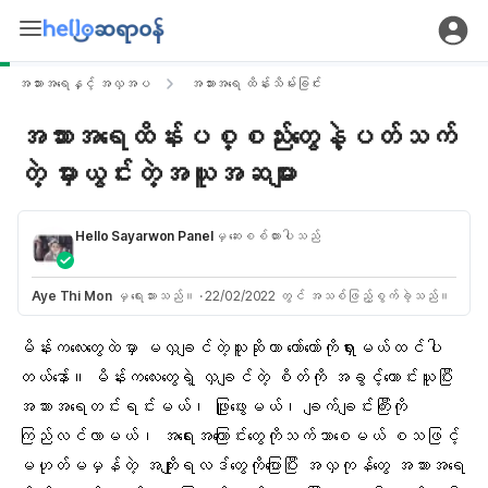
အသားအရေနှင့် အလှအပ
အသားအရေ ထိန်းသိမ်းခြင်း
အသားအရေထိန်းပစ္စည်းတွေနဲ့ပတ်သက်
တဲ့ မှားယွင်းတဲ့အယူအဆများ
Hello Sayarwon Panel
မှ ဆေးစစ်ထားပါသည်
Aye Thi Mon
မှ ရေးသားသည်။
·
22/02/2022 တွင် အသစ်ဖြည့်စွက်ခဲ့သည်။
မိန်းကလေးတွေထဲမှာ မလှချင်တဲ့သူဆိုတာ တော်တော်ကိုရှားမယ်ထင်ပါ
တယ်နော်။ မိန်းကလေးတွေရဲ့ လှချင်တဲ့ စိတ်ကို အခွင့်ကောင်းယူပြီး
အသားအရေတင်းရင်းမယ်၊
ဖြူဖွေး
မယ်၊ ချက်ချင်းကြီးကို
ကြည်လင်လာမယ်၊
အရေးအကြောင်း
တွေကိုသက်သာစေမယ် စသဖြင့်
မဟုတ်မမှန်တဲ့ အကျိုးရလဒ်တွေကိုပြောပြီး အလှကုန်တွေ အသားအရေ