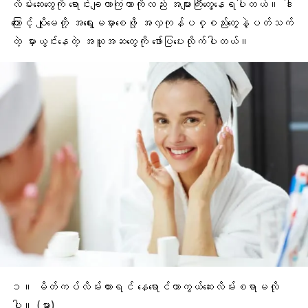
လိမ်းဆေးတွေကို ရောင်းချလာကြတာကိုလည်း အများကြီးတွေ့နေရပါတယ်။ ဒါ
ကြောင့် ပျိုမေတို့ အရွေးမမှားစေဖို့ အလှကုန်ပစ္စည်းတွေနဲ့ပတ်သက်
တဲ့ မှားယွင်းနေတဲ့ အယူအဆတွေကို ဖော်ပြပေးလိုက်ပါတယ်။
၁။
မိတ်ကပ်
လိမ်းထားရင် နေရောင်ကာကွယ်ဆေးလိမ်းစရာမလို
ပါ။ (မှား)