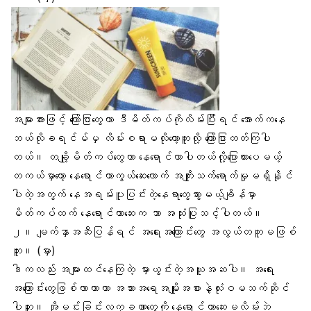
အများအားဖြင့် ကြော်ငြာတွေဟာ ဒီမိတ်ကပ်ကိုလိမ်းပြီးရင် အောက်ကနေ
ဘယ်လိုခရင်မ်မှ လိမ်းစရာမလိုတော့ဘူးလို့ ကြော်ငြာတတ်ကြပါ
တယ်။ တချို့မိတ်ကပ်တွေဟာ နေရောင်ကာပါတယ်လို့ပြောထားပေမယ့်
တကယ်မှာတော့ နေရောင်ကာကွယ်ဆေးလောက် အကျိုးသက်ရောက်မှုမရှိနိုင်
ပါတဲ့အတွက် နေအရမ်းပူပြင်းတဲ့နေရာတွေသွားမယ့်ချိန်မှာ
မိတ်ကပ်ထက် နေရောင်ကာဆေးက သာ အသုံးပြုသင့်ပါတယ်။
၂။ မျက်နှာ
အဆီပြန်
ရင် အရေးအကြောင်းတွေ အလွယ်တကူမဖြစ်
ဘူး။ (မှား)
ဒါကလည်း အများထင်နေကြတဲ့ မှားယွင်းတဲ့အယူအဆပါ။ အရေး
အကြောင်းတွေဖြစ်လာတာဟာ အသားအရေအမျိုးအစားနဲ့လုံးဝမသက်ဆိုင်
ပါဘူး။ အိုမင်းခြင်းလက္ခဏာတွေကို နေရောင်ကာဆေးမလိမ်းဘဲ