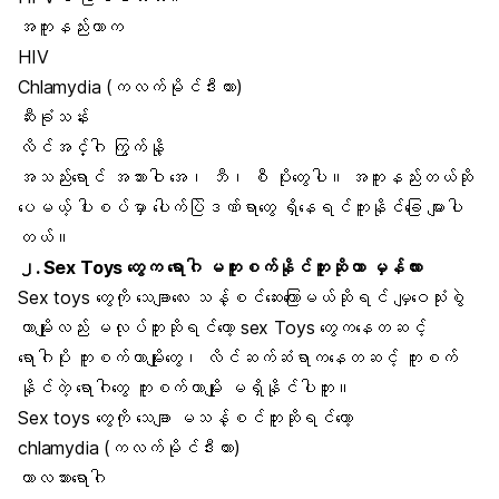
အကူးနည်းတာက
HIV
Chlamydia
(ကလက်မိုင်ဒီးယား)
ဆီးခုံသန်း
လိင်အင်္ဂါ ကြွက်နို့
အသည်းရောင် အသားဝါ အေ၊ ဘီ၊ စီ ပိုးတွေပါ။ အကူးနည်းတယ်ဆို
ပေမယ့် ပါးစပ်မှာ ပေါက်ပြဲဒဏ်ရာတွေ ရှိနေရင်ကူးနိုင်ခြေ များပါ
တယ်။
၂. Sex Toys တွေက ရောဂါ မကူးစက်နိုင်ဘူးဆိုတာ မှန်လား
Sex toys တွေကို သေချာလေး သန့်စင်ဆေးကြောမယ်ဆိုရင် မျှဝေသုံးစွဲ
တာမျိုးလည်း မလုပ်ဘူးဆိုရင်တော့ sex Toys တွေကနေတဆင့်
ရောဂါပိုး ကူးစက်တာမျိုးတွေ၊
လိင်ဆက်ဆံရာကနေတဆင့်
ကူးစက်
နိုင်တဲ့ ရောဂါတွေ ကူးစက်တာမျိုး မရှိနိုင်ပါဘူး။
Sex toys တွေ
ကို သေချာ မသန့်စင်ဘူးဆိုရင်တော့
chlamydia (ကလက်မိုင်ဒီးယား)
ကာလသားရောဂါ