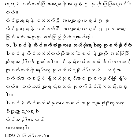
ရေးရာနဲ့ ပတ်သက်ပြီး အမေးများတဲ့ မေးခွန်း ၅ ခု ကို ပြောပြပေးချင်ပါ
တယ်။
လိင်မှုရေးရာနဲ့ ပတ်သက်ပြီး အမေးများတဲ့ မေးခွန်း ၅ ခု
လိင်မှုရေးရာနဲ့ ပတ်သက်ပြီး အမေးများတဲ့ မေးခွန်း ၅ ခုက ဘာတွေ
ဖြစ်မလဲ အတူတူ ဆက်ကြည့်လိုက်ရအောင်နော်။
၁. ပါးစပ်နဲ့ လိင်ဆက်ဆံမှုကနေ ဘယ်လိုရောဂါတွေ ကူးစက်နိုင်လဲ
ပါးစပ်နဲ့ လိင်ဆက်ဆံတယ်
ဆိုတာက ပါးစပ် နဲ့ လျှာကို အသုံးပြုပြီး
မျိုးပွားအင်္ဂါကို လှုံ့ဆော်တာပါ။ ဒီနည်းလမ်းကလည်း လိင်ကတဆင့်
ကူးစက်တတ်တဲ့ ရောဂါတွေ ကူးစက်ခံရနိုင်ပါတယ်။ သင့်မှာ
ဆက်ဆံဖော် တစ်ဦးပဲ ရှိတယ်ဆိုရင်တောင် ကူးစက်နိုင်ခြေ ရှိပါ
တယ်။ ဆက်ဆံဖော် များရင်များသလို ကူးစက်နိုင်ခြေကလည်း များမှာ
ပါ။
ပါးစပ်နဲ့ လိင်ဆက်ဆံမှုကနေတဆင့် အကူးအများဆုံးပိုးတွေကတော့
ဆီးပူညောင်းကျရောဂါ
လိင်အင်္ဂါရေယုန်
ကာလသားရောဂါ
HPVပဲ ဖြစ်ပါတယ်။