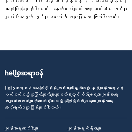
နိုင်ပါတယ်။ ဒါပေမယ့် ဆိုဒ်မှန်မှန် နဲ့ နည်းလမ်းမှန်မှန်
အသုံးပြုဖို့တော့ လိုပါမယ်။ နောက်တစ်ချက်ကတော့ ဆက်ဆံမှု တစ်ခု
ချင်းစီအတွက် ကွန်ဒုံးအသစ်ကို အသုံးပြုရမှာ ဖြစ်ပါတယ်။
Helloဆရာဝန်အနေဖြင့် ပိုမို ကျန်းမာပျော်ရွှင်စေဖို့ နှင့်ကျန်းမာရေးနှင့်
ပတ်သက်သည့် ဆုံးဖြတ်ချက်များ ချမှတ်ရာတွင် စိတ်ချရသော ကျန်းမာရေး
အချက်အလက်များကို ထောက်ပံ့ပေးသည့် ယုံကြည်စိတ်ချရသော ကျန်းမာရေး
စောင့်ရှောက်ပေးသူ ဖြစ်ချင်ပါတယ်။
ကျန်းမာရေး ဆောင်းပါးများ
ကျန်းမာရေး ကိရိယာများ