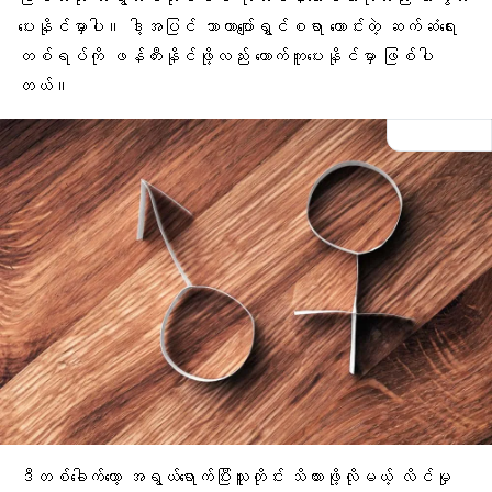
ပေးနိုင်မှာပါ။ ဒါ့အပြင် သာယာပျော်ရွှင်စရာ ကောင်းတဲ့ ဆက်ဆံရေး
တစ်ရပ်ကို ဖန်တီးနိုင်ဖို့လည်း ထောက်ကူပေးနိုင်မှာ ဖြစ်ပါ
တယ်။
ဒီတစ်ခေါက်တော့ အရွယ်ရောက်ပြီးသူတိုင်း သိထားဖို့လိုမယ့် လိင်မှု