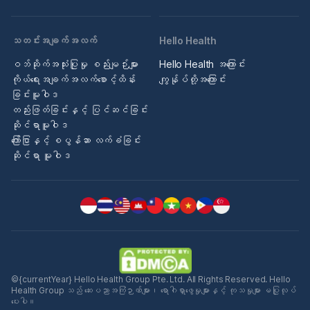
သတင်းအချက်အလက်
Hello Health
ဝဘ်ဆိုက်အသုံးပြုမှု စည်းမျဉ်းများ
Hello Health အကြောင်း
ကိုယ်ရေးအချက်အလက်စောင့်ထိန်း
ကျွန်ုပ်တို့အကြောင်း
ခြင်းမူဝါဒ
တည်းဖြတ်ခြင်းနှင့် ပြင်ဆင်ခြင်း
ဆိုင်ရာမူဝါဒ
ကြော်ငြာနှင့် စပွန်ဆာ လက်ခံခြင်း
ဆိုင်ရာ မူဝါဒ
©{currentYear} Hello Health Group Pte. Ltd. All Rights Reserved. Hello
Health Group သည် ဆေးပညာအကြံဉာဏ်များ၊ ရောဂါရှာဖွေမှုများနှင့် ကုသမှုများ မပြုလုပ်
ပေးပါ။