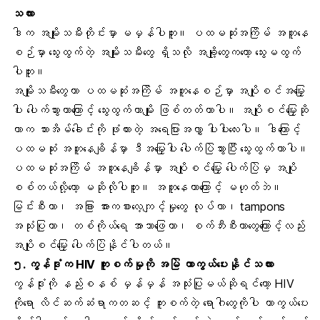
သလား
ဒါက အမျိုးသမီးတိုင်းမှာ မမှန်ပါဘူး။ ပထမဆုံးအကြိမ် အတူနေ
စဉ်မှာ သွေးထွက်တဲ့ အမျိုးသမီးတွေ ရှိသလို အချို့တွေကတော့ သွေးမထွက်
ပါဘူး။
အမျိုးသမီးတွေဟာ ပထမဆုံးအကြိမ် အတူနေစဉ်မှာ
အပျိုစင်အမြှေး
ပါး
ပေါက်သွားတာကြောင့် သွေးထွက်တာမျိုး ဖြစ်တတ်တာပါ။ အပျိုစင်မြှေးဆို
တာက သားအိမ်ခေါင်းကို ဖုံးထားတဲ့ အရေပြားအလွှာ ပါးပါးလေးပါ။ ဒါကြောင့်
ပထမဆုံး အတူနေချိန်မှာ ဒီအမြှေးပါး ပေါက်ပြဲသွားပြီး သွေးထွက်တာပါ။
ပထမဆုံးအကြိမ် အတူနေချိန်မှာ အပျိုစင်မြှေး ပေါက်ပြဲမှ အပျို
စစ်တယ်လို့တော့ မဆိုလိုပါဘူး။ အတူနေတာကြောင့် မဟုတ်ဘဲ။
မြင်းစီးတာ၊ အခြား အားကစားလေ့ကျင့်မှုတွေ လုပ်တာ၊ tampons
အသုံးပြုတာ၊ တစ်ကိုယ်ရေ အာသာဖြေတာ၊ စက်ဘီးစီးတာတွေကြောင့်လည်း
အပျိုစင်မြှေး ပေါက်ပြဲနိုင်ပါတယ်။
၅. ကွန်ဒုံးက HIV ကူးစက်မှုကို အမြဲ ကာကွယ်ပေးနိုင်သလား
ကွန်ဒုံးကို နည်းစနစ် မှန်မှန် အသုံးပြုမယ်ဆိုရင်တော့ HIV
ကိုရော လိင်ဆက်ဆံရာကတဆင့် ကူးစက်တဲ့ ရောဂါတွေကိုပါ ကာကွယ်ပေး