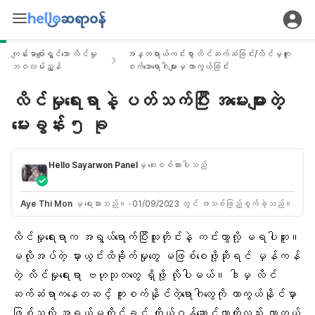
ကျန်းမာပျော်ရွှင်သော လိင်မှု
အန္တရာယ်ကင်းစွာ လိင်ဆက်ဆံခြင်း/လိင်မှကူး
ဘဝလမ်းညွှန်
စက်သောရောဂါများမှ ကာကွယ်ခြင်း
လိင်မှုရေးရာနဲ့ ပတ်သက်ပြီး အမေးများတဲ့
မေးခွန်း ၅ ခု
Hello Sayarwon Panel
မှ ဆေးစစ်ထားပါသည်
Aye Thi Mon
မှ ရေးသားသည်။
·
01/09/2023 တွင် အသစ်ဖြည့်စွက်ခဲ့သည်။
လိင်မှုရေးရာက အရွယ်ရောက်ပြီးသူတိုင်းနဲ့ ကင်းကွာလို့ မရပါဘူး။
မလိုအပ်တဲ့ မှားယွင်းထိခိုက်မှုတွေ မဖြစ်စေဖို့ဆိုရင် မှန်ကန်
တဲ့ လိင်မှုရေးရာ ဗဟုသုတတွေ ရှိဖို့ လိုပါမယ်။ ဒါမှ
လိင်
ဆက်ဆံရာကနေတဆင့် ကူးစက်နိုင်တဲ့ရောဂါတွေ
ကို ကာကွယ်နိုင်မှာ
ဖြစ်သလို အရွယ်မတိုင်ခင် ကိုယ်ဝန်ဆောင်တာကိုလည်း ကာကွယ်