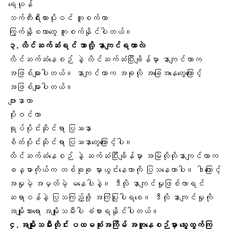
ရေယုန်
ဘက်တီးရီးယားပိုးဝင် ကူးစက်တာ
ကြွက်နို့စတာတွေ ကူးစက်နိုင်ပါတယ်။
၃. လိင်ဆက်ဆံရင် ဘာလို့ နာကျင်ရတာလဲ
လိင်ဆက်ဆံနေစဉ် နဲ့
လိင်ဆက်ဆံပြီးချိန်မှာ နာကျင်တာ
က
အဖြစ်များပါတယ်။ နာကျင်တာက အခုလို အခြေအနေတွေကြောင့်
အဖြစ်များပါတယ်။
ဖျားနာတာ
ပိုးဝင်တာ
ရုပ်ပိုင်းဆိုင်ရာ ပြဿနာ
စိတ်ပိုင်းဆိုင်ရာ ပြဿနာတွေကြောင့်ပါ။
လိင်ဆက်ဆံနေစဉ် နဲ့ ဆက်ဆံပြီးချိန်မှာ အမြဲလိုလိုနာကျင်တာက
ခန္ဓာကိုယ်က တစ်ခုခု မှားယွင်းနေတာကို ပြသနေတာပါ။ ဒါကြောင့်
အမှုမဲ့ အမှတ်မဲ့ မနေပါနဲ့။ ဒီလို နာကျင်မှုဖြစ်လာရင်
ဆရာဝန်နဲ့ ပြသကြည့်ဖို့ အကြံပြုပါရစေ။ ဒီလို နာကျင်မှုကို
အမျိုးသားရော အမျိုးသမီးပါ ခံစားရနိုင်ပါတယ်။
၄. အမျိုးသမီးတိုင်း ပထမဆုံးအကြိမ် အတူနေစဉ်မှာ သွေးထွက်ကြ