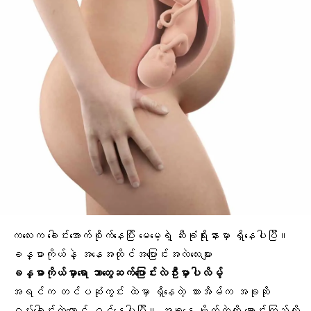
ကလေးက ခေါင်းအောက်စိုက်နေပြီး မေမေ့ရဲ့ ဆီးခုံရိုးနားမှာ ရှိနေပါပြီ။
ခန္ဓာကိုယ်နဲ့ အနေအထိုင်အပြောင်းအလဲလေးများ
ခန္ဓာကိုယ်မှာရော ဘာတွေဆက်ပြောင်းလဲဦးမှာပါလိမ့်
အရင်က တင်ပဆုံကွင်း ထဲမှာ ရှိနေတဲ့ သားအိမ်က အခုဆို
ဝမ်းခေါင်းထဲတောင် ဝင်နေပါပြီ။ အခုနေ ဗိုက်ထဲကို ချောင်းကြည့်လို့