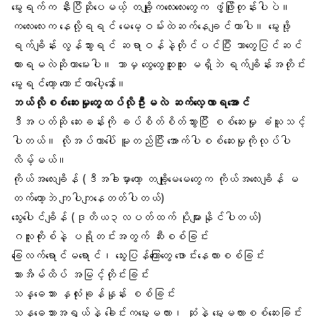
မွေးရက်က နီးပြီဆိုပေမယ့် တချို့ကလေးလေးတွေက ဖွံ့ဖြိုးတုန်းပါပဲ။
ကလေးလေးက နေလို့ရရင် မေမေ့ဝမ်းထဲဆက်နေချင်တာပါ။ မွေးဖို့
ရက်ချိန်း လွန်သွားရင် ဆရာဝန်နဲ့တိုင်ပင်ပြီး ဘာတွေပြင်ဆင်
ထားရမလဲဆိုတာမေးပါ။ ဘာမှ ထွေထွေထူးထူး မရှိဘဲ
ရက်ချိန်းအတိုင်း
မွေ
းရင်တော့ ကောင်းတာပေ့ါနော်။
ဘယ်လိုစစ်ဆေးမှုတွေထပ်လိုဦးမလဲ ဆက်လေ့လာရအောင်
ဒီအပတ်ဆို ဆေးခန်းကို ခပ်စိတ်စိတ်သွားပြီး စစ်ဆေးမှု ခံယူသင့်
ပါတယ်။ လိုအပ်တာပေါ် မူတည်ပြီး အောက်ပါစစ်ဆေးမှုကိုလုပ်ပါ
လိမ့်မယ်။
ကိုယ်အလေးချိန် (ဒီအခါမှာတော့ တချို့မေမေတွေက ကိုယ်အလေးချိန် မ
တက်တော့ဘဲ ကျပါကျနေတတ်ပါတယ်)
သွေးပေါင်ချိန် (ဒုတိယ၃လပတ်ထက် ပိုများနိုင်ပါတယ်)
ဂလူးကိုးစ်နဲ့ ပရိုတင်းအတွက် ဆီးစစ်ခြင်း
ခြေလက်ရောင်မရောင်၊ သွေးပြန်ကြောတွေ ဖောင်းနေလားစစ်ခြင်း
သားအိမ်ထိပ် အမြင့်တိုင်းခြင်း
သန္ဓေသား နှလုံးခုန်နှုန်း စစ်ခြင်း
သန္ဓေသားအရွယ်နဲ့ ခေါင်းကမွေးမလား၊ ဆုံနဲ့ မွေးမလားစစ်ဆေးခြင်း