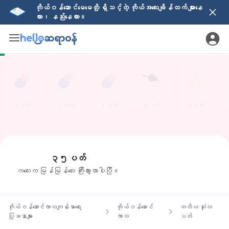
ကိုယ်ဝန်ဆောင်မေမေတို့ ရှိသင့်တဲ့ ကိုယ်အလေးချိန်ထက် များနေ
လား၊ နည်းနေလား။
၁ပတ်
၂ပတ်
၃ပတ်
၄ပတ်
၅ပတ်
၃၅ပတ်
ကလေးက မြန်မြန်လေး ကြီးထွားလာပါပြီ။
ကိုယ်ဝန်ဆောင်ကာလကျန်းမာရေး
ကိုယ်ဝန်ဆောင်
တတိယ သုံးလ
ပြဿနာများ
ကာလ
ပတ်