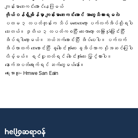
ကျန်းမာဘေးကင်းအောင်နေကြမယ်
ကိုယ်ဝန်ရှိချိန်မှာ ကျန်းမာဘေးကင်းအောင် ဘာတွေသိထားရမလဲ
ပထမ ၃ လပတ်တုန်းက သိပ်မလေးသေးတော့ ပက်လက်အိပ်လို့ရပါ
သေးတယ်။ ဒုတိယ ၃ လပတ်ကစပြီး လေးလာတော့ တခြားပုံပြောင်းပြီး
အိပ်ရပါတော့မယ်။ ဘယ်ဘက်စောင်းပြီး အိပ်ပေးပါ။ ပက်လက်
အိပ်တာထက် ဘေးစောင်းပြီး ခွခေါင်းအုံးလေး ခွအိပ်တာက ပိုအဆင်ပြေပါ
လိမ့်မယ်။ ရင်ပူတတ်ရင် ခေါင်းအုံးလေး မြှင့်ထားပါ။
နောက်အပတ်ရောက်ရင် ဆက်တွေ့မယ်နော်။
ရေးသားသူ- Hmwe San Eain