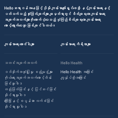
Helloဆရာဝန်အနေဖြင့် ပိုမို ကျန်းမာပျော်ရွှင်စေဖို့ နှင့်ကျန်းမာရေးနှင့်
ပတ်သက်သည့် ဆုံးဖြတ်ချက်များ ချမှတ်ရာတွင် စိတ်ချရသော ကျန်းမာရေး
အချက်အလက်များကို ထောက်ပံ့ပေးသည့် ယုံကြည်စိတ်ချရသော ကျန်းမာရေး
စောင့်ရှောက်ပေးသူ ဖြစ်ချင်ပါတယ်။
ကျန်းမာရေး ဆောင်းပါးများ
ကျန်းမာရေး ကိရိယာများ
သတင်းအချက်အလက်
Hello Health
ဝဘ်ဆိုက်အသုံးပြုမှု စည်းမျဉ်းများ
Hello Health အကြောင်း
ကိုယ်ရေးအချက်အလက်စောင့်ထိန်း
ကျွန်ုပ်တို့အကြောင်း
ခြင်းမူဝါဒ
တည်းဖြတ်ခြင်းနှင့် ပြင်ဆင်ခြင်း
ဆိုင်ရာမူဝါဒ
ကြော်ငြာနှင့် စပွန်ဆာ လက်ခံခြင်း
ဆိုင်ရာ မူဝါဒ