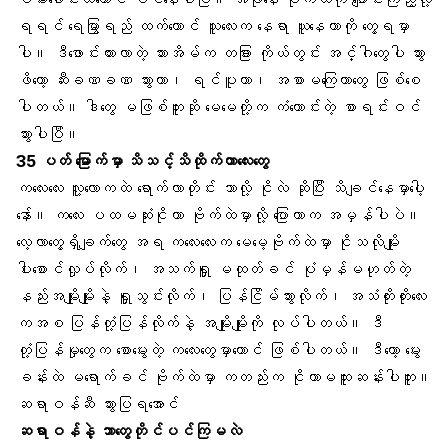
ရရင် ရေမြွာရည် ထက်တောင် သူလေးက နေရာ ယူနေတာကို တွေ့ရမှာ
ပါ။ ဒီဖောင်းကားလာတဲ့ သားအိမ်က တခြား ကိုယ်တွင်း အင်္ဂါတွေပါ သွား
ဖိတော့
ဆီးခဏခဏ သွား
တာ၊ ရင်ပူတာ၊ အစာမကြေတာတွေ ဖြစ်စေ
ပါတယ်။ ဒါတွေ မဖြစ်ဘူးဆို မေမေတို့က ကံကောင်းတဲ့ စာရင်းဝင်
သွားပါပြီ။
35 ပတ် မြောက်မှာ သိသင့်သိထိုက်တာလေးတွေ
ကလေးလေး လူ့လောကထဲ ရောက်လာတိုင်း ဘာလို့ ငိုလဲ ဆိုပြီး သိချင်နေမှာပေါ့
နော်။ ကလေး ပထမဆုံးငိုတာ ဗိုက်ထဲမှာလို့ ပြောတာက အမှန်ပါပဲ။
လေ့လာတွေ့ရှိချက်တွေ အရ ကလေးလေးက မေမေ့ဗိုက်ထဲမှာ ငိုသလိုမျိုး
ပါးစောင်လှုပ်လိုက်၊ အသက်ရှူ မထုတ်ခင် ပုံမှန်မဟုတ်တဲ့
နည်းအမျိုးမျိုးနဲ့ ရှူသွင်းလိုက်၊ ပြန်ငြိမ်သွားလိုက်၊ အသံတိုးတိုးလေး
ကအစ ပြန်တုံ့ပြန်လိုက်နဲ့ အမျိုးမျိုးကို လုပ်ပါတယ်။ ဒီ
တုံ့ပြန်မှုတွေက စောမွေးတဲ့ ကလေးတွေမှာတောင် ဖြစ်ပါတယ်။ ဒီတော့ မွေး
ခန်းထဲ မရောက်ခင် ဗိုက်ထဲမှာ ကတည်းက ငိုတာမထူးဆန်းပါဘူး။
ဆရာဝန်ဆီ သွားပြရအောင်
ဆရာဝန်နဲ့ ဘာတွေတိုင်ပင်ကြမလဲ