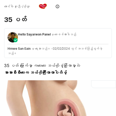
ဆောင်းပါး ကူညီပံ့ပိုးသူ
35 ပတ်
Hello Sayarwon Panel
မှ ဆေးစစ်ထားပါသည်
Hmwe San Eain
မှ ရေးသားသည်။
·
02/02/2024 တွင် အသစ်ဖြည့်စွက်ခဲ့
သည်။
35 ပတ် မြောက်မှာ ကလေးလေး ဘယ်လိုဖွံ့ဖြိုးလာမှာလဲ
သားသားမီးမီးလေးက ဘယ်လိုကြီးလာတာပါလိမ့်