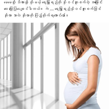
မေမေတို့ သိထားဖို့ လိုမယ့်
ရေမြွာရည်
ကို ပိုးဝင်ကူးစက်တဲ့ အကြောင်း
လေး ပြောပြပေးချင်ပါတယ်။ ကဲ …. ရေမြွာရည်ပိုးဝင်ကူးစက်ခြင်း
ဆိုတာ ဘာလဲ ဆိုတာကို ကြည့်လိုက်ရအောင်နော်။