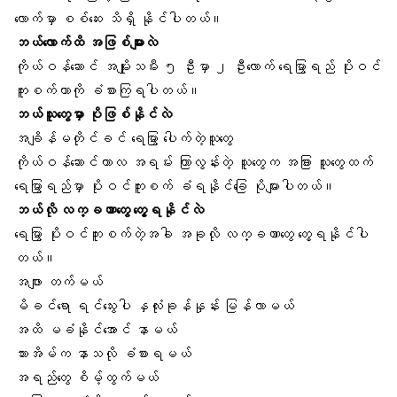
လောက်မှာ စစ်ဆေး သိရှိ နိုင်ပါတယ်။
ဘယ်လောက်ထိ အဖြစ်များလဲ
ကိုယ်ဝန်ဆောင် အမျိုးသမီး ၅ ဦးမှာ ၂ ဦးလောက် ရေမြွာရည် ပိုးဝင်
ကူးစက်တာကို ခံစားကြရပါတယ်။
ဘယ်သူတွေမှာ ပိုဖြစ်နိုင်လဲ
အချိန်မတိုင်ခင် ရေမြွာ ပေါက်တဲ့သူတွေ
ကိုယ်ဝန်ဆောင်ကာလ အရမ်း ကြာလွန်းတဲ့ သူတွေက အခြား သူတွေထက်
ရေမြွာရည်မှာ ပိုးဝင်ကူးစက် ခံရနိုင်ခြေ ပိုများပါတယ်။
ဘယ်လို လက္ခဏာတွေ တွေ့ရနိုင်လဲ
ရေမြွာ ပိုးဝင်ကူးစက်တဲ့အခါ အခုလို လက္ခဏာတွေ တွေ့ရနိုင်ပါ
တယ်။
အဖျား တက်မယ်
မိခင်ရော ရင်သွေးပါ နှလုံးခုန်နှုန်း မြန်လာမယ်
အထိ မခံနိုင်အောင် နာမယ်
သားအိမ်
က နာသလို ခံစားရမယ်
အရည်တွေ စိမ့်ထွက်မယ်