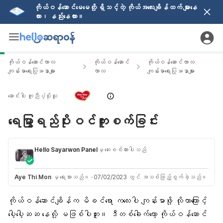
ကိုယ်ဝန်ဆောင်မေမေတို့ ရှိသင့်တဲ့ ကိုယ်အလေးချိန်ထက် များနေ
လား၊ နည်းနေလား။
ကိုယ်ဝန်ဆောင်ကာလ
ကိုယ်ဝန်ဆောင်
ကိုယ်ဝန်ဆောင်ကာလ
ကျန်းမာရေးပြဿနာများ
ကာလ
ကျန်းမာရေးပြဿနာများ
ဆောင်းပါး ကူညီပံ့ပိုးသူ
ရေမြွာရည်ပိုးဝင်ကူးစက်ခြင်း
Hello Sayarwon Panel
မှ ဆေးစစ်ထားပါသည်
Aye Thi Mon
မှ ရေးသားသည်။
·
07/02/2023 တွင် အသစ်ဖြည့်စွက်ခဲ့သည်။
ကိုယ်ဝန်ဆောင်ချိန်
က မိခင်ရော ကလေးပါ ကျန်းမာဖို့ လိုတာကြောင့်
ပေါ့ပေါ့ဆဆ နေလို့ မဖြစ်ပါဘူး။ ဒီတစ်ခေါက်တော့ ကိုယ်ဝန်ဆောင်