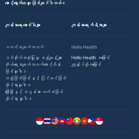
စောင့်ရှောက်ပေးသူ ဖြစ်ချင်ပါတယ်။
ကျန်းမာရေး ဆောင်းပါးများ
ကျန်းမာရေး ကိရိယာများ
သတင်းအချက်အလက်
Hello Health
ဝဘ်ဆိုက်အသုံးပြုမှု စည်းမျဉ်းများ
Hello Health အကြောင်း
ကိုယ်ရေးအချက်အလက်စောင့်ထိန်း
ကျွန်ုပ်တို့အကြောင်း
ခြင်းမူဝါဒ
တည်းဖြတ်ခြင်းနှင့် ပြင်ဆင်ခြင်း
ဆိုင်ရာမူဝါဒ
ကြော်ငြာနှင့် စပွန်ဆာ လက်ခံခြင်း
ဆိုင်ရာ မူဝါဒ