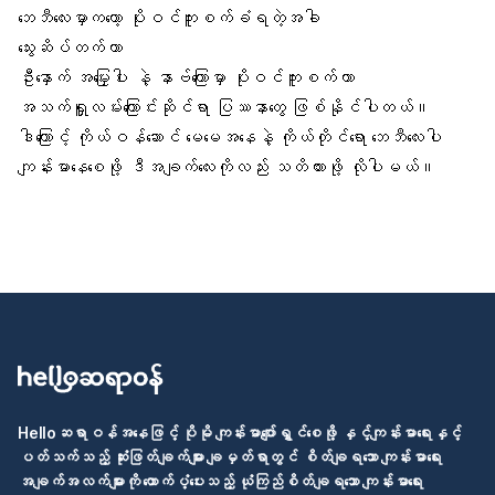
ဘေဘီလေးမှာကတော့ ပိုးဝင်ကူးစက်ခံရတဲ့အခါ
သွေးဆိပ်တက်တာ
ဦးနှောက် အမြှေးပါး နဲ့ နာဗ်ကြောမှာ ပိုးဝင်ကူးစက်တာ
အသက်ရှူလမ်းကြောင်း
ဆိုင်ရာ ပြဿနာတွေ ဖြစ်နိုင်ပါတယ်။
ဒါကြောင့် ကိုယ်ဝန်ဆောင် မေမေအနေနဲ့ ကိုယ်တိုင်ရော ဘေဘီလေးပါ
ကျန်းမာနေစေဖို့ ဒီအချက်လေးကိုလည်း သတိထားဖို့ လိုပါမယ်။
Helloဆရာဝန်အနေဖြင့် ပိုမို ကျန်းမာပျော်ရွှင်စေဖို့ နှင့်ကျန်းမာရေးနှင့်
ပတ်သက်သည့် ဆုံးဖြတ်ချက်များ ချမှတ်ရာတွင် စိတ်ချရသော ကျန်းမာရေး
အချက်အလက်များကို ထောက်ပံ့ပေးသည့် ယုံကြည်စိတ်ချရသော ကျန်းမာရေး