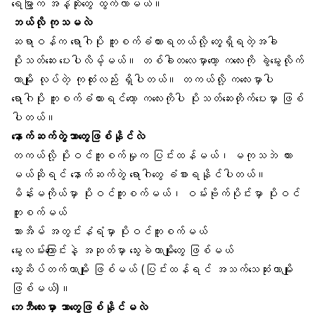
ရေမြွာက အနံ့ဆိုးတွေ ထွက်လာမယ်။
ဘယ်လို ကုသမလဲ
ဆရာဝန်က ရောဂါပိုး ကူးစက်ခံထားရတယ်လို့ တွေ့ရှိရတဲ့အခါ
ပိုးသတ်ဆေး ပေးပါလိမ့်မယ်။ တစ်ခါတလေမှာတော့ ကလေးကို ခွဲမွေးလိုက်
တာမျိုး လုပ်တဲ့ ကုထုံးလည်း ရှိပါတယ်။ တကယ်လို့ ကလေးမှာပါ
ရောဂါပိုး ကူးစက်ခံထားရင်တော့ ကလေးကိုပါ ပိုးသတ်ဆေးတိုက်ပေးမှာ ဖြစ်
ပါတယ်။
နောက်ဆက်တွဲဘာတွေဖြစ်နိုင်လဲ
တကယ်လို့ ပိုးဝင်ကူးစက်မှုက ပြင်းထန်မယ်၊ မကုသဘဲ ထား
မယ်ဆိုရင် နောက်ဆက်တွဲ ရောဂါတွေ ခံစားရနိုင်ပါတယ်။
မိန်းမကိုယ်မှာ ပိုးဝင်ကူးစက်မယ်၊ ဝမ်းဗိုက်ပိုင်းမှာ ပိုးဝင်
ကူးစက်မယ်
သားအိမ် အတွင်းနံရံမှာ ပိုးဝင်ကူးစက်မယ်
မွေးလမ်းကြောင်း
နဲ့ အဆုတ်မှာ သွေးခဲတာမျိုးတွေ ဖြစ်မယ်
သွေးဆိပ်တက်တာ
မျိုး ဖြစ်မယ် (ပြင်းထန်ရင် အသက်သေဆုံးတာမျိုး
ဖြစ်မယ်)။
ဘေဘီလေးမှာ ဘာတွေဖြစ်နိုင်မလဲ