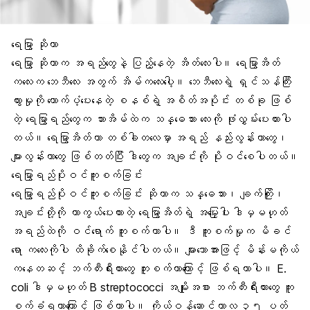
ရေမြွာ ဆိုတာ
ရေမြွာ ဆိုတာက အရည်တွေနဲ့ ပြည့်နေတဲ့ အိတ်လေးပါ။ ရေမြွာအိတ်
ကလေးက
ဘေဘီလေး
အတွက် အိမ်ကလေးပေါ့။ ဘေဘီလေးရဲ့ ရှင်သန်ကြီး
ထွားမှုကို ထောက်ပံ့ပေးနေတဲ့ စနစ်ရဲ့ အစိတ်အပိုင်း တစ်ခု ဖြစ်
တဲ့ ရေမြွာရည်တွေက သားအိမ်ထဲက
သန္ဓေသား
လေးကို ဖုံးလွှမ်းပေးထားပါ
တယ်။ ရေမြွာအိတ်ဟာ တစ်ခါတလေမှာ အရည် နည်းလွန်းတာတွေ၊
များလွန်းတာတွေ ဖြစ်တတ်ပြီး ဒါတွေက
အချင်း
ကို ပိုးဝင်စေပါတယ်။
ရေမြွာရည်ပိုးဝင်ကူးစက်ခြင်း
ရေမြွာရည်ပိုးဝင်ကူးစက်ခြင်း ဆိုတာက သန္ဓေသား၊ ချက်ကြိုး၊
အချင်းတို့ကို ကာကွယ်ပေးထားတဲ့ ရေမြွာအိတ်ရဲ့ အမြှေးပါး ဒါမှမဟုတ်
အရည်ထဲကို ဝင်ရောက် ကူးစက်တာပါ။ ဒီ ကူးစက်မှုက မိခင်
ရော ကလေးကိုပါ ထိခိုက်စေနိုင်ပါတယ်။ များသောအားဖြင့်
မိန်းမကိုယ်
ကနေတဆင့် ဘက်တီးရီးယားတွေ ကူးစက်တာကြောင့် ဖြစ်ရတာပါ။
E.
coli
ဒါမှမဟုတ် B streptococci အမျိုးအစား
ဘက်တီးရီးယားတွေ
ကူး
စက်ခံရတာကြောင့် ဖြစ်တာပါ။ ကိုယ်ဝန်ဆောင်ကာလ ၃၅ ပတ်