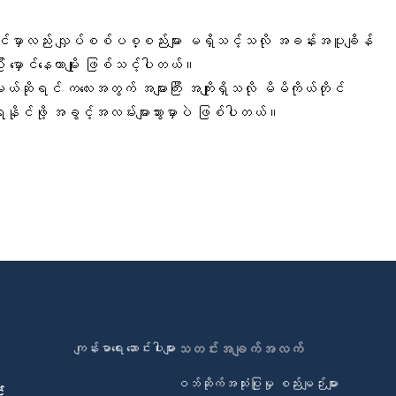
းကျင်မှာလည်း လျှပ်စစ်ပစ္စည်းများ မရှိသင့်သလို အခန်းအပူချိန်
း မှောင်နေတာမျိုး ဖြစ်သင့်ပါတယ်။
းမယ်ဆိုရင် ကလေးအတွက် အများကြီး အကျိုးရှိသလို မိမိကိုယ်တိုင်
်ရနိုင်ဖို့ အခွင့်အလမ်းများသွားမှာပဲ ဖြစ်ပါတယ်။
ကျန်းမာရေး ဆောင်းပါးများ
သတင်းအချက်အလက်
ဝဘ်ဆိုက်အသုံးပြုမှု စည်းမျဉ်းများ
်