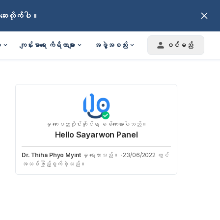
်ဆေးလိုက်ပါ။
း
ကျန်းမာရေး ကိရိယာများ
အဖွဲ့အစည်း
ဝင်မည်
မှ ဆေးပညာပိုင်းဆိုင်ရာ စစ်ဆေးထားပါသည်။
Hello Sayarwon Panel
Dr. Thiha Phyo Myint
မှ ရေးသားသည်။
·
23/06/2022 တွင်
အသစ်ဖြည့်စွက်ခဲ့သည်။