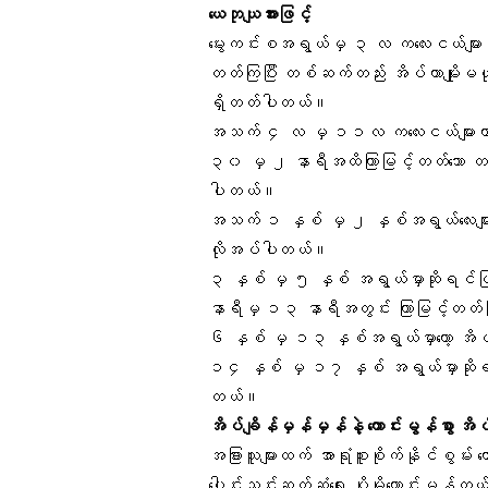
ယေဘုယျအားဖြင့်
မွေးကင်းစအရွယ်မှ ၃ လ ကလေးငယ်များဟ
တတ်ကြပြီး တစ်ဆက်တည်း အိပ်တာမျိုးမဟုတ
ရှိတတ်ပါတယ်။
အသက် ၄ လ မှ ၁၁လ ကလေးငယ်များဟာ ညအ
၃၀ မှ ၂ နာရီအထိကြာမြင့်တတ်သော တစ်
ပါတယ်။
အသက် ၁ နှစ် မှ ၂ နှစ်အရွယ်လေးမျာ
လိုအပ်ပါတယ်။
၃ နှစ် မှ ၅ နှစ် အရွယ်မှာဆိုရင်ဖ
နာရီမှ ၁၃ နာရီအတွင်း ကြာမြင့်တတ်ပြ
၆ နှစ် မှ ၁၃ နှစ်အရွယ်မှာတော့ အိ
၁၄ နှစ် မှ ၁၇ နှစ် အရွယ်မှာဆိုရင်
တယ်။
အိပ်ချိန်မှန်မှန်နဲ့ ကောင်းမွန်စွာ အ
အခြားသူများထက် အာရုံစူးစိုက်နိုင်စွမ်း 
ပေါင်းသင်းဆက်ဆံရေး ပိုမိုကောင်းမွန်တယ