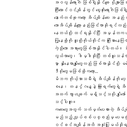
အဝလွန်ရောဂါ ဖြစ်ပွါးနိုင်ချေ ပိုများခြင်
ကြီးကောင်ဝင်ချိန်တွင် သွေးတိုးရောဂါဖြစ်ပ
နောက်တစ်ခုကတော့ အိပ်ချိန်လေး အနည်းငယ်
သောအိပ်ချိန်လျော့နည်းခြင်းဟာဆိုရင်လ
နေတယ်လို့ ထင်ရနိုင်ပြီး အမှန်တကယ်မှ
ကြွနေဖို့ကို သူတို့ကိုယ်တိုင်က ကြိုးစားန
ကဲ့သို့သော အရာတွေဖြစ်လာနိုင်ပါတယ်။ 
လွယ်တာတွေ၊ ဒါမှဒါဆိုပြီး တစ်ယူသန်တာ
မှာ နိုးနေတာမျိုးတွေလည်း ဖြစ်လာနိုင်လို့
ဒီလိုတွေမဖြစ်ဖို့ကတော့…
မိဘက ကိုယ့်သားသမီးရဲ့ အိပ်ချိန်ကို 
စနေ၊ တနင်္ဂနွေနဲ့ ကြားရက်တွေရဲ့ အိ
အထက် ကွာဟချက် မရှိသင့်သလို ပျိုဖ
သင့်ပါဘူး။
ကလေးတွေအတွက် သတ်မှတ်ပေးထားတဲ့ အိ
မည်သည့် လျှပ်စစ်ပစ္စည်းမှ ပေးမကိ
ဝင်ခင်အချိန်အထိ အသုံးပြုမယ်ဆိုရင် အိပ