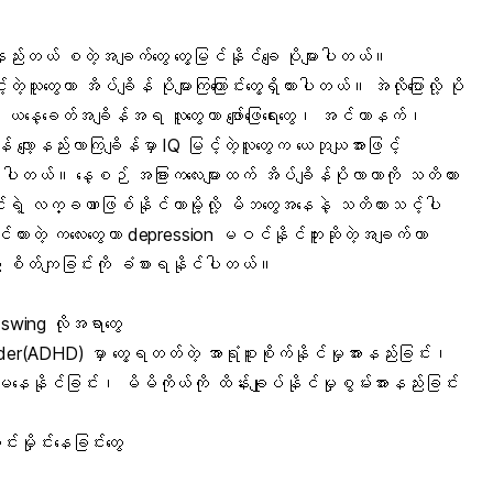
ိုနည်းတယ် စတဲ့အချက်တွေ တွေ့မြင်နိုင်ချေ ပိုများပါတယ်။
့သူတွေဟာ အိပ်ချိန် ပိုများကြကြောင်းတွေ့ရှိထားပါတယ်။ အဲလိုပြောလို့ ပို
်။ ယနေ့ခေတ်အချိန်အရ လူတွေဟာ ဖျော်ဖြေရေးတွေ၊ အင်တာနက်၊
် လျော့နည်းလာကြချိန်မှာ IQ မြင့်တဲ့လူတွေက ယေဘုယျအားဖြင့်
ာဖြစ်ပါတယ်။ နေ့စဉ် အခြားကလေးများထက် အိပ်ချိန်ပိုလာတာကို သတိထား
်းရဲ့ လက္ခဏာဖြစ်နိုင်တာမို့လို့ မိဘတွေအနေနဲ့ သတိထားသင့်ပါ
တွေးထင်ထားတဲ့ ကလေးတွေဟာ depression မဝင်နိုင်ဘူးဆိုတဲ့အချက်ဟာ
 စိတ်ကျခြင်းကို ခံစားရနိုင်ပါတယ်။
 swing လိုအရာတွေ
der(ADHD) မှာ တွေ့ရတတ်တဲ့ အာရုံစူးစိုက်နိုင်မှုအားနည်းခြင်း၊
ေနိုင်ခြင်း၊ မိမိကိုယ်ကို ထိန်းချုပ်နိုင်မှုစွမ်းအားနည်းခြင်း
မှိုင်းနေခြင်းတွေ
း