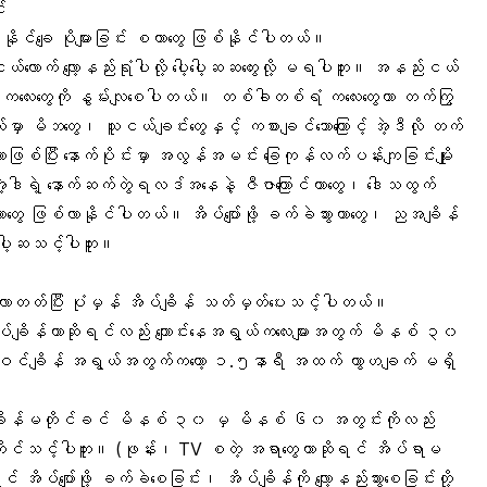
း
ွါးနိုင်ချေ ပိုများခြင်း စတာတွေ ဖြစ်နိုင်ပါတယ်။
လောက် လျော့နည်းရုံပါလို့ ပေါ့ပေါ့ဆဆတွေးလို့ မရပါဘူး။ အနည်းငယ်
ည်း ကလေးတွေကို နွမ်းလျစေပါတယ်။ တစ်ခါတစ်ရံ ကလေးတွေဟာ တက်ကြွ
ာ မိဘတွေ၊ သူငယ်ချင်းတွေနှင့် ကစားချင်သောကြောင့် အဲ့ဒီလို တက်
ေကြတာဖြစ်ပြီး နောက်ပိုင်းမှာ အလွန်အမင်း ခြေကုန်လက်ပန်းကျခြင်းမျိုး
အဲ့ဒါရဲ့ နောက်ဆက်တွဲရလဒ်အနေနဲ့ ဇီဇာကြောင်တာတွေ၊ ဒေါသထွက်
တွေ ဖြစ်လာနိုင်ပါတယ်။ အိပ်ပျော်ဖို့ ခက်ခဲသွားတာတွေ၊ ညအချိန်
 မပေါ့ဆသင့်ပါဘူး။
လေ့လာတတ်ပြီး ပုံမှန် အိပ်ချိန် သတ်မှတ်ပေးသင့်ပါတယ်။
ပ်ချိန်ဟာဆိုရင်လည်း ကျောင်းနေအရွယ်ကလေးများအတွက် မိနစ် ၃၀
ော်ဝင်ချိန် အရွယ်အတွက်ကတော့ ၁.၅နာရီ အထက် ကွာဟချက် မရှိ
ပ်ချိန်မတိုင်ခင် မိနစ် ၃၀ မှ မိနစ် ၆၀ အတွင်းကိုလည်း
ုင်သင့်ပါဘူး။ (ဖုန်း၊ TV စတဲ့ အရာတွေဟာဆိုရင် အိပ်ရာမ
်ပျော်ဖို့ ခက်ခဲစေခြင်း၊ အိပ်ချိန်ကို လျော့နည်းသွားစေခြင်းတို့