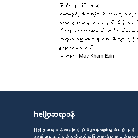
ဖြစ်စေနိုင်ပါတယ်)
ကလေးတွေရဲ့ အိပ်ရာပေါ် နဲ့ အိပ်ရာဝန်
ဟာလည်း အသင့်အတင့်နှင့် မီးမှိတ်ထားပြီ
ဒီလိုမျိုးလေး ကလေးအတွက် ဆောင်ရွက်ပေးထာ
အတွက်လည်း ကောင်းမွန်စွာ အိပ်ပျော်ခွင့
ကျေးဇူးတင်ပါတယ်
‌ရေးသားသူ – May Kham Eain
Helloဆရာဝန်အနေဖြင့် ပိုမို ကျန်းမာပျော်ရွှင်စေဖို့ နှင့်
ကျန်းမာရေးနှင့်ပတ်သက်သည့် ဆုံးဖြတ်ချက်များ ချမှတ်ရာတွင