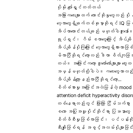
ပိုမို ပျော်ရွှင်တတ်တယ်
အခြားကလေးများထက် တောင်းဆိုမှုတွေလည်း ပ
လေ့လာတွေ့ရှိချက်တစ်ခုမှာဆိုရင် IQ မြင့်တဲ
အိပ်တာကောင်းတယ်ချည်း မဟုတ်ပါဘူးနော
ရုပ်ရှင်၊ ဂိမ်း စတာတွေကြောင့် အိပ်ချိန
အိပ်ချိန်ပိုကြကြောင်း လေ့လာတွေ့ရှိထားတ
မိလာပြီဆိုရင်တော့လည်း ဒါဟာ စိတ်ကျခြင
တယ်။ အကြောင်းကတော့ လူတော်တော်များများ 
အမှန်မဟုတ်လို့ပါပဲ။ ကလေးတွေဟာလည်း
အိပ်ချိန်လျော့နည်းလာပြီဆိုရင်တော့…
စိတ်ခံစားမှုအပြောင်းအလဲမြန်တဲ့ mood
attention deficit hyperactivity disor
တစ်နေရာတည်းတွင် ကြာကြာ ငြိမ်သက်စွာ မန
စသော အပြုအမူပိုင်းဆိုင်ရာ ပြဿနာတွေ
စိတ်ဖိစီးမှုဖြစ်လာခြင်း၊ ပင်ပန်းထိုင်း
ဆီးချိုဖြစ်ရန် အခွင့်အလမ်းပိုများခြင်