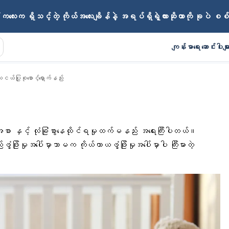
ကလေးက ရှိသင့်တဲ့ ကိုယ်အလေးချိန်နဲ့ အရပ်ရှိရဲ့လားဆိုတာကို ခုပဲ စစ
ကျန်းမာရေး ဆောင်းပါးမျာ
းငယ်ပြုစုစောင့်ရှောက်နည်း
ာ နှင့် လုံခြုံစွာနေထိုင်ရမှုထက်မနည်း အရေးကြီးပါတယ်။
ြိုးမှုအပေါ်မှာသာမက ကိုယ်ကာယဖွံ့ဖြိုးမှုအပေါ်မှာပါ ကြီးမားတဲ့