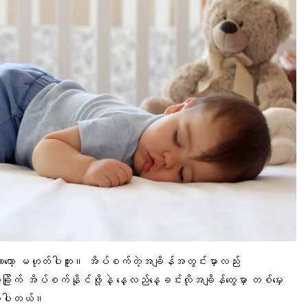
တာတော့ မဟုတ်ပါဘူး။ အိပ်စက်တဲ့အချိန်အတွင်းမှာလည်း
ိုက် အိပ်စက်နိုင်ဖို့နဲ့ နေ့လည်နေ့ခင်းလိုအချိန်တွေမှာ တစ်မှေး
ြီးပါတယ်။