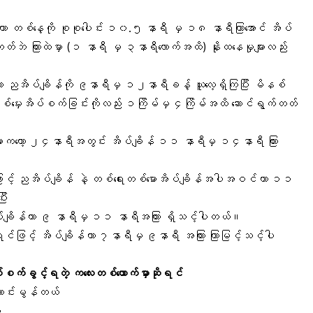
ာ တစ်နေ့ကို စုစုပေါင်း ၁၀.၅ နာရီ မှ ၁၈ နာရီကြာအောင် အိပ်
်ဘဲ ကြားထဲမှာ (၁ နာရီ မှ ၃နာရီ‌လောက်အထိ) နိုးထနေမှုများလည်း
ိပ်ချိန်ကို ၉နာရီမှ ၁၂နာရီခန့် ယူလေ့ရှိကြပြီး မိနစ်
မှေးအိပ်စက်ခြင်းကိုလည်း ၁ကြိမ်မှ ၄ကြိမ်အထိ ဆောင်ရွက်တတ်
းကတော့ ၂၄နာရီအတွင်း အိပ်ချိန် ၁၁ နာရီမှ ၁၄နာရီ ကြား
ြင့် ညအိပ်ချိန် နဲ့ တစ်ရေးတစ်မောအိပ်ချိန်အပါအဝင်ဟာ ၁၁
ီး
ပ်ချိန်ဟာ ၉ နာရီမှ ၁၁ နာရီအကြား ရှိသင့်ပါတယ်။
ဖြင့် အိပ်ချိန်ဟာ ၇နာရီမှ ၉နာရီ အကြား ကြာမြင့်သင့်ပါ
ိပ်စက်ခွင့်ရတဲ့ ကလေးတစ်ယောက်မှာဆိုရင်
ကောင်းမွန်တယ်
်