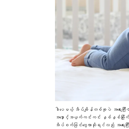
ဒါပေမယ့် အိပ်ချိန်တစ်ခုပဲ အရေးကြီး
အနှောင့်အယှက်ကင်းကင်း နှစ်နှစ်ခြိုက်ခြ
အိပ်စက်ခြင်းတွေဟာဆိုရင်လည်း အရေးက