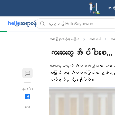
သင့်
ကလေးပြုစုစောင့်ရှောက်ခြင်း
ကလေးငယ်
ကလေ
ကလေးတွေ အိပ်ပါစေ…
ကလေးတွေအတွက် အိပ်စက်ခြင်းဟာ အစားအစ
အကြောင်းကတော့ အိပ်စက်ခြင်းဟာ ဉာဏ်ရည်ဖွံ့ဖ
သက်ရောက်မှု ရှိနေလို့ပါပဲ။
မျှဝေပါ။