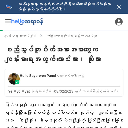
တစ်နေ့တာမှာ အနည်းဆုံး ကယ်လိုရီဘယ်လောက်လိုအပ်လဲဆိုတာ
သိဖို့ ခုပဲတွက်ချက်လိုက်ပါ။
ကျန်းမာစွာ စားသောက်ခြင်း
အခြားအာဟာရဆိုင်ရာနည်းလမ်းကောင်းများ
စည်သွပ်ဘူးပိတ်အစားအစာတွေက
ကျန်းမာရေးအတွက် ကောင်းလား၊ ဆိုးလား
Hello Sayarwon Panel
မှ ဆေးစစ်ထားပါသည်
Ye Myo Myat
မှ ရေးသားသည်။
·
08/02/2023 တွင် အသစ်ဖြည့်စွက်ခဲ့သည်။
မြန်မာလူမျိုးအများစုအတွက် စည်သွပ်ဘူးပိတ် အစားအစာဆိုတာ
ရင်းနှီးပြီးသားဖြစ်မယ်လို့ ထင်ပါတယ်။ ဟုတ်ကဲ့၊ ချက်ထားပြီးသား
အသား
၊ ငါးမျိုးစုံ၊ ဒါမှမဟုတ် ပဲအမျိုးမျိုးကို ပြုတ်ပြီးတော့ဖြစ်ဖြစ်