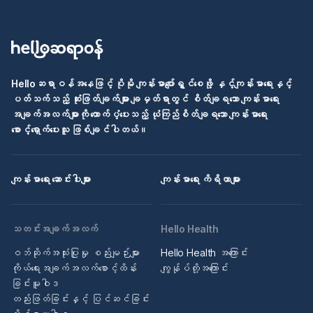
Helloဆရာဝန်အနေဖြင့် ပိုမို ကျန်းမာပျော်ရွှင်စေဖို့ နှင့်ကျန်းမာရေးနှင့်
ပတ်သက်သည့် ဆုံးဖြတ်ချက်များ ချမှတ်ရာတွင် စိတ်ချရသော ကျန်းမာရေး
အချက်အလက်များကို ထောက်ပံ့ပေးသည့် ယုံကြည်စိတ်ချရသော ကျန်းမာရေး
စောင့်ရှောက်ပေးသူ ဖြစ်ချင်ပါတယ်။
ကျန်းမာရေး ဆောင်းပါးများ
ကျန်းမာရေး ကိရိယာများ
သတင်းအချက်အလက်
Hello Health
ဝဘ်ဆိုက်အသုံးပြုမှု စည်းမျဉ်းများ
Hello Health အကြောင်း
ကိုယ်ရေးအချက်အလက်စောင့်ထိန်း
ကျွန်ုပ်တို့အကြောင်း
ခြင်းမူဝါဒ
တည်းဖြတ်ခြင်းနှင့် ပြင်ဆင်ခြင်း