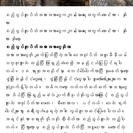
စည်သွပ်ဘူးပိတ်အစားအစာတွေက ကျန်းမာရေးအတွက် ကောင်းလား၊ ဆိုး
လား
စည်သွပ်ဘူးပိတ်အစားအစာတွေက ကျန်းမာရေးအတွက် ကောင်းလား၊ ဆိုး
လား ဆိုတော့
စည်သွပ်ဘူးပိတ်အစားအစာတွေဆိုတာ
အစားအစာတွေကို ချက်ပြုတ်ပြီးတဲ့အခါ လေအလုံပိတ် အလူမီနီယမ်
သတ္တုဘူးထဲ ထည့်ပြီး ကြာရှည်ခံစေဖို့ အနည်းငယ်ပြုပြင်ရပါ
တယ်။ ၁၈ ရာစုအစပိုင်းမှာ စတင်ပေါ်ပေါက်လာပြီး ခုခေတ်မှာတော့
ဖွံ့ဖြိုးဆဲနိုင်ငံတွေရော၊ ဖွံ့ဖြိုးပြီးနိုင်ငံတွေမှာပါ လူတော်တော်များများက စား
သုံးလျက်ရှိပါတယ်။ အဓိကကတော့ လတ်လတ်ဆတ်ဆတ် စားစရာတွေ
ဟာ သိပ်ပြီး
ကြာရှည်မခံ
ဘဲ ပျက်စီးပုပ်သိုးလွယ်တာကြောင့် စည်သွပ်
ဘူးထဲ အလုံပိတ်ကာ လေဘေး၊ မီးဘေးကာလ၊ ပင်လယ်၊ လေထဲ ရက်
ပေါင်းများစွာ ခရီးထွက်နေရတဲ့အခါ လွယ်ကူအဆင်ပြေစေပါတယ်။
အရင်ဆုံး စားစရာကို လိုသလို လှီးစိတ်ကာ စည်သွပ်ဘူးထဲ ထည့်ပါ
တယ်။ ပြီးသွားတော့မှ စည်သွပ်ဘူးထဲ ပိတ်ပြီး အပူပေးကာ မကောင်းတဲ့