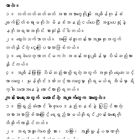
တာလဲ။
၁။ လတ်လတ်ဆတ်ဆတ် အစားအစာတွေလိုမျိုး အချိန်ကုန်ခံ
ချက်ပြုတ်စရာမလိုဘဲ မိနစ်အနည်းငယ်ပေးပြီး အပူပေးရုံနဲ့
နဂိုအရသာအတိုင်း စားသုံးနိုင်ပါတယ်။
၂။ ဈေးလဲသက်သာတယ်။ အခြေခံလူတန်းစားအများစုအတွက်
တတ်နိုင်တဲ့ ငွေကြေးပမာဏဖြစ်တယ်။
၃။ ရေခဲသေတ္တာတင်မကဘဲ အခန်းအပူချိန်မှာ သိမ်းဆည်းထား
နိုင်တယ်။
၄။ အချိန်ကြာကြာ သိမ်းဆည်းထားလို့ရတဲ့အတွက် အခုလို ရေဘေးသင့်
ကာလတွေ၊ မုန်တိုင်းဒဏ်သင့်ကာလတွေမှာ လိုရမယ်ရ အိမ်မှာ ရိ
က္ခါသဘောအနေနဲ့ ဆောင်ထားလို့ရတယ်။
ကျန်းမာရေးအတွက် မကောင်းတဲ့ အချက်တွေက ဘာတွေလဲ။
၁။ ကြာရှည်ခံအောင် ဓါတုဗေဒနည်းစနစ်နဲ့ ပြုပြင်ထားတဲ့
အစားအစာဖြစ်တာကြောင့် ရေရှည်စားမယ်ဆိုရင် ကျန်းမာရေးကို
ထိခိုက်လာနိုင်တယ်။
၂။ အရသာထူးကဲစေဖို့ ဆား၊ သကြား၊
အချိုမှုန့်
ပမာဏကို