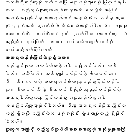
ဘက်တီးရီးယားပိုးတွေကို သတ်ပစ်ပြီး မပုပ်သိုးသွားစေဖို့ ပြုလုပ်ရပါ
တယ်။ စည်သွပ်ဘူးတွေဟာ ရေခဲသေတ္တာထဲ မထည့်ဘဲ အပြင်
အခန်းအပူချိန်မှာ ထားထားရင်တောင် အနည်းဆုံး ၁ နှစ်မှ အများ
ဆုံး ၅နှစ်အထိ မပျက်စီးဘဲ သိမ်းဆည်းထားနိုင်ပါတယ်။ အများစု
ကတော့ သစ်သီး၊
ဟင်းသီးဟင်းရွက်
၊ ချက်ပြီးသားအသားဟင်းတွေ၊ ပဲ
အမျိုးမျိုး၊ စွပ်ပြုတ်၊ အသား၊ ပင်လယ်စာတွေကို ထုပ်ပိုး
သိမ်းဆည်းတတ်ကြပါတယ်။
အာဟာရတန်ဖိုးပြောင်းလဲမှုရှိသလား။
စည်သွပ်ဘူးထဲ အလုံပိတ်ထားတဲ့အခါ
ပရိုတင်းဓါတ်
၊ ကစီ
ဓါတ်၊ အဆီဓါတ်၊ အဆီမှာပျော်ဝင်နိုင်တဲ့ ဗီတာမင် အေ၊
ဒီ၊ အီး၊ ကေ စတဲ့ အာဟာရတန်ဖိုးဟာ လျော့နည်းသွားခြင်းမရှိပါ
ဘူး။ ဗီတာမင် ဘီ နဲ့ ဗီတာမင် စီလိုမျိုး ရေမှာပျော်ဝင်နိုင်တဲ့
အာဟာရဓါတ်တွေကတော့ ပြင်းထန်စွာ အပူပေးလိုက်တဲ့အခါ
အနည်းငယ်လျော့သွားနိုင်ပါတယ်။ ဒီတော့ အာဟာရတန်ဖိုးဟာ ပြောင်းတာ
လည်း ရှိသလို မပြောင်းလဲဘဲ နဂိုအတိုင်း ရှိနေတာမျိုးလည်း ရှိနိုင်
ပါတယ်။
လူတွေက ဘာကြောင့် စည်သွပ်ဘူးပိတ်အစားအစာတွေကို စားသုံးမှုများလာကြ