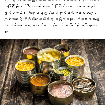
စည်သွပ်ဘူးထဲ ထည့်ပိတ်ကာ တာရှည်ခံအစားအစာအဖြစ် အချိန်
အကြာကြီးသိုလှောင်ပြီး စားသုံးလို့ရအောင် ပြုပြင်ထားတဲ့ အစားအစာတွေပဲ
ဖြစ်ပါတယ်။ အဲ့တော့ တာရှည်ခံအောင် လုပ်ထားတဲ့အစားအစာတွေက
ကျန်းမာရေးနဲ့ ထိခိုက်စေတယ်ဆိုတော့ စည်သွပ်ဘူးပိတ်အစားအစာတွေ
က ကျန်းမာရေးအတွက် ကောင်းလား၊ ဆိုးလား ဆိုတာ ကြည့်လိုက်ကြရအောင်
လား။