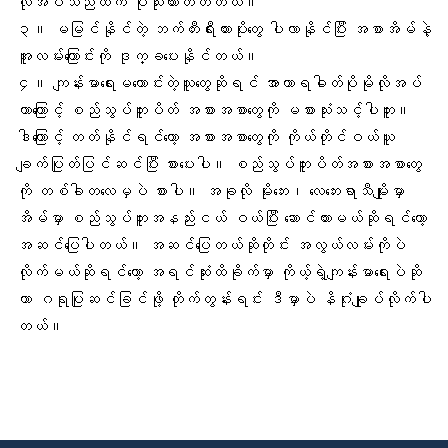
လိုအပ်သည်ထက် ပိုသုံးထားတတ်တယ်။
၃။ မမြင်နိုင်တဲ့ ဘက်တီးရီးယားပိုးတွေ ပါလာနိုင်ပြီး အစာအိမ်နဲ့
အူလမ်းကြောင်းကို ဒုက္ခပေးနိုင်တယ်။
၄။ ကျန်းမာရေးမကောင်းတဲ့သူတွေဆိုရင် အာဟာရဓါတ်ပိုမိုလိုအပ်
တာကြောင့် စည်သွပ်ဘူးပိတ် အစားအစာတွေကို မစားသုံးသင့်ပါဘူး။
ဒါကြောင့် တတ်နိုင်ရင်တော့ အစားအစာတွေကို ကိုယ်တိုင်ဝယ်ယူ
ချက်ပြုတ်ပြင်ဆင်ပြီး စားပေးပါ။ စည်သွပ်ဘူးပိတ်အစားအစာတွေ
ကို တစ်ခါတလေမှပဲ စားပါ။ အခုလို မိုးဘေး၊ လေဘေးရာသီမျိုးမှာ
အိမ်မှာ စည်သွပ်ဘူးအနည်းငယ် ဝယ်ပြီး ဆောင်ထားမယ်ဆိုရင်တော့
အဆင်ပြေပါတယ်။ အဆင်ပြေတယ်ဆိုတိုင်း အလွယ်လမ်းကိုပဲ
လိုက်မယ်ဆိုရင်တော့ အရင်ဆုံးထိခိုက်မှာ ကိုယ့်ရဲ့ကျန်းမာရေးပဲဆို
တာ ဂရုပြုဆင်ခြင်ဖို့ တိုက်တွန်းရင်း ဒီမှာပဲ နိဂုံးချုပ်လိုက်ပါ
တယ်။