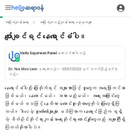
အခြေခံကျန်းမာရေး
အခြေခံကျသည့် ကျန်းမာရေးဗဟုသုတများ
ပျော်ချင်ရင် နေရောင်ခံပါ။
Hello Sayarwon Panel
မှ ဆေးစစ်ထားပါသည်
Dr. Yee Mon Lwin
မှ ရေးသားသည်။
·
05/07/2022 တွင် အသစ်ဖြည့်စွက်ခဲ့
သည်။
နေရောင်ခံပါလို့ ပြောလိုက်ရင် အများအားဖြင့် လူတွေက အရေပြားကင်ဆာ
ဖြစ်မယ်၊ နေလောင်မယ်၊ အသားမည်းမယ်၊
အရေးအကြောင်
းတွေ
ဖြစ်မယ် စသဖြင့် နေထိတာမကောင်းဘူးဆိုတာတွေကိုပဲ ပြောလေ့ရှိကြ
တယ်။ ဒါပေမဲ့ လူတော်တော်များများ မသိကြတာက နေရောင်ခြည်က ရရှိ
တဲ့ စိတ်ပိုင်းဆိုင်ရာ ကျန်းမာရေးဆိုင်ရာ ကောင်းကျိုးတွေလည်း အများကြီးရှိ
ကြတယ်ဆိုတာပါပဲ။