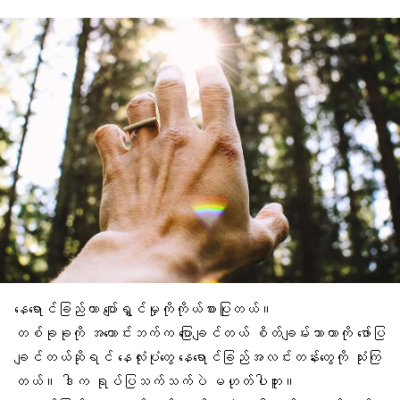
နေရောင်ခြည်ဟာ ပျော်ရွှင်မှုကိုကိုယ်စားပြုတယ်။
တစ်ခုခုကို အကောင်းဘက်က ပြောချင်တယ် စိတ်ချမ်းသာတာကို ဖော်ပြ
ချင်တယ်ဆိုရင် နေလုံးပုံတွေ နေရောင်ခြည်အလင်းတန်းတွေကို သုံးကြ
တယ်။ ဒါက ရုပ်ပြသက်သက်ပဲ မဟုတ်ပါဘူး။