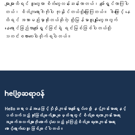
များများထိရင် လူတွေဟာ စိတ်တွေလန်းဆန်းလာတယ်၊ ပျော်ရွှင်လာကြပါ
တယ်၊ စိတ်ကျရောဂါကိုပါ ကုနိုင်တယ်လို့ပြောကြတယ်။ ဒါကြောင့် နေ
ထိရင် အသားမည်းမှာစိုးတယ်ဆိုတဲ့ တို့မြန်မာလူမျိုးတွေအတွက်
နေရောင်ခြည်ဟာပျော်ရွှင်ခြင်းရဲ့ ရင်းမြစ်ဖြစ်ပါတယ်လို့
သတင်းစကားလေးပါးလိုက်ရပါတယ်။
Helloဆရာဝန်အနေဖြင့် ပိုမို ကျန်းမာပျော်ရွှင်စေဖို့ နှင့်ကျန်းမာရေးနှင့်
ပတ်သက်သည့် ဆုံးဖြတ်ချက်များ ချမှတ်ရာတွင် စိတ်ချရသော ကျန်းမာရေး
အချက်အလက်များကို ထောက်ပံ့ပေးသည့် ယုံကြည်စိတ်ချရသော ကျန်းမာရေး
စောင့်ရှောက်ပေးသူ ဖြစ်ချင်ပါတယ်။