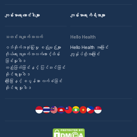
ကျန်းမာရေး ဆောင်းပါးများ
ကျန်းမာရေး ကိရိယာများ
သတင်းအချက်အလက်
Hello Health
ဝဘ်ဆိုက်အသုံးပြုမှု စည်းမျဉ်းများ
Hello Health အကြောင်း
ကိုယ်ရေးအချက်အလက်စောင့်ထိန်း
ကျွန်ုပ်တို့အကြောင်း
ခြင်းမူဝါဒ
တည်းဖြတ်ခြင်းနှင့် ပြင်ဆင်ခြင်း
ဆိုင်ရာမူဝါဒ
ကြော်ငြာနှင့် စပွန်ဆာ လက်ခံခြင်း
ဆိုင်ရာ မူဝါဒ