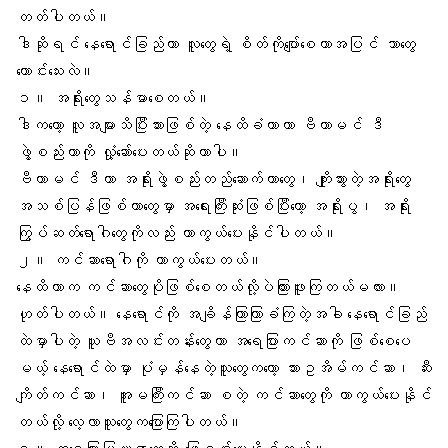
တတ်ပါတယ်။
ဒါဆိုရင် နေရောင်ခြည်ဟာ လူတွေရဲ့ စိတ်ကိုပျော်စေတာအပြင် ဘာတွေ
ကောင်းသေးလဲ။
၁။ အရိုးတွေသန်မာစေတယ်။
ဒါကတော့ လူအများသိပြီးသားဖြစ်တဲ့ နေထိခံတာဟာ
ဗီတာမင် ဒီ
ဖွဲ့စည်းတာကို လှုံ့ဆော်ပေးတယ်ဆိုတာပါ။
ဗီတာမင် ဒီဟာ
အရိုးဖွဲ့စည်းတည်ဆောက်
တာတွေ၊ ကျိုးသွားတဲ့
အရိုးတွေ
အသစ်ပြန်ဖြစ်
တာတွေမှာ အရေးကြီးဆုံးဖြစ်ပြီးတော့
အရိုးပွ
၊ အရိုး
ကြွပ်ဆတ်ရောဂါတွေကိုလည်း ကာကွယ်ပေးနိုင်ပါတယ်။
၂။
ကင်ဆာရောဂါ
ကို ကာကွယ်ပေးတယ်။
နေထိတာက ကင်ဆာတွေပိုဖြစ်စေတယ်လို့ပဲကြားဖူးကြတယ်မလား။
ဟုတ်ပါတယ်။ နေရောင်ကို အချိန်ကြာကြာခံကြတဲ့အခါ နေရောင်ခြည်
ထဲမှာပါတဲ့ ယူဗီအလင်းတန်းတွေဟာ
အရေပြားကင်ဆာ
ကို ဖြစ်စေပေ
မယ့် နေရောင်ထဲမှာ ပုံမှန်နေတဲ့သူတွေကတော့
သားဥအိမ်ကင်ဆာ
၊
ဆီး
ကျိတ်ကင်ဆာ
၊
အူမကြီးကင်ဆာ
စတဲ့ ကင်ဆာတွေကို ကာကွယ်ပေးနိုင်
တယ်လို့ လေ့လာသူတွေကပြောကြပါတယ်။