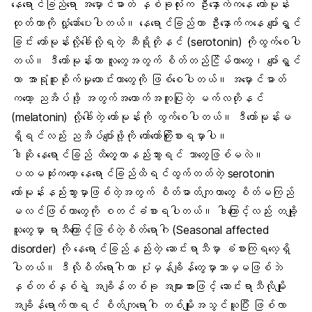
နေရောင်ခြည်ရော အမှောင်ဓာတ် နှစ်ခုလုံးက ဦးနှောက်ကနေ ဟော်မုန်း
ထုတ်တာကို လှုံ့ဆော်ပေးပါတယ်။ နေရောင်ခြည်ဟာ ဦးနှောက်ကနေ
ပျော်ရွှင်
ခြင်း ဟော်မုန်း
လို့ခေါ်လို့ရတဲ့ ဆီရိုတိုနင် (
serotonin
) ကိုထွက်စေပါ
တယ်။ ဒီဟော်မုန်းဟာ လူတွေအတွက် စိတ်တည်ငြိမ်တာတွေ၊ ပျော်ရွှင်
တာ အာရုံစူးစိုက်မှုကောင်းတာတွေကို ဖြစ်စေပါတယ်။ အမှောင်ဓာတ်
ကတော့ ညအိပ်ဖို့ အတွက်အထောက်အကူပြုတဲ့ မက်လတိုနင်
(melatonin) လို့ခေါ်တဲ့ ဟော်မုန်းကို ထွက်စေပါတယ်။ ဒီဟော်မုန်းမ
ရှိရင်လည်း ညအိပ်ပျော်ဖို့ကို တော်တော်ကြိုးစားရမှာပါ။
ဒါဆို နေရောင်ခြည် ထိတွေ့တာနည်းသွားရင် ဘာတွေဖြစ်မလဲ။
ပထမဆုံးကတော့ နေရောင်ခြည်ထိရင်ထွက်တတ်တဲ့ serotonin
ဟော်မုန်းနည်းသွားမှာဖြစ်တဲ့အတွက် စိတ်ဓာတ်ကျတာတွေ စိတ်မကြည်
မလင်ဖြစ်တာတွေကို စတင်ခံစားရပါတယ်။ ဒါကြောင့်လည်း တချိုု့
သူတွေမှာ
ရာသီကြောင့်ဖြစ်တဲ့စိတ်ရောဂါ
(Seasonal affected
disorder) ကို နေရောင်ခြည်နည်းတဲ့ ဆောင်းရာသီမှာ ခံစားကြရလေ့ရှိ
ပါတယ်။ ဒီလိုစိတ်ရောဂါဟာ ပုံမှန်ချိန်တွေမှာဘာမှမဖြစ်ဘဲ
နှစ်တစ်နှစ်ရဲ့ အချိန်တစ်ခု အများအားဖြင့် ဆောင်းရာသီလိုမျိုး
အချိန်ရောက်လာရင် စိတ်ကျရောဂါ တစ်မျိုးအသွင်ယူပြီး ဖြစ်လာ