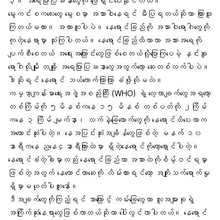
၃။
အရေပြားပြဿနာ
တွေကို ဖြေရှင်းပေးနိုင်တယ်။
မွေးကင်းစကလေးတွေ မွေးစမှာ
အသားဝါ
နေရင် မီးပြရတယ်ဆိုတာ ကြားဖူး
ကြတယ်မလား။ အလားတူပါပဲ။ နေရောင်ခြည်ကို အသားဝါရောဂါတွေကို
ကုတဲ့နေရာမှာ သုံးကြပါတယ်။ နေရောင်ခြည်ထိတာဟာ အသားအရေကို
ပျက်စီးစေတယ် အရေးအကြောင်းတွေဖြစ်စေတယ်လို့ပြောကြပေမဲ့ နှင်းခူ
ရောဂါလိုမျိုး တချို့ အရေပြားပြဿနာတွေအတွက်တော့ ဆေးတစ်လက်ပါပဲ။
ဒါဆိုရင် နေရောင် ဘယ်လောက်ကြာကြာ ခံဖို့လိုမလဲ။
ကမ္ဘာ့ကျန်းမာရေးအဖွဲ့အစည်းကြီး (WHO) ရဲ့ လေ့လာချက်တွေအရတော့
တစ်ကြိမ်ကို ၅မိနစ်ကနေ ၁၅ မိနစ် တစ်ပတ်ကို ၂ကြိမ်
ကနေ ၃ ကြိမ် မျက်နှာ၊ လက်နဲ့ခြေထောက်တွေကို နေရောင်ထိပေးတာက
အကောင်းဆုံးပါတဲ့။ နေအပြင်းဆုံးအချိန်တွေဖြစ်တဲ့ မနက် ၁၀
နာရီကနေ ညနေ၄နာရီကြားထဲမှာ ရှိတဲ့နေရောင်ကိုတော့ရှောင်ပါတဲ့။
နေရောင်ခံတဲ့ခါမှာလည်း နေရောင်ခြည်ဟာ အသားထဲကိုစိမ့်ဝင်ရမှာ
ဖြစ်တဲ့အတွက်
နေလောင်ကာဆေး
ကို လိမ်းထားရင်တော့ အကျိုးသက်ရောက်မှု
ရှိမှာမဟုတ်ပါဘူးနော်။
ဒီအချက်တွေကိုကြည့်ရင် ဘာကြောင့် ကမ်းခြေတွေဟာ လူအများစုရဲ့
အကြိုက်ဆုံးနေရာတွေဖြစ်လာတယ်ဆိုတာ ပေါ်လွင်လာပါတယ်။ နေရောင်