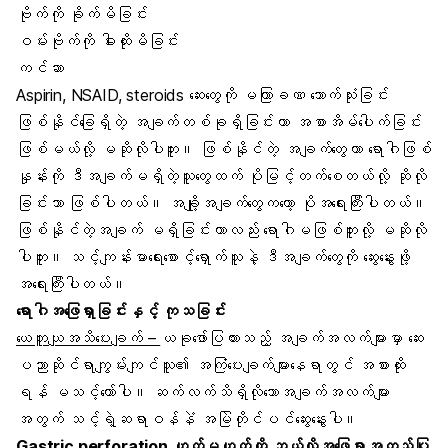
ဗိုက်ကို ခိုက်မိခြင်း
ဝမ်းဗိုက်ကို ဓါးထိုးမိခြင်း
ကင်ဆာ
Aspirin, NSAID, steroids ဆေးတွေကို မကြာခဏ သောက်သုံးခြင်း
ဖြစ်နိုင်ခြေရှိတဲ့ အချက်တစ်ခုရှိခြင်းဟာ အစာအိမ်ပေါက်ခြင်း
ဖြစ်မယ်လို့ မဆိုလိုပါဘူး။ ဖြစ်နိုင်တဲ့ အချက်တွေဟာ ရောဂါဖြစ်
နှုန်းကို ဒီအချက်မရှိတဲ့သူတွေထက် ပိုမြင့်တက်စေတယ်လို့ ဆိုလို
ခြင်းသာ ဖြစ်ပါတယ်။ အချို့အချက်တွေကတော့ ပိုအရေးကြီးပါတယ်။
ဖြစ်နိုင်တဲ့အချက် မရှိခြင်းဟာလည်း ရောဂါမဖြစ်ဘူးလို့ မဆိုလို
ပါဘူး။ သင့်ကျန်းမာရေးစောင့်ရှောက်သူနဲ့ ဒီအချက်တွေကို ဆွေးနွေးဖို့
အရေးကြီးပါတယ်။
ရောဂါအဖြေရှာခြင်းနှင့် ကုသခြင်း
ယေဘူယျအသိပေးချက် –
ယခုဖော်ပြထားသည့် အချက်အလက်များမှာ ဆေး
ပညာဆိုင်ရာကျွမ်းကျင်သူ၏ အကြံပေးချက်များနေရာတွင် အစားထိုး
ရန် မသင့်တော်ပါ။ ဆက်လက်သိရှိလိုသောအချက်အလက်များ
အတွက် သင့်ရဲ့ဆရာဝန်နဲံ အမြဲတိုင်ပင်ဆွေးနွေးပါ။
Gastric perforation ဟုတ်မဟုတ်ကို ဘယ်လိုအဖြေရှာအတည်ပြု