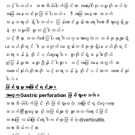
သင့်ပါတယ်။ အစာအိမ်ပေါက်ခြင်းဟာ အရေးပေါ်ကုသမှုလိုအပ်တဲ့
အခြေအနေတစ်ခုဖြစ်ပါတယ်။ ဒီအခြေအနေဟာ အသက်
အန္တရာယ် ရှိပါတယ်။ ပြန်ကောင်းနှုန်းဟာ ရောဂါစောစီးစွာတွေ့ရှိမှု
နဲ့ ကုသမှုပေါ် မူတည်ပါတယ်။
သင့်ဆီမှာ အထက်ဖော်ပြပါ ရောဂါလက္ခဏာတွေထဲက တစ်ခုခုများရှိ
နေမယ်ဆိုရင် ဒါမှမဟုတ် မေးခွန်းတစ်ခုခုရှိနေမယ်ဆိုရင်
ဆရာဝန်နဲ့ တိုင်ပင်ဆွေးနွေးပါ။ လူတိုင်းရဲ့ခန္ဓါကိုယ်
တုံ့ပြန်မှုဟာ မတူညီနိုင်ပါဘူး။ သင့်အခြေအနေအတွက် ဘာ
အကောင်းဆုံးလဲဆိုတာကို သင့်ဆရာဝန်နဲ့ တိုင်ပင်တာက အကောင်းဆုံး
ပါပဲ။
ဖြစ်ပွားမှုအကြောင်းရင်းများ။
ဘာတွေက
Gastric perforation ဖြစ်ပွားစေသလဲ။
အစာအိမ်ပေါက်ခြင်း ကို ဖြစ်ပွားစေတဲ့ အကြောင်းရင်းတွေကတော့
အသက်ကြီးသူတွေမှာ ပိုအဖြစ်များတဲ့ အူအတက်ရောင်ခြင်း
အစာခြေ လမ်းကြောင်းရောဂါတစ်ခုဖြစ်တဲ့ diverticulitis
အစာအိမ်ကင်ဆာ