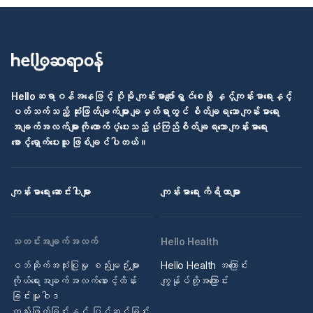
Helloဆရာဝန်အနေဖြင့် ပိုမို ကျန်းမာပျော်ရွှင်စေဖို့ နှင့်ကျန်းမာရေးနှင့်
ပတ်သက်သည့် ဆုံးဖြတ်ချက်များ ချမှတ်ရာတွင် စိတ်ချရသော ကျန်းမာရေး
အချက်အလက်များကို ထောက်ပံ့ပေးသည့် ယုံကြည်စိတ်ချရသော ကျန်းမာရေး
စောင့်ရှောက်ပေးသူ ဖြစ်ချင်ပါတယ်။
ကျန်းမာရေး ဆောင်းပါးများ
ကျန်းမာရေး ကိရိယာများ
သတင်းအချက်အလက်
Hello Health
ဝဘ်ဆိုက်အသုံးပြုမှု စည်းမျဉ်းများ
Hello Health အကြောင်း
ကိုယ်ရေးအချက်အလက်စောင့်ထိန်း
ကျွန်ုပ်တို့အကြောင်း
ခြင်းမူဝါဒ
တည်းဖြတ်ခြင်းနှင့် ပြင်ဆင်ခြင်း