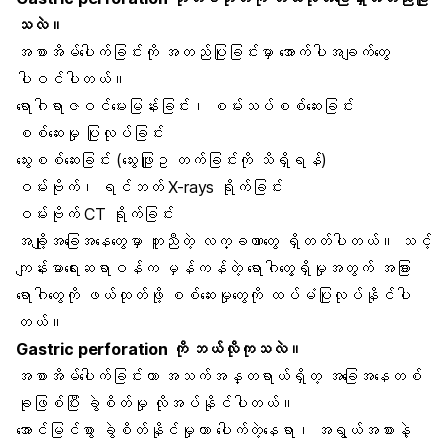
သလဲ။
အစာအိမ်ပေါက်ခြင်းကို အတည်ပြုခြင်းမှာ အောက်ပါအချက်တွေ
ပါဝင်ပါတယ်။
ရောဂါရာဇဝင်မေးမြန်းခြင်း၊ စမ်းသပ်စစ်ဆေးခြင်း
စစ်ဆေးမှု ပြုလုပ်ခြင်း
သွေးစစ်ဆေးခြင်း (သွေးဖြူဥ တက်ခြင်းကို သိရှိရန်)
ဝမ်းဗိုက်၊ ရင်ဘတ် X-rays ရိုက်ခြင်း
ဝမ်းဗိုက် CT ရိုက်ခြင်း
အချို့အခြေအနေတွေမှာ တူညီတဲ့ လက္ခဏာတွေ ရှိတတ်ပါတယ်။ သင့်
ကျန်းမာရေးဆရာဝန်က မှန်ကန်တဲ့ ရောဂါတွေ့ရှိမှုအတွက် အခြား
ရောဂါတွေကို ဖယ်ထုတ်ဖို့ စစ်ဆေးမှုတွေကို ထပ်မံပြုလုပ်နိုင်ပါ
တယ်။
Gastric perforation ကို ဘယ်လိုကုသလဲ။
အစာအိမ်ပေါက်ခြင်းဟာ အသက်အန္တရာယ်ရှိတ့ အခြေအနေတစ်
ခုဖြစ်ပြီး ခွဲစိတ်မှု လိုအပ်နိုင်ပါတယ်။
အောင်မြင်စွာ ခွဲစိတ်နိုင်မှုဟာ ပေါက်တဲ့နေရာ၊ အရွယ်အစားနဲ့