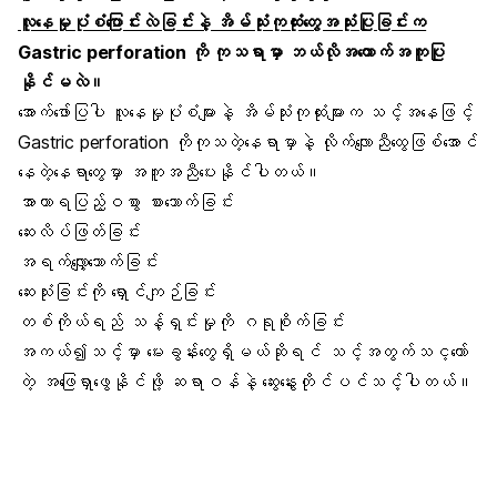
လူနေမှုပုံစံပြောင်းလဲခြင်းနဲ့ အိမ်သုံးကုထုံးတွေအသုံးပြုခြင်းက
Gastric perforation ကို ကုသရာမှာ ဘယ်လိုအထောက်အကူပြု
နိုင်မလဲ။
အောက်ဖော်ပြပါ လူနေမှုပုံစံများနဲ့ အိမ်သုံးကုထုံးများက သင့်အနေဖြင့်
Gastric perforation ကိုကုသတဲ့နေရာမှာနဲ့ လိုက်လျောညီထွေဖြစ်အောင်
နေတဲ့နေရာတွေမှာ အကူအညီပေးနိုင်ပါတယ်။
အာဟာရပြည့်ဝစွာ စားသောက်ခြင်း
ဆေးလိပ်ဖြတ်ခြင်း
အရက်လျှော့သောက်ခြင်း
ဆေးသုံးခြင်းကို ရှောင်ကျဉ်ခြင်း
တစ်ကိုယ်ရည် သန့်ရှင်းမှုကို ဂရုစိုက်ခြင်း
အကယ်၍သင့်မှာ မေးခွန်းတွေရှိမယ်ဆိုရင် သင့်အတွက်သင့တော်
တဲ့ အဖြေရှာဖွေနိုင်ဖို့ ဆရာဝန်နဲ့ ဆွေးနွေးတိုင်ပင်သင့်ပါတယ်။