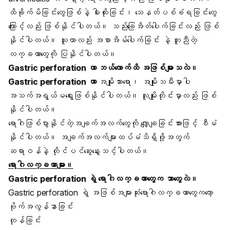
ထိခိုက်မိခြင်းတွေဖြစ်နဲ့ ဓါးထိုးခြင်း၊ သေနတ်ပစ်ခံရခြင်းတွေ
ကြောင့်လည်း ဖြစ်နိုင်ပါတယ်။ သည်းခြေအိတ်ပေါက်ခြင်းလည်း ဖြစ်
နိုင်ပါတယ်။ သူဟာလည်း အစာအိမ်ပေါက်ခြင်း နဲ့ တူညီတဲ့
လက္ခဏာတွေကို ပြနိုင်ပါတယ်။
Gastric perforation ဟာ ဘယ်လောက်ထိ အဖြစ်များသလဲ။
Gastric perforation ဟာ
အမျိုးသားရော၊ အမျိုးသမီးမှာပါ
အသက်အရွယ်မရွေးဖြစ်နိုင်ပါတယ်။ လူမျိုးတိုင်းမှာလည်း ဖြစ်
နိုင်ပါတယ်။
ရောဂါဖြစ်ပွားနိုင်တဲ့အချက်အလက်တွေကို လျှော့ချခြင်းအားဖြင့် စီမံ
နိုင်ပါတယ်။ အချက်အလက်များထပ်မံသိရှိဖို့အတွက်
ဆရာဝန်နဲ့ တိုင်ပင်ဆွေးနွေးသင့်ပါတယ်။
ရောဂါလက္ခဏာများ။
Gastric perforation ရဲ့ ရောဂါလက္ခဏာတွေက ဘာတွေလဲ။
Gastric perforation ရဲ့ အဖြစ်အများဆုံးရောဂါလက္ခဏာတွေကတော့
ဗိုက်အလွန်နာခြင်း
တုန်ခြင်း