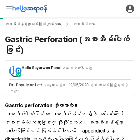
အစာအိမ်နှင့်အူလမ်းကြောင်း ကျန်းမာရေး
အစာအိမ်အနာ
Gastric Perforation (အစာအိမ်ပေါက်
ခြင်း)
Hello Sayarwon Panel
မှ ဆေးစစ်ထားပါသည်
Dr . Phyu Mon Latt
မှ ရေးသားသည်။
·
12/05/2020 တွင် အသစ်ဖြည့်စွက်ခဲ့
သည်။
Gastric perforation ဆိုတာဘာလဲ။
အစာအိမ်ပေါက်ခြင်းဟာ အစာအိမ်နံရံမှာ ရှိတဲ့ အပေါက်ကြောင့်
အစာအိမ် ပေါက်သွားခြင်းကို ဆိုလိုပါတယ်။ အစာအိမ်နံရံမှာ
အပေါက်ဖြစ်ရင် ဖြစ်နိုင်ပါတယ်။ appendicitis နဲ့
diverticultis အစရှိတဲ့ ရောဂါတွေကြောင့်လည်း ဖြစ်နိုင်ပါတယ်။