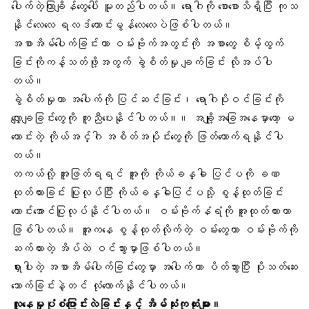
ပေါက်တဲ့ကြာချိန်တွေပေါ် မူတည်ပါတယ်။ ရောဂါကို စောစောသိရှိပြီး ကုသ
နိုင်လေလေ ရလဒ်ကောင်းမွန်လေလေပဲဖြစ်ပါတယ်။
အစာအိမ်ပေါက်ခြင်းဟာ ဝမ်းဗိုက်အတွင်းကို အစာတွေ စိမ့်ထွက်
ခြင်းကိုကန့်သတ်ဖို့အတွက် ခွဲစိတ်မှု ချက်ခြင်း လိုအပ်ပါ
တယ်။
ခွဲစိတ်မှုဟာ အပေါက်ကို ပြင်ဆင်ခြင်း၊ ရောဂါပိုးဝင်ခြင်းကို
လျှော့ချခြင်းတွေကို ကူညီပေးနိုင်ပါတယ်။။ အချို့အခြေအနေမှာတော့ မ
ကောင်းတဲ့ ကိုယ်အင်္ဂါ အစိတ်အပိုင်းတွေကို ဖြတ်တောက်ရနိုင်ပါ
တယ်။
တကယ်လို့ အူဖြတ်ရရင် အူကို ကိုယ်ခန္ဓါ ပြင်ပကို ခဏ
ထုတ်ထားခြင်း ပြုလုပ်ပြီး ကိုယ်ခန္ဓါပြင်ပသို့ စွန့်ထုတ်ခြင်း
ကောင်းအောင်ပြုလုပ်နိုင်ပါတယ်။ ဝမ်းဗိုက်နံရံကို အူထုတ်ထားတာ
ဖြစ်ပါတယ်။ အူကနေ စွန့်ထုတ်လိုက်တဲ့ ဝမ်းတွေဟာ ဝမ်းဗိုက်ကို
ဆက်ထားတဲ့ အိပ်ထဲ ဝင်သွားမှာဖြစ်ပါတယ်။
ရှားပါးတဲ့ အစာအိမ်ပေါက်ခြင်းတွေမှာ အပေါက်ဟာ ပိတ်သွားပြီး ပိုးသတ်ဆေး
သောက်ခြင်းနဲ့တင် လုံလောက်နိုင်ပါတယ်။
လူနေမှုပုံစံပြောင်းလဲခြင်းနှင့် အိမ်သုံးကုထုံးများ။