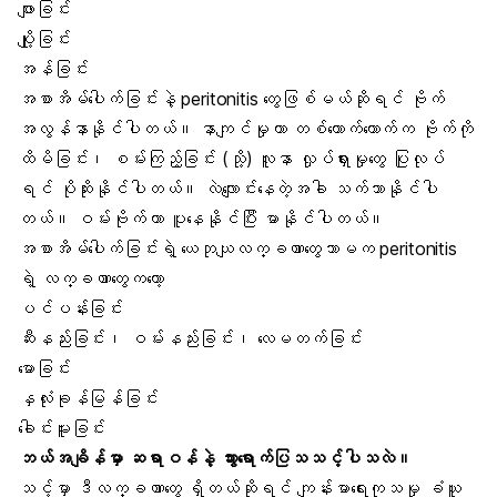
ဖျားခြင်း
ပျို့ခြင်း
အန်ခြင်း
အစာအိမ်ပေါက်ခြင်းနဲ့ peritonitis တွေဖြစ်မယ်ဆိုရင် ဗိုက်
အလွန်နာနိုင်ပါတယ်။ နာကျင်မှုဟာ တစ်ယောက်ယောက်က ဗိုက်ကို
ထိမိခြင်း၊ စမ်းကြည့်ခြင်း (သို့) လူနာ လှုပ်ရှားမှုတွေ ပြုလုပ်
ရင် ပိုဆိုးနိုင်ပါတယ်။ လဲလျောင်းနေတဲ့အခါ သက်သာနိုင်ပါ
တယ်။ ဝမ်းဗိုက်ဟာ ပူနေနိုင်ပြီး မာနိုင်ပါတယ်။
အစာအိမ်ပေါက်ခြင်းရဲ့ ယေဘုယျလက္ခဏာတွေသာမက peritonitis
ရဲ့ လက္ခဏာတွေကတော့
ပင်ပန်းခြင်း
ဆီးနည်းခြင်း၊ ဝမ်းနည်းခြင်း၊ လေမတက်ခြင်း
မောခြင်း
နှလုံးခုန်မြန်ခြင်း
ခေါင်းမူးခြင်း
ဘယ်အချိန်မှာ ဆရာဝန်နဲ့ သွားရောက်ပြသသင့်ပါသလဲ။
သင့်မှာ ဒီလက္ခဏာတွေ ရှိတယ်ဆိုရင် ကျန်းမာရေးကုသမှု ခံယူ