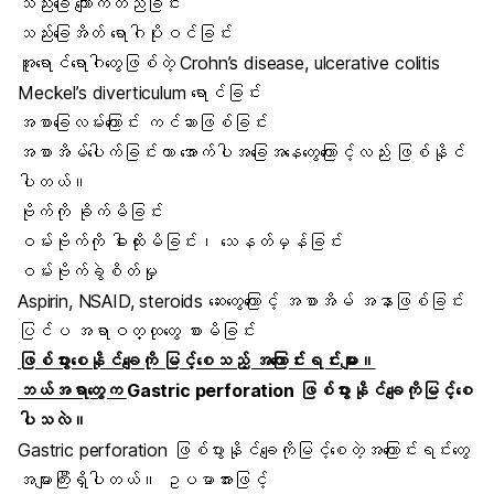
သည်းခြေ ကျောက်တည်ခြင်း
သည်းခြေအိတ် ရောဂါပိုးဝင်ခြင်း
အူရောင်ရောဂါတွေဖြစ်တဲ့ Crohn’s disease, ulcerative colitis
Meckel’s diverticulum ရောင်ခြင်း
အစာခြေလမ်းကြောင်း ကင်ဆာဖြစ်ခြင်း
အစာအိမ်ပေါက်ခြင်းဟာ အောက်ပါအခြေအနေတွေကြောင့်လည်း ဖြစ်နိုင်
ပါတယ်။
ဗိုက်ကို ခိုက်မိခြင်း
ဝမ်းဗိုက်ကို ဓါးထိုးမိခြင်း၊ သေနတ်မှန်ခြင်း
ဝမ်းဗိုက်ခွဲစိတ်မှု
Aspirin, NSAID, steroids ဆေးတွေကြောင့် အစာအိမ် အနာဖြစ်ခြင်း
ပြင်ပ အရာဝတ္ထုတွေ စားမိခြင်း
ဖြစ်ပွားစေနိုင်ချေကို မြင့်စေသည့် အကြောင်းရင်းများ။
ဘယ်အရာတွေက
Gastric perforation ဖြစ်ပွားနိုင်ချေကိုမြင့်စေ
ပါသလဲ။
Gastric perforation ဖြစ်ပွားနိုင်ချေကိုမြင့်စေတဲ့အကြောင်းရင်းတွေ
အများကြီးရှိပါတယ်။ ဥပမာအားဖြင့်