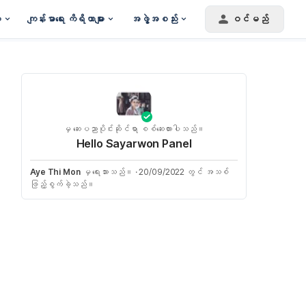
း
ကျန်းမာရေး ကိရိယာများ
အဖွဲ့အစည်း
ဝင်မည်
မှ ဆေးပညာပိုင်းဆိုင်ရာ စစ်ဆေးထားပါသည်။
Hello Sayarwon Panel
Aye Thi Mon
မှ ရေးသားသည်။
·
20/09/2022 တွင် အသစ်
ဖြည့်စွက်ခဲ့သည်။