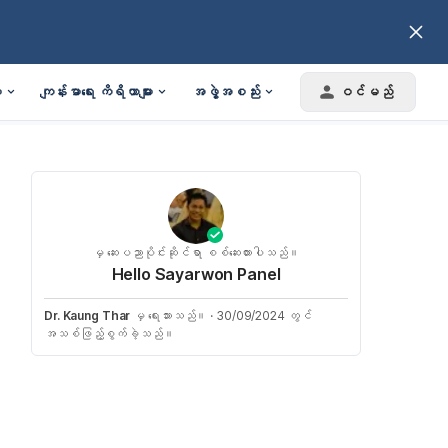
း
ကျန်းမာရေး ကိရိယာများ
အဖွဲ့အစည်း
ဝင်မည်
မှ ဆေးပညာပိုင်းဆိုင်ရာ စစ်ဆေးထားပါသည်။
Hello Sayarwon Panel
Dr. Kaung Thar
မှ ရေးသားသည်။
·
30/09/2024 တွင်
အသစ်ဖြည့်စွက်ခဲ့သည်။