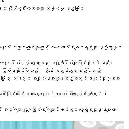
င်း
နှင့် ကိုယ်တွင်းကလီစာများ ထိခိုက်မှု နည်းခြင်း
ုတ် အခြားအကြောင်းများကြောင့် ကလေး အောက်စီဂျင်ရရှိမှု နည်းသွားနိုင်
ောင်ခြင်းနှင့် မွေးဖွားစဉ် အရိုးကျိုးခြင်းများဖြစ်နိုင်ပါသည်။
်းများ ဖြစ်ပွားနိုင်ပါသည်။ သို့သော် အလွန်တွေ့ရနည်းပါသည်။
းမွေးပြီး ၃ လအတွင်း အမျိုးသားနဲ့အတူနေစဉ်အတွင်း နာကျင်မှုကိုခံစား
ြင်းကြောင့် ကလေးမွေးဖွားစဉ်အတွင်း မြီးညောင့်ရိုး ကျိုးသွားနိုင်
အင်္ဂါများ ကျွံကျခြင်းရောဂါများမိခင်တွင် တွေ့ရှိရမှုနှုန်းများလာ