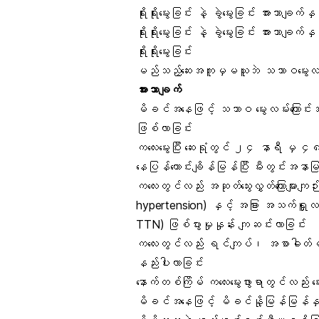
ရိုးရိုးမွေးခြင်း နဲ့ ခွဲမွေးခြင်း အားသာချက်
ရိုးရိုးမွေးခြင်း နဲ့ ခွဲမွေးခြင်း အားသာချက်
ရိုးရိုးမွေးခြင်း
မည်သည့်ဆေးအကူမှမယူဘဲ သဘာဝမွေးလမ်းကြ
အားသာချက်
မိခင်အနေဖြင့် သဘာဝ မွေးလမ်းကြောင်းအတို
ဖြစ်လာခြင်း
ကလေးမွေးပြီး ဆေးရုံတွင် ၂၄ နာရီ မှ 
နေပြန်ကောင်းချိန်မြန်ပြီး မီးတွင်းအန
ကလေးတွင်လည်း အဆုတ်သွေးလွှတ်ကြောများကျဉ်
hypertension) နှင့် အခြား အသက်ရှူလမ်
TTN) ဖြစ်ပွားမှုနှုန်း ကျဆင်းလာခြင်း
ကလေးတွင်လည်း ရင်ကျပ်၊ အစာဓါတ်မတည့်
နည်းပါးလာခြင်း
နောက်တစ်ကြိမ် ကလေးမွေးဖွားရာတွင်လည်း မွ
မိခင်အနေဖြင့်
မိခင်နို့
မြန်မြန်နှင့