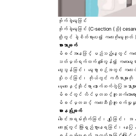
ဗိုက်ခွဲမွေးခြင်း
ဗိုက်ခွဲမွေးခြင်း (C-section (သို့) ce
တို့တွင် ခွဲစိတ်ရာပေး၍ ကလေးကိုမွေးထု
အားသာချက်
မိခင်အနေဖြင့် မည်သည့်နေ့တွင် ကလေးမွ
သတ်မှတ်ရက်ထက် ကျော်လွန်၍ ကလေးမွေးဖွားခြ
သွေးသွန်ခြင်း၊ မွေးဖွားစဉ်အတွင်း ကလေ
ပိုးဝင်ခြင်း၊ ကိုယ်တွင်း ကလီစာများက
မေ့ဆေးနှင့်ဆိုင်ရာ နောက်ဆက်တွဲပြဿနာများ က
မိခင်တွင် လိင်မှတဆင့်ကူးဆက်သောရောဂ
မိခင်မှတဆင့် ကလေးဆီသို့ကူးစက်မှုနှုန
အားနည်းချက်
ခေါင်းအရမ်းကိုက်ခြင်း၊ ပျို့ခြင်း၊ အန
ဆေးရုံတွင် ကြာရှည်စွာနေရခြင်း၊ နေပြန
ခန့်မှန်းမွေးရက် အတွက်မှားခြင်းကြောင့် က