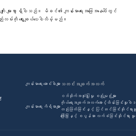
း
ုးကျိုး များစွာ ရှိပါသည်။ မိခင်၏ ကျန်းမာရေးအခြေအနေပေါ်တွင်
်းလမ်းကို ရွေးချယ်ပေးပါလိမ့်မည်။
ကျန်းမာရေး ဆောင်းပါးများ
သတင်းအချက်အလက်
ဝဘ်ဆိုက်အသုံးပြုမှု စည်းမျဉ်းများ
်
ကိုယ်ရေးအချက်အလက်စောင့်ထိန်းခြင်းမူဝါ
ကျန်းမာရေး ကိရိယာများ
တည်းဖြတ်ခြင်းနှင့် ပြင်ဆင်ခြင်းဆိုင်ရာ
ကြော်ငြာနှင့် စပွန်ဆာ လက်ခံခြင်းဆိုင်ရာ 