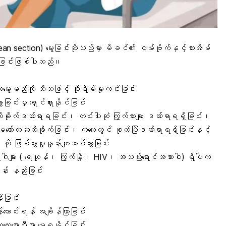
sarean section) မွေးခြင်းဆိုသည်မှာ မိခင်၏ ဝမ်းဗိုက်နှင့်သားအိမ်
တ် ခြင်းဖြစ်ပါသည်။
ေးမည်ကို သိသဖြင့် စိုးရိမ်မှုကင်းခြင်း
င်းမှ ရှောင်ရှားနိုင်ခြင်း
းထိခိုက်ဒဏ်ရာရခြင်း၊ တင်းပါးဆုံ ကြွက်သားများ ဒဏ်ရာရရှိခြင်း၊
ို မတော်တဆထိခိုက်ခြင်း၊ ကလေးတွင် စုတ်ပြဲဒဏ်ရာရရှိခြင်းနှင့်
ို ဖြစ်ပွားမှုနှုန်းကျဆင်းသွားခြင်း
ါများ ( ရေယုန်၊ ကြွက်နို့၊ HIV၊ အသည်းရောင်အသားဝါ) ရှိပါက
်း နည်းခြင်း
်ခြင်း
်ကောင်းရန် အချိန်ကြာခြင်း
လေးစောစီးစွာ မွေးရနိုင်ခြင်း