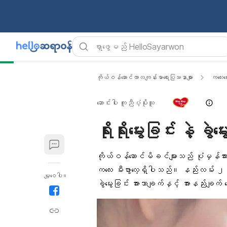
ကိုယ်ဝန်ဆောင်ကာလကျန်းမာရေးပြဿနာများ
ကလေးမွေ
ဆောင်းပါး ကူညီပံ့ပိုးသူ
ရိုးရိုးမွေးခြင်း နဲ့ ခ
ကိုယ်ဝန်ဆောင်မိခင်များ
သည် ပုံမှန်အားဖြ
ကလေး မီးဖွားလေ့ရှိပါသည်။ နည်းလမ်း ၂ မျိ
မျှဝေပါ။
ခွဲမွေးခြင်း အားသာချက်နှင့် အားနည်းချက