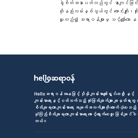
ခွဲစိတ်အနာပတ်လည်တွင် နာကျင်ခြင်
ထိုနည်းလမ်းနှစ်သွယ်တွင် ကောင်းကျိုး၊ဆိ
မူတည်၍ ဆရာဝန်များမှ သင့်လျှော်သော နည
Helloဆရာဝန်အနေဖြင့် ပိုမို ကျန်းမာပျော်ရွှင်စေဖို့ နှင့်
ကျန်းမာရေးနှင့်ပတ်သက်သည့် ဆုံးဖြတ်ချက်များ ချမှတ်ရာတွင
စိတ်ချရသော ကျန်းမာရေး အချက်အလက်များကို ထောက်ပံ့ပေးသည့်
ယုံကြည်စိတ်ချရသော ကျန်းမာရေး စောင့်ရှောက်ပေးသူ ဖြစ်ချင်ပါ
တယ်။