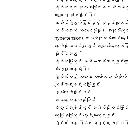
ခွဲစိတ်ရင်း အူလမ်းကြောင်းနှင့် ဆီးအိမ
သွေးများစွာ ဆုံးရှုံးနိုင်ခြင်း
သားအိမ်ကွဲထွက်ခြင်းနှင့် ပုံမှန်အူလမ်းက
တစ်လအောက် ကလေးသေဆုံးမှု၊ အဆုတ်သွေးလွှတ
hypertension) အသက်ရှူလမ်းကြောင်းရောဂါ
နောက်ကိုယ်ဝန်များတွင် အချင်းရှေ့ရောက်ခြ
နိုင်ပါသည။်
ခွဲစိတ်ပြီးတွင် မအီမသာခံစားရခြင်းကြောင
ထိတွေ့မှုအားနည်းခြင်း
ခွဲစိတ်စဉ် ကလေးအား မတော်တဆ ထိခိုက်မ
ကျန်းမာရေးစရိတ်ကြီးခြင်း
နှလုံးဖောက်နိုင်ခြင်း
အနာသွေးစုနာတည်ခြင်း
မီးတွင်းအချိန်တွင် သားအိမ်ပိုးဝင်ခြင်
သွေးပြန်ကြောတွင် သွေးခဲများတွေ့ရခြင်း
ခွဲစိတ်အနာ ပြန်လည်ပွင့်ထွက်နိုင်ခြ