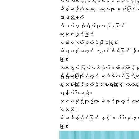
မိမိကလေးနဲ့ ချက်ချင်းရင်းနှီးမှုရရှိခြ
မိန်းမကိုယ်မှ သွေး၊သွေးခဲများ ဆင်းခြင်း
အားနည်းချက်
မိခင်မှ စိုးရိမ်ပူပန်ရခြင်း
သွေးဆင်းနိုင်ခြင်း
မိန်းမကိုယ်စုတ်ပြဲနိုင်ခြင်း
မီးဖွားစဉ်အတွင်း အချင်းဖိမိခြင်း သို့မဟ
ခြင်း
ကလေးတွင် ပြင်ပထိခိုက်ဒဏ်ရာကြောင့် ဖူးရ
ရိုးရိုးမွေးပြီးချိန်တွင် သားအိမ်လန်ခြင
မွေးလမ်းကြောင်းစုတ်ပြဲဒဏ်ရာကြောင့် ကလေ
ရနိုင်ပါသည်။
တင်ပဆုံရိုးကျဉ်းသော မိခင်များတွင် ကလေးကြီးခ
ပါသည်။
ဆီးမထိန်းနိုင်ခြင်း နှင့် တင်ပါးဆုံတွင်း 
ခြင်း