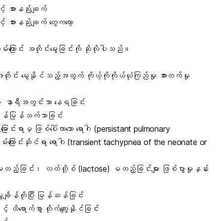
နှင့် အားနည်းချက်
နှင့် အားနည်းချက် တွေကတော့
ောင်း အတိုင်းမွေးခြင်းကို ဆိုလိုပါသည်။
င်း မွေးနိုင်သည့်အတွက် ကိုယ့်ကိုကိုယ်ယုံကြည်မှု အားတက်မှု
၄၈ နာရီအတွင်းသာ နေရခြင်း
ာမြန်မြန်သက်သာခြင်း
းမြောင်းရာမှ ဖြစ်ပေါ်လာသော ရောဂါ (persistant pulmonary
းကြောင်းဆိုင်ရာ ရောဂါ (transient tachypnea of the neonate or
ခြင်း၊ လတ်တို့စ် (lactose) မတည့်ခြင်းများ ဖြစ်ပွားမှုနှန်း
ေးချိန်တိုပြီး မြန်ဆန်ခြင်း
် ထိရောက်စွာ တိုက်ကျွေးနိုင်ခြင်း