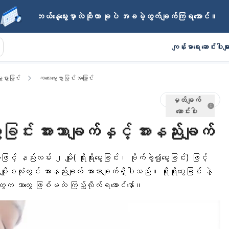
ဘယ်နေ့မွေးမှာလဲဆိုတာ ခုပဲ အခမဲ့တွက်ချက်ကြရအောင်။
ကျန်းမာရေး ဆောင်းပါးမျာ
းဖွားခြင်း
ကလေးမွေးဖွားခြင်းအကြောင်း
မှတ်ချက်
ဆောင်းပါး
ွဲမွေးခြင်း အားသာချက်နှင့် အားနည်းချက်
င့် နည်းလမ်း ၂ မျိုး( ရိုးရိုးမွေးခြင်း၊ ဗိုက်ခွဲ၍မွေးခြင်း) ဖြင့်
ုးစလုံးတွင် အားနည်းချက် အားသာချက်ရှိပါသည်။ ရိုးရိုးမွေးခြင်း နဲ့
် တွေက ဘာတွေ ဖြစ်မလဲ ကြည့်လိုက်ရအောင်နော်။