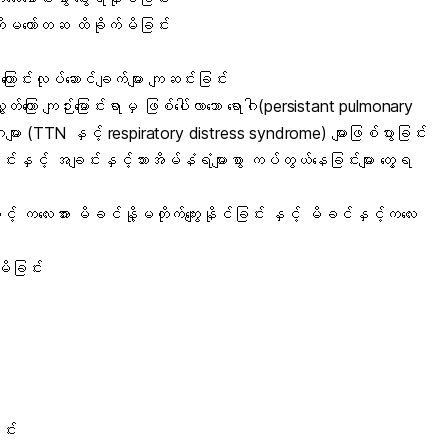
်ကိုမတော်တဆ ထိခိုက်မိခြင်း
ြောင်းလုပ်ဆောင်ချက်များ ကျဆင်းခြင်း
်ကြော ကျဉ်းမြောင်းရာမှ ဖြစ်ပေါ်လာသော ရောဂါ(persistant pulmonary
များ (TTN နှင့် respiratory distress syndrome) များဖြစ်ပွားခြင်း
င်းနှင့် အချင်းနှင့်သားအိမ်နံရံများစွာ ကပ်တွယ်နေခြင်းများ တွေ့ရ
့် ကလေးအား မိခင်နို့မတိုက်ကျွေးနိုင်ခြင်း နှင့် မိခင်နှင့်ကလေး
ိခြင်း
း
င်း