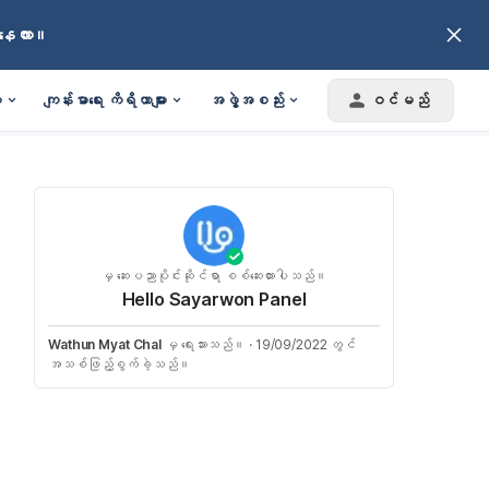
းနေလား။
း
ကျန်းမာရေး ကိရိယာများ
အဖွဲ့အစည်း
ဝင်မည်
မှ ဆေးပညာပိုင်းဆိုင်ရာ စစ်ဆေးထားပါသည်။
Hello Sayarwon Panel
Wathun Myat Chal
မှ ရေးသားသည်။
·
19/09/2022 တွင်
အသစ်ဖြည့်စွက်ခဲ့သည်။