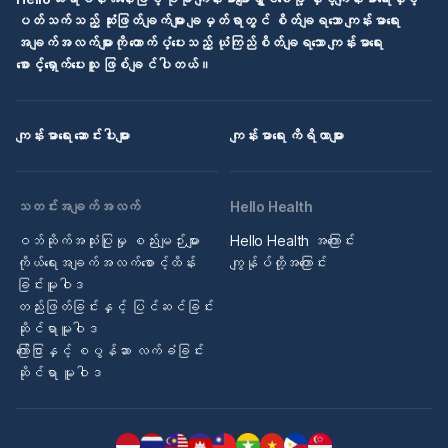
ပတ်သက်သည့် ဆုံးဖြတ်ချက်များ ချမှတ်ရာတွင် စိတ်ချရသော ကျန်းမာရေး
အချက်အလက်များကို ထောက်ပံ့ပေးသည့် ယုံကြည်စိတ်ချရသော ကျန်းမာရေး
စောင့်ရှောက်ပေးသူ ဖြစ်ချင်ပါတယ်။
ကျန်းမာရေး ဆောင်းပါးများ
ကျန်းမာရေး ကိရိယာများ
သတင်းအချက်အလက်
Hello Health
ဝဘ်ဆိုက်အသုံးပြုမှု စည်းမျဉ်းများ
Hello Health အကြောင်း
ကိုယ်ရေးအချက်အလက်စောင့်ထိန်း
ကျွန်ုပ်တို့အကြောင်း
ခြင်းမူဝါဒ
တည်းဖြတ်ခြင်းနှင့် ပြင်ဆင်ခြင်း
ဆိုင်ရာမူဝါဒ
ကြော်ငြာနှင့် စပွန်ဆာ လက်ခံခြင်း
ဆိုင်ရာ မူဝါဒ