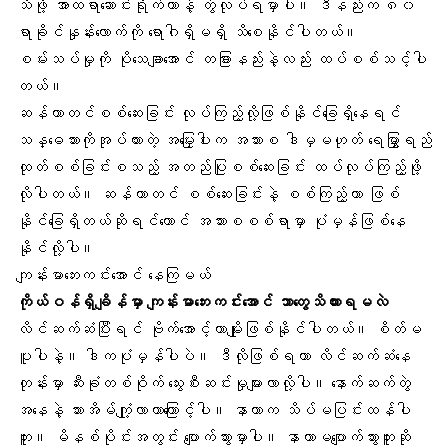
သိဖို့ အာထရာဆောင်းရိုက်တာနဲ့ တွဲလုပ်ရမှာပါ။ ဒီနည်းက ၈၀
ရာခိုင်နှုန်းလောက်ကို ရောဂါရှိမရှိ သိစေနိုင်ပါတယ်။
စမ်းသပ်မှုကို ပိုသေချာအောင် တခြားနည်းနဲ့လည်း ထပ်စစ်သင့်ပါ
တယ်။
ဆန်ကာတင်စစ်ဆေးခြင်း လုပ်ကြည့်လို့ဖြစ်နိုင်ခြေရှိနေရင်
သန္ဓေသားကိုအုပ်ထားတဲ့ အမြှေးပါးက အသားစ ဒါမှမဟုတ် ရေမြွှာရည်
ထုတ်စစ်ခြင်းစသည့် အတည်ပြုစစ်ဆေးခြင်း ထပ်လုပ်ကြည့်ဖို့
လိုပါတယ်။ ဆန်ကာတင် စစ်ဆေးခြင်းနဲ့ စစ်ကြည့်တာ ဖြစ်
နိုင်ခြေရှိတယ်ဆိုရင်တောင် အသားစစစ်ရာမှာ ပုံမှန်ဖြစ်နေ
နိုင်လို့ပါ။
ကျန်းမာဘေးကင်းအောင် နေကြမယ်
ကိုယ်ဝန်ရှိချိန်မှာ ကျန်းမာဘေးကင်းအောင် ဘာတွေသိထားရမလဲ
လိင်ဆက်ဆံ
ပြီးရင် ဗိုက်အောင့်တာမျိုးဖြစ်နိုင်ပါတယ်။ စိတ်မ
ပူပါနဲ့။ ဒါကပုံမှန်ပါပဲ။ ဒီလိုဖြစ်ရတာ လိင်ဆက်ဆံနေ
တုန်းမှာ ဆီးခုံတစ်ဝိုက် သွေးစီးဆင်းမှုများလာလို့ပါ။ နောက်ဆက်တွဲ
အနေနဲ့ သားအိမ်ကျုံ့လာတာကြောင့်ပါ။ နာတာက သိပ်မပြင်းထန်ပါ
ဘူး။ မိနစ်ပိုင်းအတွင်း ပျောက်သွားမှာပါ။ နာတာမပျောက်သွားဘူးဆို