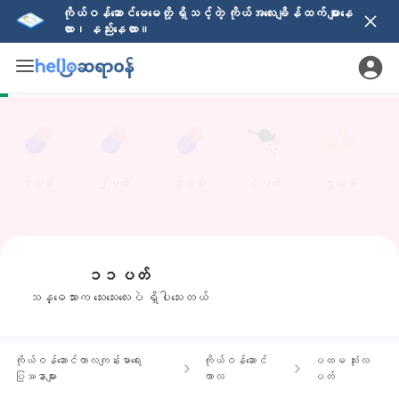
ကိုယ်ဝန်ဆောင်မေမေတို့ ရှိသင့်တဲ့ ကိုယ်အလေးချိန်ထက် များနေ
လား၊ နည်းနေလား။
၁ပတ်
၂ပတ်
၃ပတ်
၄ပတ်
၅ပတ်
၁၁ပတ်
သန္ဓေသားက သေးသေးလေးပဲ ရှိပါသေးတယ်
ကိုယ်ဝန်ဆောင်ကာလကျန်းမာရေး
ကိုယ်ဝန်ဆောင်
ပထမ သုံးလ
ပြဿနာများ
ကာလ
ပတ်