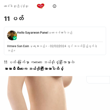
ဆောင်းပါး ကူညီပံ့ပိုးသူ
11 ပတ်
Hello Sayarwon Panel
မှ ဆေးစစ်ထားပါသည်
Hmwe San Eain
မှ ရေးသားသည်။
·
02/02/2024 တွင် အသစ်ဖြည့်စွက်ခဲ့
သည်။
11 ပတ် မြောက်မှာ ကလေးလေး ဘယ်လိုဖွံ့ဖြိုးလာမှာလဲ
သားသားမီးမီးလေးက ဘယ်လိုကြီးလာတာပါလိမ့်