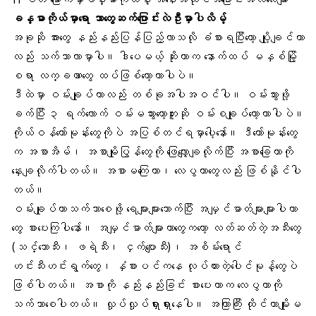
ခန္ဓာကိုယ်မှာရော ဘာတွေဆက်ပြောင်းလဲဦးမှာပါလိမ့်
အခုဆို အားတွေ နည်းနည်းပြန်ပြည့်လာသလို ခံစားရပြီးတော့ ပျို့ချင်တာ
လည်း သက်သာလာမှာပါ။ ဒါပေမယ့် ဆိုးတာက နောက်ထပ် မနှစ်မြို့
စရာ လက္ခဏာတွေ ထပ်ဖြစ်တော့တာပါပဲ။
ဒီထဲမှာ
ဝမ်းချုပ်
တာလည်း တစ်ခုအပါအဝင်ပါ။ ဝမ်းသွားဖို့
ခက်ပြီး ၃ ရက်လောက် ဝမ်းမသွားတော့ဘူးဆို ဝမ်းစချုပ်တော့တာပါပဲ။
ကိုယ်ဝန်ဟော်မုန်းတွေကိုပဲ အပြစ်တင်ရမှာပေါ့နော်။ ဒီဟော်မုန်းတွေ
က အစာအိမ်၊ အစာမျိုပြွန်တွေကို ဖြေလျှော့ချလိုက်ပြီး အစာခြေတာကို
နှေးချလိုက်ပါတယ်။ အစာမကြေတာ၊ လေပွတာတွေလည်း ဖြစ်နိုင်ပါ
တယ်။
ဝမ်းချုပ်တာသက်သာစေဖို့ ရေများများသောက်ပြီး အမျှင်ဓာတ်များများပါတာ
တွေ စားပေးကြပါနော်။ အမျှင်ဓာတ်များတာတွေကတော့ လတ်ဆတ်တဲ့အသီးတွေ
(သင်္ဘောသီး၊ ဖရဲသီး၊ ငှက်ပျောသီး)၊ အစိမ်းရောင်
ဟင်းသီးဟင်းရွက်တွေ၊ နှံစားပင်ကနေ လုပ်ထားတဲ့ပေါင်မုန့်တွေပဲ
ဖြစ်ပါတယ်။ အစာကို နည်းနည်းခြင်း စားပေးတာက လေပွတာကို
သက်သာစေပါတယ်။ လှုပ်လှုပ်ရှားရှားနေပါ။ အကြာကြီး ထိုင်တာမျိုးမ