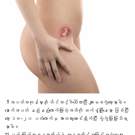
ဒီအပတ်အကုန်မှာဆို
လိင်အင်္ဂါပေါ်လာ
ပြီး ကျားမစကွဲတော့မှာပါ။
နောက်အပတ် နည်းနည်းလောက်ကြာတဲ့အထိကို ဆက်ဖွံ့ဖြိုးနေမှာ ဖြစ်ပြီး
တော့ ၁၈-၂၀ ပတ်လောက်မှ အာထရာဆောင်းရိုက်ပြီး ကွဲကွဲပြားပြားသိရ
မှာပါ။
11 ပတ် မြောက်မှာခန္ဓာကိုယ်နဲ့ အနေအထိုင်အပြောင်းအလဲလေးများ