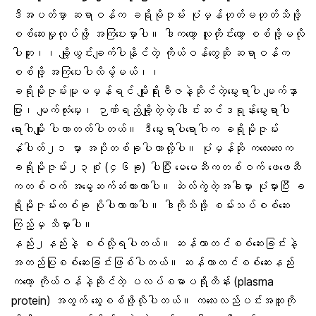
ဒီအပတ်မှာ ဆရာဝန်က
ခရိုမိုဇုမ်း ပုံမှန်ဟုတ်မဟုတ်
သိဖို့
စစ်ဆေးမှုလုပ်ဖို့ အကြံပေးမှာပါ။ ဒါကတော့ လူတိုင်းတော့ စစ်ဖို့မလို
ပါဘူး၊၊ ချို့ယွင်းချက်ပါနိုင်တဲ့ ကိုယ်ဝန်တွေဆို ဆရာဝန်က
စစ်ဖို့ အကြံပေးပါလိမ့်မယ်၊၊
ခရိုမိုဇုမ်းမူမမှန်ရင် မျိုးရိုးဗီဇနဲ့ဆိုင်တဲ့မွေးရာပါ မျက်နှာ
ပြား၊ မျက်လုံးမှေး၊ ဉာဏ်ရည်ချို့တဲ့တဲ့
ဒေါင်းဆင်ဒရုန်
းမွေးရာပါ
ရောဂါမျိုး ပါလာတတ်ပါတယ်။ ဒီမွေးရာပါရောဂါက ခရိုမိုဇုမ်း
နံပါတ်၂၁ မှာ အပိုတစ်ခုပါလာလို့ပါ။ ပုံမှန်ဆို ကလေးလေးက
ခရိုမိုဇုမ်း၂၃စုံ (၄၆ခု) ပါပြီး မေမေဆီကတစ်ဝက် ဖေဖေဆီ
ကတစ်ဝက် အမွေဆက်ဆံထားတာပါ။ ဆဲလ်ကွဲတဲ့အခါမှာ ပုံမှားပြီး ခ
ရိုမိုဇုမ်းတစ်ခု ပိုပါလာတာပါ။ ဒါကိုသိဖို့ စမ်းသပ်စစ်ဆေး
ကြည့်မှ သိမှာပါ။
နည်း၂နည်းနဲ့ စစ်လို့ရပါတယ်။ ဆန်ကာတင်စစ်ဆေးခြင်းနဲ့
အတည်ပြုစစ်ဆေးခြင်းဖြစ်ပါတယ်။ ဆန်ကာတင်စစ်ဆေးနည်း
ကတော့ ကိုယ်ဝန်နဲ့ဆိုင်တဲ့ ပလပ်စမာပရိုတိန်း (plasma
protein) အတွက် သွေးစစ်ဖို့လိုပါတယ်။ ကလေးလည်ပင်းအထူကို