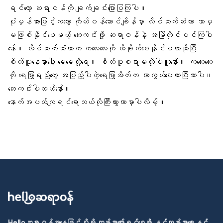
ရင်တော့ ဆရာဝန်ကို ချက်ချင်းပြောပြကြပါ။
ပုံမှန်အားဖြင့်ကတော့ ကိုယ်ဝန်ဆောင်ချိန်မှာ လိင်ဆက်ဆံတာ ဘာမှ
မဖြစ်နိုင်ပေမယ့် ဘေးကင်းဖို့ ဆရာဝန်နဲ့ အမြဲတိုင်ပင်ကြပါ
နော်။ လိင်ဆက်ဆံတာက ကလေးလေးကို ထိခိုက်စေနိုင်မလားဆိုပြီး
စိတ်ပူနေမှာပေါ့ မေမေတို့ရေ။ စိတ်ပူစရာမလိုပါဘူးနော်။ ကလေးလေး
ကို ရေမြွာရည်တွေ အပြည့်ပါတဲ့ရေမြွာအိတ်က ကာကွယ်ပေးထားပြီးသားပါ။
ဘေးကင်းပါတယ်နော်။
နောက်အပတ်ကျရင်ရောဘယ်လိုကြီးထွားလာမှာပါလိမ့်။
Helloဆရာဝန်အနေဖြင့် ပိုမို ကျန်းမာပျော်ရွှင်စေဖို့ နှင့်ကျန်းမာရေးနှင့်