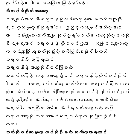
လုပ်ပါနဲ့။ ဒါမှ အစာခြေတာ မြန်မှာပါနော်။
သိသင့်သိထိုက်တာလေးတွေ
ဝမ်းချုပ်တာက အိမ်တွင်းနည်းလမ်းလေးတွေနဲ့တော့ မသက်သာဘူးဆို
ရင် ကုသမှုတွေခံယူရမှာပါ။ ဖြည့်စွက်အမျှင်ဓာတ်တွေစားပေး
တာ၊
ဝမ်းပျော့ဆေး
သောက်တာမျိုး လုပ်လို့ရပါတယ်။ ဆေးတွေသုံးတော့မယ်ဆို
စိတ်ချရအောင် ဆရာဝန်နဲ့ တိုင်ပင်ကြနော်။ တချို့ဝမ်းပျော့ဆေးတွေ
က ဝမ်းလျှောပြီး ရေဓာတ်ဆုံးရှုံးတဲ့အထိဖြစ်စေနိုင်ပါတယ်။
ဆရာဝန်ဆီ သွားပြရအောင်
ဆရာဝန်နဲ့ ဘာတွေတိုင်ပင်ကြမလဲ
အဆင်မပြေတဲ့ လက္ခဏာတွေရှိရင် ဆရာဝန်နဲ့တိုင်ပင်နိုင်
ပါတယ်။ အစာစားချင်စိတ်ရော ဘယ်လိုလဲ။ စားရောဝင်ကြလား မေမေ
တို့။ အိပ်တာနဲ့ ပတ်သက်ပြီးတော့လည်း ဆရာဝန်နဲ့ တိုင်ပင်ချင်
တာရှိမှာပေါ့နော်။ အိပ်ရေးဝဝအိပ်တာက မေမေရော သားသားမီးမီးလေး
အတွက်ပါ အရေးကြီးတယ်နော်။
အိပ်ရခက်
တာတွေစတဲ့ တခြား
လက္ခဏာတွေကို သက်သာအောင်ဆရာဝန်တွေက ကူညီပေးနိုင်ပါ
တယ်။
ဘယ်လိုစစ်ဆေးမှုတွေ ထပ်လိုဦးမလဲ ဆက်လေ့လာရအောင်