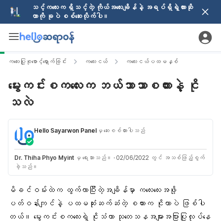
သင့်ကလေးက ရှိသင့်တဲ့ ကိုယ်အလေးချိန်နဲ့ အရပ်ရှိရဲ့လားဆို
တာကို ခုပဲ စစ်ဆေးလိုက်ပါ။
ကလေးပြုစုစောင့်ရှောက်ခြင်း
ကလေးငယ်
ကလေးငယ်ပထမနှစ်
မွေးကင်းစကလေးက ဘယ်ဘာသာစကားနဲ့ ငို
သလဲ
Hello Sayarwon Panel
မှ ဆေးစစ်ထားပါသည်
Dr. Thiha Phyo Myint
မှ ရေးသားသည်။
·
02/06/2022 တွင် အသစ်ဖြည့်စွက်
ခဲ့သည်။
မိခင်ဝမ်းထဲက ထွက်လာပြီးတဲ့အချိန်မှာ ကလေးလေးအဖို့
ပတ်ဝန်းကျင်နဲ့ ပထမဆုံးဆက်ဆံတဲ့ စကားက ငိုတာပဲ ဖြစ်ပါ
တယ်။ မွေးကင်းစကလေးရဲ့ ငိုသံဟာ သုတေသနအများအပြားပြုလုပ်နေ