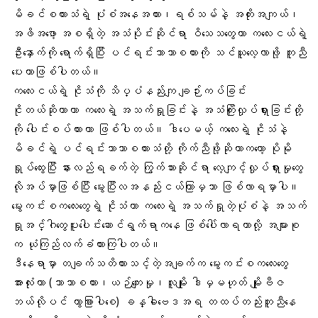
မိခင်စကားသံရဲ့ ပုံစံအနေအထား၊ရစ်သမ်နဲ့ အတိုးအကျယ်၊
အဖိအဖော့ အစရှိတဲ့ အသံပိုင်းဆိုင်ရာ ဝိသေသတွေဟာ ကလေးငယ်ရဲ့
ဦးနှောက်ကို ရောက်ရှိပြီး ပင်ရင်းဘာသာစကားကို သင်ယူလေ့လာဖို့ ကူညီ
ပေးတာဖြစ်ပါတယ်။
ကလေးငယ်ရဲ့ ငိုသံကို သိပ္ပံနည်းကျ ချဉ်းကပ်ခြင်း
ငိုတယ်ဆိုတာဟာ ကလေးရဲ့ အသက်ရှုခြင်းနဲ့ အသံကြိုးလှုပ်ရှားခြင်းတို့
ကို ပေါင်းစပ်ထားတာ ဖြစ်ပါတယ်။ ဒါပေမယ့် ကလေးရဲ့ ငိုသံနဲ့
မိခင်ရဲ့ ပင်ရင်းဘာသာစကားသံတို့ ကိုက်ညီဖို့ဆိုတာကတော့ ပိုမို
ရှုပ်ထွေးပြီး နားလည်ရခက်တဲ့ ကြွက်သားဆိုင်ရာ လေ့ကျင့်လှုပ်ရှားမှုတွေ
လိုအပ်မှာဖြစ်ပြီး မွေးပြီးလအနည်းငယ်ကြာမှသာ ဖြစ်လာရမှာပါ။
မွေးကင်းစကလေးတွေရဲ့ ငိုသံဟာ ကလေးရဲ့ အသက်ရှုတဲ့ပုံစံနဲ့ အသက်
ရှုအင်္ဂါတွေပူးပေါင်းဆောင်ရွက်ရာကနေ ဖြစ်ပေါ်လာရတာလို့ အများစု
က ယုံကြည်လက်ခံထားကြပါတယ်။
ဒီနေရာမှာ တချက်သတိထားသင့်တဲ့အချက်က မွေးကင်းစကလေးတွေ
အားလုံးဟာ (ဘာသာစကား၊ယဉ်ကျေးမှု၊လူမျိုး ဒါမှမဟုတ် မျိုးဗီဇ
ဘယ်လိုပင် ကွာခြားပါစေ) ခန္ဓါဗေဒအရ တထပ်တည်းတူညီနေ