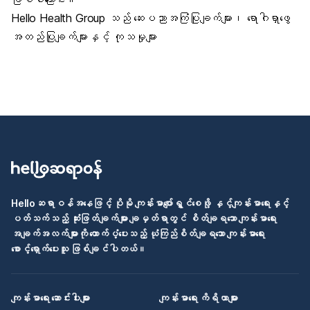
Hello Health Group သည် ဆေးပညာအကြံပြုချက်များ၊ ရောဂါရှာဖွေ
အတည်ပြုချက်များနှင့် ကုသမှုများ
Helloဆရာဝန်အနေဖြင့် ပိုမို ကျန်းမာပျော်ရွှင်စေဖို့ နှင့်ကျန်းမာရေးနှင့်
ပတ်သက်သည့် ဆုံးဖြတ်ချက်များ ချမှတ်ရာတွင် စိတ်ချရသော ကျန်းမာရေး
အချက်အလက်များကို ထောက်ပံ့ပေးသည့် ယုံကြည်စိတ်ချရသော ကျန်းမာရေး
စောင့်ရှောက်ပေးသူ ဖြစ်ချင်ပါတယ်။
ကျန်းမာရေး ဆောင်းပါးများ
ကျန်းမာရေး ကိရိယာများ