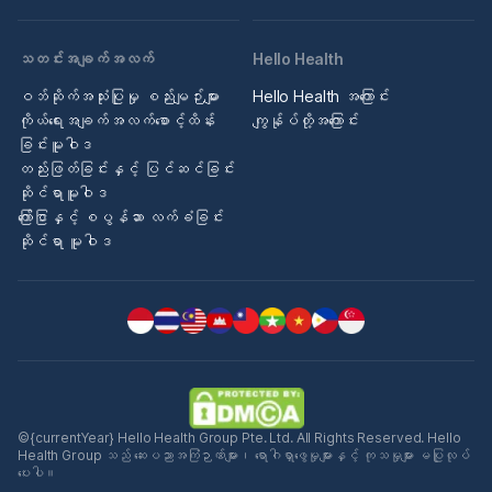
သတင်းအချက်အလက်
Hello Health
ဝဘ်ဆိုက်အသုံးပြုမှု စည်းမျဉ်းများ
Hello Health အကြောင်း
ကိုယ်ရေးအချက်အလက်စောင့်ထိန်း
ကျွန်ုပ်တို့အကြောင်း
ခြင်းမူဝါဒ
တည်းဖြတ်ခြင်းနှင့် ပြင်ဆင်ခြင်း
ဆိုင်ရာမူဝါဒ
ကြော်ငြာနှင့် စပွန်ဆာ လက်ခံခြင်း
ဆိုင်ရာ မူဝါဒ
©{currentYear} Hello Health Group Pte. Ltd. All Rights Reserved. Hello
Health Group သည် ဆေးပညာအကြံဉာဏ်များ၊ ရောဂါရှာဖွေမှုများနှင့် ကုသမှုများ မပြုလုပ်
ပေးပါ။