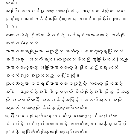
တယ်။
အဆိုပါ ဆက်စပ်မှုကတော့ ကလေးငိုသံနဲ့ အမေ့စကားသံတို့ဟာ အသံ
နှုန်းတွေ၊အသံအနိမ့်အမြင့်တွေအရ တထပ်တည်းနီးပါး တူနေတာ
ပါပဲ။
ကလေးငယ်ရဲ့ ငိုသံဟာ မိခင်ရဲ့ ပင်ရင်းဘာသာစကားနဲ့ ဘယ်လို
ဆက်စပ်နေသလဲ။
ဘာသာစကားအမျိုးမျိုးမှာ မတူညီတဲ့ အသံတွေ၊စကားတွဲတွေရှိပြီး လေသံ
အဖိအဖော့၊အတက်အကျ၊လေယူလေသိမ်းလည်း ကွာခြားပါတယ် (တချို့
ဘာသာစကားတွေမှာတော့ အခြားဘာသာစကားတွေနဲ့ နှိုင်းယှဉ်စရာ လေသံ
အတက်အကျ အထူးတလည် မရှိပါဘူး)။
သုတေသီတွေဟာ ပင်ရင်းဘာသာစကားမတူညီတဲ့ ကလေးတွေ ဗိုက်ဆာတဲ့
အခါ၊နာကျင်တဲ့အခါ ဒါမှမဟုတ် စိတ်ဆိုးတဲ့အခါ ငိုတဲ့ ငိုသံတွေ
ကို အသံဖမ်းထားပြီး အသံအနိမ့်အမြင့်၊အတက်အကျ၊အတိုး
အကျယ် စတာတွေကို နှိုင်းယှဉ်လေ့လာပါတယ်။
မွေးပြီးပထမဆုံးရက်သတ္တပတ်မှာ ကလေးတွေရဲ့ ငိုသံပုံစံဟာ
မိခင်ရဲ့ ပင်ရင်းဘာသာစကားရဲ့ အတက်အကျ၊အနိမ့်အမြင့်
ပုံစံနဲ့ သွားပြီးကိုက်ညီနေတာကို တွေ့ရပါတယ်။