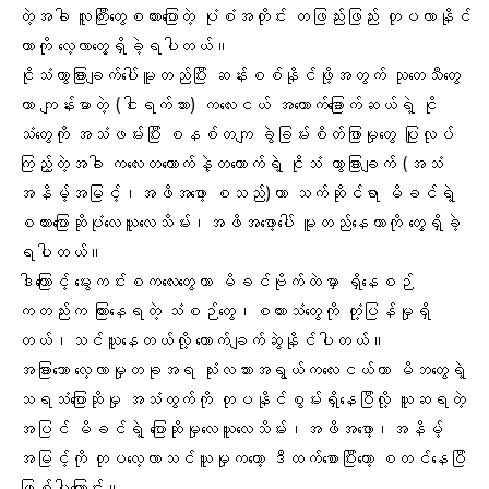
တဲ့အခါ လူကြီးတွေစကားပြောတဲ့ ပုံစံအတိုင်း တဖြည်းဖြည်း တုပလာနိုင်
တာကို လေ့လာတွေ့ရှိခဲ့ရပါတယ်။
ငိုသံကွာခြားချက်ပေါ်မူတည်ပြီး ဆန်းစစ်နိုင်ဖို့အတွက် သုတေသီတွေ
ဟာ ကျန်းမာတဲ့ (ငါးရက်သား) ကလေးငယ် အယောက်ခြောက်ဆယ်ရဲ့ ငို
သံတွေကို အသံဖမ်းပြီး စနစ်တကျ ခွဲခြမ်းစိတ်ဖြာမှုတွေ ပြုလုပ်
ကြည့်တဲ့အခါ ကလေးတယောက်နဲ့တယောက်ရဲ့ ငိုသံ ကွာခြားချက် (အသံ
အနိမ့်အမြင့်၊အဖိအဖော့ စသည်)ဟာ သက်ဆိုင်ရာ မိခင်ရဲ့
စကားပြောဆိုပုံလေယူလေသိမ်း၊အဖိအဖော့ပေါ် မူတည်နေတာကို တွေ့ရှိခဲ့
ရပါတယ်။
ဒါကြောင့် မွေးကင်းစကလေးတွေဟာ မိခင်ဗိုက်ထဲမှာ ရှိနေစဉ်
ကတည်းက ကြားနေရတဲ့ သံစဉ်တွေ၊စကားသံတွေကို တုံ့ပြန်မှုရှိ
တယ်၊သင်ယူနေတယ်လို့ ကောက်ချက်ဆွဲနိုင်ပါတယ်။
အခြားသော လေ့လာမှုတခုအရ သုံးလသားအရွယ်ကလေးငယ်ဟာ မိဘတွေရဲ့
သရသံပြောဆိုမှု အသံထွက်ကို တုပနိုင်စွမ်းရှိနေပြီလို့ ယူဆရတဲ့
အပြင် မိခင်ရဲ့ ပြောဆိုမှုလေယူလေသိမ်း၊အဖိအဖော့၊အနိမ့်
အမြင့်ကို တုပလေ့လာသင်ယူမှုကတော့ ဒီထက်စောပြီးတော့ စတင်နေပြီ
ဖြစ်ပါကြောင်း။