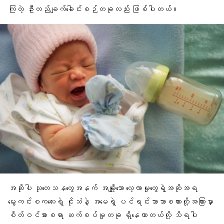
ကြတဲ့ ဦးတည်ချက်ခေါင်းစဉ်တခုလည်း ဖြစ်ပါတယ်။
အဆိုပါ သုတေသနတွေအနက် အချို့သော လေ့လာမှုတွေရဲ့အဆိုအရ
မွေးကင်းစကလေးရဲ့ ငိုသံနဲ့ အမေရဲ့ ပင်ရင်းဘာသာစကားတို့အကြားမှာ
စိတ်ဝင်စားစရာ ဆက်စပ်မှုတခု ရှိနေတာတယ်လို့ သိရပါ