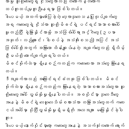
တာမို့ သူတို့လေးတွေရဲ့ ငိုသံတွေဟာလည်း တယောက်နဲ့တယောက်
ထပ်တူထပ်မျှတူညီနေရမှာ ဖြစ်ပါတယ်။
ဒါပေမယ့် အထက်မှာဖော်ပြခဲ့တဲ့ လေ့လာသုတေသနပြုလုပ်ချက်တွေ
အရ ကလေးတွေရဲ့ ငိုသံဟာ သူတို့မိခင်ရဲ့ ပင်ရင်းဘာသာစကားပေါ်
မူတည်ပြီး ခွဲခြားနိုင်တာမို့ အသံဖြစ်ပေါ်ရာအင်္ဂါတွေ (ဥပမာ
အဆုတ်၊လည်ချောင်း၊ပါးစပ်နဲ့ အသံအိုးစသည်)အပြင် အသံ
ဖြစ်ပေါ်ဖို့အတွက် အခြားသော ထိန်းချုပ်နေတဲ့ အချက်တွေလည်း ရှိလိမ့်
ဦးမယ်လို့ ကောက်ချက်ချရပါတယ်။
မိခင်ဗိုက်ထဲမှာ ရှိနေစဉ်ကတည်းက ကလေးလေးဟာ အသံတွေ ကြားနေရ
တယ်။
ဒီအချက်ဟာလည်း အကြောင်းရင်းခံတခု ဖြစ်ပါတယ်။ မိခင်
ဗိုက်ထဲမှာ ရှိနေစဉ်ကတည်းက ကြားနေရတဲ့ ဘာသာစကားအသံတွေဟာ သူ
တို့လေးတွေအပေါ် လွှမ်းမိုးမှုရှိနေပါတယ်။ အစပိုင်းမှာ သုတေသီတွေ
အနေနဲ့ မိခင်ရဲ့ လေယူလေသိမ်းစကားသံဟာ တခြားအသံတွေထက် ကလေး
ငယ်အပေါ်မှာ ပိုပြီးလွှမ်းမိုးမှုရှိမရှိကို အသေအချာ မပြောနိုင်ခဲ့ပါ
ဘူး။
ဒါပေမယ့် နောက်ပိုင်းမှာတော့ ကလေးတွေအနေနဲ့ အသက်သုံးလလောက် ရောက်