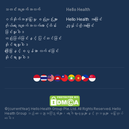
သတင်းအချက်အလက်
Hello Health
ဝဘ်ဆိုက်အသုံးပြုမှု စည်းမျဉ်းများ
Hello Health အကြောင်း
ကိုယ်ရေးအချက်အလက်စောင့်ထိန်း
ကျွန်ုပ်တို့အကြောင်း
ခြင်းမူဝါဒ
တည်းဖြတ်ခြင်းနှင့် ပြင်ဆင်ခြင်း
ဆိုင်ရာမူဝါဒ
ကြော်ငြာနှင့် စပွန်ဆာ လက်ခံခြင်း
ဆိုင်ရာ မူဝါဒ
©{currentYear} Hello Health Group Pte. Ltd. All Rights Reserved. Hello
Health Group သည် ဆေးပညာအကြံဉာဏ်များ၊ ရောဂါရှာဖွေမှုများနှင့် ကုသမှုများ မပြုလုပ်
ပေးပါ။