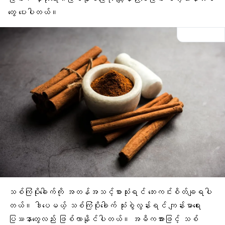
တွေ ပေးပါတယ်။
သစ်ကြံပိုးခေါက်ကို အတန်အသင့်စားသုံးရင် ဘေးကင်းစိတ်ချရပါ
တယ်။ ဒါပေမယ့် သစ်ကြံပိုးခေါက် သုံးစွဲလွန်းရင် ကျန်းမာရေး
ပြဿနာတွေလည်း ဖြစ်လာနိုင်ပါတယ်။ အဓိကအားဖြင့် သစ်