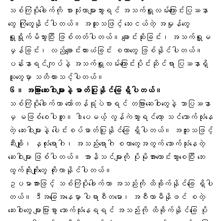
သစ်ကြံပိုးခေါက်ကို စားသုံးတာများသွားရင် အသက်ရှူလမ်းကြောင်းပြဿနာ
တွေ ကြုံတွေ့နိုင်ပါတယ်။ အထူးသဖြင့် သေးငယ်တဲ့ အမှုန်တွေ
ရှူရှိုက်မိသွားပြီး ဖြစ်တတ်ပါတယ်။ ချောင်းဆိုးခြင်း၊ အသက်ရှူမ
မှန်ခြင်း၊ လည်ချောင်းယားယံခြင်း စတာတွေ ဖြစ်နိုင်ပါတယ်။
ပန်းနာရင်ကျပ်နဲ့ အသက်ရှူလမ်းကြောင်းပိုင်းဆိုင်ရာ ပြဿနာရှိ
သူတွေမှာ သတိထားသင့်ပါတယ်။
၆။ အခြားဆေးဝါးများနဲ့ ဓာတ်ပြုနိုင်ခြေ ရှိပါတယ်။
သစ်ကြံပိုးခေါက်ဟာ တော်တန်ရုံပဲစားရင် တခြားဆေးဝါးတွေနဲ့ ဘာပြဿနာ
မှ မဖြစ်စေပါဘူး။ ဒါပေမယ့် လွန်ကဲသွားရင်တော့ သင်သောက်သုံးနေ
တဲ့ ဆေးဝါးများနဲ့ ပေါင်းစပ်ဓာတ်ပြုနိုင်ခြေ ရှိပါတယ်။ အထူးသဖြင့်
ဆီးချို၊
နှလုံးရောဂါ
၊ အသည်းရောဂါ စတာတွေအတွက် သောက်သုံးနေတဲ့
ဆေးဝါးများ ဖြစ်ပါတယ်။ အာနိသင်များကို ပိုမိုအားကောင်းသွားစေပြီး ဘေး
ထွက်ဆိုးကျိုးတွေ တိုးလာနိုင်ပါတယ်။
ဥပမာအားဖြင့် သစ်ကြံပိုးခေါက်ဟာ အသည်းကို ထိခိုက်နိုင်ခြေ ရှိပါ
တယ်။ ဒီအခြေအနေမှာ ပါရာစီတမော၊ အစီတာမီနိုဖင် စတဲ့
ဆေးဝါးတွေ များပြားစွာ သောက်သုံးနေရရင် အသည်းကို ထိခိုက်နိုင်ခြေ ပို