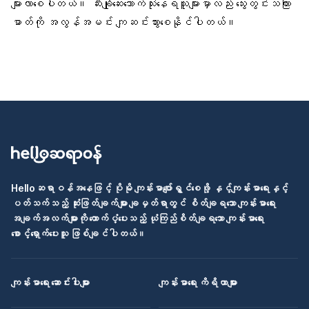
များလာစေပါတယ်။ ဆီးချိုဆေးသောက်သုံးနေရသူများမှာလည်း သွေးတွင်းသကြား
ဓာတ်ကို အလွန်အမင်း ကျဆင်းသွားစေနိုင်ပါတယ်။
Helloဆရာဝန်အနေဖြင့် ပိုမို ကျန်းမာပျော်ရွှင်စေဖို့ နှင့်ကျန်းမာရေးနှင့်
ပတ်သက်သည့် ဆုံးဖြတ်ချက်များ ချမှတ်ရာတွင် စိတ်ချရသော ကျန်းမာရေး
အချက်အလက်များကို ထောက်ပံ့ပေးသည့် ယုံကြည်စိတ်ချရသော ကျန်းမာရေး
စောင့်ရှောက်ပေးသူ ဖြစ်ချင်ပါတယ်။
ကျန်းမာရေး ဆောင်းပါးများ
ကျန်းမာရေး ကိရိယာများ