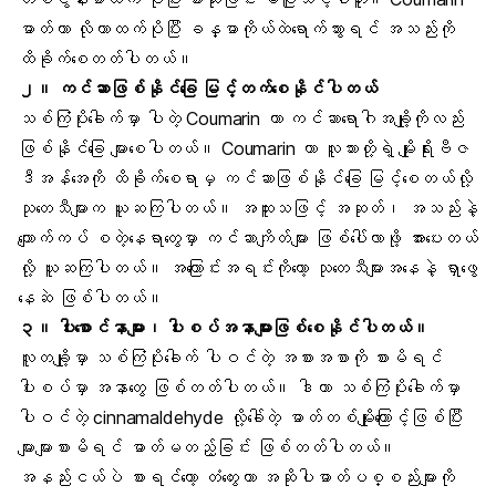
ဓာတ်ဟာ လိုတာထက်ပိုပြီး ခန္ဓာကိုယ်ထဲရောက်သွားရင် အသည်းကို
ထိခိုက်စေတတ်ပါတယ်။
၂။
ကင်ဆာဖြစ်နိုင်ခြေ
မြင့်တက်စေနိုင်ပါတယ်
သစ်ကြံပိုးခေါက်မှာ ပါတဲ့ Coumarin ဟာ ကင်ဆာရောဂါအချို့ကိုလည်း
ဖြစ်နိုင်ခြေ များစေပါတယ်။ Coumarin ဟာ လူသားတို့ရဲ့ မျိုးရိုးဗီဇ
ဒီအန်အေကို ထိခိုက်စေရာမှ ကင်ဆာဖြစ်နိုင်ခြေ မြင့်စေတယ်လို့
သုတေသီများက ယူဆကြပါတယ်။ အထူးသဖြင့် အဆုတ်၊ အသည်းနဲ့
ကျောက်ကပ် စတဲ့နေရာတွေမှာ ကင်ဆာကျိတ်များ ဖြစ်ပေါ်လာဖို့ အားပေးတယ်
လို့ ယူဆကြပါတယ်။ အကြောင်းအရင်းကိုတော့ သုတေသီများအနေနဲ့ ရှာဖွေ
နေဆဲ ဖြစ်ပါတယ်။
၃။ ပါးစောင်နာများ၊
ပါးစပ်အနာ
များဖြစ်စေနိုင်ပါတယ်။
လူတချို့မှာ သစ်ကြံပိုးခေါက် ပါဝင်တဲ့ အစားအစာကို စားမိရင်
ပါးစပ်မှာ အနာတွေ ဖြစ်တတ်ပါတယ်။ ဒါဟာ သစ်ကြံပိုးခေါက်မှာ
ပါဝင်တဲ့ cinnamaldehyde လို့ခေါ်တဲ့ ဓာတ်တစ်မျိုးကြောင့်ဖြစ်ပြီး
များများစားမိရင် ဓာတ်မတည့်ခြင်း ဖြစ်တတ်ပါတယ်။
အနည်းငယ်ပဲ စားရင်တော့ တံတွေးဟာ အဆိုပါဓာတ်ပစ္စည်းများကို