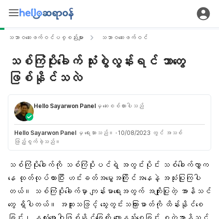
သဘာဝဆေးဖက်ဝင်ပစ္စည်းများ
သဘာဝဆေးဖက်ဝင်
သစ်ကြံပိုးခေါက် သုံးစွဲလွန်းရင် ဘာတွေ
ဖြစ်နိုင်သလဲ
Hello Sayarwon Panel
မှ ဆေးစစ်ထားပါသည်
Hello Sayarwon Panel
မှ ရေးသားသည်။
·
10/08/2023 တွင် အသစ်
ဖြည့်စွက်ခဲ့သည်။
သစ်ကြံပိုးခေါက်
ကို သစ်ကြံပိုးပင်ရဲ့ အတွင်းပိုင်း သစ်ခေါက်လွှာက
နေ ထုတ်လုပ်ထားပြီး
ဟင်းခတ်အမွှေးအကြိုင်
အနေနဲ့ အသုံးပြုကြပါ
တယ်။ သစ်ကြံပိုးခေါက်မှာ ကျန်းမာရေးအတွက် အကျိုးပြုတဲ့ အာနိသင်
တွေ ရှိပါတယ်။ အထူးသဖြင့်
သွေးတွင်းသကြားဓာတ်
ကို ထိန်းနိုင်စေ
ခြင်း၊ နှလုံးရောဂါဖြစ်နိုင်ခြေကို လျော့နည်းစေခြင်း စတဲ့အာနိသင်