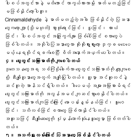
ပါးစပ်အတွင်းသားနဲ့ မထိအောင် ကာကွယ်ထားတာမို့ ဓာတ်မတည့်ခြင်း
မဖြစ်နိုင်တော့ပါဘူး။
Cinnamaldehyde နဲ့ ဓာတ်မတည့်တဲ့အခါ ဖြစ်နိုင်တဲ့ ပြဿနာ
တွေကတော့ လျှာ (သို့မဟုတ်) သွားဖုံးရောင်ခြင်း၊ ပူခြင်း၊ ယားယံ
ခြင်း၊ ပါးစပ်အတွင်း အဖြူကွက်များ ဖြစ်ပေါ်ခြင်း စတာတွေပဲ
ဖြစ်ပါတယ်။ အဆိုပါပြဿနာတွေဟာ ဆိုးဆိုးရွားရွားတော့ ဒုက္ခမပေးပေ
မယ့် နေရထိုင်ရခက်စေပြီး စိတ်အနှောက်အယှက် ပေးပါတယ်။
၄။
သွေးတွင်းသကြားဓာတ်
ကို ကျစေပါတယ်
သုတေသနတွေအရ သစ်ကြံပိုးခေါက်ဟာ သွေးတွင်းသကြားဓာတ်ကို လျော့ကျစေ
လို့ ဆီးချိုလူနာတွေအတွက် အကျိုးပြုပါတယ်။ သူ့မှာ အင်ဆူလင်နဲ့
ဆင်တူတဲ့ အာနိသင်ရှိပါတယ်။ ဒါပေမယ့် အများအပြားစားမိရင်
သွေးတွင်းသကြားဓာတ်ကို အလွန်အမင်း ကျဆင်းသွားစေနိုင်ပါတယ်။
သွေးတွင်းသကြားဓာတ်ကျခြင်းကြောင့် မောပန်းနွမ်းနယ်ခြင်း၊ မူးဝေ
ခြင်း၊ သတိလစ်ခြင်း စတာတွေ ဖြစ်လာနိုင်ပါတယ်။
အထူးသဖြင့် ဆီးချိုဆေးတွေကို ပုံမှန်သောက်သုံးနေသူတွေမှာ ဖြစ်တတ်ပါ
တယ်။
၅။
အသက်ရှူလမ်းကြောင်း
ပြဿနာတွေ ဖြစ်နိုင်ပါတယ်