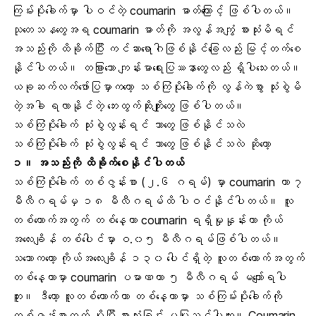
ကြမ်းပိုးခေါက်မှာ ပါဝင်တဲ့ coumarin ဓာတ်ကြောင့် ဖြစ်ပါတယ်။
သုတေသနတွေအရ coumarin ဓာတ်ကို အလွန်အကျွံ စားသုံးမိရင်
အသည်းကို ထိခိုက်ပြီး ကင်ဆာရောဂါဖြစ်နိုင်ခြေလည်း မြင့်တက်စေ
နိုင်ပါတယ်။ တခြားသော ကျန်းမာရေးပြဿနာတွေလည်း ရှိပါသေးတယ်။
ယခုဆက်လက်ဖော်ပြမှာကတော့ သစ်ကြံပိုးခေါက်ကို လွန်ကဲစွာ သုံးစွဲမိ
တဲ့အခါ ရလာနိုင်တဲ့
ဘေးထွက်ဆိုးကျိုး
တွေ ဖြစ်ပါတယ်။
သစ်ကြံပိုးခေါက် သုံးစွဲလွန်းရင် ဘာတွေ ဖြစ်နိုင်သလဲ
သစ်ကြံပိုးခေါက် သုံးစွဲလွန်းရင် ဘာတွေ ဖြစ်နိုင်သလဲ ဆိုတော့
၁။
အသည်း
ကို ထိခိုက်စေနိုင်ပါတယ်
သစ်ကြံပိုးခေါက် တစ်ဇွန်းစာ (၂.၆ ဂရမ်) မှာ coumarin ဟာ ၇
မီလီဂရမ်မှ ၁၈ မီလီဂရမ်ထိ ပါဝင်နိုင်ပါတယ်။ လူ
တစ်ယောက်အတွက် တစ်နေ့တာ coumarin ရရှိမှုနှုန်းဟာ ကိုယ်
အလေးချိန် တစ်ပေါင်မှာ ဝ.၀၅ မီလီဂရမ်ဖြစ်ပါတယ်။
သဘောကတော့ ကိုယ်အလေးချိန် ၁၃၀ ပေါင်ရှိတဲ့ လူတစ်ယောက်အတွက်
တစ်နေ့တာမှာ coumarin ပမာဏဟာ ၅ မီလီဂရမ် မကျော်ရပါ
ဘူး။ ဒီတော့ လူတစ်ယောက်ဟာ တစ်နေ့တာမှာ သစ်ကြမ်းပိုးခေါက်ကို
တစ်ဇွန်းစာထက် ပိုပြီး စားသုံးခြင်း မပြုသင့်ပါဘူး။ Coumarin