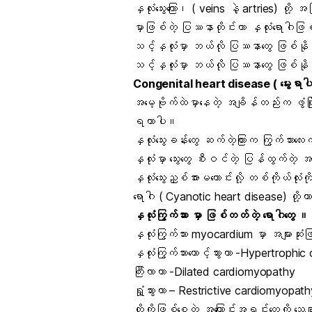
နှလုံးသွေးကြော၊ ( veins နဲ့ artries) တို့ အ
မှာဖြစ်တဲ့ ပြဿနာတိုင်းဟာ နှလုံးရောဂါ
သင့်နှလုံးမှာ ဘယ်လို ပြဿနာတွေ ဖြစ်
သင့်နှလုံးမှာ ဘယ်လို ပြဿနာတွေ ဖြစ်နိ
Congenital heart disease
( မွေးရာပ
အမေ့ဗိုက်ထဲမှာနေတဲ့ အချိန်တည်းက ဖွံဖြိုး
ရတာပါ။
နှလုံးသွေးခန်းတွေ ဆက်တဲ့ကြားက ကြွက်သာ
နှလုံးမှာ သွေးတွေ စီးဝင်တဲ့ ပြန်ထွက်တဲ
နှလုံးသွေးညှစ်အား
မကောင်းလို့ တစ်ကိုယ်လုံး
ရောဂါ ( Cyanotic heart disease) တို့ဟာ
နှလုံးကြွက်သား မှာ ဖြစ်တတ်တဲ့ ရောဂါတွေ ။ 
နှလုံးကြွက်သား myocardium မှာ အများဆုံ
နှလုံးကြွက်သားတောင့်သွားတာ -Hypertroph
ကြီးလာတာ -Dilated cardiomyopathy
ရှုံ့သွားတာ – Restrictive cardiomyopat
တို့ကိုဖြစ်စေတဲ့ အကြောင်းအရင်းတွေကို သ