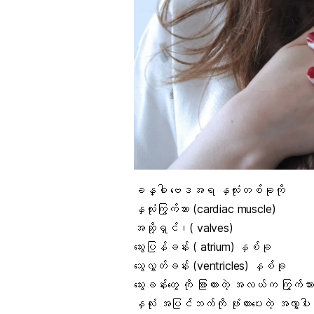
ခန္ဓါ ဗေဒအရ နှလုံးတစ်ခုကို
နှလုံးကြွက်သား
(cardiac muscle)
အဆို့ရှင်
၊( valves)
သွေးပြန်ခန်း ( atrium) နှစ်ခု
သွေလွှတ်ခန်း (ventricles) နှစ်ခု
သွေးခန်းတွေ ကို ခြားထားတဲ့ အလယ်က ကြွက်သား
နှလုံး အပြင်ဘက်ကို ဖုံးထားပေးတဲ့ အလွှာပါ