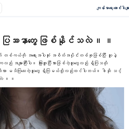
ကျန်းမာရေး ဆောင်းပါးမျာ
ို ပြဿနာတွေ ဖြစ်နိုင်သလဲ ။ ။
က် တစ်ကယ်ကို အရေးအပါဆုံး အစိတ်အပိုင်းတစ်ခုဖြစ်ပြီး သူနဲ့
်း အများကြီးပါ။ ကြားဖူးပြီးသားဖြစ်တဲ့သူတွေလည်း ရှိကြသလို
ဆိုတာ မသိကြသေးတဲ့သူတွေ ရှိကြမယ်လို့လည်းထင်ပါတယ်။ ဒါဆို သင့်
်သလဲ ။ ။