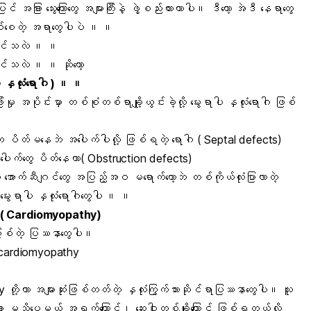
ပြင် အခြား သွေးကြောတွေ အများကြီးနဲ့ ဖွဲ့စည်းထားတာပါ။ ဒီတော့ အဲဒီ နေရာတွေ
ဖြစ်စေတဲ့ အရာတွေပါပဲ ။ ။
နိုင်သလဲ ။ ။
ုင်သလဲ ။ ။ ဆိုတော့
ါ နှလုံးရောဂါ )
။ ။
မှု အပိုင်းမှာ တစ်စုံတစ်ရာချို့ယွင်းခဲ့လို့ မွေးရာပါ နှလုံးရောဂါ ဖြစ်
းလေးက ပိတ်မနေဘဲ အပေါက်ပါလို့ ဖြစ်ရတဲ့ ရောဂါ ( Septal defects)
့ အပေါက်တွေ ပိတ်နေတာ( Obstruction defects)
ကို အောက်ဆီဂျင်တွေ အပြည့်အဝ မရောက်တော့ဘဲ တစ်ကိုယ်လုံးပြာလာတဲ့
မွေးရာပါ နှလုံးရောဂါတွေပါ ။ ။
(
Cardiomyopathy
)
းဖြစ်တဲ့ ပြဿနာတွေပါ။
ic cardiomyopathy
hy တို့ဟာ အများဆုံးဖြစ်တတ်တဲ့ နှလုံးကြွက်သားဆိုင်ရာပြဿနာတွေပါ။ သူ
ေချာ မသိပေမယ့် အရက်ကြောင့်၊ ဆေးဝါးတစ်ချို့ကြောင့် ဖြစ်ရတယ်လို့