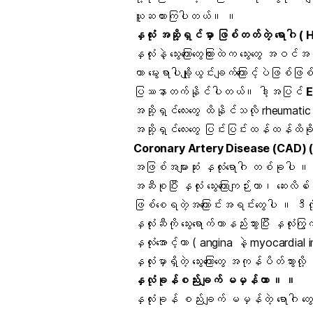
ယူဆထားကြပါတယ်။ ။
နှလုံး အဆို့ရှင်မှာ ဖြစ်တတ်တဲ့ ရောဂါ 
နှလုံးနဲ့ သွေးကြောတွေကြားထဲက သွေးတွေ 
ဟာ မွေးရာပါချို့ယွင်းချက်ကြောင့်ပဲဖြစ်ဖ
ပြဿနာတက်နိုင်ပါတယ်။ ဒါ့အပြင်
E
အဆို့ရှင်လေးတွေ ထိနိုင်သလို
rheumatic 
အဆို့ရှင်လေးတွေ ပြင်းပြင်းထန်ထန်ထိ
Coronary Artery Disease
(CAD) (န
အဖြစ်အများဆုံး နှလုံးရောဂါ တစ်ခုပါ ။
အဆီစုပြီး နှလုံး သွေးကြောကျဉ်းတာ၊
ဆေးလိပ် 
ဖြစ်စေရတဲ့အကြောင်းအရင်းတွေပါ ။ ဒီလိုသွေးက
နှလုံးဆီကို သွေးရောက်တာနည်းသွားပြီး နှလု
နှလုံးအောင့်တာ ( angina နဲ့ myocardial
နှလုံးမှာရှိတဲ့ သွေးကြောတွေ အကုန်ပိတ်သွာ
နှလုံခုန်စည်းချက် မမှန်တာ ။ ။
နှလုံးခုန် စည်းချက် မမှန်တဲ့ ရောဂါ တွ