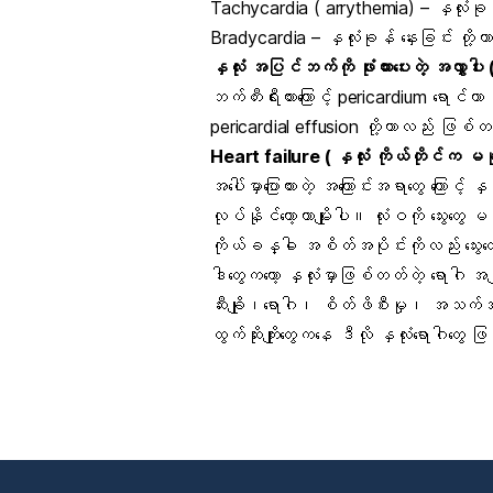
Tachycardia ( arrythemia)
– နှလုံးခု
Bradycardia
– နှလုံးခုန် နှေးခြင်း တိ
နှလုံး အပြင်ဘက်ကို ဖုံးထားပေးတဲ့ အလွှာ
ဘက်တီးရီးယားကြောင့် pericardium ရောင်တာ
pericardial effusion တို့ဟာလည်း ဖြစ်တတ
Heart failure
( နှလုံး ကိုယ်တိုင်က မခ
အပေါ်မှာပြောထားတဲ့ အကြောင်းအရာတွေ ကြောင့် န
လုပ်နိုင်တော့တာမျိုးပါ။ လုံးဝကို သွေးတွေ
ကိုယ်ခန္ဓါ အစိတ်အပိုင်းကိုလည်း သွေး
ဒါတွေကတော့ နှလုံးမှာဖြစ်တတ်တဲ့ ရောဂါ အမျိ
ဆီးချို၊ရောဂါ၊ စိတ်ဖိစီးမှု၊ အသက်အရွယ်၊
ထွက်ဆိုးကျိုးတွေကနေ ဒီလို နှလုံးရောဂါတ