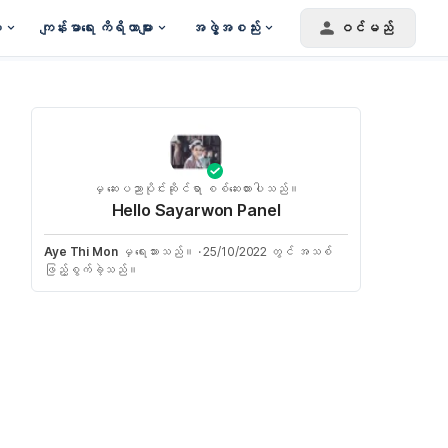
း
ကျန်းမာရေး ကိရိယာများ
အဖွဲ့အစည်း
ဝင်မည်
မှ ဆေးပညာပိုင်းဆိုင်ရာ စစ်ဆေးထားပါသည်။
Hello Sayarwon Panel
Aye Thi Mon
မှ ရေးသားသည်။
·
25/10/2022 တွင် အသစ်
ဖြည့်စွက်ခဲ့သည်။