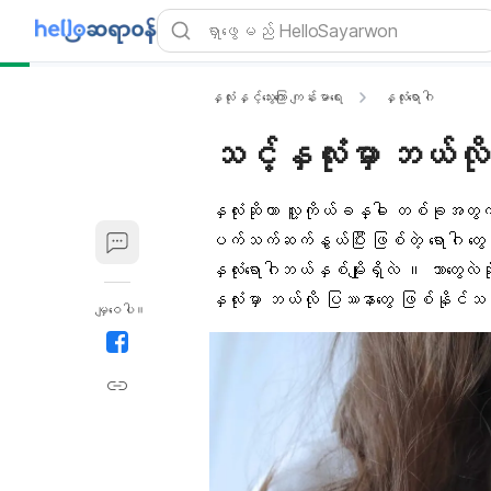
နှလုံးနှင့်သွေးကြော ကျန်းမာရေး
နှလုံးရောဂါ
သင့်နှလုံးမှာ ဘယ်လ
နှလုံးဆိုတာ လူ့ကိုယ်ခန္ဓါ တစ်ခုအတွ
ပက်သက်ဆက်နွယ်ပြီး ဖြစ်တဲ့ ရောဂါ တွေကလည
နှလုံးရောဂါ
ဘယ်နှစ်မျိုးရှိလဲ ။ ဘာတွေလဲ
နှလုံးမှာ ဘယ်လို ပြဿနာတွေ ဖြစ်နိုင
မျှဝေပါ။