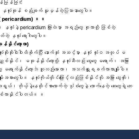
န်မြန်ခြင်း
ု့ဟာ နှလုံးခုန် စည်းချက် မူမှန်တဲ့ပြဿာနာတွေပါ။
ပါး ( pericardium) ။ ။
၊ နှလုံးနဲ့ pericardium ကြားထဲမှာ အရည်တွေ စုလာလို့ ဖြစ်တဲ့
်တဲ့ နှလုံး ရောဂါတွေပါ။
ုန်နိုင်တော့တာ)
ှလုံးဆိုးဆိုးဝါးဝါးထိခိုက်ပြီး နောက်ဆုံး အဆင့်မှာ နှလုံး လုံးဝ အလုပ် မ
 မညှစ်နိုင်၊ မခုန်နိုင်တော့လို့ နှလုံးဆီလည်း သွေးတွေ မရောက်၊ အခြား
တွေ မရောက်နိုင်တော့ဘဲ လူလည်းမောလာ၊ အသက်ရှူရခက်လာတာမျိုးပါ။
ုးအစားတွေပါ။ နှလုံးကိုယ်တိုင်ကြောင့်လည်းဖြစ်နိုင်လို အခြား သွေးတိုး၊
 ကိုယ့်နဲ့နေထိုင်စားသောက်တဲ့ ပုံစံတွေနဲ့ သောက်နေတဲ့ ဆေးတွေရဲ့ ဘေး
ွေ ဖြစ်လာနိုင်ပါတယ်။ ။