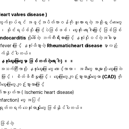
( Heart valves disease )
အဝင်အထွက်လုပ်ရင် အဖွင့်အပိတ်တာဝန်ကို ယူထားရတဲ့ အဆို့ရှင်လေးတွေ
ြစ်၊ ဗိုင်းရပ်စ်ပိုး ကြောင့်ပဲဖြစ်ဖစ်၊
သွေးတိုး
ရောဂါကြော့င့် ဖြစ်ဖြစ်
ndocarditis
လို့ခေါ်တဲ့ ဘက်တီးရီးယားကြောင့် နှလုံးပိုးဝင်တဲ့အခါမှာ
fever
ကြောင့် နှလုံးထိသွားတဲ့
Rheumaticheart disease
မှာလည်း
ခိုက်နိုင်ပါတယ်။
ှလုံးသွေးကြောတွေမှာ ဖြစ်တတ်တဲ့ရောဂါ) ။ ။
 အသက်ကြီးလာလို့
နှလုံးသွေးကြော
တွေ တောင့်လာတာ၊ အဆီတွေ စားများလို့ သွေးကြောထဲ
ေ
ကြာင့်၊
စိတ်ဖိစီးမ
ှုကြောင့်၊ သွေးကြောတွေ ကျဉ်းသွားတာမျိုးတွေဟာ
(CAD)
ကို
ြောတွေ ကျဉ်းသွားတာကြောင့်
ံးကြွက်သားပုတ်တာ ( Ischemic heart disease)
 infarction) တွေ အပြင်
းလို့ ရုတ်တရက် သေဆုံးတာမျိုးတွေ ဖြစ်နိုင်ပါတယ်။
ေဖြစ်တဲ့