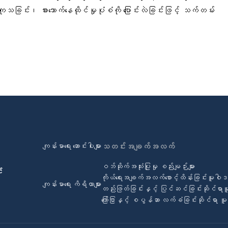
သခြင်း၊ စားသောက်နေထိုင်မှုပုံစံကို ပြောင်းလဲခြင်းဖြင့် သက်တမ်း
ကျန်းမာရေး ဆောင်းပါးများ
သတင်းအချက်အလက်
ဝဘ်ဆိုက်အသုံးပြုမှု စည်းမျဉ်းများ
်
ကိုယ်ရေးအချက်အလက်စောင့်ထိန်းခြင်းမူဝါ
ကျန်းမာရေး ကိရိယာများ
တည်းဖြတ်ခြင်းနှင့် ပြင်ဆင်ခြင်းဆိုင်ရာ
ကြော်ငြာနှင့် စပွန်ဆာ လက်ခံခြင်းဆိုင်ရာ 