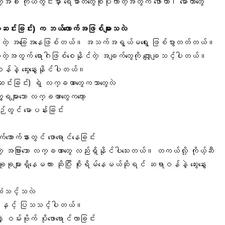
ာတဲ့အခါ ကိုယ်တွင်းမှာ ရေဓာတ်တွေစုပုံလာတဲ့အတွက်
ဖော
တာ၊ မောတာတွေ
ကျဆင်းခြင်း) က ဘယ်လောက်အဖြစ်များသလဲ
ားနေတဲ့ အခြေအနေဖြစ်တယ်။ အသက်အရွယ်မရွေး ဖြစ်ပွားတတ်တယ်။
့အတွက် ရောဂါဖြစ်စေနိုင်တဲ့ အချက်တွေကို လျှော့ချသင့်ပါတယ်။
်နဲ့ ဆွေးနွေးနိုင်ပါတယ်။
ျဆင်းခြင်း) ရဲ့ လက္ခဏာတွေကဘာတွေလဲ
ွေ့ရများသော လက္ခဏာတွေကတော့
်တွင် မောပန်းခြင်း
်အောက်နားတွင် ဖောရောင်နေခြင်း
့ အခြားသော လက္ခဏာတွေ လည်းရှိနိုင်ပါသေးတယ်။ တကယ်လို့ ကိုယ့်ဆီ
ခုများရှိနေမလား ဆိုပြီး စိုးရိမ်နေမယ်ဆိုရင် ဆရာဝန်နဲ့ ဆွေးနွေး
ဆုံသင့်သလဲ
န်နှင့် ပြသသင့်ပါတယ်။
 ဝမ်းဗိုက် ပိုဖောရောင်လာခြင်း