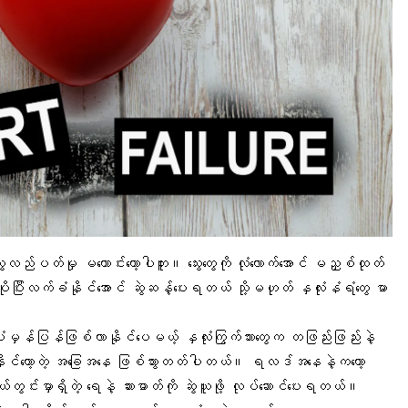
ွေးလည်ပတ်မှု မကောင်းတော့ပါဘူး။ သွေးတွေကို လုံလောက်အောင် မညှစ်ထုတ်
 ပိုပြီးလက်ခံနိုင်အောင် ဆွဲဆန့်ပေးရတယ် သို့မဟုတ် နှလုံးနံရံတွေ မာ
ု ပုံမှန်ပြန်ဖြစ်လာနိုင်ပေမယ့် နှလုံးကြွက်သားတွေက တဖြည်းဖြည်းနဲ့
ပ်နိုင်တော့တဲ့ အခြေအနေ ဖြစ်သွားတတ်ပါတယ်။ ရလဒ်အနေနဲ့ကတော့
ိုယ်တွင်းမှာရှိတဲ့ ရေနဲ့ ဆားဓာတ်ကို ဆွဲယူဖို့ လုပ်ဆောင်ပေးရတယ်။