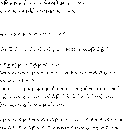
် တခြားနှလုံးနှင့် ပတ်သက်သောရောဂါများ ရှိ၊ မရှိ
 ရုတ်တရက်နှလုံးကြောင့် သေဆုံးသူ ရှိ၊ မရှိ
ာင်ခြည်ကုထုံး ယူထားခြင်းရှိ၊ မရှိ
စ်ဆေးခြင်း၊ ရင်ဘတ်ဓာတ်မှန်၊ ECG စစ်ဆေးခြင်းတို့ကို
ျဆင်းခြင်း)ကို ဘယ်လိုကုသပါသလဲ
်ပျောက်ကင်းအောင် ကုသ၍မရပါ။ ရောဂါလက္ခဏာကို ထိန်းချုပ်
ထိန်းထားနိုင်ပါတယ်။
းထားရန်နဲ့ နှလုံးခုန်မှုကို ထိန်းထားရန်အတွက် သောက်သုံးရန်ဆေးဝါး
့် ဆေးများထဲတွင် နှလုံးပျက်စီးခြင်းကို ထိန်းထားနိုင်မယ့် ဆေးများ
ဆေးဝါးများလည်း ပါဝင်နိုင်ပါတယ်။
ကုသဘဲ ဒီတိုင်းထားလိုက်မယ်ဆိုရင် ပိုပို ပျက်စီးလာပြီး လုံးဝကုမ
ာစီးစီး သိမယ်ဆိုရင် ပိုမဆိုးလာအောင် ဆေးများနဲ့ ထိန်းထားနိုင်မှာ