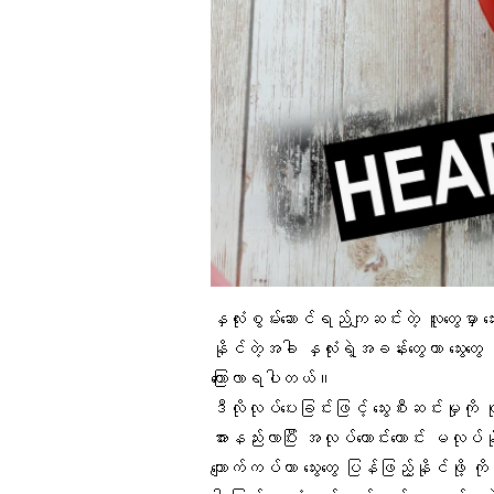
နှလုံးစွမ်းဆောင်ရည်ကျဆင်းတဲ့ လူတွေမှာ သ
နိုင်တဲ့အခါ နှလုံးရဲ့အခန်းတွေဟာ သွေးတွေ
ကြောလာရပါတယ်။
ဒီလိုလုပ်ပေးခြင်းဖြင့် သွေးစီးဆင်းမှုကိ
အားနည်းလာပြီး အလုပ်ကောင်းကောင်း မလု
ကျောက်ကပ်ဟာ သွေးတွေ ပြန်ဖြည့်နိုင်ဖို့ က