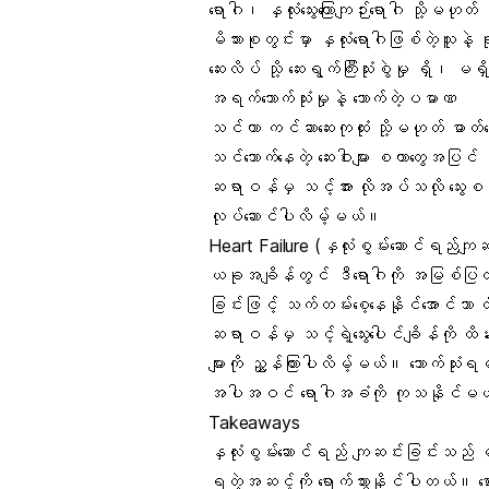
ရောဂါ၊ နှလုံးသွေးကြောကျဉ်းရောဂါ သို့မဟုတ
မိသားစုတွင်းမှာ နှလုံးရောဂါဖြစ်တဲ့သူနဲ့
ဆေးလိပ် သို့ ဆေးရွက်ကြီးသုံးစွဲမှု ရှိ၊ မရှိ
အရက်သောက်သုံးမှုနဲ့ သောက်တဲ့ပမာဏ
သင်ဟာ ကင်ဆာဆေးကုထုံး သို့မဟုတ် ဓာတ်ရေ
သင်သောက်နေတဲ့ ဆေးဝါးများ စတာတွေအပြင်
ဆရာဝန်မှ သင့်အား လိုအပ်သလို သွေးစ
လုပ်ဆောင်ပါလိမ့်မယ်။
Heart Failure (နှလုံးစွမ်းဆောင်ရည်က
ယခုအချိန်တွင် ဒီရောဂါကို အမြစ်ပြတ
ခြင်းဖြင့် သက်တမ်းစေ့နေနိုင်အောင်သာ 
ဆရာဝန်မှ သင့်ရဲ့သွေးပေါင်ချိန်ကို ထိန်
များကို ညွှန်ကြားပါလိမ့်မယ်။ သောက်သုံးရမည
အပါအဝင် ရောဂါအခံကို ကုသနိုင်မယ့် 
Takeaways
နှလုံးစွမ်းဆောင်ရည် ကျဆင်းခြင်းသည် မ
ရတဲ့အဆင့်ကို ရောက်သွားနိုင်ပါတယ်။ စောစေ