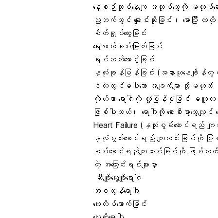
နေ့စဉ်လုပ်နေကျ အလုပ်တွေကို မလုပ်ဆောင
ညဘက်တွင် ချောင်းဆိုးခြင်း၊ မောပြီး ထထိ
စိတ်ရှုပ်ထွေးခြင်း
ရေဓာတ်ခမ်းခြောက်ခြင်း
ရင်ဘတ်အောင့်
ခြင်း
နှလုံးခုန်မြန်
ခြင်း (အနားယူနေချိန်တွ
ဒီထဲတွင်မပါသော အချက်များ သို့မဟုတ် သိ
ကိုယ်ဟာ ရောဂါကို တုံ့ပြန်ပုံခြင်း မတူ
ဖြစ်ပါတယ်။ ရောဂါကို စောစီးစွာတွေ့လျှင်
Heart Failure (နှလုံးစွမ်းဆောင်ရည် က
နှလုံးစွမ်းဆောင်ရည် ကျဆင်းခြင်းကို ဖြစ်
စွမ်းဆောင်ရည်ကျဆင်းခြင်းကို ဖြစ်တတ်တ
တဲ့ အကြောင်းရင်းများမှာ
ဆီးချိုသွေးချိုရောဂါ
အဝလွန်ရောဂါ
ဆေးလိပ်သောက်ခြင်း
သွေးတိုးရောဂါ