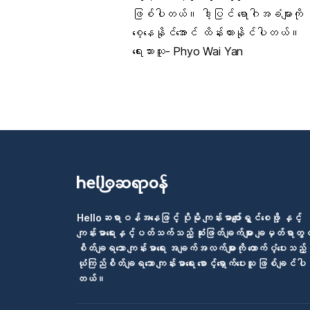
ဖြစ်ပါတယ်။ ဒါ့ပြင် ရောဂါအခံများကို ကု
စေ့နေနိုင်အောင် ထိန်းထားနိုင်ပါတယ်။
ရေးသားသူ- Phyo Wai Yan
Helloဆရာဝန်အနေဖြင့် ပိုမို ကျန်းမာပျော်ရွှင်စေဖို့ နှင့်
ကျန်းမာရေးနှင့်ပတ်သက်သည့် ဆုံးဖြတ်ချက်များ ချမှတ်ရာတွင
စိတ်ချရသော ကျန်းမာရေး အချက်အလက်များကို ထောက်ပံ့ပေးသည့်
ယုံကြည်စိတ်ချရသော ကျန်းမာရေး စောင့်ရှောက်ပေးသူ ဖြစ်ချင်ပါ
တယ်။