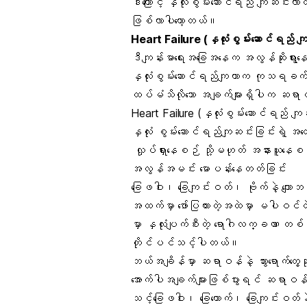
ဒါကြောင့် နှလုံးစွမ်းဆောင်ရည် ကျဆင်းလ
ဖြစ်လာပါတော့တယ်။
Heart Failure (နှလုံးစွမ်းဆောင်ရည် 
ဒီကျန်းမာရေးအခြေအနေက အလွန်ဆိုးရွ
နှလုံးစွမ်းဆောင်ရည်ကျတာက ကုသရခက်တဲ
ထပ်မံသိလိုသော အချက်များရှိပါက ဆရာဝန
Heart Failure (နှလုံးစွမ်းဆောင်ရည် က
နှလုံး စွမ်းဆောင်ရည်ကျဆင်းခြင်းရဲ့ အတ
လှုပ်ရှားနေစဉ် သို့မဟုတ် အနားယူနေစဉ
အလွန်အမင်း
မောပန်း
နေတတ်ခြင်း
ခြေဖဝါး၊ ခြေကျင်းဝတ်၊ ဗိုက်နဲ့ ကျောဘက
အထက်မှာ ဖော်ပြထားတဲ့အထဲမှာ မပါဝင်တဲ
မှာ နှလုံးပျက်စီးတဲ့ ရောဂါလက္ခဏာ တစ်ခု
တိုင်ပင်သင့်ပါတယ်။
ဘယ်အချိန်မှာ ဆရာဝန်နဲ့ သွားရောက်တွေ့
အောက်ပါအချက်များဖြစ်ပွားရင် ဆရာဝ
သင့်ခြေဖဝါး၊ ခြေထောက်၊ ခြေကျင်းဝတ်နဲ့