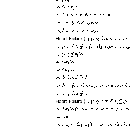
စိတ်ကျရောဂါ
အိပ်စက်ခြင်းဆိုင်ရာပြဿနာ
အရက်နဲ့ စိတ်ကြွဆေးများ
တချို့သော ကင်ဆာကုထုံးများ
Heart Failure (နှလုံးစွမ်းဆောင်ရည် က
နှလုံးပျက်ဆီးခြင်းကို အဖြစ်များစေတဲ့အကြော
နှလုံးသွေးကြောရောဂါ
သွေးတိုးရောဂါ
ဆီးချိုရောဂါ
ဆေးလိပ်သောက်ခြင်း
အဆီ၊ ကိုလက်စရောများတဲ့ အစားအသောက်နဲ့ 
အဝလွန်နေခြင်း
Heart Failure (နှလုံးစွမ်းဆောင်ရည် 
သင့်ရောဂါကို ရှာဖွေရန် ဆရာဝန်မှ သင့်
မယ်။
သင်တွင် ဆီးချိုရောဂါ၊ ကျောက်ကပ်ရောဂါ၊ 