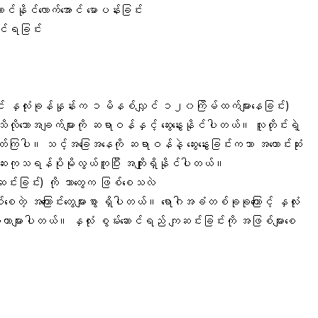
်နိုင်လောက်အောင် မောပန်းခြင်း
ုင်ရခြင်း
င် နှလုံးခုန်နှုန်းက ၁မိနစ်လျှင် ၁၂၀ကြိမ်ထက်များနေခြင်း)
လိုသောအချက်များကို ဆရာဝန်နှင့် ဆွေးနွေးနိုင်ပါတယ်။ လူတိုင်းရဲ့
တတ်ကြပါ။ သင့်အခြေအနေကို ဆရာဝန်နဲ့ ဆွေးနွေးခြင်းကသာ အကောင်းဆုံး
 ဆေးကုသရန်ပိုမိုလွယ်ကူပြီး အကျိုးရှိနိုင်ပါတယ်။
ျဆင်းခြင်း) ကို ဘာတွေက ဖြစ်စေသလဲ
စေတဲ့ အကြောင်းတွေများစွာ ရှိပါတယ်။ ရောဂါအခံတစ်ခုခုကြောင့် နှလုံး
ာများပါတယ်။ နှလုံး စွမ်းဆောင်ရည် ကျဆင်းခြင်းကို အဖြစ်များစေ