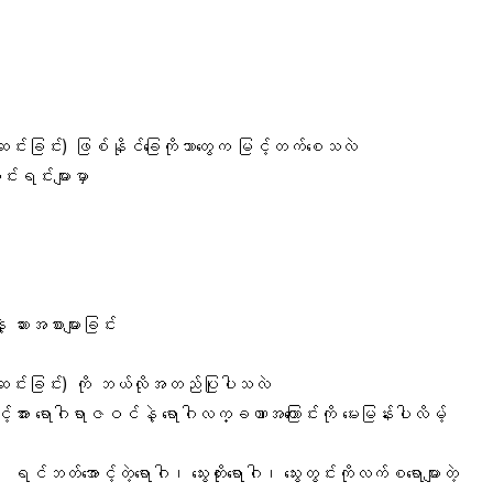
ျဆင်းခြင်း) ဖြစ်နိုင်ခြေကိုဘာတွေက မြင့်တက်စေသလဲ
င်းရင်းများမှာ
ဆားအစားများခြင်း
ကျဆင်းခြင်း) ကို ဘယ်လိုအတည်ပြုပါသလဲ
အား ရောဂါရာဇဝင်နဲ့ ရောဂါလက္ခဏာအကြောင်းကို မေးမြန်းပါလိမ့်
ရင်ဘတ်အောင့်တဲ့ရောဂါ၊ သွေးတိုးရောဂါ၊ သွေးတွင်းကိုလက်စရောများတဲ့