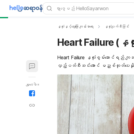
နှလုံးနှင့်သွေးကြော ကျန်းမာရေး
နှလုံးပျက်စီးခြင်း
Heart Failure (နှလု
Heart Failure
နှလုံးစွမ်းဆောင်ရည် ကျဆင
လှည့်ပတ်စီးဆင်းအောင် မညှစ်ထုတ်ပေးန
မျှဝေပါ။