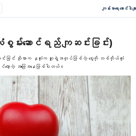
ကျန်းမာရေး ဆောင်းပါးမျာ
ံးစွမ်းဆောင်ရည် ကျဆင်းခြင်း)
်းခြင်း ဆိုတာက နှလုံးက သူရဲ့အလုပ်ဖြစ်တဲ့ သွေးကို တစ်ကိုယ်လုံး
ိုင်တော့တဲ့ အခြေအနေဖြစ်ပါတယ်။