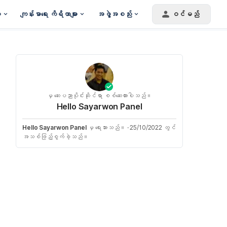
း
ကျန်းမာရေး ကိရိယာများ
အဖွဲ့အစည်း
ဝင်မည်
မှ ဆေးပညာပိုင်းဆိုင်ရာ စစ်ဆေးထားပါသည်။
Hello Sayarwon Panel
Hello Sayarwon Panel
မှ ရေးသားသည်။
·
25/10/2022 တွင်
အသစ်ဖြည့်စွက်ခဲ့သည်။