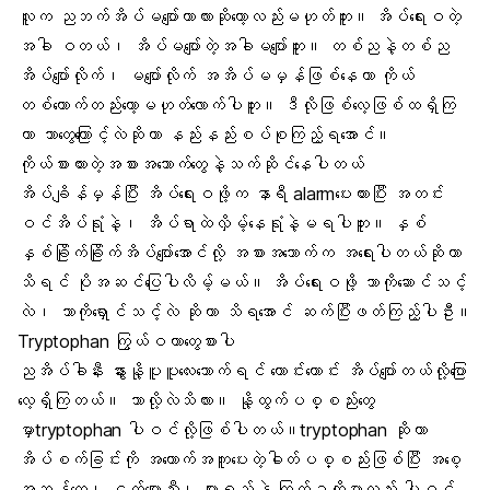
လူက ညဘက်အိပ်မပျော်တာလားဆိုတော့လည်းမဟုတ်ဘူး။ အိပ်ရေးဝတဲ့
အခါ ဝတယ်၊ အိပ်မပျော်တဲ့အခါမပျော်ဘူး။ တစ်ညနဲ့တစ်ည
အိပ်ပျော်လိုက်၊ မပျော်လိုက် အအိပ်မမှန်ဖြစ်နေတာ ကိုယ်
တစ်ယောက်တည်းတော့မဟုတ်လောက်ပါဘူး။ ဒီလိုဖြစ်လေ့ဖြစ်ထရှိကြ
တာ ဘာတွေကြောင့်လဲဆိုတာ နည်းနည်းစပ်စုကြည့်ရအောင်။
ကိုယ်စားထားတဲ့အစားအသောက်တွေနဲ့သက်ဆိုင်နေပါတယ်
အိပ်ချိန်မှန်ပြီး အိပ်ရေးဝဖို့က နာရီ alarmပေးထားပြီး အတင်း
ဝင်အိပ်ရုံနဲ့၊ အိပ်ရာထဲလှိမ့်နေရုံနဲ့မရပါဘူး။ နှစ်
နှစ်ခြိုက်ခြိုက်အိပ်ပျော်အောင်လို့ အစားအသောက်က အရေးပါတယ်ဆိုတာ
သိရင် ပိုအဆင်ပြေပါလိမ့်မယ်။ အိပ်ရေးဝဖို့ ဘာကိုဆောင်သင့်
လဲ၊ ဘာကိုရှောင်သင့်လဲ ဆိုတာ သိရအောင် ဆက်ပြီးဖတ်ကြည့်ပါဦး။
Tryptophan ကြွယ်ဝတာတွေစားပါ
ညအိပ်ခါနီး နွားနို့ပူပူလေးသောက်ရင် ကောင်းကောင်း အိပ်ပျော်တယ်လို့ပြော
လေ့ရှိကြတယ်။ ဘာလို့လဲသိလား။ နို့ထွက်ပစ္စည်းတွေ
မှာtryptophan ပါဝင်လို့ဖြစ်ပါတယ်။tryptophan ဆိုတာ
အိပ်စက်ခြင်းကို အထောက်အကူပေးတဲ့ဓါတ်ပစ္စည်းဖြစ်ပြီး အစေ့
အဆန်တွေ၊ ငှက်ပျောသီး၊ ပျားရည်နဲ့ ကြက်ဥတို့မှာလည်း ပါဝင်