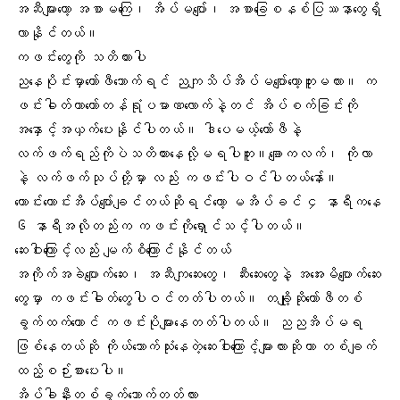
အဆီများတော့ အစာမကြေ၊ အိပ်မပျော်၊ အစာခြေစနစ်ပြဿနာတွေရှိ
လာနိုင်တယ်။
ကဖင်းတွေကို သတိထားပါ
ညနေပိုင်းမှာကော်ဖီသောက်ရင် ညကျသိပ်အိပ်မပျော်တော့ဘူးမလား။ က
ဖင်းဓါတ်ဟာတော်တန်ရုံပမာဏလောက်နဲ့တင် အိပ်စက်ခြင်းကို
အနှောင့်အယှက်ပေးနိုင်ပါတယ်။ ဒါပေမယ့်ကော်ဖီနဲ့
လက်ဖက်ရည်ကိုပဲသတိထားနေလို့မရပါဘူး။ချောကလက်၊ ကိုလာ
နဲ့ လက်ဖက်သုပ်တို့မှာ လည်း ကဖင်းပါဝင်ပါတယ်နော်။
ကောင်းကောင်းအိပ်ပျော်ချင်တယ်ဆိုရင်တော့ မအိပ်ခင် ၄ နာရီကနေ
၆ နာရီအလိုတည်းက ကဖင်းကိုရှောင်သင့်ပါတယ်။
ဆေးဝါးကြောင့်လည်း မျက်စိကြောင်နိုင်တယ်
အကိုက်အခဲပျောက်ဆေး၊ အဆီကျဆေးတွေ၊ ဆီးဆေးတွေနဲ့ အအေးမိပျောက်ဆေး
တွေမှာ ကဖင်းဓါတ်တွေပါဝင်တတ်ပါတယ်။ တချို့ဆိုကော်ဖီတစ်
ခွက်ထက်တောင် ကဖင်းပိုများနေတတ်ပါတယ်။ ညညအိပ်မရ
ဖြစ်နေတယ်ဆို ကိုယ်သောက်သုံးနေတဲ့ဆေးဝါးကြောင့်များလားဆိုတာ တစ်ချက်
ထည့်စဉ်းစားပေးပါ။
အိပ်ခါနီးတစ်ခွက်သောက်တတ်လား