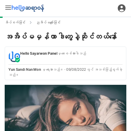
အိပ်စက်ခြင်း
ညအိပ်မပျော်ခြင်း
အအိပ်မမှန်တာ ဒါတွေနဲ့ဆိုင်တယ်နော်
Hello Sayarwon Panel
မှ ဆေးစစ်ထားပါသည်
Yun Sandi Nan Mon
မှ ရေးသားသည်။
·
09/08/2022 တွင် အသစ်ဖြည့်စွက်ခဲ့
သည်။