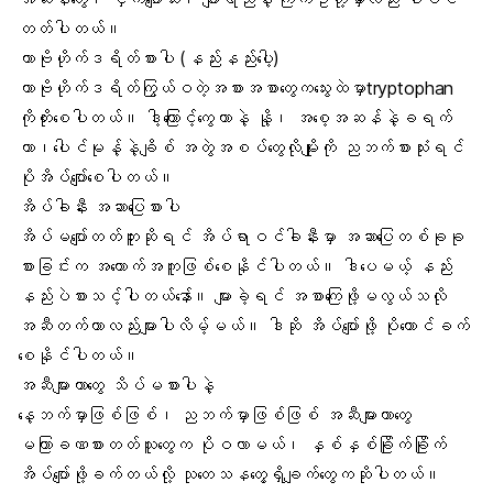
တတ်ပါတယ်။
ကာဗိုဟိုက်ဒရိတ်စားပါ (နည်းနည်းပေါ့)
ကာဗိုဟိုက်ဒရိတ်ကြွယ်ဝတဲ့အစားအစာတွေကသွေးထဲမှာtryptophan
ကိုတိုးစေပါတယ်။ ဒါ့ကြောင့်ကွေကာနဲ့ နို့၊ အစေ့အဆန်နဲ့ခရက်
ကာ၊ပေါင်မုန့်နဲ့ချိစ် အတွဲအစပ်တွေလိုမျိုးကို ညဘက်စားသုံးရင်
ပိုအိပ်ပျော်စေပါတယ်။
အိပ်ခါနီး အဆာပြေစားပါ
အိပ်မပျော်တတ်ဘူးဆိုရင် အိပ်ရာဝင်ခါနီးမှာ အဆာပြေတစ်ခုခု
စားခြင်းက အထောက်အကူဖြစ်စေနိုင်ပါတယ်။ ဒါပေမယ့် နည်း
နည်းပဲစားသင့်ပါတယ်နော်။ များခဲ့ရင် အစာကြေဖို့မလွယ်သလို
အဆီတက်တာလည်းများပါလိမ့်မယ်။ ဒါဆို အိပ်ပျော်ဖို့ ပိုတောင်ခက်
စေနိုင်ပါတယ်။
အဆီများတာတွေ သိပ်မစားပါနဲ့
နေ့ဘက်မှာဖြစ်ဖြစ်၊ ညဘက်မှာဖြစ်ဖြစ် အဆီများတာတွေ
မကြာခဏစားတတ်သူတွေက ပိုဝလာမယ်၊ နှစ်နှစ်ခြိုက်ခြိုက်
အိပ်ပျော်ဖို့ခက်တယ်လို့ သုတေသနတွေ့ရှိချက်တွေကဆိုပါတယ်။