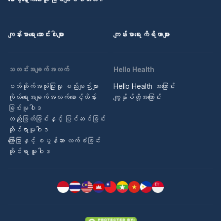
ကျန်းမာရေး ဆောင်းပါးများ
ကျန်းမာရေး ကိရိယာများ
သတင်းအချက်အလက်
Hello Health
ဝဘ်ဆိုက်အသုံးပြုမှု စည်းမျဉ်းများ
Hello Health အကြောင်း
ကိုယ်ရေးအချက်အလက်စောင့်ထိန်း
ကျွန်ုပ်တို့အကြောင်း
ခြင်းမူဝါဒ
တည်းဖြတ်ခြင်းနှင့် ပြင်ဆင်ခြင်း
ဆိုင်ရာမူဝါဒ
ကြော်ငြာနှင့် စပွန်ဆာ လက်ခံခြင်း
ဆိုင်ရာ မူဝါဒ