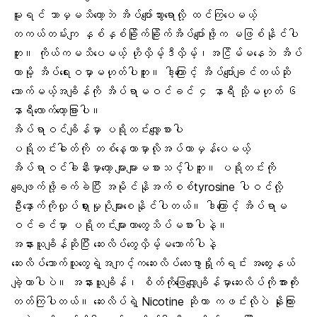
မူးရင် ဘာမှမသိတော့ဘဲ အိပ်ပျော်သွားရောလို့ ထင်ကြပေမယ့်
တကယ်တမ်းကျ နှစ်နှစ်ခြိုက်ခြိုက်အိပ်ပျော်ဖို့က မဖြစ်နိုင်ပါ
ဘူး။ ကိုယ်ကမသိပေမယ့် ဟိုလှိမ့်ဒီလှိမ့်၊အငြိမ်မနေဘဲ အိပ်
တာမို့ အိပ်ရေးဝမှာမဟုတ်ပါဘူး။ ဒါ့ကြောင့် အိပ်ပျော်ချင်တယ်ဆို
သောက်မယ့်အချိန်ကို အိပ်ရာမဝင်ခင် ၄ နာရီ သို့မဟုတ် ၆
နာရီလောက်တော့ခြားပါ။
အိပ်ရာဝင်ချိန်မှာ ပရိုတင်းလျှော့စားပါ
ပရိုတင်းဓါတ်ကို တစ်နေ့တာမှာလိုအပ်တာမှန်ပေမယ့်
အိပ်ရာဝင်ခါနီးမှာတော့ များများမစားသင့်ပါဘူး။ ပရိုတင်းကို
ချေဖျက်ဖို့ခက်ခဲပြီး အမိုင်နိုအက်စစ်tyrosine ပါဝင်လို့
ဦးနှောက်ကိုလှုပ်ရှားမှုပိုများစေနိုင်ပါတယ်။ ဒါကြောင့် အိပ်ရာမ
ဝင်ခင်မှာ ပရိုတင်းများတာတွေသိပ်မစားပါနဲ့။
အနားယူချိန်ဆိုပြီး ဆေးလိပ်တွေလှိမ့်မသောက်ပါနဲ့
ဆေးလိပ်သောက်သူတွေရဲ့အကျင့်ကဆေးလိပ်လေးဖွာရှိုက်ရင်း အတွေးနယ်
ချဲ့တာပါပဲ။ အနားယူချိန်၊ စိတ်ကိုဖြေလျှော့ချိန်မှာဆေးလိပ်ကိုအားကိုး
တတ်ကြပါတယ်။ ဆေးလိပ်ရဲ့ Nicotine ဆိုတာ ကဖင်းလိုပဲ နိုးကြား