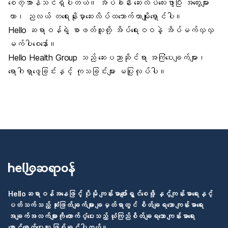
စေတဲ့အာနိသင်ရှိပါတယ်။ အိပ်ခါနီး ဆေးလိပ်လေးဖွာပြီး အတွေးများ
တာ၊ ညလယ် တရေးနိုးမှာဆေးလိပ်ထသောက်တာမျိုးရှောင်ပါ။
Hello ဆရာဝန်ရဲ့ စာဖတ်သူတို့ အိပ်ရေးဝဝနဲ့ အိပ်မက်လှလှ
မက်ပါစေနော်။
Hello Health Group သည် ဆေးပညာဆိုင်ရာ အကြံပေးချက်များ၊
ရောဂါရှာဖွေခြင်းနှင့် ကုသခြင်းများ မပြုလုပ်ပါ။
Helloဆရာဝန်အနေဖြင့် ပိုမို ကျန်းမာပျော်ရွှင်စေဖို့ နှင့်ကျန်းမာရေးနှင့်
ပတ်သက်သည့် ဆုံးဖြတ်ချက်များ ချမှတ်ရာတွင် စိတ်ချရသော ကျန်းမာရေး
အချက်အလက်များကို ထောက်ပံ့ပေးသည့် ယုံကြည်စိတ်ချရသော ကျန်းမာရေး
စောင့်ရှောက်ပေးသူ ဖြစ်ချင်ပါတယ်။