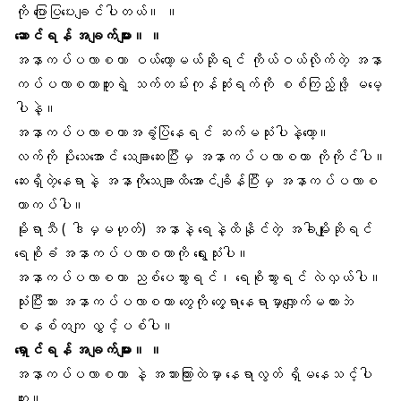
ကို ပြောပြပေးချင်ပါတယ်။ ။
ဆောင်ရန် အချက်များ။ ။
အနာကပ်ပလာစတာ ဝယ်တော့မယ်ဆိုရင် ကိုယ်ဝယ်လိုက်တဲ့ အနာ
ကပ်ပလာစတာဘူးရဲ့ သက်တမ်းကုန်ဆုံးရက်ကို စစ်ကြည့်ဖို့ မမေ့
ပါနဲ့။
အနာကပ်ပလာစတာအခွံပြဲနေရင် ဆက်မသုံးပါနဲ့တော့။
လက်ကို ပိုးသေအောင်
သေချာဆေးပြီး
မှ အနာကပ်ပလာစတာ ကိုကိုင်ပါ။
ဆေးရှိတဲ့နေရာနဲ့ အနာကိုသေချာထိအောင်ချိန်ပြီးမှ အနာကပ်ပလာစ
တာကပ်ပါ။
မိုးရာသီ
( ဒါမှမဟုတ်) အနာနဲ့ ရေနဲ့ထိနိုင်တဲ့ အခါမျိုးဆိုရင်
ရေစိုခံ အနာကပ်ပလာစတာကို ရွေးသုံးပါ။
အနာကပ်ပလာစတာ ညစ်ပေသွားရင်၊ ရေစိုသွားရင် လဲလှယ်ပါ။
သုံးပြီးသား အနာကပ်ပလာစတာ တွေကို တွေ့ရာနေရာမှာလျှောက်မထားဘဲ
စနစ်တကျ လွှင့်ပစ်ပါ။
ရှောင်ရန် အချက်များ။ ။
အနာကပ်ပလာစတာ နဲ့ အသားကြားထဲမှာ နေရာလွတ် ရှိမနေသင့်ပါ
ဘူး။