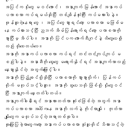
အပြင်က ပိုးတွေ မဝင်အောင်၊ အနာကျက် မြန်အောင် အနာကပ်
ပလာစတာ ကပ်ရမယ်ဆိုပြီး တစ်ချိန်လုံးကြီး ကပ်မထားပါနဲ့။
ဖုန်ထူတဲ့နေရာ တွေ ၊ အပြင်တွေ သွားရင်တော့ ပလာစတာ မဖြစ်မ
နေ ကပ်ထားသင့်ပြီး ညဘက် အိမ်ပြန်ရောက်ရင်တော့ ပလာစတာကို
ခွာပြီးမှ အိပ်ပါ။ အနာကို ပြင်ပက အောက်ဆီဂျင်နဲ့ ထိတွေ့ပေးဖို့
လည်း လိုသေးတယ်လေ။
အနာကို အနာကပ်ပလာစတာ ကပ်ရင် တင်းတင်းကျပ်ကျပ် မ
စည်းပါနဲ့။ အနာဆီကို သွေးတွေ မရောက်နိုင်ရင် အနာကျက်တာလည်း
နှေးသွားနိုင်တဲ့ အတွက်ကြောင့်ပါ။
အနာကို ကြည့်ချင်လို့ဆိုပြီး ပလာစတာကို သွားခွာလိုက်၊ ပြန်ကပ်
လိုက် မလုပ်သင့်ပါဘူး။ အနာကို ဆွပေးသလို ဖြစ်လို့ ပိုးတွေဝင်
ပြီး အနာကျက် နှေးတတ်ပါတယ်။
အနာကျက်ခါနီးရင်
အနာယား
တတ်တာ ထုံးစံဖြစ်တဲ့ အတွက် အနာ
ကပ်ပလာစကာ အပေါ်ကနေ အနာကို လက်နဲ့ ကိုင်တာမျိုး၊ ကုတ်တာ
မျိုးတွေက မလုပ်သင့်တဲ့အရာတစ်ခုပါ။
ခုပြောပြခဲ့တာတွေကတော့ အနာကပ်ပလာစတာ သုံးသူတိုင်း သိထားသင့်တဲ့