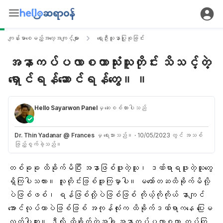
ကျန်းမာစေမည့်အလေ့အကျင့်များ
ရှေးဦးသူနာပြုစုခြင်း
အနာကပ်ပလာစတာသုံးသူတိုင်း သိသင့်တဲ့
ရှောင်ရန်ဆောင်ရန်တွေ။ ။
Hello Sayarwon Panel
မှ ဆေးစစ်ထားပါသည်
Dr. Thin Yadanar @ Frances
မှ ရေးသားသည်။
·
10/05/2023 တွင် အသစ်
ဖြည့်စွက်ခဲ့သည်။
တစ်ခုခု ထိခိုက်မိပြီး အနာဖြစ်ဖူးတဲ့သူ၊ ဒဏ်ရာရဖူးတဲ့သူတွေ
ရှိကြပါသလား။ လူတိုင်းဖြစ်ဖူးကြမှာပါ။ မတော်တဆထိခိုက်မိလို့
ပဲဖြစ်ဖစ်၊ ရန်ဖြစ်လို့ပဲဖြစ်ဖြစ် ကိုယ့်ကိုကိုယ် နာကျင်
အောင်လုပ်တာပဲဖြစ်ဖြစ် အကုန်လုံးက ထိခိုက်ဒဏ်ရာကနေ ပြေးမ
လွတ်ပါဘူး။ ဒီလို ထိခိုက်တဲ့အခါ အနာကပ်ပလာစတာ ကပ်ကြ