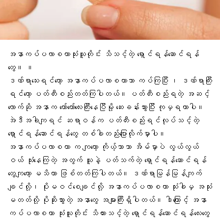
အနာကပ်ပလာစတာသုံးသူတိုင်း သိသင့်တဲ့ ရှောင်ရန်ဆောင်ရန်
တွေ။ ။
ဒဏ်ရာသေးရင်တော့ အနာကပ်ပလာစတာသာ ကပ်ကြပြီး ၊ ဒဏ်ရာကြီး
ရင်တော့
ပတ်တီ
းစည်းတတ်ကြပါတယ်။ ပတ်တီးစည်းရတဲ့ အဆင့်
လောက်ဆို အနာက တော်တော်လေးကြီးနေပြီမို့ ဆေးခန်းသွားပြီး ကုမှရတာပါ။
အဲဒီအခါကျရင် ဆရာဝန်က ပတ်တီးစည်းရင်လုပ်သင့်တဲ့
ရှောင်ရန်ဆောင်ရန်တွေ တစ်ခါတည်းပြောလိုက်မှာပါ။
အနာကပ်ပလာစတာ က ကျတော့ ကိုယ့်ဘာသာ အိမ်မှာပဲ လွယ်လွယ်
ဝယ် သုံးနေကြတဲ့ အတွက် သူနဲ့ ပတ်သက်တဲ့ ရှောင်ရန်ဆောင်ရန်
တွေကျတော့ မသိတာ ဖြစ်တတ်ကြပါတယ်။
ဒဏ်ရာမြန်မြန်ကျက်
ချင်လို့၊ ပိုးမဝင်စေချင်လို့ အနာကပ်ပလာစတာ သုံးခါမှ အသုံး
မတတ်လို့ ပိုဆိုးသွားတဲ့ အနာတွေ အများကြီးရှိပါတယ်။ ဒါကြောင့် အနာ
ကပ်ပလာစတာ သုံးသူတိုင်း သိထားသင့်တဲ့ ရှောင်ရန်ဆောင်ရန်လေးတွေ