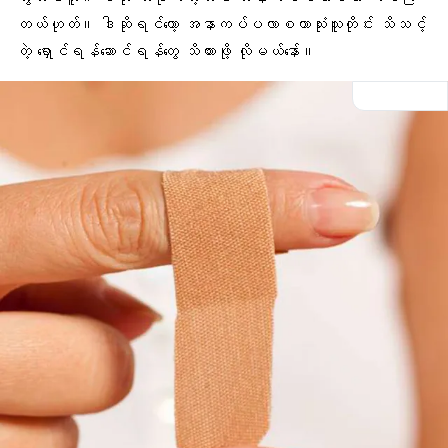
တယ်ဟုတ်။ ဒါဆိုရင်တော့ အနာကပ်ပလာစတာသုံးသူတိုင်း သိသင့်
တဲ့ ရှောင်ရန်ဆောင်ရန်တွေ သိထားဖို့ လိုမယ်နော်။