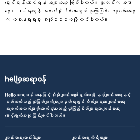
ရှောင်ရန် ဆောင်ရန် အချက်တွေ ဖြစ်ပါတယ်။ လူတိုင်းက အနာ
တွေ၊ ဒဏ်ရာတွေနဲ့ မကင်းနိုင်တဲ့အတွက် ခုပြောပြတဲ့ အချက်လေးတွေ
က တစ်နေရာရာမှာ အသုံးဝင်မယ်လို့ ထင်ပါတယ်။ ။
Helloဆရာဝန်အနေဖြင့် ပိုမို ကျန်းမာပျော်ရွှင်စေဖို့ နှင့်ကျန်းမာရေးနှင့်
ပတ်သက်သည့် ဆုံးဖြတ်ချက်များ ချမှတ်ရာတွင် စိတ်ချရသော ကျန်းမာရေး
အချက်အလက်များကို ထောက်ပံ့ပေးသည့် ယုံကြည်စိတ်ချရသော ကျန်းမာရေး
စောင့်ရှောက်ပေးသူ ဖြစ်ချင်ပါတယ်။
ကျန်းမာရေး ဆောင်းပါးများ
ကျန်းမာရေး ကိရိယာများ