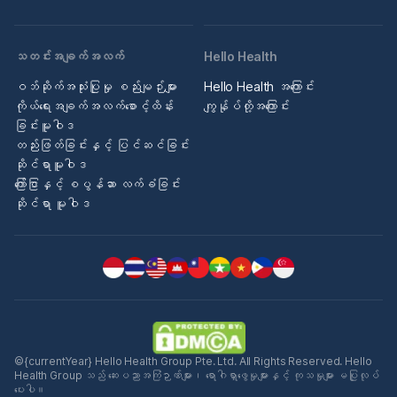
သတင်းအချက်အလက်
Hello Health
ဝဘ်ဆိုက်အသုံးပြုမှု စည်းမျဉ်းများ
Hello Health အကြောင်း
ကိုယ်ရေးအချက်အလက်စောင့်ထိန်း
ကျွန်ုပ်တို့အကြောင်း
ခြင်းမူဝါဒ
တည်းဖြတ်ခြင်းနှင့် ပြင်ဆင်ခြင်း
ဆိုင်ရာမူဝါဒ
ကြော်ငြာနှင့် စပွန်ဆာ လက်ခံခြင်း
ဆိုင်ရာ မူဝါဒ
©{currentYear} Hello Health Group Pte. Ltd. All Rights Reserved. Hello
Health Group သည် ဆေးပညာအကြံဉာဏ်များ၊ ရောဂါရှာဖွေမှုများနှင့် ကုသမှုများ မပြုလုပ်
ပေးပါ။