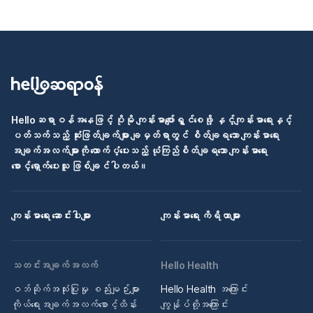
Helloဆရာဝန်အနေဖြင့် ပိုမို ကျန်းမာပျော်ရွှင်စေဖို့ နှင့်ကျန်းမာရေးနှင့်
ပတ်သက်သည့် ဆုံးဖြတ်ချက်များ ချမှတ်ရာတွင် စိတ်ချရသော ကျန်းမာရေး
အချက်အလက်များကို ထောက်ပံ့ပေးသည့် ယုံကြည်စိတ်ချရသော ကျန်းမာရေး
စောင့်ရှောက်ပေးသူ ဖြစ်ချင်ပါတယ်။
ကျန်းမာရေး ဆောင်းပါးများ
ကျန်းမာရေး ကိရိယာများ
သတင်းအချက်အလက်
Hello Health
ဝဘ်ဆိုက်အသုံးပြုမှု စည်းမျဉ်းများ
Hello Health အကြောင်း
ကိုယ်ရေးအချက်အလက်စောင့်ထိန်း
ကျွန်ုပ်တို့အကြောင်း