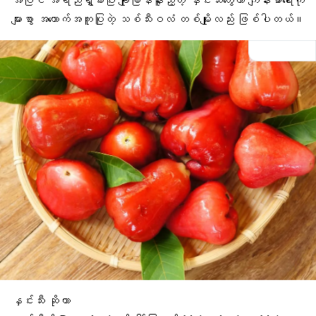
အပြင် အရည်ရွှမ်းပြီး ချိုမြိန်နူးညံ့တဲ့ နှင်းသီးတွေဟာ ကျန်းမာရေးကို
များစွာ အထောက်အကူပြုတဲ့ သစ်သီးဝလံ တစ်မျိုးလည်း ဖြစ်ပါတယ်။
နှင်းသီး ဆိုတာ