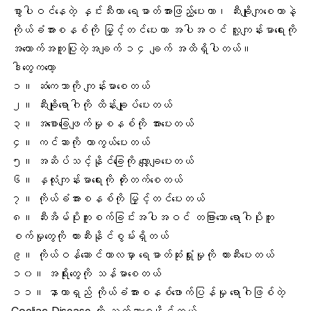
စွာပါဝင်နေတဲ့ နှင်းသီးဟာ ရေဓာတ်အားဖြည့်ပေးတာ၊ ဆီးချိုကျစေတာနဲ့
ကိုယ်ခံအားစနစ်ကို မြှင့်တင်ပေးတာ အပါအဝင် လူ့ကျန်းမာရေးကို
အထောက်အကူပြုတဲ့အချက် ၁၄ ချက် အထိရှိပါတယ်။
ဒါတွေကတော့
၁။
ဆံကေသာ
ကို ကျန်းမာစေတယ်
၂။ ဆီးချိုရောဂါကို ထိန်းချုပ်ပေးတယ်
၃။ အစောခြေဖျက်မှုစနစ်ကို အားပေးတယ်
၄။ ကင်ဆာကို ကာကွယ်ပေးတယ်
၅။ အဆိပ်သင့်နိုင်ခြေကို လျှော့ချပေးတယ်
၆။
နှလုံးကျန်းမာရေ
းကို တိုးတက်စေတယ်
၇။ ကိုယ်ခံအားစနစ်ကို မြှင့်တင်ပေးတယ်
၈။ ဆီးအိမ်ပိုးကူးစက်ခြင်းအပါအဝင် တခြားသော ရောဂါပိုးကူး
စက်မှုတွေကို တားဆီးနိုင်စွမ်းရှိတယ်
၉။ ကိုယ်ဝန်ဆောင်ကာလမှာ ရေဓာတ်ဆုံးရှုံးမှုကို တားဆီးပေးတယ်
၁၀။ အရိုးတွေကို သန်မာစေတယ်
၁၁။ နာတာရှည် ကိုယ်ခံအားစနစ်ဖောက်ပြန်မှု ရောဂါဖြစ်တဲ့