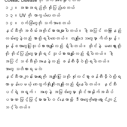
Coeliac Disease ကို သက်သာစေနိုင်တယ်
၁၂။ အသားအရည်ကို စိုပြည်စေတယ်
၁၃။ UV ကို ကာကွယ်ပေးတယ်
၁၄။ ဝက်ခြံတွေကို သက်သာစေတယ်
နှင်းသီးကို အစိမ်းအတိုင်းစားတာများပါတယ်။ ဒါ့အပြင် တခြားနည်း
လမ်းတွေနဲ့လည်း စားလို့ရပါသေးတယ်။ တချို့ဒေသတွေမှာ ကိတ်မုန့်၊
မုန့်စတာတွေပြုလုပ်စားတာမျိုးလည်း ရှိပါတယ်။ ထိုင်းနဲ့ မလေးရှားတို့
လို တိုင်းပြည်တွေမှာဆိုရင် သုပ်စားတာမျိုးလည်း ရှိပါတယ်။ ဒါ့
အပြင် သစ်သီးယိုအနေနဲ့လည်း ဖန်တီးမှီဝဲလို့ရပါတယ်။
ဘာတွေ သတိထားရမလဲ
နှင်းသီးဟာ ကျန်းမာရေးကို အကျိုးပြုသလို စုံလင်စွာဖန်တီးမှီဝဲလို့ရ
တာမှန်ပေမယ့် ဘေးထွက်ဆိုးကျိုးတချို့လည်း ရှိနေပါတယ်။ နှင်းသီး
ပင်ရဲ့ အရွက်၊ အစေ့နဲ့ အမြစ်တွေမှာ ဆိုင်ယာနိုက်အဆိပ်
ပမာဏ မြင့်မြင့်မားမားပါဝင်နေတာမို့ ဒီဟာတွေကိုတော့ ရှောင်ကျဉ်
သင့်ပါတယ်။