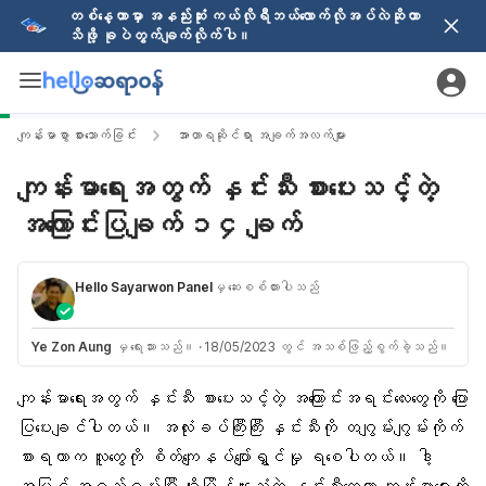
တစ်နေ့တာမှာ အနည်းဆုံး ကယ်လိုရီဘယ်လောက်လိုအပ်လဲဆိုတာ
သိဖို့ ခုပဲတွက်ချက်လိုက်ပါ။
ကျန်းမာစွာ စားသောက်ခြင်း
အာဟာရဆိုင်ရာ အချက်အလက်များ
ကျန်းမာရေးအတွက် နှင်းသီး စားပေးသင့်တဲ့
အကြောင်းပြချက် ၁၄ ချက်
Hello Sayarwon Panel
မှ ဆေးစစ်ထားပါသည်
Ye Zon Aung
မှ ရေးသားသည်။
·
18/05/2023 တွင် အသစ်ဖြည့်စွက်ခဲ့သည်။
ကျန်းမာရေးအတွက် နှင်းသီး စားပေးသင့်တဲ့ အကြောင်းအရင်းလေးတွေကို ပြော
ပြပေးချင်ပါတယ်။ အလုံးခပ်ကြီးကြီး နှင်းသီးကို တဂျွမ်းဂျွမ်းကိုက်
စားရတာက လူတွေကို စိတ်ကျေနပ်ပျော်ရွှင်မှု ရစေပါတယ်။ ဒါ့