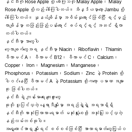
နှင်းသီးကို Rose Apple လို့ ခေါ်ကြသလို Malay Apple၊ Malay
Rose Apple လို့လည်း ခေါ်ကြပါတယ်။ အိန္ဒိယမှာတော့ Jambu လို့
ခေါ်ကြပါတယ်။ နုနယ်ချိန်မှာ အစိမ်းနုရောင်ဖြစ်ပြီး ရင့်မှည့်
လာချိန်မှာ တဖြည်းဖြည်းပန်းရောင် ခပ်ရင့်ရင့် အဆင်း ရှိလာ
တတ်ပါတယ်။
နှင်းသီးမှာ ဘာတွေပါ
လေ့လာချက်တွေအရ နှင်းသီးမှာ Niacin၊ Riboflavin၊ Thiamin
ဗီတာမင် A
၊ ဗီတာမင် B12၊
ဗီတာမင် C
၊ Calcium၊
Copper၊ Iron၊ Magnesium၊ Manganese၊
Phosphorus၊ Potassium၊ Sodium၊ Zinc နဲ့ Protein တို့
ပါဝင်နေပြီး ဗီတာမင် A နဲ့
Potassium
တို့ကတော့ ပမာဏ အများ
စု ဖြစ်ပါတယ်။
နှင်းသီး ရဲ့ ကျန်းမာရေး ကျေးဇူးတွေ
ခုလို ပူပြင်းလှတဲ့ နွေရာသီမျိုးမှာ အရည်ရွှဲရွှဲ အရသာရှိရှိ
နှင်းသီးကို စားသုံးကြတာဟာ ရေဓာတ် မဆုံးရှုံးစေဖို့ အသုံးပြုသင့်လှတဲ့
နည်းလမ်းတစ်ခုပါ။
အရှေ့တောင်အာရှ မျိုးရင်း စစ်စစ်ဖြစ်ပြီး အာဟာရဓာတ်တွေကြွယ်ဝ